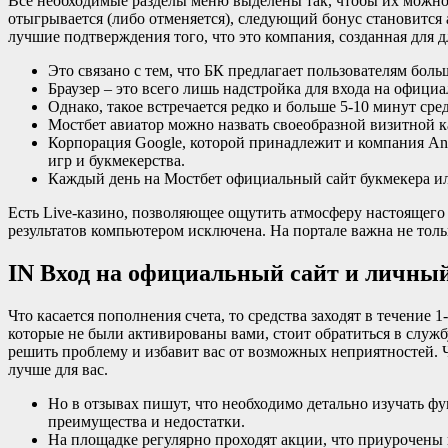
Все необходимые разделы меню выделены так, чтобы их можно 
отыгрывается (либо отменяется), следующий бонус становится 
лучшие подтверждения того, что это компания, созданная для 
Это связано с тем, что БК предлагает пользователям боль
Браузер – это всего лишь надстройка для входа на официа
Однако, такое встречается редко и больше 5-10 минут сре
Мостбет авиатор можно назвать своеобразной визитной к
Корпорация Google, которой принадлежит и компания And
игр и букмекерства.
Каждый день на Мостбет официальный сайт букмекера или 
Есть Live-казино, позволяющее ощутить атмосферу настоящего 
результатов компьютером исключена. На портале важна не толь
IN Вход на официальный сайт и личны
Что касается пополнения счета, то средства заходят в течение
которые не были активированы вами, стоит обратиться в слу
решить проблему и избавит вас от возможных неприятностей. Ч
лучше для вас.
Но в отзывах пишут, что необходимо детально изучать 
преимущества и недостатки.
На площадке регулярно проходят акции, что приурочены