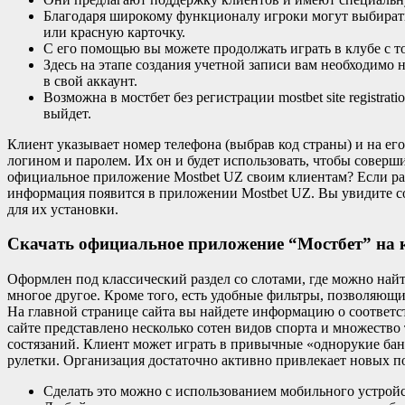
Благодаря широкому функционалу игроки могут выбирать
или красную карточку.
С его помощью вы можете продолжать играть в клубе с то
Здесь на этапе создания учетной записи вам необходимо 
в свой аккаунт.
Возможна в мостбет без регистрации mostbet site registrati
выйдет.
Клиент указывает номер телефона (выбрав код страны) и на 
логином и паролем. Их он и будет использовать, чтобы соверш
официальное приложение Mostbet UZ своим клиентам? Если ра
информация появится в приложении Mostbet UZ. Вы увидите 
для их установки.
Скачать официальное приложение “Мостбет” на
Оформлен под классический раздел со слотами, где можно най
многое другое. Кроме того, есть удобные фильтры, позволяющ
На главной странице сайта вы найдете информацию о соответ
сайте представлено несколько сотен видов спорта и множеств
состязаний. Клиент может играть в привычные «однорукие бан
рулетки. Организация достаточно активно привлекает новых по
Сделать это можно с использованием мобильного устройс