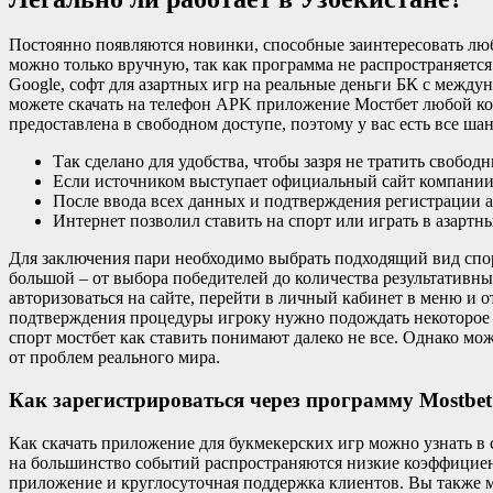
Постоянно появляются новинки, способные заинтересовать любо
можно только вручную, так как программа не распространяется
Google, софт для азартных игр на реальные деньги БК с между
можете скачать на телефон APK приложение Мостбет любой к
предоставлена в свободном доступе, поэтому у вас есть все ш
Так сделано для удобства, чтобы зазря не тратить свобод
Если источником выступает официальный сайт компании, 
После ввода всех данных и подтверждения регистрации а
Интернет позволил ставить на спорт или играть в азартн
Для заключения пари необходимо выбрать подходящий вид спо
большой – от выбора победителей до количества результативны
авторизоваться на сайте, перейти в личный кабинет в меню и 
подтверждения процедуры игроку нужно подождать некоторое в
спорт мостбет как ставить понимают далеко не все. Однако мо
от проблем реального мира.
Как зарегистрироваться через программу Mostbe
Как скачать приложение для букмекерских игр можно узнать в 
на большинство событий распространяются низкие коэффициент
приложение и круглосуточная поддержка клиентов. Вы также м