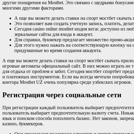
другие поощрения на Mostbet. Это связано с щедрыми бонуса
многими другими факторами.
А еще вы можете делать ставки на спорт мостбет скачать
Это позволяет вам создать учетную запись, платить, дела
Сегодня casino online mostbet индия вегас доступно из л
зеркальные сайты для входа в аккаунт.
Для справки, букмекер предлагает множество промо-акц
Для этого нужно нажать на соответствующую кнопку на са
придуманные во время создания аккаунта.
А еще вы можете делать ставки на спорт мостбет скачать прило
игровые автоматы официальный сайт. В них можно играть не тол
для отдыха от проблем и забот. Сегодня мостбет спортбет пред
и платежных инструментов. Если вы всегда мечтали попробоват
контора Mostbet UZ очень популярна среди узбекских игроков.
Регистрация через социальные сети
При регистрации каждый пользователь выбирает предпочтитель
пользователь выбирает предпочтительную валюту счета. Никак
язык и поиском способа пополнить баланс. Нет законов, запр
казино, букмекеров.
Они предлагают поддержку клиентов и имеют специаль