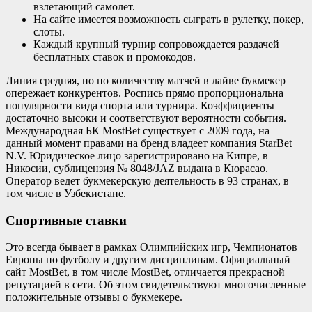
взлетающий самолет.
На сайте имеется возможность сыграть в рулетку, покер,
слоты.
Каждый крупный турнир сопровождается раздачей
бесплатных ставок и промокодов.
Линия средняя, но по количеству матчей в лайве букмекер
опережает конкурентов. Роспись прямо пропорциональна
популярности вида спорта или турнира. Коэффициенты
достаточно высоки и соответствуют вероятности события.
Международная БК MostBet существует с 2009 года, на
данный момент правами на бренд владеет компания StarBet
N.V. Юридическое лицо зарегистрировано на Кипре, в
Никосии, сублицензия № 8048/JAZ выдана в Кюрасао.
Оператор ведет букмекерскую деятельность в 93 странах, в
том числе в Узбекистане.
Спортивные ставки
Это всегда бывает в рамках Олимпийских игр, Чемпионатов
Европы по футболу и другим дисциплинам. Официальный
сайт MostBet, в том числе MostBet, отличается прекрасной
репутацией в сети. Об этом свидетельствуют многочисленные
положительные отзывы о букмекере.