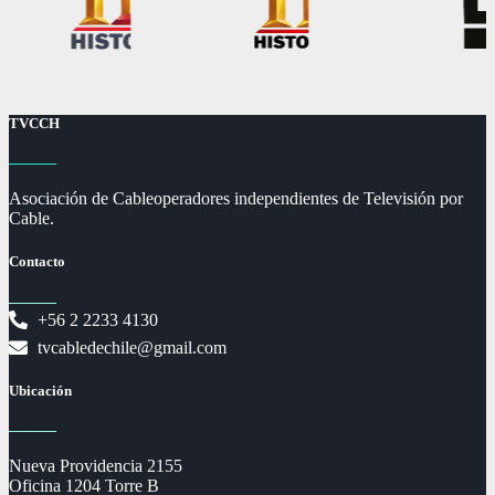
TVCCH
Asociación de Cableoperadores independientes de Televisión por
Cable.
Contacto
+56 2 2233 4130
tvcabledechile@gmail.com
Ubicación
Nueva Providencia 2155
Oficina 1204 Torre B