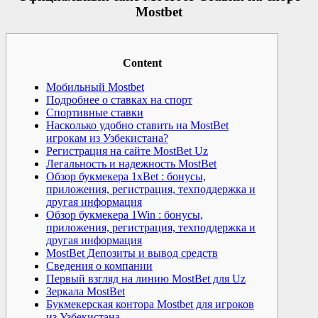
Mostbet
Content
Мобильный Mostbet
Подробнее о ставках на спорт
Спортивные ставки
Насколько удобно ставить на MostBet
игрокам из Узбекистана?
Регистрация на сайте MostBet Uz
Легальность и надежность MostBet
Обзор букмекера 1xBet : бонусы,
приложения, регистрация, техподдержка и
другая информация
Обзор букмекера 1Win : бонусы,
приложения, регистрация, техподдержка и
другая информация
MostBet Депозиты и вывод средств
Сведения о компании
Первый взгляд на линию MostBet для Uz
Зеркала MostBet
Букмекерская контора Mostbet для игроков
из Узбекистана