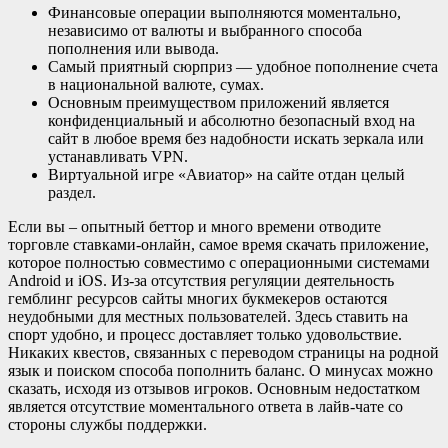
Финансовые операции выполняются моментально,
независимо от валюты и выбранного способа
пополнения или вывода.
Самый приятный сюрприз — удобное пополнение счета
в национальной валюте, сумах.
Основным преимуществом приложений является
конфиденциальный и абсолютно безопасный вход на
сайт в любое время без надобности искать зеркала или
устанавливать VPN.
Виртуальной игре «Авиатор» на сайте отдан целый
раздел.
Если вы – опытный беттор и много времени отводите
торговле ставками-онлайн, самое время скачать приложение,
которое полностью совместимо с операционными системами
Android и iOS. Из-за отсутствия регуляции деятельность
гемблинг ресурсов сайты многих букмекеров остаются
неудобными для местных пользователей. Здесь ставить на
спорт удобно, и процесс доставляет только удовольствие.
Никаких квестов, связанных с переводом страницы на родной
язык и поиском способа пополнить баланс. О минусах можно
сказать, исходя из отзывов игроков. Основным недостатком
является отсутствие моментального ответа в лайв-чате со
стороны службы поддержки.