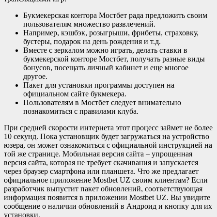
Букмекерская контора Мостбет рада предложить своим
пользователям множество развлечений.
Например, кэшбэк, розыгрыши, фрибеты, страховку,
бустеры, подарок на день рождения и т.д.
Вместе с зеркалом можно играть, делать ставки в
букмекерской конторе Мостбет, получать разные виды
бонусов, посещать личный кабинет и еще многое
другое.
Пакет для установки программы доступен на
официальном сайте букмекера.
Пользователям в Мостбет следует внимательно
познакомиться с правилами клуба.
При средней скорости интернета этот процесс займет не более
10 секунд. Пока установщик будет загружаться на устройство
юзера, он может ознакомиться с официальной инструкцией на
той же странице. Мобильная версия сайта – упрощенная
версия сайта, которая не требует скачивания и запускается
через браузер смартфона или планшета. Что же предлагает
официальное приложение Mostbet UZ своим клиентам? Если
разработчик выпустит пакет обновлений, соответствующая
информация появится в приложении Mostbet UZ. Вы увидите
сообщение о наличии обновлений в Андроид и кнопку для их
установки.