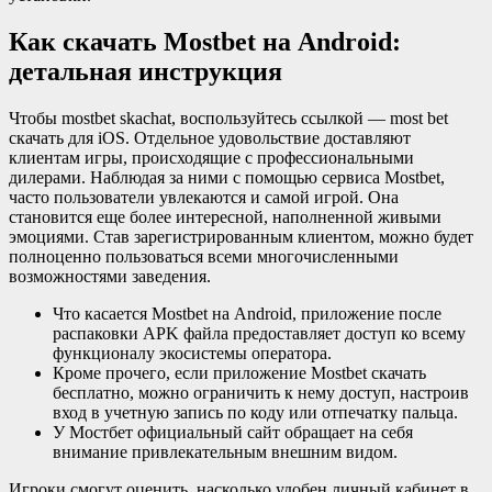
Как скачать Mostbet на Android:
детальная инструкция
Чтобы mostbet skachat, воспользуйтесь ссылкой — most bet
скачать для iOS. Отдельное удовольствие доставляют
клиентам игры, происходящие с профессиональными
дилерами. Наблюдая за ними с помощью сервиса Mostbet,
часто пользователи увлекаются и самой игрой. Она
становится еще более интересной, наполненной живыми
эмоциями. Став зарегистрированным клиентом, можно будет
полноценно пользоваться всеми многочисленными
возможностями заведения.
Что касается Mostbet на Android, приложение после
распаковки APK файла предоставляет доступ ко всему
функционалу экосистемы оператора.
Кроме прочего, если приложение Mostbet скачать
бесплатно, можно ограничить к нему доступ, настроив
вход в учетную запись по коду или отпечатку пальца.
У Мостбет официальный сайт обращает на себя
внимание привлекательным внешним видом.
Игроки смогут оценить, насколько удобен личный кабинет в