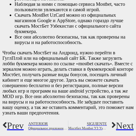
Наблюдая за ними с помощью сервиса Mostbet, часто
пользователи увлекаются и самой игрой.
Скачать MostBet UzCard можно из официальных
магазинов Google и AppStore, однако гораздо лучше
скачать МостБет Узбекистан с официального сайта
букмекера.
Все они абсолютно безопасны, так как проверены на
вирусы и на работоспособность.
Чтобы скачать МостБет на Андроид, нужно перейти в
ГуглПлэй или на официальный сайт БК. Также загрузить
лобби букмекера можно по ссылке «mostbet скачать». Вместе с
зеркалом можно играть, делать ставки в букмекерской конторе
Мостбет, получать разные виды бонусов, посещать личный
кабинет и еще многое другое. Здесь вы сможете скачать
совершенно бесплатно и без регистрации, полные версии
любых игр и программ на ваше android устройство, а так же
MOD игр. Все они абсолютно безопасны, так как проверены
на вирусы и на работоспособность. Не забудьте поставить
вашу оценку, а так же оставить комментарий, это поможет нам
узнать ваши предпочтения.
Prev
Next
ANTERIOR
SIGUIENTE
Официальное приложение Мостбет, скачать приложение mostbet на андроид
Мостбет Mostbet УЗ Узбекистан, букмекерская контора в Узбекистане UZ