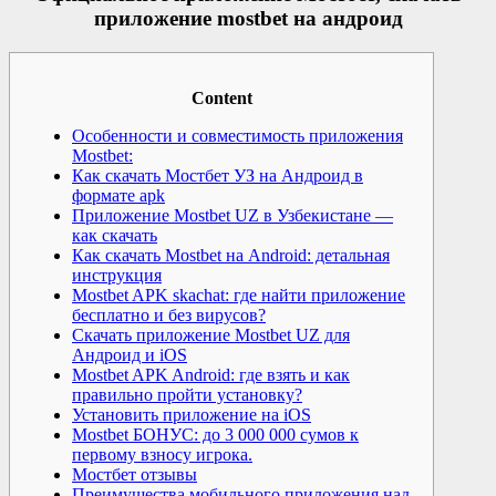
приложение mostbet на андроид
Content
Особенности и совместимость приложения
Mostbet:
Как скачать Мостбет УЗ на Андроид в
формате apk
Приложение Mostbet UZ в Узбекистане —
как скачать
Как скачать Mostbet на Android: детальная
инструкция
Mostbet APK skachat: где найти приложение
бесплатно и без вирусов?
Скачать приложение Mostbet UZ для
Андроид и iOS
Mostbet APK Android: где взять и как
правильно пройти установку?
Установить приложение на iOS
Mostbet БОНУС: до 3 000 000 сумов к
первому взносу игрока.
Мостбет отзывы
Преимущества мобильного приложения над