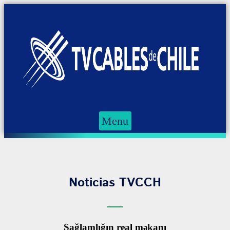
Menu
Noticias TVCCH
Sağlamlığın real məkanı