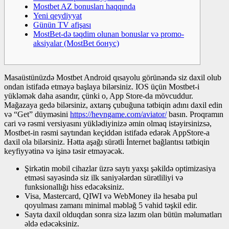
Mostbet AZ bonusları haqqında
Yeni qeydiyyat
Günün TV afişası
MostBet-də təqdim olunan bonuslar və promo-
aksiyalar (MostBet бонус)
Masaüstünüzdə Mostbet Android qısayolu görünəndə siz daxil olub
ondan istifadə etməyə başlaya bilərsiniz. IOS üçün Mostbet-i
yükləmək daha asandır, çünki o, App Store-da mövcuddur.
Mağazaya gedə bilərsiniz, axtarış çubuğuna tətbiqin adını daxil edin
və “Get” düyməsini
https://hevngame.com/aviator/
basın. Proqramın
cari və rəsmi versiyasını yüklədiyinizə əmin olmaq istəyirsinizsə,
Mostbet-in rəsmi saytından keçiddən istifadə edərək AppStore-a
daxil ola bilərsiniz. Hətta aşağı sürətli İnternet bağlantısı tətbiqin
keyfiyyətinə və işinə təsir etməyəcək.
Şirkətin mobil cihazlar üzrə saytı yaxşı şəkildə optimizasiya
etməsi sayəsində siz ilk saniyələrdən sürətliliyi və
funksionallığı hiss edəcəksiniz.
Visa, Mastercard, QIWI və WebMoney ilə hesaba pul
qoyulması zamanı minimal məbləğ 5 vahid təşkil edir.
Sayta daxil olduqdan sonra sizə lazım olan bütün məlumatları
əldə edəcəksiniz.