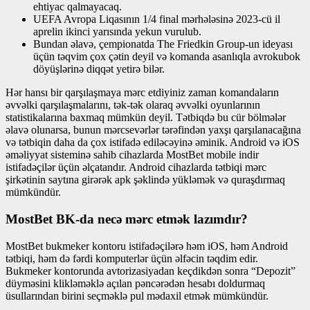
ehtiyac qalmayacaq.
UEFA Avropa Liqasının 1/4 final mərhələsinə 2023-cü il
aprelin ikinci yarısında yekun vurulub.
Bundan əlavə, çempionatda The Friedkin Group-un ideyası
üçün təqvim çox çətin deyil və komanda asanlıqla avrokubok
döyüşlərinə diqqət yetirə bilər.
Hər hansı bir qarşılaşmaya mərc etdiyiniz zaman komandaların
əvvəlki qarşılaşmalarını, tək-tək olaraq əvvəlki oyunlarının
statistikalarına baxmaq mümkün deyil. Tətbiqdə bu cür bölmələr
əlavə olunarsa, bunun mərcsevərlər tərəfindən yaxşı qarşılanacağına
və tətbiqin daha da çox istifadə ediləcəyinə əminik. Android və iOS
əməliyyat sisteminə sahib cihazlarda MostBet mobile indir
istifadəçilər üçün əlçatandır. Android cihazlarda tətbiqi mərc
şirkətinin saytına girərək apk şəklində yükləmək və quraşdırmaq
mümkündür.
MostBet BK-da necə mərc etmək lazımdır?
MostBet bukmeker kontoru istifadəçilərə həm iOS, həm Android
tətbiqi, həm də fərdi komputerlər üçün əlfəcin təqdim edir.
Bukmeker kontorunda avtorizasiyadan keçdikdən sonra “Depozit”
düyməsini klikləməklə açılan pəncərədən hesabı doldurmaq
üsullarından birini seçməklə pul mədaxil etmək mümkündür.