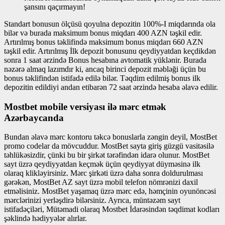
şansını qaçırmayın!
Standart bonusun ölçüsü qoyulna depozitin 100%-I miqdarında ola
bilər və burada maksimum bonus miqdarı 400 AZN təşkil edir.
Artırılmış bonus təklifində maksimum bonus miqdarı 660 AZN
təşkil edir. Artırılmış İlk depozit bonusunu qeydiyyatdan keçdikdən
sonra 1 saat ərzində Bonus hesabına avtomatik yüklənir. Burada
nəzərə almaq lazımdır ki, ancaq birinci depozit məbləği üçün bu
bonus təklifindən istifadə edilə bilər. Təqdim edilmiş bonus ilk
depozitin edildiyi andan etibarən 72 saat ərzində hesaba əlavə edilir.
Mostbet mobile versiyası ilə mərc etmək
Azərbaycanda
Bundan əlavə mərc kontoru təkcə bonuslarla zəngin deyil, MostBet
promo codelar da mövcuddur. MostBet sayta giriş güzgü vasitəsilə
təhlükəsizdir, çünki bu bir şirkət tərəfindən idarə olunur. MostBet
sayt üzrə qeydiyyatdan keçmək üçün qeydiyyat düyməsinə ilk
olaraq klikləyirsiniz. Mərc şirkəti üzrə daha sonra doldurulması
gərəkən, MostBet AZ sayt üzrə mobil telefon nömrənizi daxil
etməlisiniz. MostBet yaşamaq üzrə mərc edə, həmçinin oyunöncəsi
mərclərinizi yerləşdirə bilərsiniz. Ayrıca, müntəzəm sayt
istifadəçiləri, Mütəmadi olaraq Mostbet İdarəsindən təqdimat kodları
şəklində hədiyyələr alırlar.