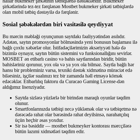
hallar bukmeker şirkətinin tətbiqlərdə dəstəkləridir. Bukmeker
şirkətlərində tez-tez fərqlənən Mostbet bukmeker şirkəti tətbiqlərdə
olan mobil tətbiq dəstəyilə də fərqlənir.
Sosial şəbəkələrdən biri vasitəsilə qeydiyyat
Bu mərcin məbləği oyunçunun saytdakı fəaliyyətindən asılıdır.
Adətən, saytın promosyonlar bölməsində yeni bonusun başlaması ilə
bağlı çoxlu xəbərlər olur. İstifadəçilərimizin əksəriyyəti hələ də
bizimlə oynayır, saytın bütün sistemini və funksionallığını sevirlər.
MOSBET ən etibarlı casino və bahis saytlarından biridir, bütün
bahisləriniz qorunur, yox ola və ya yox ola bilməz. Saytla bağlı hər
hansı bir probleminiz varsa, texniki dəstək xidmətinə müraciət edə
bilərsiniz, işçilər sualınızı tez bir zamanda həll etməyə kömək
edəcəklər. Etibarlılıq faktoru da Curacao Gaming License-dən
aldığımız lisenziyadır.
Saytda sizlərə yüzlərlə bir birindən maraqlı oyunlar təqdim
olunur.
Smartfonlarınızda tətbiqi necə yükləmək olar və tətbiqetmə nə
dərəcədə rahat olar bərəsində rahat deyilsinsə, narahatçılıq
üçün heçbir əsas yoxdur.
Sir isə bəsiddir — mostbet bukmeyker kontorası mərcçilərə
bütün lazımi xidmətləri təqdim edir.