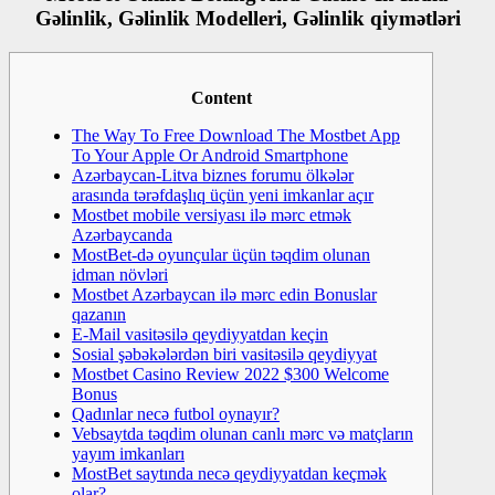
Gəlinlik, Gəlinlik Modelleri, Gəlinlik qiymətləri
Content
The Way To Free Download The Mostbet App
To Your Apple Or Android Smartphone
Azərbaycan-Litva biznes forumu ölkələr
arasında tərəfdaşlıq üçün yeni imkanlar açır
Mostbet mobile versiyası ilə mərc etmək
Azərbaycanda
MostBet-də oyunçular üçün təqdim olunan
idman növləri
Mostbet Azərbaycan ilə mərc edin Bonuslar
qazanın
E-Mail vasitəsilə qeydiyyatdan keçin
Sosial şəbəkələrdən biri vasitəsilə qeydiyyat
Mostbet Casino Review 2022 $300 Welcome
Bonus
Qadınlar necə futbol oynayır?
Vebsaytda təqdim olunan canlı mərc və matçların
yayım imkanları
MostBet saytında necə qeydiyyatdan keçmək
olar?