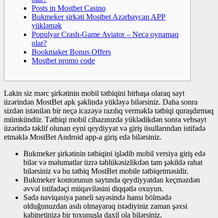
Posts in Mostbet Casino
Bukmeker şirkəti Mostbet Azərbaycan APP
yükləmək
Populyar Crash-Game Aviator – Necə oynamaq
olar?
Bookmaker Bonus Offers
Mostbet promo code
Lakin siz mərc şirkətinin mobil tətbiqini birbaşa olaraq sayt
üzərindən MostBet apk şəklində yükləyə bilərsiniz. Daha sonra
sizdən istənilən bir neçə icazəyə razılıq verməklə tətbiqi quraşdırmaq
mümkündür. Tətbiqi mobil cihazınızda yüklədikdən sonra vebsayt
üzərində təklif olunan eyni qeydiyyat və giriş üsullarından istifadə
etməklə MostBet Android app-a giriş edə bilərsiniz.
Bukmeker şirkətinin tətbiqini işlədib mobil versiya giriş edə
bilər və məlumatlar üzrə təhlükəsizlikdən tam şəkildə rahat
bilərsiniz və bu tətbiq MostBet mobile tətbiqetməsidir.
Bukmeker kontorunun saytında qeydiyyatdan keçməzdən
əvvəl istifadəçi müqaviləsini diqqətlə oxuyun.
Sadə naviqasiya paneli sayəsində hansı bölmədə
olduğunuzdan asılı olmayaraq istədiyiniz zaman şəxsi
kabinetinizə bir toxunuşla daxil ola bilərsiniz.