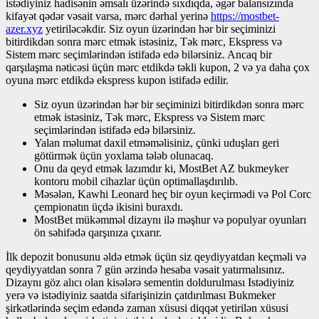
istədiyiniz hadisənin əmsalı üzərində sıxdıqda, əgər balansızında
kifayət qədər vəsait varsa, mərc dərhal yerinə
https://mostbet-
azer.xyz
yetiriləcəkdir. Siz oyun üzərindən hər bir seçiminizi
bitirdikdən sonra mərc etmək istəsiniz, Tək mərc, Ekspress və
Sistem mərc seçimlərindən istifadə edə bilərsiniz. Ancaq bir
qarşılaşma nəticəsi üçün mərc etdikdə təkli kupon, 2 və ya daha çox
oyuna mərc etdikdə ekspress kupon istifadə edilir.
Siz oyun üzərindən hər bir seçiminizi bitirdikdən sonra mərc
etmək istəsiniz, Tək mərc, Ekspress və Sistem mərc
seçimlərindən istifadə edə bilərsiniz.
Yalan məlumat daxil etməməlisiniz, çünki uduşları geri
götürmək üçün yoxlama tələb olunacaq.
Onu da qeyd etmək lazımdır ki, MostBet AZ bukmeyker
kontoru mobil cihazlar üçün optimallaşdırılıb.
Məsələn, Kawhi Leonard heç bir oyun keçirmədi və Pol Corc
çempionatın üçdə ikisini buraxdı.
MostBet mükəmməl dizaynı ilə məşhur və populyar oyunları
ön səhifədə qarşınıza çıxarır.
İlk depozit bonusunu əldə etmək üçün siz qeydiyyatdan keçməli və
qeydiyyatdan sonra 7 gün ərzində hesaba vəsait yatırmalısınız.
Dizaynı göz alıcı olan kisələrə sementin doldurulması Istədiyiniz
yerə və istədiyiniz saatda sifarişinizin çatdırılması Bukmeker
şirkətlərində seçim edəndə zaman xüsusi diqqət yetirilən xüsusi