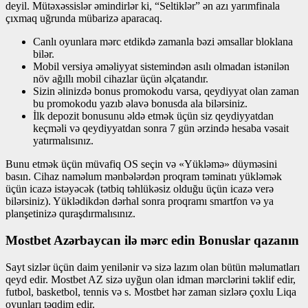
deyil. Mütəxəssislər əmindirlər ki, “Seltiklər” ən azı yarımfinala
çıxmaq uğrunda mübarizə aparacaq.
Canlı oyunlara mərc etdikdə zamanla bəzi əmsallar bloklana
bilər.
Mobil versiya əməliyyat sistemindən asılı olmadan istənilən
növ ağıllı mobil cihazlar üçün əlçatandır.
Sizin əlinizdə bonus promokodu varsa, qeydiyyat olan zaman
bu promokodu yazıb əlavə bonusda ala bilərsiniz.
İlk depozit bonusunu əldə etmək üçün siz qeydiyyatdan
keçməli və qeydiyyatdan sonra 7 gün ərzində hesaba vəsait
yatırmalısınız.
Bunu etmək üçün müvafiq OS seçin və «Yükləmə» düyməsini
basın. Cihaz naməlum mənbələrdən proqram təminatı yükləmək
üçün icazə istəyəcək (tətbiq təhlükəsiz olduğu üçün icazə verə
bilərsiniz). Yüklədikdən dərhal sonra proqramı smartfon və ya
planşetinizə quraşdırmalısınız.
Mostbet Azərbaycan ilə mərc edin Bonuslar qazanın
Sayt sizlər üçün daim yenilənir və sizə lazım olan bütün məlumatları
qeyd edir. Mostbet AZ sizə uyğun olan idman mərclərini təklif edir,
futbol, ​​basketbol, ​​tennis və s. Mostbet hər zaman sizlərə çoxlu Liqa
oyunları təqdim edir.