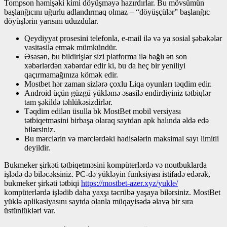
Tompson həmişəki kimi döyüşməyə hazırdırlar. Bu mövsümün
başlanğıcını uğurlu adlandırmaq olmaz – “döyüşçülər” başlanğıc
döyüşlərin yarısını uduzdular.
Qeydiyyat prosesini telefonla, e-mail ilə və ya sosial şəbəkələr
vasitəsilə etmək mümkündür.
Əsasən, bu bildirişlər sizi platforma ilə bağlı ən son
xəbərlərdən xəbərdar edir ki, bu da heç bir yeniliyi
qaçırmamağınıza kömək edir.
Mostbet hər zaman sizlərə çoxlu Liqa oyunları təqdim edir.
Android üçün güzgü yükləmə əsasilə endirdiyiniz tətbiqlər
tam şəkildə təhlükəsizdirlər.
Təqdim edilən üsulla bk MostBet mobil versiyası
tətbiqetməsini birbaşa olaraq saytdan apk halında əldə edə
bilərsiniz.
Bu mərclərin və mərclərdəki hadisələrin maksimal sayı limitli
deyildir.
Bukmeker şirkəti tətbiqetməsini kompüterlərdə və noutbuklarda
işlədə də biləcəksiniz. PC-də yükləyin funksiyası istifadə edərək,
bukmeker şirkəti tətbiqi
https://mostbet-azer.xyz/yukle/
kompüterlərdə işlədib daha yaxşı təcrübə yaşaya bilərsiniz. MostBet
yüklə aplikasiyasını saytda olanla müqayisədə əlavə bir sıra
üstünlükləri var.