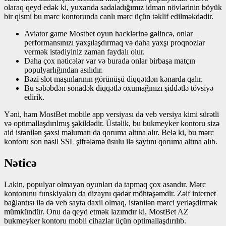
olaraq qeyd edək ki, yuxarıda sadaladığımız idman növlərinin böyük
bir qismi bu mərc kontorunda canlı mərc üçün təklif edilməkdədir.
Aviator game Mostbet oyun hacklərinə gəlincə, onlar
performansınızı yaxşılaşdırmaq və daha yaxşı proqnozlar
vermək istədiyiniz zaman faydalı olur.
Daha çox nəticələr var və burada onlar birbaşa matçın
populyarlığından asılıdır.
Bəzi slot maşınlarının görünüşü diqqətdən kənarda qalır.
Bu səbəbdən sonadək diqqətlə oxumağınızı şiddətlə tövsiyə
edirik.
Yəni, həm MostBet mobile app versiyası da veb versiya kimi sürətli
və optimallaşdırılmış şəkildədir. Üstəlik, bu bukmeyker kontoru sizə
aid istənilən şəxsi məlumatı da qoruma altına alır. Belə ki, bu mərc
kontoru son nəsil SSL şifrələmə üsulu ilə saytını qoruma altına alıb.
Nəticə
Lakin, populyar olmayan oyunları da tapmaq çox asandır. Mərc
kontorunu funskiyaları da dizaynı qədər möhtəşəmdir. Zəif internet
bağlantısı ilə də veb sayta daxil olmaq, istənilən mərci yerləşdirmək
mümkündür. Onu da qeyd etmək lazımdır ki, MostBet AZ
bukmeyker kontoru mobil cihazlar üçün optimallaşdırılıb.