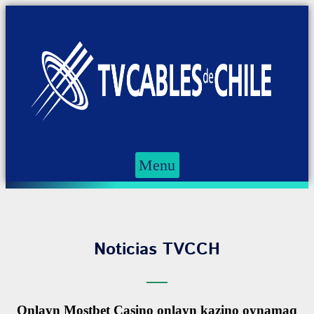
Menu
Noticias TVCCH
Onlayn Mostbet Casino onlayn kazino oynamaq