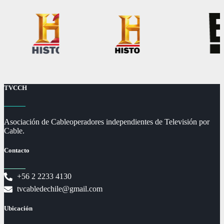
TVCCH
Asociación de Cableoperadores independientes de Televisión por
Cable.
Contacto
+56 2 2233 4130
tvcabledechile@gmail.com
Ubicación