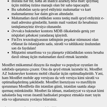
Burada hər bir, hətta ən inadcıl azarkeş belə mərc qoymaq
üçün mütləq özünə maraqlı olan bir sahə tapacaqdır.
Bu səbəbdən sayta qeyd etdiyiniz məlumatlar və kart
məlumatlarınız hər daim güvən altındadır.
Məlumatları daxil etdikdən sonra təstiq maili qeyd etdiyiniz e-
mail adresinə göndərilir, həmin mail vasitəsi ilə hesabınızı
təstiqləməyiniz tövsiyə olunandır.
Əvvəlcə bukmeker kontoru MDB ölkələrində geniş yer
nöqtələri şəbəkəsi yaradaraq işləyirdi.
FinTex texnologiyasının tətbiqinin peşəkar nümunəsi olan
eManat ilə ödənişlərin sadə, sürətli və təhlükəsiz üsulundan
sən də faydalan!
Müştərini smartfona və ya planşetə yüklədikdən sonra hesaba
daxil olmaq üçün məlumatları daxil etmək lazımdır.
MostBet mükəmməl dizaynı ilə məşhur və populyar oyunları ön
səhifədə qarşınıza çıxarır. Onu da qeyd etmək lazımdır ki, MostBet
AZ bukmeyker kontoru mobil cihazlar üçün optimallaşdırılıb. Yəni,
həm MostBet mobile app versiyası da veb versiya kimi sürətli və
optimallaşdırılmış şəkildədir. MostBet lisenziyası və məxfiliyin
qorunması MostBetlə ilin istənilən günü, istənilən saatda əlaqə
qurmaq mümkündür. Mostbet ilə idman, mədəniyyət və siyasət kimi
sahələrdə baş verən önəmli hadisələri proqnoz etməklə mərc təyin
edə və uğurunuzu yoxlaya bilərsiniz.