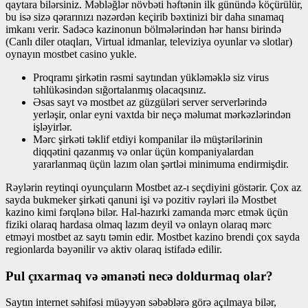
qaytara bilərsiniz. Məbləğlər növbəti həftənin ilk günündə köçürülür,
bu isə sizə qərarınızı nəzərdən keçirib bəxtinizi bir daha sınamaq
imkanı verir. Sadəcə kazinonun bölmələrindən hər hansı birində
(Canlı diler otaqları, Virtual idmanlar, televiziya oyunlar və slotlar)
oynayın mostbet casino yukle.
Proqramı şirkətin rəsmi saytından yükləməklə siz virus
təhlükəsindən sığortalanmış olacaqsınız.
Əsas sayt və mostbet az güzgüləri server serverlərində
yerləşir, onlar eyni vaxtda bir neçə məlumat mərkəzlərindən
işləyirlər.
Mərc şirkəti təklif etdiyi kompanilar ilə müştərilərinin
diqqətini qazanmış və onlar üçün kompaniyalardan
yararlanmaq üçün lazım olan şərtləi minimuma endirmişdir.
Rəylərin reytinqi oyunçuların Mostbet az-ı seçdiyini göstərir. Çox az
sayda bukmeker şirkəti qanuni işi və pozitiv rəyləri ilə Mostbet
kazino kimi fərqlənə bilər. Hal-hazırki zamanda mərc etmək üçün
fiziki olaraq hardasa olmaq lazım deyil və onlayn olaraq mərc
etməyi mostbet az saytı təmin edir. Mostbet kazino brendi çox sayda
regionlarda bəyənilir və aktiv olaraq istifadə edilir.
Pul çıxarmaq və əmanəti necə doldurmaq olar?
Saytın internet səhifəsi müəyyən səbəblərə görə açılmaya bilər,