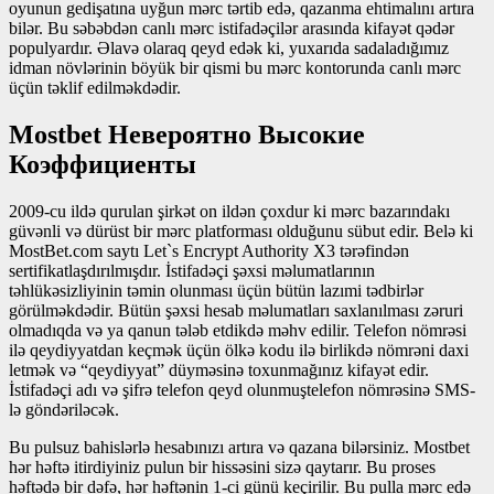
oyunun gedişatına uyğun mərc tərtib edə, qazanma ehtimalını artıra
bilər. Bu səbəbdən canlı mərc istifadəçilər arasında kifayət qədər
populyardır. Əlavə olaraq qeyd edək ki, yuxarıda sadaladığımız
idman növlərinin böyük bir qismi bu mərc kontorunda canlı mərc
üçün təklif edilməkdədir.
Mostbet Невероятно Высокие
Коэффициенты
2009-cu ildə qurulan şirkət on ildən çoxdur ki mərc bazarındakı
güvənli və dürüst bir mərc platforması olduğunu sübut edir. Belə ki
MostBet.com saytı Let`s Encrypt Authority X3 tərəfindən
sertifikatlaşdırılmışdır. İstifadəçi şəxsi məlumatlarının
təhlükəsizliyinin təmin olunması üçün bütün lazımi tədbirlər
görülməkdədir. Bütün şəxsi hesab məlumatları saxlanılması zəruri
olmadıqda və ya qanun tələb etdikdə məhv edilir. Telefon nömrəsi
ilə qeydiyyatdan keçmək üçün ölkə kodu ilə birlikdə nömrəni daxi
letmək və “qeydiyyat” düyməsinə toxunmağınız kifayət edir.
İstifadəçi adı və şifrə telefon qeyd olunmuştelefon nömrəsinə SMS-
lə göndəriləcək.
Bu pulsuz bahislərlə hesabınızı artıra və qazana bilərsiniz. Mostbet
hər həftə itirdiyiniz pulun bir hissəsini sizə qaytarır. Bu proses
həftədə bir dəfə, hər həftənin 1-ci günü keçirilir. Bu pulla mərc edə