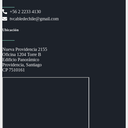
+56 2 2233 4130
tvcabledechile@gmail.com
Ubicación
Nueva Providencia 2155
Oficina 1204 Torre B
Edificio Panorámico
Providencia, Santiago
CP 7510161