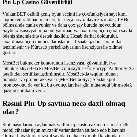
Pin Up Casino Güvenilirliği
VulkanBET özünü geniş oyun seçimi ilə çoxfunksiyalı sayt kimi
təqdim edir. İdman mərcləri, bir neçə növ onlayn kazinolar, TVBet
bölməsində canlı oyunlar və daha çox şey burada mövcuddur.
Saytın xüsusiyyətlərinə pul yatırmaq və çıxarmaq üçün çoxlu sayda
ödəniş sistemlərinə dəstək daxildir. Hesab dərhal doldurulur,
çıxarılması üçün müraciətlər işlənir – 1 saata qədər. Tərəfindən
tənzimlənir və Kürasao yurisdiksiyasının lisenziyası ilə xidmət
göstərir.
MostBet bukmeker kontorunun lisenziyası, güvənirliliyi və
təhlükəsizliyi Belə ki MostBet.com saytı Let`s Encrypt Authority X3
tərəfindən sertifikatlaşdırılmışdır. MostBet-də təqdim olunan
bonuslar və promo-aksiyalar (MostBet бонус) StarJackpot
promosyonu da var ki, bu oyunçuları hər gün mütərəqqi bir məbləğ
qazanma imkanı verir.
Rəsmi Pin-Up saytına necə daxil olmaq
olar?
Slot maşınlarında əylənmək və Pin Up casino az mərc etmək üçün
mobil cihazlar üçün müxtəlif variantlardan istifadə edə bilərsiniz.
Qumar həvəskarları rəsmi saytdan daha çox mobil kazinodan