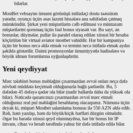
bilərlər.
MostBet vebsaytın ümumi görünüşü istifadəçi dostu təəssüratı
yaradır, oyunçu üçün əsas lazımi hissələrə ana səhifədən çatmaq
mümkündür. Şirkət yeni müştərilərin cəlb edilməsi və müntəzəm
müştərilərini qorumaq üçün fəal bonus siyasəti var. Bu sayt, ən
bonuslar, düymələr, pullar ilə paralel olaraq edilən xüsusi bir hesaba
köçürülən bir virtual aviator mostbet vahiddir. Hər bir kampaniya
üçün bir bonus necə əldə etmək və termini necə istifadə etmək aydın
şəkildə göstərilir. Daimi promosyonlar ümumiyyətlə hadisələrə və
böyük idman forumlarına uyğunlaşdırılır.
Yeni qeydiyyat
Mərc tələbləri bonus məbləğini çıxarmazdan əvvəl onları neçə dəfə
növbəti müddətə keçirməli olduğunuzla bağlı şərtlərdir. Bu, 5
dəfədən 45 dəfəyə qədər ola bilər (nadir hallarda daha da yüksək ola
bilər). Nəticədə qazancınızı çıxarmazdan əvvəl mərc etməli
olduğunuz real pul məbləğini hesablamış olacaqsınız. Nümunə üçün
deyək ki, müştəri Mostbet salamlama bonusu ilə 550 AZN əldə edib.
Bəli, həm yazılışı, həm də böyük/kiçik hərfləri düzgün olmalıdır.
Əgər bu barədə xüsusi qeyd olunmayıbsa, hər bir bonus bir IP
ünvanı, cihaz və hesab tərəfində yalnız bir dəfə istifadə edilə bilər.