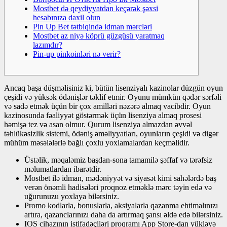
Mostbet də qeydiyyatdan keçərək şəxsi
hesabınıza daxil olun
Pin Up Bet tətbiqində idman mərcləri
Mostbet az niyə köprü güzgüsü yaratmaq
lazımdır?
Pin-up pinkoinləri nə verir?
Ancaq başa düşməlisiniz ki, bütün lisenziyalı kazinolar düzgün oyun
çeşidi və yüksək ödənişlər təklif etmir. Oyunu mümkün qədər sərfəli
və sadə etmək üçün bir çox amilləri nəzərə almaq vacibdir. Oyun
kazinosunda fəaliyyət göstərmək üçün lisenziya almaq prosesi
həmişə tez və asan olmur. Qurum lisenziya almazdan əvvəl
təhlükəsizlik sistemi, ödəniş əməliyyatları, oyunların çeşidi və digər
mühüm məsələlərlə bağlı çoxlu yoxlamalardan keçməlidir.
Üstəlik, məqaləmiz başdan-sona tamamilə şəffaf və tərəfsiz
məlumatlardan ibarətdir.
Mostbet ilə idman, mədəniyyət və siyasət kimi sahələrdə baş
verən önəmli hadisələri proqnoz etməklə mərc təyin edə və
uğurunuzu yoxlaya bilərsiniz.
Promo kodlarla, bonuslarla, aksiyalarla qazanma ehtimalınızı
artıra, qazanclarınızı daha da artırmaq şansı əldə edə bilərsiniz.
IOS cihazının istifadəçiləri proqramı App Store-dan yükləyə