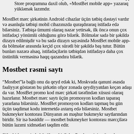
Store proqramına daxil olub, «MostBet mobile app» yazaraq
yükləmək lazımdır.
MostBet mərc şirkətinin Android cihazlar üçün tətbiq dəstəyi vardır
və asanlıqla tətbiqi mobil cihazınızda quraşdıraraq istifadə edə
bilərsiniz. Tətbiqə ümumi olaraq nəzər yetirsək, ilk öncə onun çox
istifadəçi yönümlü olduğunu görə bilərik. Bölmələr sadə bir şəkildə
dizayn edilmişdir və bu sadə dizayn sayəsində MostBet mobile app-
da bölmələr arasında keçid çox sürətli bir şəkildə baş tutur. Bütün
bunları nəzərə alsaq, istifadəçilərin tətbiqdən istifadəyə daha çox
üstünlük verməsinə haqq qazandıra bilərik.
Mostbet rəsmi saytı
“Mostbet”lə bağlı onu da qeyd edək ki, Moskvada qanuni əsasda
fəaliyyət göstərən bu şirkətin ofşor zonada qeydiyyatdan keçən adaşı
da var. MostBet promo kod mərc şirkəti tərəfindən xüsusi olaraq
hazırlanır. Mostbet mərc saytı üçün promosyon kodları taparaq
yararlana bilərsiniz. MostBet promosyon kodları tapmaq bu gün
üçün təqdimat kodu internetdə axtarış edə bilərsiniz. Mostbet
bukmeyker kontorası Dünyanın ən məşhur bukmeykr saytlarından
biridir. Sir isə bəsiddir — mostbet bukmeyker kontorası mərcçilərə
bütün lazımi xidmətləri təqdim edir.