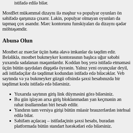
istifadə edilə bilər.
MostBet mükəmməl dizaynı ilə məşhur və populyar oyunları ön
səhifədə qarşınıza çıxarır. Lakin, populyar olmayan oyunları da
tapmaq çox asandır. Mərc kontorunu funskiyaları da dizaynı qədər
möhtəşəmdir.
Abunə Olun
Mostbet az mərclər üçün hətta əlavə imkanlar da təqdim edir.
Beləliklə, mostbet bukmeyker kontorasının başlıca uğur səbəbi
yuxarıda sadalanan məqamlardır. Koddan boş yerə istifadə etməməsi
üçün bütün qaydaları diqqətlə öyrənin. Yalnız yeni oyunçular deyil,
adi istifadəçilər də təqdimat kodundan istifadə edə biləcəklər. Veb
saytında və ya bukmeyker güzgü ofisində şəxsi hesabınızda bir
təqdimat kodu istifadə edə bilərsiniz.
Yuxarıda saytının giriş link düyməsini görə bilərsiniz.
Bu gün işləyən arxa giriş bloklanmadan yan keçmənin ən
rahat üsullarından biri hesab edilir.
Yandırın tam versiya girişi bütün müasir brauzerlərdən istehsal
edilə bilər.
Səhifəm açılacaq – istifadəçinin şəxsi hesabı, buradan
platformada bütün standart hərəkətləri edə bilərsiniz.