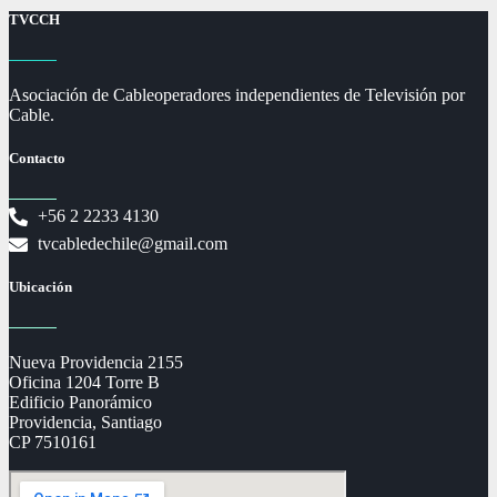
TVCCH
Asociación de Cableoperadores independientes de Televisión por
Cable.
Contacto
+56 2 2233 4130
tvcabledechile@gmail.com
Ubicación
Nueva Providencia 2155
Oficina 1204 Torre B
Edificio Panorámico
Providencia, Santiago
CP 7510161