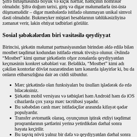
Şifrə birləşməsində böyük və kiçik hərflər, həmçinin nömrələr
olmalıdır. Şifrə doğum tarixi, giriş və digər məlumatlarla üst-üstə
düşməməlidir – digər mənbələrdə istifadə olunmayan unikal simvol
dəsti olmalıdır. Bukmeyker müştəri hesablarının təhlükəsizliyinə
zəmanət verir, lakin ehtiyat tədbirləri görülür.
Sosial şəbəkələrdən biri vasitəsilə qeydiyyat
Birincisi, şirkətin məlumat partnasiyasından birindən əldə edilə bilən
mostbet təqdimat kodundan istifadə etmək tövsiyə olunur. Əslində
“Mostbet” kimi qumar şirkətlərin ofşor zonalarda qeydiyyatdan
keçməsinin konkret səbəbləri var. Beləliklə, “Mostbet” kimi adı
çəkilən kontorlar dövlət nəzarətindən tam kənarda işləyirlər ki, bu da
onların etibarsızlığına dair ən ciddi sübutdur.
Mərc şirkətində olan funksiyaları bu üsulları işlədərək də edə
biləcəksiniz.
Şirkətin mobil versiyası və tətbiqləri həm Android həm də iOS
cihazlarda çox yaxşı mərc təcrübəsi yaşadır.
Bu səbəbdən canlı mərc istifadəçilər arasında kifayət qədər
populyardır.
Transfer avtomatik olaraq, oyunçunun iştirak etdiyi təqdimat
proqramlarının şərtlərini yerinə yetirdikdən dərhal sonra
həyata keçirilir.
Bu təşviq növü yalnız bir dəfə və qeydiyyatdan dərhal sonra