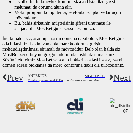
Üstəlik, bu bukmeyker kontoru sizə aid istənilən şəxsi
məlumatı da qoruma altına alır.
Mobil proqram kompüterlər, telefonlar və planşetlər üçün
mövcuddur.
Bu, bahis şirkətinin müştərisinin şifrəni unutması ilə
əlaqədardır MostBet girişi şəxsi hesabınıza.
İndiki halda siz, asanlıqla rəsmi domenə daxil olub, MostBet giriş
edə bilərsiniz. Lakin, zamanla mərc kontoruna girişin
məhdudlaşdırılması ehtimalı da mövcuddur. Belə olan halda siz
MostBet zerkalo yəni güzgü linklərindən istifadə etməlisiniz.
Sözünü etdiyimiz MostBet зеркало linkləri vasitəsi ilə siz, rəsmi
domen adresi bloklansa da mərc kontoruna daxil ola biləcəksiniz.
Prev
Next
ANTERIOR
SIGUIENTE
Mostbet promo kod ᐈ Bonusları və Promo-Aksiyalar Mostbet casino AZ
мобильная версия Мостбет в Узбекистане