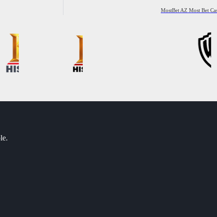
MostBet AZ Most Bet Ca
le.