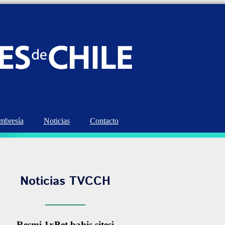
bresía
Noticias
Contacto
Noticias TVCCH
Resmi 1xBet bahis sitesi