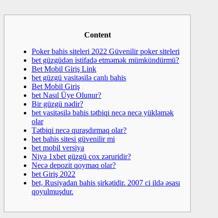
Content
Poker bahis siteleri 2022 Güvenilir poker siteleri
bet güzgüdən istifadə etməmək mümkündürmü?
Bet Mobil Giriş Link
bet güzgü vasitəsilə canlı bahis
Bet Mobil Giriş
bet Nasıl Üye Olunur?
Bir güzgü nədir?
bet vasitəsilə bahis tətbiqi necə necə yükləmək
olar
Tətbiqi necə quraşdırmaq olar?
bet bahis sitesi güvenilir mi
bet mobil versiya
Niyə 1xbet güzgü çox zəruridir?
Necə depozit qoymaq olar?
bet Giriş 2022
bet, Rusiyadan bahis şirkətidir. 2007 ci ildə əsası
qoyulmuşdur.