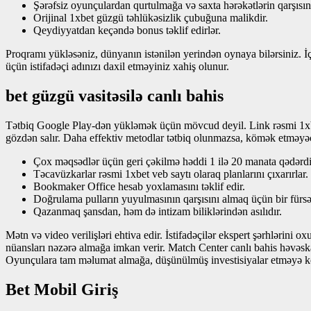
Şərəfsiz oyunçulardan qurtulmağa və saxta hərəkətlərin qarşısı
Orijinal 1xbet güzgü təhlükəsizlik çubuğuna malikdir.
Qeydiyyatdan keçəndə bonus təklif edirlər.
Proqramı yükləsəniz, dünyanın istənilən yerindən oynaya bilərsiniz. İ
üçün istifadəçi adınızı daxil etməyiniz xahiş olunur.
bet güzgü vasitəsilə canlı bahis
Tətbiq Google Play-dən yükləmək üçün mövcud deyil. Link rəsmi 1xbe
gözdən salır. Daha effektiv metodlar tətbiq olunmazsa, kömək etməyəc
Çox məqsədlər üçün geri çəkilmə həddi 1 ilə 20 manata qədərdi
Təcavüzkarlar rəsmi 1xbet veb saytı olaraq planlarını çıxarırlar.
Bookmaker Office hesab yoxlamasını təklif edir.
Doğrulama pulların yuyulmasının qarşısını almaq üçün bir fürsət
Qazanmaq şansdan, həm də intizam biliklərindən asılıdır.
Mətn və video verilişləri ehtiva edir. İstifadəçilər ekspert şərhlərini o
nüansları nəzərə almağa imkan verir. Match Center canlı bahis həvəskar
Oyunçulara tam məlumat almağa, düşünülmüş investisiyalar etməyə k
Bet Mobil Giriş