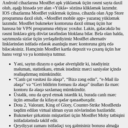
Android cihazlarına MostBet apk yükləmək üçün rəsmi sayta daxil
olub, aşağı hissədə yer alan «Yüklə» sözünə klikləmək lazımdır.
IOS cihazlarına MostBet yuklemək üçünsə, cihazda olan App Store
proqramına daxil olub, «MostBet mobile app» yazaraq yükləmək
lazımdır. MostBet bukmeker kontoruna daxil olmaq üçün hər
hansısa bir VPN proqramına ehtiyac yoxdur. Lakin, gələcəkdə bu
rəsmi linklərə giriş dövlət tərəfindən bloklana bilər. Belə olan halda,
saytımızda sizlər üçün yerləşdirdiyimiz MostBet alternativ
linklərindən istifadə edərək asanlıqla mərc kontoruna giriş edə
biləcəksiniz. Həmçinin MostBet kartla depozit və çıxarış üçün hər
hansı vergi və ya komissiya tutmur.
Yəni, saytın dizaynı o qədər əlverişlidir ki, istədiyiniz
məlumatı, statistikanı, etmək istədiniz mərci saniyələr içində
reallaşdırmaq mümkündür.
“Canlı çat vasitəsi ilə əlaqə”, “Bizə zəng edin”, “e-Mail ilə
əlaqə” və “Geri bildirim forması ilə əlaqə” üsulları ilə mərc
kontoru ilə əlaqə saxlamaq mümkündür.
Üstəlik, onu da qeyd etmək istərdik ki, burada canlı mərc
üçün əmsallar da kifayət qədər qənaətbəxşdir.
Dota 2, Valorant, King of Glory, Counter-Strike MostBetdə
təqdim edilən virtual idman oyun növlərindən bəziləridir.
Bukmeker şirkətinin müştəriləri üçün MostBet Moby tətbiqini
istifadələrində təklif edir.
Qeydiyyat zamanı istifadəçi xoş gəlmisiniz bonusu almağa