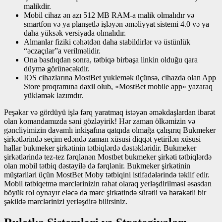
malikdir.
Mobil cihaz ən azı 512 MB RAM-a malik olmalıdır və
smartfon və ya planşetlə işləyən əməliyyat sistemi 4.0 və ya
daha yüksək versiyada olmalıdır.
Almanlar fiziki cəhətdən daha stabildirlər və üstünlük
“əczaçılar”a verilməlidir.
Ona basdıqdan sonra, tətbiqə birbaşa linkin olduğu qara
düymə görünəcəkdir.
IOS cihazlarına MostBet yuklemək üçünsə, cihazda olan App
Store proqramına daxil olub, «MostBet mobile app» yazaraq
yükləmək lazımdır.
Peşəkar və gördüyü işlə fərq yaratmaq istəyən əməkdaşlardan ibarət
olan komandamızda səni gözləyirik! Hər zaman ölkəmizin və
gəncliyimizin davamlı inkişafına qatqıda olmağa çalışırıq Bukmeker
şirkətlərində seçim edəndə zaman xüsusi diqqət yetirilən xüsusi
hallar bukmeker şirkətinin tətbiqlərdə dəstəkləridir. Bukmeker
şirkətlərində tez-tez fərqlənən Mostbet bukmeker şirkəti tətbiqlərdə
olan mobil tətbiq dəstəyilə də fərqlənir. Bukmeker şirkətinin
müştəriləri üçün MostBet Moby tətbiqini istifadələrində təklif edir.
Mobil tətbiqetmə mərclərinizin rahat olaraq yerləşdirilməsi əsasdan
böyük rol oynayır eləcə də mərc şirkətində sürətli və hərəkətli bir
şəkildə mərclərinizi yerləşdirə bilirsiniz.