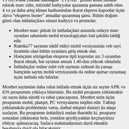
edərək mərc edin, müxtəlif hədiyyələr qazanma şansına sahib olun.
4 və ya daha artıq idman hadisəsindən ibarət ekpress kuponlar üçün
əlavə “ekspress buster” əmsallar qazanmaq şansı. Bütün doğum
günü olan istifadəçilərə xüsusi hədiyyə və promolar.
Mostbet mərc şirkəti öz istifadəçiləri arasında onlayn mərc
oyunları sahəsində mobil texnologiyaları fəal şəkildə təbliğ
edir.
Ruletka77 saytının təklif etdiyi mobil versiyasında veb sayt
üzərində olan bütün oyunlara giriş etmək olar.
Həmçinin sözügedən ekspress tipli kuponlar azı 3 oyundan
ibarət olmalı, hər oyunun əmsalı 1.40-dan yüksək olmalıdır.
İstifadəçilər online rulet veb saytının xidməti ilə yanaşı
həmçinin saytın mobil versiyasında da online qumar oynamaq
üçün istifadə edə bilərlər.
Mostbet saytından daha rahat istifadə etmək üçün siz saytın APK və
iOS proqramını yükləyə bilərsiniz. Bu mobil proqramı yükləməklə
siz sayta daha sürətli və rahat çatacaqsınız. Mostbet sizin üçün
proqramın mobil, planşet, PC versiyalarını təqdim edir. Tətbiqi
yükləməkdə probleminiz varsa, dərhal müştəri dəstəyi ilə əlaqə
saxlayın. Bu proqramın üstünlüyü ondan ibarətdir ki, proqramı
sonradan yükləsəniz belə, yenidən qeydiyyatdan keçməyinizə
ehtiyac qalmayacaq. Sadəcə məlumatlarınızı daxil etməklə
hesabınıza daxil ola biləcəksiniz.