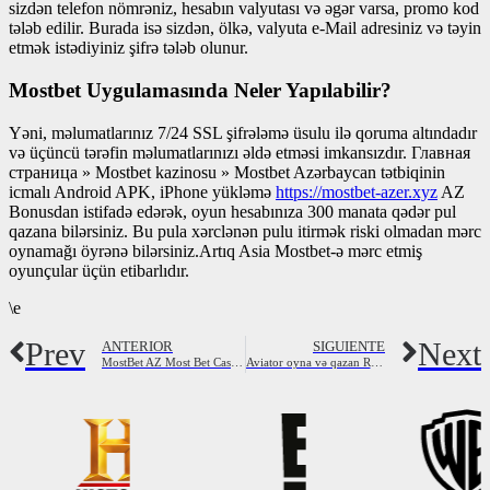
sizdən telefon nömrəniz, hesabın valyutası və əgər varsa, promo kod
tələb edilir. Burada isə sizdən, ölkə, valyuta e-Mail adresiniz və təyin
etmək istədiyiniz şifrə tələb olunur.
Mostbet Uygulamasında Neler Yapılabilir?
Yəni, məlumatlarınız 7/24 SSL şifrələmə üsulu ilə qoruma altındadır
və üçüncü tərəfin məlumatlarınızı əldə etməsi imkansızdır. Главная
страница » Mostbet kazinosu » Mostbet Azərbaycan tətbiqinin
icmalı Android APK, iPhone yükləmə
https://mostbet-azer.xyz
AZ
Bonusdan istifadə edərək, oyun hesabınıza 300 manata qədər pul
qazana bilərsiniz. Bu pula xərclənən pulu itirmək riski olmadan mərc
oynamağı öyrənə bilərsiniz.Artıq Asia Mostbet-ə mərc etmiş
oyunçular üçün etibarlıdır.
\e
Prev
Next
ANTERIOR
SIGUIENTE
MostBet AZ Most Bet Casino Qeydiyyat, Yukle Android App
Aviator oyna və qazan Rəsmi sayti Aviator Azerbaycan