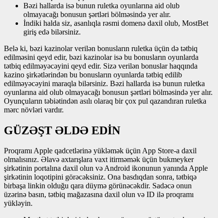
Bəzi hallarda isə bunun ruletka oyunlarına aid olub
olmayacağı bonusun şərtləri bölməsində yer alır.
İndiki halda siz, asanlıqla rəsmi domenə daxil olub, MostBet
giriş edə bilərsiniz.
Belə ki, bəzi kazinolar verilən bonusların ruletka üçün də tətbiq
edilməsini qeyd edir, bəzi kazinolar isə bu bonusların oyunlarda
tətbiq edilməyəcəyini qeyd edir. Sizə verilən bonuslar haqqında
kazino şirkətlərindən bu bonusların oyunlarda tətbiq edilib
edilməyəcəyini maraqla bilərsiniz. Bəzi hallarda isə bunun ruletka
oyunlarına aid olub olmayacağı bonusun şərtləri bölməsində yer alır.
Oyunçuların təbiətindən asılı olaraq bir çox pul qazandıran ruletka
mərc növləri vardır.
GÜZƏŞT ƏLDƏ EDİN
Proqramı Apple qadcetlərinə yükləmək üçün App Store-a daxil
olmalısınız. Əlavə axtarışlara vaxt itirməmək üçün bukmeyker
şirkətinin portalına daxil olun və Android ikonunun yanında Apple
şirkətinin loqotipini görəcəksiniz. Ona basdıqdan sonra, tətbiqə
birbaşa linkin olduğu qara düymə görünəcəkdir. Sadəcə onun
üzərinə basın, tətbiq mağazasına daxil olun və ID ilə proqramı
yükləyin.