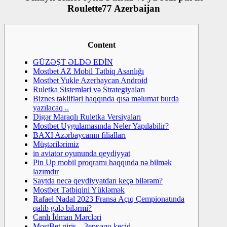
Roulette77 Azerbaijan
Content
GÜZƏŞT ƏLDƏ EDİN
Mostbet AZ Mobil Tətbiq Asanlığı
Mostbet Yukle Azerbaycan Android
Ruletka Sistemləri və Strategiyaları
Biznes təklifləri haqqında qısa məlumat burda
yazılacaq ..
Digər Maraqlı Ruletka Versiyaları
Mostbet Uygulamasında Neler Yapılabilir?
BAXI Azərbaycanın filialları
Müştərilərimiz
in aviator oyununda qeydiyyat
Pin Up mobil proqramı haqqında nə bilmək
lazımdır
Saytda necə qeydiyyatdan keçə bilərəm?
Mostbet Tətbiqini Yükləmək
Rafael Nadal 2023 Fransa Açıq Çempionatında
qalib gələ bilərmi?
Canlı İdman Mərcləri
MostBet giriş – Зеркало keçid