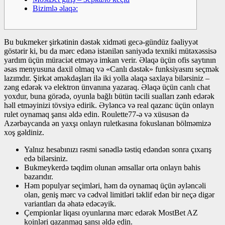
Bizimlə əlaqə:
Bu bukmeker şirkətinin dəstək xidməti gecə-gündüz fəaliyyət
göstərir ki, bu da mərc edənə istənilən saniyədə texniki mütəxəssisə
yardım üçün müraciət etməyə imkan verir. Əlaqə üçün ofis saytının
əsas menyusuna daxil olmaq və «Canlı dəstək» funksiyasını seçmək
lazımdır. Şirkət əməkdaşları ilə iki yolla əlaqə saxlaya bilərsiniz –
zəng edərək və elektron ünvanına yazaraq. Əlaqə üçün canlı chat
yoxdur, buna görədə, oyunla bağlı bütün təcili sualları zənh edərək
həll etməyinizi tövsiyə edirik. Əyləncə və real qazanc üçün onlayn
rulet oynamaq şansı əldə edin. Roulette77-ə və xüsusən də
Azərbaycanda ən yaxşı onlayn ruletkasına fokuslanan bölməmizə
xoş gəldiniz.
Yalnız hesabınızı rəsmi sənədlə təstiq edəndən sonra çıxarış
edə bilərsiniz.
Bukmeykerdə təqdim olunan əmsallar orta onlayn bahis
bazarıdır.
Həm populyar seçimləri, həm də oynamaq üçün əyləncəli
olan, geniş mərc və cədvəl limitləri təklif edən bir neçə digər
variantları da əhatə edəcəyik.
Çempionlar liqası oyunlarına mərc edərək MostBet AZ
koinləri qazanmaq şansı əldə edin.