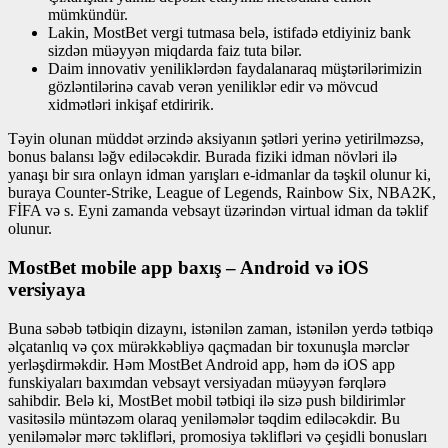
mümkündür.
Lakin, MostBet vergi tutmasa belə, istifadə etdiyiniz bank
sizdən müəyyən miqdarda faiz tuta bilər.
Daim innovativ yeniliklərdən faydalanaraq müştərilərimizin
gözləntilərinə cavab verən yeniliklər edir və mövcud
xidmətləri inkişaf etdiririk.
Təyin olunan müddət ərzində aksiyanın şətləri yerinə yetirilməzsə,
bonus balansı ləğv ediləcəkdir. Burada fiziki idman növləri ilə
yanaşı bir sıra onlayn idman yarışları e-idmanlar da təşkil olunur ki,
buraya Counter-Strike, League of Legends, Rainbow Six, NBA2K,
FİFA və s. Eyni zamanda vebsayt üzərindən virtual idman da təklif
olunur.
MostBet mobile app baxış – Android və iOS
versiyaya
Buna səbəb tətbiqin dizaynı, istənilən zaman, istənilən yerdə tətbiqə
əlçatanlıq və çox mürəkkəbliyə qaçmadan bir toxunuşla mərclər
yerləşdirməkdir. Həm MostBet Android app, həm də iOS app
funskiyaları baxımdan vebsayt versiyadan müəyyən fərqlərə
sahibdir. Belə ki, MostBet mobil tətbiqi ilə sizə push bildirimlər
vasitəsilə müntəzəm olaraq yeniləmələr təqdim ediləcəkdir. Bu
yeniləmələr mərc təklifləri, promosiya təklifləri və çeşidli bonusları