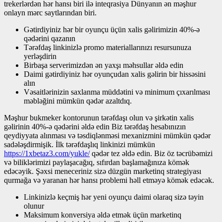
trekerlərdən hər hansı biri ilə inteqrasiya Dünyanın ən məşhur
onlayn mərc saytlarından biri.
Gətirdiyiniz hər bir oyunçu üçün xalis gəlirimizin 40%-ə
qədərini qazanın
Tərəfdaş linkinizlə promo materiallarınızı resursunuza
yerləşdirin
Birbaşa serverimizdən ən yaxşı məhsullar əldə edin
Daimi gətirdiyiniz hər oyunçudan xalis gəlirin bir hissəsini
alın
Vəsaitlərinizin saxlanma müddətini və minimum çıxarılması
məbləğini mümkün qədər azaltdıq.
Məşhur bukmeker kontorunun tərəfdaşı olun və şirkətin xalis
gəlirinin 40%-ə qədərini əldə edin Biz tərəfdaş hesabınızın
qeydiyyata alınması və təsdiqlənməsi mexanizmini mümkün qədər
sadələşdirmişik. İlk tərəfdaşlıq linkinizi mümkün
https://1xbetaz3.com/yukle/
qədər tez əldə edin. Biz öz təcrübəmizi
və biliklərimizi paylaşacağıq, sıfırdan başlamağınıza kömək
edəcəyik. Şəxsi meneceriniz sizə düzgün marketinq strategiyası
qurmağa və yaranan hər hansı problemi həll etməyə kömək edəcək.
Linkinizlə keçmiş hər yeni oyunçu daimi olaraq sizə təyin
olunur
Maksimum konversiya əldə etmək üçün marketinq