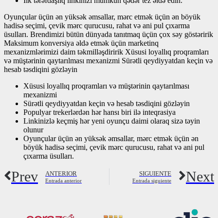
İlk tərəfdaşlıq linkinizi mümkün qədər tez əldə edin.
Oyunçular üçün ən yüksək əmsallar, mərc etmək üçün ən böyük
hadisə seçimi, çevik mərc qurucusu, rahat və ani pul çıxarma
üsulları. Brendimizi bütün dünyada tanıtmaq üçün çox səy göstəririk
Maksimum konversiya əldə etmək üçün marketinq
mexanizmlərimizi daim təkmilləşdiririk Xüsusi loyallıq proqramları
və müştərinin qaytarılması mexanizmi Sürətli qeydiyyatdan keçin və
hesab təsdiqini gözləyin
Xüsusi loyallıq proqramları və müştərinin qaytarılması
mexanizmi
Sürətli qeydiyyatdan keçin və hesab təsdiqini gözləyin
Populyar trekerlərdən hər hansı biri ilə inteqrasiya
Linkinizlə keçmiş hər yeni oyunçu daimi olaraq sizə təyin
olunur
Oyunçular üçün ən yüksək əmsallar, mərc etmək üçün ən
böyük hadisə seçimi, çevik mərc qurucusu, rahat və ani pul
çıxarma üsulları.
Prev
Next
ANTERIOR
SIGUIENTE
Entrada anterior
Entrada siguiente