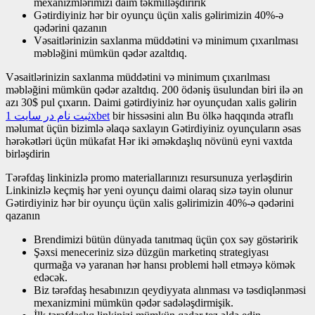
mexanizmlərimizi daim təkmilləşdiririk
Gətirdiyiniz hər bir oyunçu üçün xalis gəlirimizin 40%-ə
qədərini qazanın
Vəsaitlərinizin saxlanma müddətini və minimum çıxarılması
məbləğini mümkün qədər azaltdıq.
Vəsaitlərinizin saxlanma müddətini və minimum çıxarılması
məbləğini mümkün qədər azaltdıq. 200 ödəniş üsulundan biri ilə ən
azı 30$ pul çıxarın. Daimi gətirdiyiniz hər oyunçudan xalis gəlirin
ثبت نام در سایت 1xbet
bir hissəsini alın Bu ölkə haqqında ətraflı
məlumat üçün bizimlə əlaqə saxlayın Gətirdiyiniz oyunçuların əsas
hərəkətləri üçün mükafat Hər iki əməkdaşlıq növünü eyni vaxtda
birləşdirin
Tərəfdaş linkinizlə promo materiallarınızı resursunuza yerləşdirin
Linkinizlə keçmiş hər yeni oyunçu daimi olaraq sizə təyin olunur
Gətirdiyiniz hər bir oyunçu üçün xalis gəlirimizin 40%-ə qədərini
qazanın
Brendimizi bütün dünyada tanıtmaq üçün çox səy göstəririk
Şəxsi meneceriniz sizə düzgün marketinq strategiyası
qurmağa və yaranan hər hansı problemi həll etməyə kömək
edəcək.
Biz tərəfdaş hesabınızın qeydiyyata alınması və təsdiqlənməsi
mexanizmini mümkün qədər sadələşdirmişik.