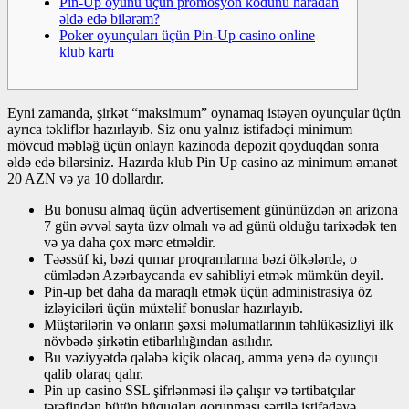
Pin-Up oyunu üçün promosyon kodunu haradan
əldə edə bilərəm?
Poker oyunçuları üçün Pin-Up casino online
klub kartı
Eyni zamanda, şirkət “maksimum” oynamaq istəyən oyunçular üçün
ayrıca təkliflər hazırlayıb. Siz onu yalnız istifadəçi minimum
mövcud məbləğ üçün onlayn kazinoda depozit qoyduqdan sonra
əldə edə bilərsiniz. Hazırda klub Pin Up casino az minimum əmanət
20 AZN və ya 10 dollardır.
Bu bonusu almaq üçün advertisement gününüzdən ən arizona
7 gün əvvəl sayta üzv olmalı və ad günü olduğu tarixədək ten
və ya daha çox mərc etməldir.
Təəssüf ki, bəzi qumar proqramlarına bəzi ölkələrdə, o
cümlədən Azərbaycanda ev sahibliyi etmək mümkün deyil.
Pin-up bet daha da maraqlı etmək üçün administrasiya öz
izləyiciləri üçün müxtəlif bonuslar hazırlayıb.
Müştərilərin və onların şəxsi məlumatlarının təhlükəsizliyi ilk
növbədə şirkətin etibarlılığından asılıdır.
Bu vəziyyətdə qələbə kiçik olacaq, amma yenə də oyunçu
qalib olaraq qalır.
Pin up casino SSL şifrlənməsi ilə çalışır və tərtibatçılar
tərəfindən bütün hüquqları qorunması şərtilə istifadəyə