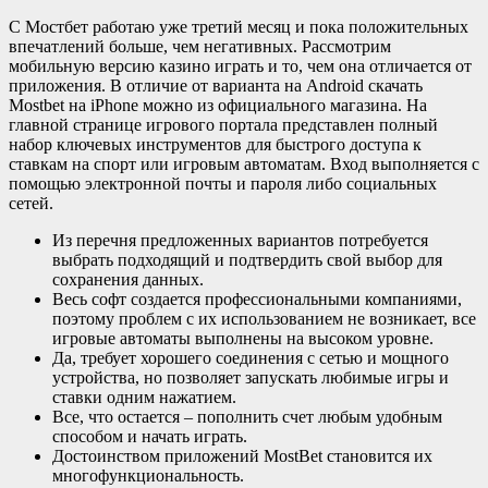
С Мостбет работаю уже третий месяц и пока положительных
впечатлений больше, чем негативных. Рассмотрим
мобильную версию казино играть и то, чем она отличается от
приложения. В отличие от варианта на Android скачать
Mostbet на iPhone можно из официального магазина. На
главной странице игрового портала представлен полный
набор ключевых инструментов для быстрого доступа к
ставкам на спорт или игровым автоматам. Вход выполняется с
помощью электронной почты и пароля либо социальных
сетей.
Из перечня предложенных вариантов потребуется
выбрать подходящий и подтвердить свой выбор для
сохранения данных.
Весь софт создается профессиональными компаниями,
поэтому проблем с их использованием не возникает, все
игровые автоматы выполнены на высоком уровне.
Да, требует хорошего соединения с сетью и мощного
устройства, но позволяет запускать любимые игры и
ставки одним нажатием.
Все, что остается – пополнить счет любым удобным
способом и начать играть.
Достоинством приложений MostBet становится их
многофункциональность.