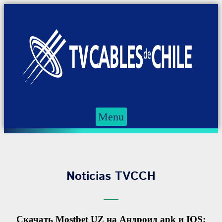
Menu
Noticias TVCCH
Скачать Mostbet UZ на Андроид apk и IOS: