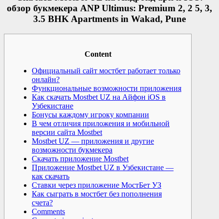
обзор букмекера ANP Ultimus: Premium 2, 2 5, 3,
3.5 BHK Apartments in Wakad, Pune
Content
Официальный сайт мостбет работает только
онлайн?
Функциональные возможности приложения
Как скачать Mostbet UZ на Айфон iOS в
Узбекистане
Бонусы каждому игроку компании
В чем отличия приложения и мобильной
версии сайта Mostbet
Mostbet UZ — приложения и другие
возможности букмекера
Скачать приложение Mostbet
Приложение Mostbet UZ в Узбекистане —
как скачать
Ставки через приложение МостБет УЗ
Как сыграть в мостбет без пополнения
счета?
Comments