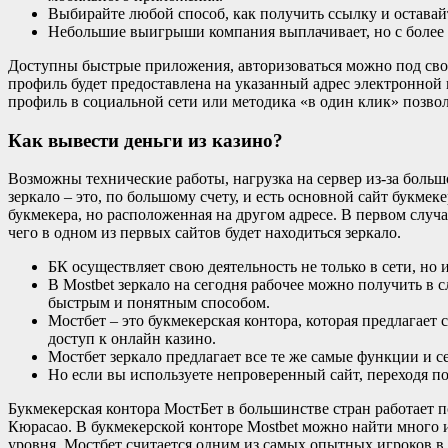
Выбирайте любой способ, как получить ссылку и оставайт
Небольшие выигрыши компания выплачивает, но с более
Доступны быстрые приложения, авторизоваться можно под сво
профиль будет предоставлена на указанный адрес электронной
профиль в социальной сети или методика «в один клик» позволи
Как вывести деньги из казино?
Возможны технические работы, нагрузка на сервер из-за большог
зеркало – это, по большому счету, и есть основной сайт букмек
букмекера, но расположенная на другом адресе. В первом случа
чего в одном из первых сайтов будет находиться зеркало.
БК осуществляет свою деятельность не только в сети, но 
В Mostbet зеркало на сегодня рабочее можно получить в 
быстрым и понятным способом.
Мостбет – это букмекерская контора, которая предлагает
доступ к онлайн казино.
Мостбет зеркало предлагает все те же самые функции и се
Но если вы используете непроверенный сайт, переходя по
Букмекерская контора МостБет в большинстве стран работает 
Кюрасао. В букмекерской конторе Mostbet можно найти много 
уровня. Мостбет считается одним из самых опытных игроков в