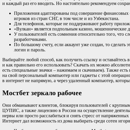
и каждый раз его вводить. Но настоятельно рекомендуем сохран
Приложения адаптированы под совершение финансовых о
игроков из стран СНГ, в том числе и из Узбекистана.
Для телефонов, которые не поддерживают работу приложе
«Вулкан» является подпольным казино, мошеннические де
У пользователей есть сомнения относительно того, что 
разработчиками.
По большому счету, если аккаунт уже создан, то сделать 
логин и пароль.
Выбирайте любой способ, как получить ссылку и оставайтесь в и
и как правильно его использовать? Скачать их можно абсолютн
есть специальные значки – нажимаем и скачиваем). Также ест
на свой персональный компьютер или гаджеты с этой операц
в интернет не напрямую, а через удаленный компьютер, которы
Мостбет зеркало рабочее
Они обманывают клиентов, блокируя пользователей с крупны
ЦУПИС, а также лицензию в России на осуществление деятел
нервы или просто расслабиться и снять стресс от напряженных 
Интернет дал возможность из дома выбирать среди сотен игор