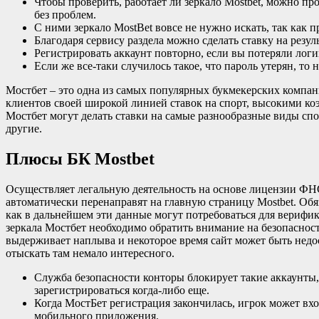
Чтобы проверить, работает ли зеркало Mostbet, можно про
без проблем.
С ними зеркало MostBet вовсе не нужно искать, так как п
Благодаря сервису раздела можно сделать ставку на резу
Регистрировать аккаунт повторно, если вы потеряли логи
Если же все-таки случилось такое, что пароль утерян, то 
Мостбет – это одна из самых популярных букмекерских компан
клиентов своей широкой линией ставок на спорт, высокими к
Мостбет могут делать ставки на самые разнообразные виды спор
другие.
Плюсы БК Mostbet
Осуществляет легальную деятельность на основе лицензии ФНС
автоматически перенаправят на главную страницу Mostbet. Обя
как в дальнейшем эти данные могут потребоваться для верифи
зеркала Мостбет необходимо обратить внимание на безопаснос
выдерживает наплыва и некоторое время сайт может быть недо
отыскать там немало интересного.
Служба безопасности конторы блокирует такие аккаунты,
зарегистрироваться когда-либо еще.
Когда МостБет регистрация закончилась, игрок может вход
мобильного приложения.