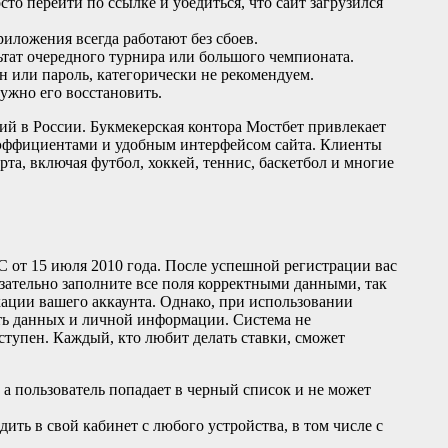
сто перейти по ссылке и убедиться, что сайт загрузился
риложения всегда работают без сбоев.
льтат очередного турнира или большого чемпионата.
н или пароль, категорически не рекомендуем.
нужно его восстановить.
ий в России. Букмекерская контора Мостбет привлекает
оэффициентами и удобным интерфейсом сайта. Клиенты
та, включая футбол, хоккей, теннис, баскетбол и многие
 от 15 июля 2010 года. После успешной регистрации вас
зательно заполните все поля корректными данными, так
кации вашего аккаунта. Однако, при использовании
ть данных и личной информации. Система не
ступен. Каждый, кто любит делать ставки, сможет
 а пользователь попадает в черный список и не может
ить в свой кабинет с любого устройства, в том числе с