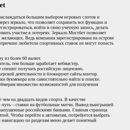
et
и наслаждаться большим выбором игровых слотов и
ерез зеркало, что позволяет сохранить все функции и
гистрироваться, войти в свою учетную запись, делать
имать участие в лотереях. Зеркало Мостбет позволяет
х желающих. Ведь компания зарегистрирована на острове
 причине любители спортивных ставок не могут попасть
у из более 60 валют.
атель, тем больше заработает вебмастер.
не спешит получать российскую лицензию.
керской деятельности и блокируют сайты контор.
ки букмекера или самостоятельно найти в поиске.
геймерам множество возможностей для получения
 чем на двадцать видов спорта. В качестве
 путь – ставки на футбольные матчи. Вывод выигрышей
 выпущенные российскими банками. Главная страница
ий. Чтобы перейти к автоматам, потребуется выбрать
й навигацию по разделам меню делает понятный