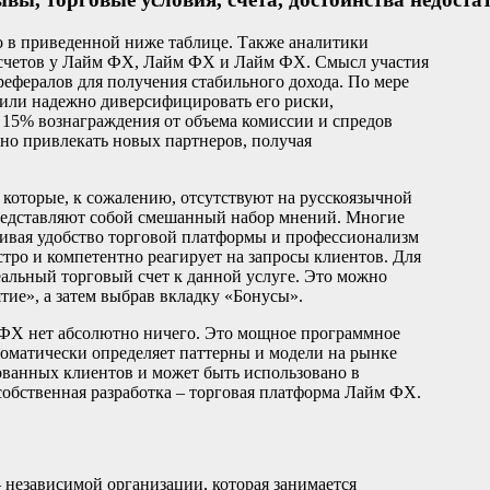
о в приведенной ниже таблице. Также аналитики
 счетов у Лайм ФХ, Лайм ФХ и Лайм ФХ. Смысл участия
рефералов для получения стабильного дохода. По мере
 или надежно диверсифицировать его риски,
т 15% вознаграждения от объема комиссии и спредов
но привлекать новых партнеров, получая
которые, к сожалению, отсутствуют на русскоязычной
представляют собой смешанный набор мнений. Многие
кивая удобство торговой платформы и профессионализм
тро и компетентно реагирует на запросы клиентов. Для
альный торговый счет к данной услуге. Это можно
ятие», а затем выбрав вкладку «Бонусы».
м ФХ нет абсолютно ничего. Это мощное программное
томатически определяет паттерны и модели на рынке
ованных клиентов и может быть использовано в
собственная разработка – торговая платформа Лайм ФХ.
 независимой организации, которая занимается