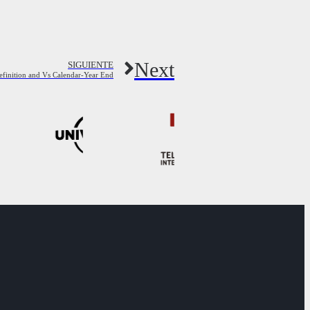
Next
SIGUIENTE
efinition and Vs Calendar-Year End