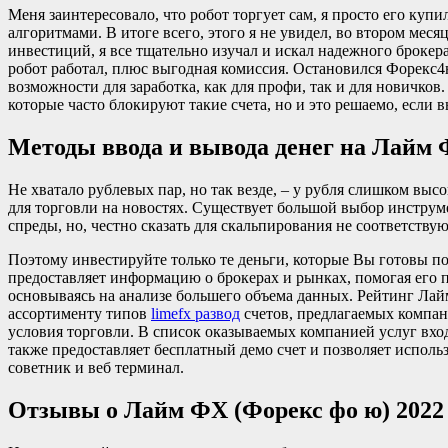
Меня заинтересовало, что робот торгует сам, я просто его куп
алгоритмами. В итоге всего, этого я не увидел, во втором мес
инвестиций, я все тщательно изучал и искал надежного брокер
робот работал, плюс выгодная комиссия. Остановился Форекс4ю
возможности для заработка, как для профи, так и для новичков. Р
которые часто блокируют такие счета, но и это решаемо, если 
Методы ввода и вывода денег на Лайм
Не хватало рублевых пар, но так везде, – у рубля слишком вы
для торговли на новостях. Существует большой выбор инструм
спреды, но, честно сказать для скальпирования не соответств
Поэтому инвестируйте только те деньги, которые Вы готовы п
предоставляет информацию о брокерах и рынках, помогая его
основываясь на анализе большего объема данных. Рейтинг Лай
ассортименту типов
limefx развод
счетов, предлагаемых компан
условия торговли. В список оказываемых компанией услуг вх
также предоставляет бесплатный демо счет и позволяет исполь
советник и веб терминал.
Отзывы о Лайм ФХ (Форекс фо ю) 2022 