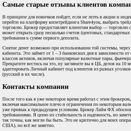
Самые старые отзывы клиентов компа
В принципе для новичков пойдет, если не лезть в акции и инд
перейти на платформу копитрейдинга Share4you, выбрать трей
торговлю. Брокер предоставляет клиентам выбор — торговлю
может открыть сразу несколько счетов (центовых, стандартных 
требования к сумме первого депозита.
Снятие денег возможно при использовании той системы, чере
кабинета. Это займет от 1 – 3 банковских дня в зависимости о
классов активов, включая популярные валютные пары, фьючерс
Прекратите вестись на это, ну загляните вы в ЦБ, делов на 10 
адаптировать Личный кабинет под клиентов из разных уголков 
(русский в их числе).
Контакты компании
После того как я уже некоторое время работал с этим брокером
включая максимальное плечо и ограничения по некоторым валю
уже привык к предыдущим условиям. Брокер Лайм ФХ обоснов
требованиями. Я ценю их стабильность и надежность, но замет
так точны, как могли бы быть. Это не критично для моих опер
США), но всё же заметно.