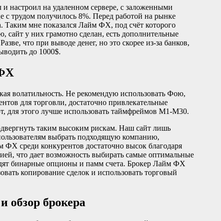
ил и настроил на удаленном сервере, с заложенными
яце с трудом получилось 8%. Перед работой на рынке
а. Таким мне показался Лайм ФХ, под счёт которого
, сайт у них грамотно сделан, есть дополнительные
азве, что при выводе денег, но это скорее из-за банков,
выводить до 1000$.
 ФХ
сокая волатильность. Не рекомендую использовать Фою,
ентов для торговли, достаточно привлекательные
уют, для этого лучше использовать таймфреймов М1-М30.
одвергнуть таким высоким рискам. Наш сайт лишь
 пользователям выбрать подходящую компанию,
м ФХ среди конкурентов достаточно высок благодаря
ией, что дает возможность выбирать самые оптимальные
одят бинарные опционы и памм счета. Брокер Лайм ФХ
зовать копирование сделок и использовать торговый
и обзор брокера