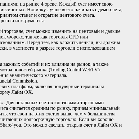
мпаниями на рынке Форекс. Каждый счет имеет свою
миссионных. Новичку лучше всего начинать с демо-счета,
иантом станет и открытие центового счета.
 рынка инструменты.
ой торговле, счет можно изменить на центовый и дальше
нок Форекс, так же как торговля CFD или
искованным. Перед тем, как вложить деньги, вы должны
ски, в частности в разрезе торговли с использованием
я важных событий и их влияния на рынок, а также
смотра новостей рынка (Trading Central WebTV).
ния аналитического материала.
ncial Commission.
овых платформ, включая популярные терминалы
тформу Лайм ФХ.
ус». Для остальных счетов ключевыми торговыми
счета считается средним по рынку, причем минимальный
ть, что своп на этих счетах выше, чем у большинства
дпочитающих долгосрочную торговлю. Если вы хорошо
 Share4you. Это можно сделать, открыв счет в Лайм ФХ и