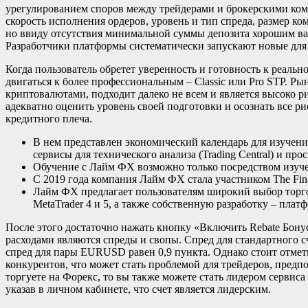
урегулированием споров между трейдерами и брокерскими ко
скорость исполнения ордеров, уровень и тип спреда, размер ко
но ввиду отсутствия минимальной суммы депозита хорошим вар
Разработчики платформы систематически запускают новые для
Когда пользователь обретет уверенность и готовность к реальн
двигаться к более профессиональным – Classic или Pro STP. Ры
криптовалютами, подходит далеко не всем и является высоко р
адекватно оценить уровень своей подготовки и осознать все ри
кредитного плеча.
В нем представлен экономический календарь для изучени
сервисы для технического анализа (Trading Central) и про
Обучение с Лайм ФХ возможно только посредством изуче
С 2019 года компания Лайм ФХ стала участником The Fina
Лайм ФХ предлагает пользователям широкий выбор торг
MetaTrader 4 и 5, а также собственную разработку – пла
После этого достаточно нажать кнопку «Включить Rebate Бон
расходами являются спреды и свопы. Спред для стандартного 
спред для пары EURUSD равен 0,9 пункта. Однако стоит отмети
конкурентов, что может стать проблемой для трейдеров, пре
торгуете на Форекс, то вы также можете стать лидером сервиса
указав в личном кабинете, что счет является лидерским.