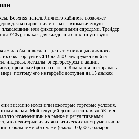
нии
ексы. Верхняя панель Личного кабинета позволяет
деров для копирования и начать автоматическую
 с плавающими или фиксированными спредами. Трейдер
или ECN), так как для каждого из них отсутствуют
з которую были введены деньги с помощью личного
т способа. Торгуйте CFD на 280+ инструментов 6ти
ы, индексы, металлы, энергоресурсы и акции.
минут, проверьте брокера своего. Компания постаралась
мира, поэтому его интерфейс доступен на 15 языках
, они внезапно изменили некоторые торговые условия,
тным парам. Мой текущий депозит составлял 5К, и я
ал это изменениями на рынке и регулятивными
ил, что некоторые из их аналитических инструментов не
аций с большими объемами (около 100,000 долларов