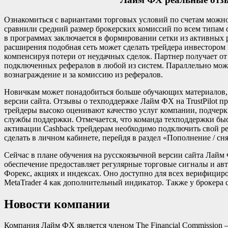
Ознакомиться с вариантами торговых условий по счетам можн
сравнили средний размер брокерских комиссий по всем типам
в программах заключается в формировании сетки из активных 
расширения подобная сеть может сделать трейдера инвестором
компенсируя потери от неудачных сделок. Партнер получает о
подключенных рефералов в любой из систем. Параллельно мож
вознаграждение и за комиссию из рефералов.
Новичкам может понадобиться больше обучающих материалов, 
версии сайта. Отзывы о техподдержке Лайм ФХ на TrustPilot 
трейдеры высоко оценивают качество услуг компании, подчер
службы поддержки. Отмечается, что команда техподдержки быс
активации Cashback трейдерам необходимо подключить свой ре
сделать в личном кабинете, перейдя в раздел «Пополнение / сн
Сейчас в плане обучения на русскоязычной версии сайта Лай
обеспечение предоставляет регулярные торговые сигналы и ав
Форекс, акциях и индексах. Оно доступно для всех верифицир
MetaTrader 4 как дополнительный индикатор. Также у брокера 
Новости компании
Компания Лайм ФХ является членом The Financial Commission –