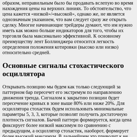
образом, неправильным было бы продавать вслепую во время
нахождения цены на верхних линиях. То обстоятельство, что
цена кажется «низкой»/«высокой», однако же, не является
однозначным указанием, что вам следует сразу же открыть
сделку. Многие начинающие трейдеры думают, что им нужно
иметь как можно больше индикаторов для того, чтобы их
торговля была максимально эффективной. К основному
преимуществу лент Боллинджера относится легкость
определения положения котировки (высоко или низко)
относительно средней.
Основные сигналы стохастического
осциллятора
Открывать позицию мы будем как только следующий за
паттерном бар пересечет его экстремум по направлению
движения тренда. Сигналом к закрытию позиции будет
пересечение кривых в зоне выше 80% или ниже 20%. Для
осциллятора стохастик будем использовать минимальные
параметры 5, 3, 3, которые позволят получить достаточную
плотность сигналов. Бычий паттерн формируется, когда цена
фиксирует более низкий максимум по сравнению с
предыдущим, а осциллятор стохастик, наоборот, формирует
более высокий максимум. В дальнейшем это приводит к не