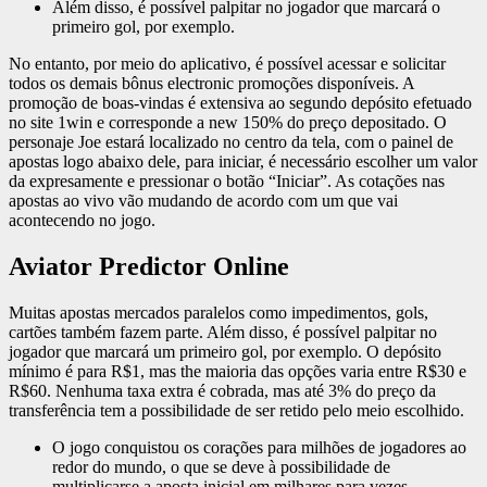
Além disso, é possível palpitar no jogador que marcará o
primeiro gol, por exemplo.
No entanto, por meio do aplicativo, é possível acessar e solicitar
todos os demais bônus electronic promoções disponíveis. A
promoção de boas-vindas é extensiva ao segundo depósito efetuado
no site 1win e corresponde a new 150% do preço depositado. O
personaje Joe estará localizado no centro da tela, com o painel de
apostas logo abaixo dele, para iniciar, é necessário escolher um valor
da expresamente e pressionar o botão “Iniciar”. As cotações nas
apostas ao vivo vão mudando de acordo com um que vai
acontecendo no jogo.
Aviator Predictor Online
Muitas apostas mercados paralelos como impedimentos, gols,
cartões também fazem parte. Além disso, é possível palpitar no
jogador que marcará um primeiro gol, por exemplo. O depósito
mínimo é para R$1, mas the maioria das opções varia entre R$30 e
R$60. Nenhuma taxa extra é cobrada, mas até 3% do preço da
transferência tem a possibilidade de ser retido pelo meio escolhido.
O jogo conquistou os corações para milhões de jogadores ao
redor do mundo, o que se deve à possibilidade de
multiplicarse a aposta inicial em milhares para vezes.