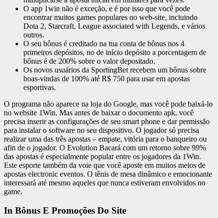
O app 1win não é exceção, e é por isso que você pode
encontrar muitos games populares no web-site, incluindo
Dota 2, Starcraft, League associated with Legends, e vários
outros.
O seu bônus é creditado na tua conta de bônus nos 4
primeiros depósitos, no de início depósito a porcentagem de
bônus é de 200% sobre o valor depositado.
Os novos usuários da SportingBet recebem um bônus sobre
boas-vindas de 100% até R$ 750 para usar em apostas
esportivas.
O programa não aparece na loja do Google, mas você pode baixá-lo
no website 1Win. Mas antes de baixar o documento apk, você
precisa inserir as configurações de seu smart phone e dar permissão
para instalar o software no seu dispositivo. O jogador só precisa
realizar uma das três apostas – empate, vitória para o banqueiro ou
afin de o jogador. O Evolution Bacará com um retorno sobre 99%
das apostas é especialmente popular entre os jogadores da 1Win.
Este esporte também da voie que você aposte em muitos meios de
apostas electronic eventos. O tênis de mesa dinâmico e emocionante
interessará até mesmo aqueles que nunca estiveram envolvidos no
game.
In Bônus E Promoções Do Site