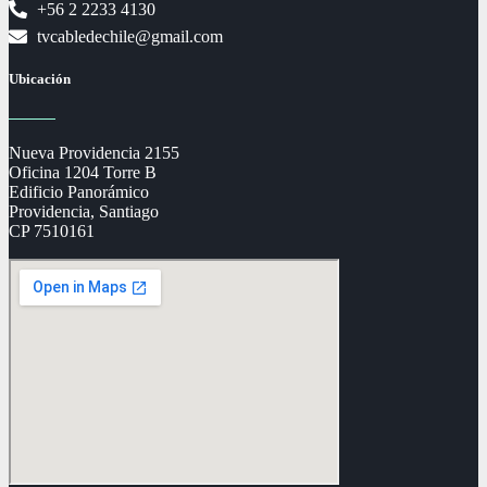
+56 2 2233 4130
tvcabledechile@gmail.com
Ubicación
Nueva Providencia 2155
Oficina 1204 Torre B
Edificio Panorámico
Providencia, Santiago
CP 7510161