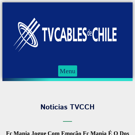
Menu
Noticias TVCCH
Fc Mania Jogue Com Emoção Fc Mania É O Dos