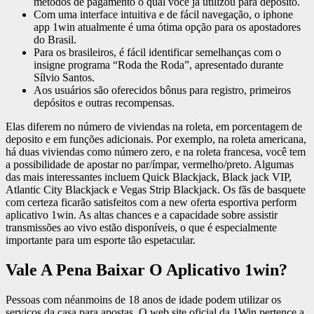
métodos de pagamento o qual você já utilizou para depósito.
Com uma interface intuitiva e de fácil navegação, o iphone
app 1win atualmente é uma ótima opção para os apostadores
do Brasil.
Para os brasileiros, é fácil identificar semelhanças com o
insigne programa “Roda the Roda”, apresentado durante
Sílvio Santos.
Aos usuários são oferecidos bônus para registro, primeiros
depósitos e outras recompensas.
Elas diferem no número de viviendas na roleta, em porcentagem de
deposito e em funções adicionais. Por exemplo, na roleta americana,
há duas viviendas como número zero, e na roleta francesa, você tem
a possibilidade de apostar no par/ímpar, vermelho/preto. Algumas
das mais interessantes incluem Quick Blackjack, Black jack VIP,
Atlantic City Blackjack e Vegas Strip Blackjack. Os fãs de basquete
com certeza ficarão satisfeitos com a new oferta esportiva perform
aplicativo 1win. As altas chances e a capacidade sobre assistir
transmissões ao vivo estão disponíveis, o que é especialmente
importante para um esporte tão espetacular.
Vale A Pena Baixar O Aplicativo 1win?
Pessoas com néanmoins de 18 anos de idade podem utilizar os
serviços da casa para apostas. O web site oficial da 1Win pertence a