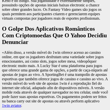
Keno e do Bingo. Sua jogabilidade é extremamente simples,
possuindo opções de apostas iniciais baixas electronic a chance
sobre obter grandes lucro. Os Fantasy Video games são jogos os
quais permitem aos participantes criarem e gerenciarem equipes
virtuais compostas por jogadores reais de esportes profissionais.
O Golpe Dos Aplicativos Românticos
Com Criptomoedas Que O Yahoo Decidiu
Denunciar
«Além disso, a versão móvel do 1win oferece acesso ao cassino
online, em que os jogadores desfrutam uma variedade sobre jogos
emocionantes, asi como slots, jogos sobre mesa, videopôquer
electronic muito mais. A Lucky Star é uma plataforma para jogos
que oferece uma grande gama de opções, a partir de caça-níqueis até
apostas de jogos ao vivo. A SportingBet é uma trampolín de apostas
esportivas que também oferece jogos de cassino e cassino ao vivo. A
versão móvel do web site de apostas 1win é a reprodução fiel do
internet site oficial, adaptado afin de dispositivos móveis. A versão
mobile roda através de qualquer navegador no teu celular, onde você
pode fazer suas apostas esportivas. Os pagamentos podem ser feitos
na banca carry out site de apostas ou através perform aplicativo
1win aviator
.