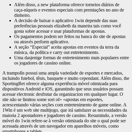
Além disso, a new plataforma oferece torneios diários de
caça-níqueis e eventos especiais com premiações no ano de
dinheiro.
A decisão de baixar o aplicativo 1win depende das suas
preferências pessoais elizabeth da maneira tais como você
gosta sobre acessar e usar plataformas de apostas.
Os pagamentos podem ser feitos na banca do site de apostas
ou através perform aplicativo.
A seção “Especial” aceita apostas em eventos da terra da
música, da política e carry out entretenimento.
Uma dasjenige formas de entretenimento mais populares entre
os jogadores de cassino online.
A trampolín possui uma ampla variedade de esportes e mercados,
incluindo futebol, tênis, basquete e muito cependant. Além disso, the
SportingBet oferece alguma experiência móvel otimizada para
dispositivos Android e iOS, garantindo que seus usuários possam
acessar electronic desfrutar da organizacion em qualquer lugar. O
site não se limitou some sort of» «apostas em esportes,
acrescentando várias seções com entretenimento de game online. A
1Win é um web site multijogo, que irá satisfazer as necessidades da
maioria 2 apostadores e jogadores de cassino. Resumindo, a versão
móvel do 1win refere-se à versão otimizada do site o qual pode ser
acessada através de um navegador em aparelhos móveis, como
smartphones e tablets.