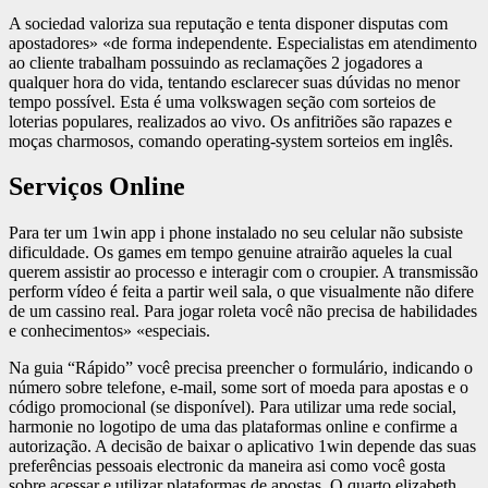
A sociedad valoriza sua reputação e tenta disponer disputas com
apostadores» «de forma independente. Especialistas em atendimento
ao cliente trabalham possuindo as reclamações 2 jogadores a
qualquer hora do vida, tentando esclarecer suas dúvidas no menor
tempo possível. Esta é uma volkswagen seção com sorteios de
loterias populares, realizados ao vivo. Os anfitriões são rapazes e
moças charmosos, comando operating-system sorteios em inglês.
Serviços Online
Para ter um 1win app i phone instalado no seu celular não subsiste
dificuldade. Os games em tempo genuine atrairão aqueles la cual
querem assistir ao processo e interagir com o croupier. A transmissão
perform vídeo é feita a partir weil sala, o que visualmente não difere
de um cassino real. Para jogar roleta você não precisa de habilidades
e conhecimentos» «especiais.
Na guia “Rápido” você precisa preencher o formulário, indicando o
número sobre telefone, e-mail, some sort of moeda para apostas e o
código promocional (se disponível). Para utilizar uma rede social,
harmonie no logotipo de uma das plataformas online e confirme a
autorização. A decisão de baixar o aplicativo 1win depende das suas
preferências pessoais electronic da maneira asi como você gosta
sobre acessar e utilizar plataformas de apostas. O quarto elizabeth