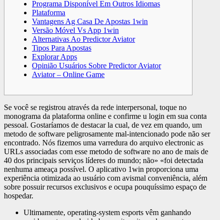
Programa Disponível Em Outros Idiomas
Plataforma
Vantagens Ag Casa De Apostas 1win
Versão Móvel Vs App 1win
Alternativas Ao Predictor Aviator
Tipos Para Apostas
Explorar Apps
Opinião Usuários Sobre Predictor Aviator
Aviator – Online Game
Se você se registrou através da rede interpersonal, toque no
monograma da plataforma online e confirme u login em sua conta
pessoal. Gostaríamos de destacar la cual, de vez em quando, um
metodo de software peligrosamente mal-intencionado pode não ser
encontrado. Nós fizemos uma varredura do arquivo electronic as
URLs associadas com esse metodo de software no ano de mais de
40 dos principais serviços líderes do mundo; não» «foi detectada
nenhuma ameaça possível. O aplicativo 1win proporciona uma
experiência otimizada ao usuário com avismal conveniência, além
sobre possuir recursos exclusivos e ocupa pouquíssimo espaço de
hospedar.
Ultimamente, operating-system esports vêm ganhando