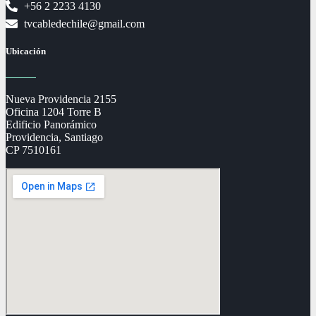
+56 2 2233 4130
tvcabledechile@gmail.com
Ubicación
Nueva Providencia 2155
Oficina 1204 Torre B
Edificio Panorámico
Providencia, Santiago
CP 7510161