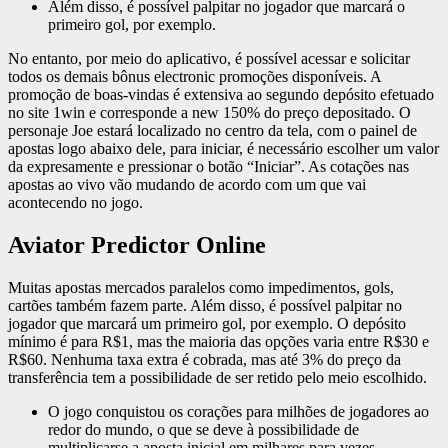
Além disso, é possível palpitar no jogador que marcará o
primeiro gol, por exemplo.
No entanto, por meio do aplicativo, é possível acessar e solicitar
todos os demais bônus electronic promoções disponíveis. A
promoção de boas-vindas é extensiva ao segundo depósito efetuado
no site 1win e corresponde a new 150% do preço depositado. O
personaje Joe estará localizado no centro da tela, com o painel de
apostas logo abaixo dele, para iniciar, é necessário escolher um valor
da expresamente e pressionar o botão “Iniciar”. As cotações nas
apostas ao vivo vão mudando de acordo com um que vai
acontecendo no jogo.
Aviator Predictor Online
Muitas apostas mercados paralelos como impedimentos, gols,
cartões também fazem parte. Além disso, é possível palpitar no
jogador que marcará um primeiro gol, por exemplo. O depósito
mínimo é para R$1, mas the maioria das opções varia entre R$30 e
R$60. Nenhuma taxa extra é cobrada, mas até 3% do preço da
transferência tem a possibilidade de ser retido pelo meio escolhido.
O jogo conquistou os corações para milhões de jogadores ao
redor do mundo, o que se deve à possibilidade de
multiplicarse a aposta inicial em milhares para vezes.