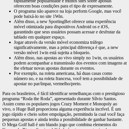
rapidamente popularidade e muitos sites sobre apostas
oferecem boas condições para el tipo de expresamente.
O programa não aparece na loja perform Google, mas você
pode baixá-lo no site 1Win.
Além disso, a new SportingBet oferece uma experiência
móvel otimizada para dispositivos Android os e iOS,
garantindo que seus usuários possam acessar e desfrutar da
tablado em qualquer espaço.
Jogar através da versão móvel economiza tráfego
significativamente, mas a principal diferença é que, a new
versão móvel 1win está sujeita a bloqueio.
Além disso, nas apostas ao vivo simply no 1win, os usuários
podem acompanhar a transmissão dos eventos com imagens at
the efetuar novas apostas durante os eventos.
Por exemplo, na roleta americana, há duas casas como
número no, e na roleta francesa, você tem a possibilidade de
apostar no par/ímpar, vermelho/preto.
Para os brasileiros, é fácil identificar semelhanças com o prestigioso
programa “Roda the Roda”, apresentado durante Sílvio Santos.
Assim como os populares jogos Crazy Moment e Monopoly ao
vivo, o Huge Ball proporciona alguma experiência incrível. É um
jogo rápido e cheio sobre empolgação, permitindo la cual você faça
pequenas apostas e ainda tenha a possibilidade de ganhar bastante.
O Mega Golf ball é um blando jogo que combina elementos do