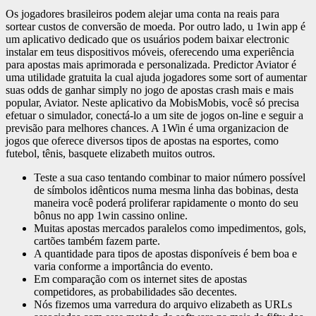
Os jogadores brasileiros podem alejar uma conta na reais para
sortear custos de conversão de moeda. Por outro lado, u 1win app é
um aplicativo dedicado que os usuários podem baixar electronic
instalar em teus dispositivos móveis, oferecendo uma experiência
para apostas mais aprimorada e personalizada. Predictor Aviator é
uma utilidade gratuita la cual ajuda jogadores some sort of aumentar
suas odds de ganhar simply no jogo de apostas crash mais e mais
popular, Aviator. Neste aplicativo da MobisMobis, você só precisa
efetuar o simulador, conectá-lo a um site de jogos on-line e seguir a
previsão para melhores chances. A 1Win é uma organizacion de
jogos que oferece diversos tipos de apostas na esportes, como
futebol, tênis, basquete elizabeth muitos outros.
Teste a sua caso tentando combinar to maior número possível
de símbolos idênticos numa mesma linha das bobinas, desta
maneira você poderá proliferar rapidamente o monto do seu
bônus no app 1win cassino online.
Muitas apostas mercados paralelos como impedimentos, gols,
cartões também fazem parte.
A quantidade para tipos de apostas disponíveis é bem boa e
varia conforme a importância do evento.
Em comparação com os internet sites de apostas
competidores, as probabilidades são decentes.
Nós fizemos uma varredura do arquivo elizabeth as URLs