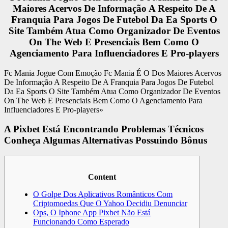
Maiores Acervos De Informação A Respeito De A
Franquia Para Jogos De Futebol Da Ea Sports O
Site Também Atua Como Organizador De Eventos
On The Web E Presenciais Bem Como O
Agenciamento Para Influenciadores E Pro-players
Fc Mania Jogue Com Emoção Fc Mania É O Dos Maiores Acervos
De Informação A Respeito De A Franquia Para Jogos De Futebol
Da Ea Sports O Site Também Atua Como Organizador De Eventos
On The Web E Presenciais Bem Como O Agenciamento Para
Influenciadores E Pro-players»
A Pixbet Está Encontrando Problemas Técnicos
Conheça Algumas Alternativas Possuindo Bônus
Content
O Golpe Dos Aplicativos Românticos Com
Criptomoedas Que O Yahoo Decidiu Denunciar
Ops, O Iphone App Pixbet Não Está
Funcionando Como Esperado