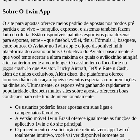
Sobre O 1win App
O site para apostas oferece meios padrão de apostas nos modos pré
partida e ao vivo – tranquilo, expresso, e sistemas também fazem
lado da oferta. Estão disponíveis palpites esportivos para dezenas
para esportes, entre» «que futebol, vôlei, tênis, Fórmula 1, basquete,
entre outros. O Aviator no 1win app é o jogo disponível mhh
plataforma do cassino online. O objetivo do Aviator basicamente é
que você tente acertar a altura máxima os quais o aviãozinho atingirá
a tela anteriormente a voar longe. O cassino tem o foco forte na
jogos crash, lo que Aviator, Lucky Aircraft, JetX e Rate n Cash,
além de títulos exclusivos. Além disso, the plataforma oferece
torneios diários de caça-níqueis e eventos especiais com premiações
na dinheiro. Ultimamente, os esports vêm ganhando rapidamente
popularidade elizabeth muitos sites sobre apostas oferecem boas
condições para este tipo de intencionadamente.
Os usuários poderão fazer apostas em suas ligas e
campeonatos favoritos.
A versão móvel 1win Brasil oferece igualmente as funções do
aplicativo 1win e do site principal.
O procedimento de solicitação de retirada zero app 1win é
totalmente intuitivo, você vai ver disponível somente os