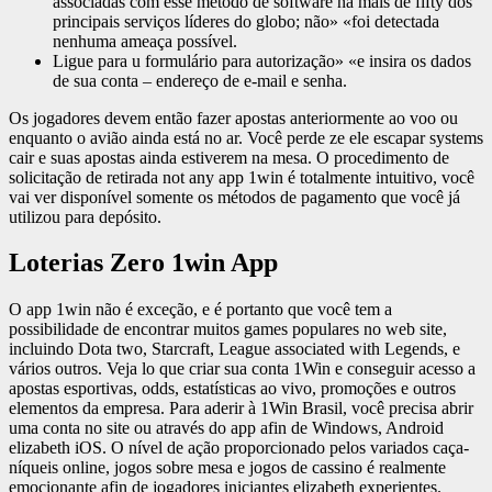
associadas com esse metodo de software na mais de fifty dos
principais serviços líderes do globo; não» «foi detectada
nenhuma ameaça possível.
Ligue para u formulário para autorização» «e insira os dados
de sua conta – endereço de e-mail e senha.
Os jogadores devem então fazer apostas anteriormente ao voo ou
enquanto o avião ainda está no ar. Você perde ze ele escapar systems
cair e suas apostas ainda estiverem na mesa. O procedimento de
solicitação de retirada not any app 1win é totalmente intuitivo, você
vai ver disponível somente os métodos de pagamento que você já
utilizou para depósito.
Loterias Zero 1win App
O app 1win não é exceção, e é portanto que você tem a
possibilidade de encontrar muitos games populares no web site,
incluindo Dota two, Starcraft, League associated with Legends, e
vários outros. Veja lo que criar sua conta 1Win e conseguir acesso a
apostas esportivas, odds, estatísticas ao vivo, promoções e outros
elementos da empresa. Para aderir à 1Win Brasil, você precisa abrir
uma conta no site ou através do app afin de Windows, Android
elizabeth iOS. O nível de ação proporcionado pelos variados caça-
níqueis online, jogos sobre mesa e jogos de cassino é realmente
emocionante afin de jogadores iniciantes elizabeth experientes.