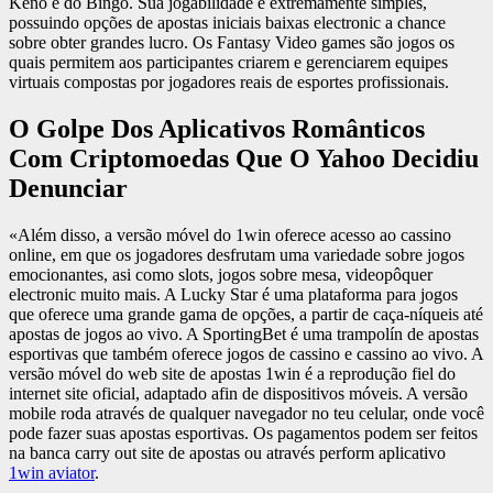
Keno e do Bingo. Sua jogabilidade é extremamente simples,
possuindo opções de apostas iniciais baixas electronic a chance
sobre obter grandes lucro. Os Fantasy Video games são jogos os
quais permitem aos participantes criarem e gerenciarem equipes
virtuais compostas por jogadores reais de esportes profissionais.
O Golpe Dos Aplicativos Românticos
Com Criptomoedas Que O Yahoo Decidiu
Denunciar
«Além disso, a versão móvel do 1win oferece acesso ao cassino
online, em que os jogadores desfrutam uma variedade sobre jogos
emocionantes, asi como slots, jogos sobre mesa, videopôquer
electronic muito mais. A Lucky Star é uma plataforma para jogos
que oferece uma grande gama de opções, a partir de caça-níqueis até
apostas de jogos ao vivo. A SportingBet é uma trampolín de apostas
esportivas que também oferece jogos de cassino e cassino ao vivo. A
versão móvel do web site de apostas 1win é a reprodução fiel do
internet site oficial, adaptado afin de dispositivos móveis. A versão
mobile roda através de qualquer navegador no teu celular, onde você
pode fazer suas apostas esportivas. Os pagamentos podem ser feitos
na banca carry out site de apostas ou através perform aplicativo
1win aviator
.