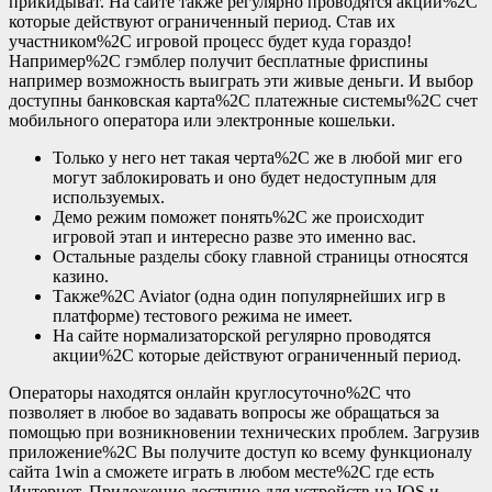
прикидыват. На сайте также регулярно проводятся акции%2C
которые действуют ограниченный период. Став их
участником%2C игровой процесс будет куда гораздо!
Например%2C гэмблер получит бесплатные фриспины
например возможность выиграть эти живые деньги. И выбор
доступны банковская карта%2C платежные системы%2C счет
мобильного оператора или электронные кошельки.
Только у него нет такая черта%2C же в любой миг его
могут заблокировать и оно будет недоступным для
используемых.
Демо режим поможет понять%2C же происходит
игровой этап и интересно разве это именно вас.
Остальные разделы сбоку главной страницы относятся
казино.
Также%2C Aviator (одна один популярнейших игр в
платформе) тестового режима не имеет.
На сайте нормализаторской регулярно проводятся
акции%2C которые действуют ограниченный период.
Операторы находятся онлайн круглосуточно%2C что
позволяет в любое во задавать вопросы же обращаться за
помощью при возникновении технических проблем. Загрузив
приложение%2C Вы получите доступ ко всему функционалу
сайта 1win а сможете играть в любом месте%2C где есть
Интернет. Приложение доступно для устройств на IOS и