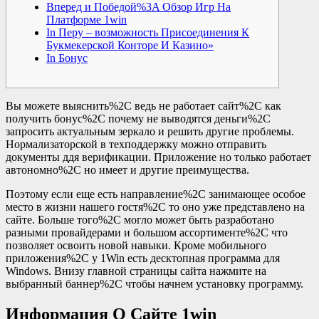
Вперед и Победой%3A Обзор Игр На
Платформе 1win
In Перу – возможность Присоединения К
Букмекерской Конторе И Казино»
In Бонус
Вы можете выяснить%2C ведь не работает сайт%2C как
получить бонус%2C почему не выводятся деньги%2C
запросить актуальным зеркало и решить другие проблемы.
Нормализаторской в техподдержку можно отправить
документы ддя верификации. Приложение но только работает
автономно%2C но имеет и другие преимущества.
Поэтому если еще есть направление%2C занимающее особое
место в жизни нашего гостя%2C то оно уже представлено на
сайте. Больше того%2C могло может быть разработано
разными провайдерами и большом ассортименте%2C что
позволяет освоить новой навыки. Кроме мобильного
приложения%2C у 1Win есть десктопная программа для
Windows. Внизу главной страницы сайта нажмите на
выбранный баннер%2C чтобы начнем установку программу.
Информация О Сайте 1win