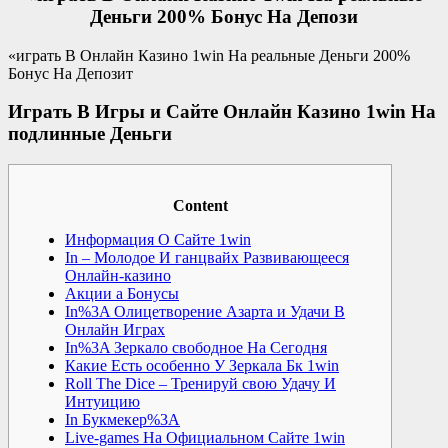
Деньги 200% Бонус На Депози
«играть В Онлайн Казино 1win На реальные Деньги 200%
Бонус На Депозит
Играть В Игры и Сайте Онлайн Казино 1win На
подлинные Деньги
Content
Информация О Сайте 1win
In – Молодое И ганцвайх Развивающееся
Онлайн-казино
Акции а Бонусы
In%3A Олицетворение Азарта и Удачи В
Онлайн Играх
In%3A Зеркало свободное На Сегодня
Какие Есть особенно У Зеркала Бк 1win
Roll The Dice – Тренируй свою Удачу И
Интуицию
In Букмекер%3A
Live-games На Официальном Сайте 1win