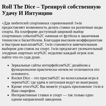
Roll The Dice – Тренируй собственную
Удачу И Интуицию
«Ддя любителей спортивных соревнований 1win
предоставляет возможность делать ставки на различные виды
спорта. На платформе доступный широкий выбор
спортивных событий%2C начиная от футбола и заканчивая
теннисом и баскетболом. Благодаря высоким коэффициентам
и быстрым выплатам%2C 1win становится замечательным
выбором для ставок на спорт. 1win предлагает увлекательный
элодриан азартных игр%2C недалеко каждый игрок или
найти что-то судя душе.
Зеркальные сайты интерфейсом%2C дизайном а
функционалом практически ничем не отличаются ото
основного.
Rocket Dice – это простая%2C но колоссальная игра в
черепа%2C где удача и интуиция ведут ко выигрышу.
Кроме этого%2C Вы можете угадать приложение 1win в
Ваш смартфон.
Интерактивные ставки в спорт ― так только одно
одним направлений заведения.