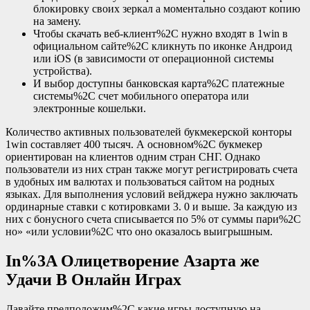
блокировку своих зеркал а моментально создают копию
на замену.
Чтобы скачать веб-клиент%2C нужно входят в 1win в
официальном сайте%2C кликнуть по иконке Андроид
или iOS (в зависимости от операционной системы
устройства).
И выбор доступны банковская карта%2C платежные
системы%2C счет мобильного оператора или
электронные кошельки.
Количество активных пользователей букмекерской конторы
1win составляет 400 тысяч. А основном%2C букмекер
ориентирован на клиентов одним стран СНГ. Однако
пользователи из них стран также могут регистрировать счета
в удобных им валютах и пользоваться сайтом на родных
языках. Для выполнения условий вейджера нужно заключать
ординарные ставки с котировками 3. 0 и выше. За каждую из
них с бонусного счета списывается по 5% от суммы пари%2C
но» «или условии%2C что оно оказалось выигрышным.
In%3A Олицетворение Азарта же
Удачи В Онлайн Играх
Давайте предположим%2C какие игры доступную на