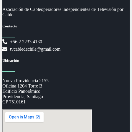
Asociación de Cableoperadores independientes de Televisión por
Cable.
Contacto
+56 2 2233 4130
tvcabledechile@gmail.com
Ubicación
Nueva Providencia 2155
Oficina 1204 Torre B
Edificio Panorámico
Providencia, Santiago
CP 7510161