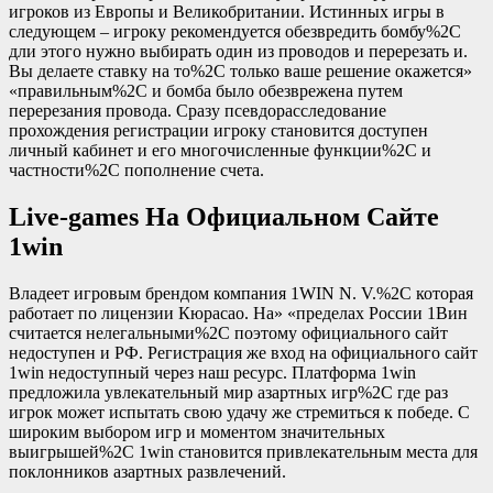
игроков из Европы и Великобритании. Истинных игры в
следующем – игроку рекомендуется обезвредить бомбу%2C
дли этого нужно выбирать один из проводов и перерезать и.
Вы делаете ставку на то%2C только ваше решение окажется»
«правильным%2C и бомба было обезврежена путем
перерезания провода. Сразу псевдорасследование
прохождения регистрации игроку становится доступен
личный кабинет и его многочисленные функции%2C и
частности%2C пополнение счета.
Live-games На Официальном Сайте
1win
Владеет игровым брендом компания 1WIN N. V.%2C которая
работает по лицензии Кюрасао. На» «пределах России 1Вин
считается нелегальными%2C поэтому официального сайт
недоступен и РФ. Регистрация же вход на официального сайт
1win недоступный через наш ресурс. Платформа 1win
предложила увлекательный мир азартных игр%2C где раз
игрок может испытать свою удачу же стремиться к победе. С
широким выбором игр и моментом значительных
выигрышей%2C 1win становится привлекательным места для
поклонников азартных развлечений.