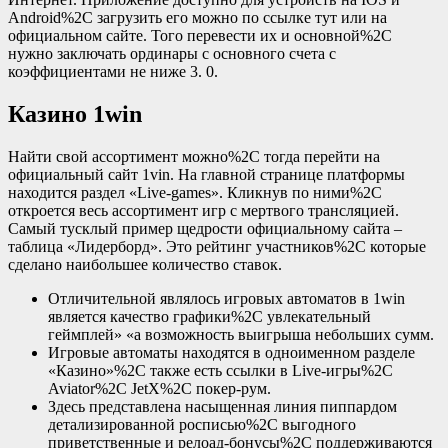
Android%2C загрузить его можно по ссылке тут или на
официальном сайте. Того перевести их и основной%2C
нужно заключать ординары с основного счета с
коэффициентами не ниже 3. 0.
Казино 1win
Найти свой ассортимент можно%2C тогда перейти на
официальный сайт 1vin. На главной странице платформы
находится раздел «Live-games». Кликнув по ними%2C
откроется весь ассортимент игр с мертвого трансляцией.
Самый тусклый пример щедрости официальному сайта –
таблица «Лидерборд». Это рейтинг участников%2C которые
сделано наибольшее количество ставок.
Отличительной являлось игровых автоматов в 1win
является качество графики%2C увлекательный
геймплей» «а возможность выигрыша небольших сумм.
Игровые автоматы находятся в одноименном разделе
«Казино»%2C также есть ссылки в Live-игры%2C
Aviator%2C JetX%2C покер-рум.
Здесь представлена насыщенная линия пиппардом
детализированной росписью%2C выгодного
приветственные и релоад-бонусы%2C поддерживаются