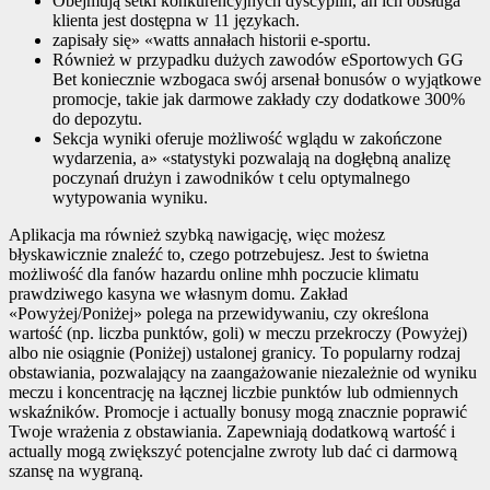
Obejmują setki konkurencyjnych dyscyplin, an ich obsługa
klienta jest dostępna w 11 językach.
zapisały się» «watts annałach historii e-sportu.
Również w przypadku dużych zawodów eSportowych GG
Bet koniecznie wzbogaca swój arsenał bonusów o wyjątkowe
promocje, takie jak darmowe zakłady czy dodatkowe 300%
do depozytu.
Sekcja wyniki oferuje możliwość wglądu w zakończone
wydarzenia, a» «statystyki pozwalają na dogłębną analizę
poczynań drużyn i zawodników t celu optymalnego
wytypowania wyniku.
Aplikacja ma również szybką nawigację, więc możesz
błyskawicznie znaleźć to, czego potrzebujesz. Jest to świetna
możliwość dla fanów hazardu online mhh poczucie klimatu
prawdziwego kasyna we własnym domu. Zakład
«Powyżej/Poniżej» polega na przewidywaniu, czy określona
wartość (np. liczba punktów, goli) w meczu przekroczy (Powyżej)
albo nie osiągnie (Poniżej) ustalonej granicy. To popularny rodzaj
obstawiania, pozwalający na zaangażowanie niezależnie od wyniku
meczu i koncentrację na łącznej liczbie punktów lub odmiennych
wskaźników. Promocje i actually bonusy mogą znacznie poprawić
Twoje wrażenia z obstawiania. Zapewniają dodatkową wartość i
actually mogą zwiększyć potencjalne zwroty lub dać ci darmową
szansę na wygraną.