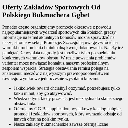
Oferty Zakładów Sportowych Od
Polskiego Bukmachera Ggbet
Ponadto często organizujemy promocje okresowe z powodu
najpopularniejszych wydarzeń sportowych dla Polskich graczy.
Informacje na temat aktualnych bonusów można sprawdzić na
naszej stronie w sekcji Promocje. Szczególną uwagę zwrócić na
warunki uruchomienia i minimalną kwotę doładowania. Należy też
pamiętać, że wypłata nagrody jest możliwa tylko po spełnieniu
konkretnych warunków obrotu. W razie powstania problemów
varianter może nawiązać kontakt z naszym profesjonalnym
zespołem wsparcia. Strategia obstawiania remisu polega na
znalezieniu meczów z najwyższym prawdopodobieństwem
równego wyniku we jednocześnie wysokimi kursami.
Jakikolwiek reward chciałbyś otrzymać, potrzebujesz tylko
kilku minut, aby go aktywować.
Wiedza o tym, kiedy przestać, jest niezbędna do skutecznego
obstawiania.
Oferujemy GG Bet application, wyjątkowy katalog habgier,
promocji i zakładów sportowych, który wyraźnie odstaje od
innych ofert na polskim rynku.
Nasze zakłady bukmacherskie zawsze oferują liczne