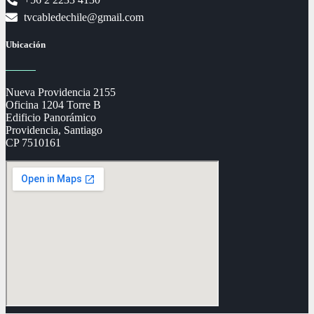
tvcabledechile@gmail.com
Ubicación
Nueva Providencia 2155
Oficina 1204 Torre B
Edificio Panorámico
Providencia, Santiago
CP 7510161