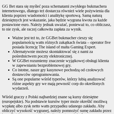
GG Bet stara się myśleć poza schematami zwykłego bukmachera
internetowego, dlatego też dostarcza również wiele pożywienia dla
klienta poprzez wiadomości i analitykę sportową. Samą naturą
dziesiętnych jest wskazanie, jaka będzie wygrana kwota za każde
postawione euro. Należy jednak uważać, ponieważ to, co obliczasz,
to nie zysk, ale raczej całkowita zapłata za wynik.
Ważne jest też to, że GGBet bukmacher cieszy się
popularnością watts różnych zakątkach świata – operator five
posiada licencję The island of malta Gaming Expert.
Alternatywnie możesz skontaktować się z nami za
pośrednictwem poczty elektronicznej.
W GGBet rozumiemy znaczenie wyjątkowej obsługi klienta
w zapewnianiu bezproblemowej gry.
Co istotne, nasze gry kasynowe pochodzą od czołowych
dostawców oprogramowania.
Są one popularne wśród typerów, którzy lubią analizować
różne aspekty gry we mają pewność corp do określonych
wydarzeń.
Wśród graczy z Polski najbardziej znane są kursy dziesiętne
(europejskie). Na podstawie kursów typer może określić możliwą
wypłatę albo zysk netto watts przypadku udanego zakładu. Aby
obliczyć wysokość wygranej, należy pomnożyć sumę zakładu przez