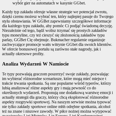
wybór gier na automatach w kasynie GGbet.
Każdy typ zakładu oferuje własne strategie we potencjał zwrotu,
dzięki czemu możesz wybrać ten, który najlepiej pasuje do Twojego
stylu obstawiania. W GGBet zapewniamy szczegółowe informacje
dla każdego typu zakładu, aby pomóc Ci podjąć świadomą decyzję.
Niezależnie od tego, bądź wolisz trzymać się prostych zakładów
typu moneyline, czy też cieszyć się złożonością zakładów typu
parlay, GGBet Cię obejmuje. Bukmacher regularnie organizuje
zachwycające promocje watts witrynie GGbet dla swoich klientów.
W ofercie bonusowej portalu są zarówno stałe nagrody, jak i
actually okresowe profity.
Analiza Wydarzeń W Namiocie
Te typy pozwalają graczom poszerzyć swoje zakłady, pozwalając
im wybierać różnorodne scenariusze, które mogą mieć miejsce t
trakcie trwania spotkania. Są one popularne wśród typerów, którzy
lubią analizować różne aspekty gry i mają pewność co do
określonych wydarzeń. Proponują one dodatkową warstwę emocji i
actually strategii dla graczy, którzy chcą eksplorować różnorodne
aspekty rozgrywki sportowej. Na naszym serwisie można typować
nie tylko zakłady sportowe online mhh odrębne spotkania, alcohol
też na znane i niszowe zawody. W piłce nożnej można wytypować
zwycięzców Ligi Mistrzów, Lig Europy, Ligi Konferencyjnej,