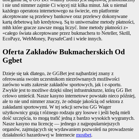
i nie und nimmer zajmie Ci więcej niż kilka minut. Jak u niemal
każdego operatora internetowego na świecie, em platformie
akceptowane są przelewy bankowe oraz przelewy dokonywane
kartą debetową lub kredytową. Są to uniwersalne metody płatności,
mhh które gracze zawsze mogą liczyć. Inne metody płatności z»
«całego świata akceptowane przez bukmachera to Neteller, Skrill,
EcoPayz, WebMoney, PaysafeCard i wiele innych.
Oferta Zakładów Bukmacherskich Od
Ggbet
Dzieje się tak dlatego, że GGBet jest najbardziej znany z
oferowania swoim uczestnikom niezrównanych możliwości
zarówno watts zakresie zakładów sportowych, jak i e-sportu.
Zwykle jest to możliwe dzięki silnej infrastrukturze, którą GG Bet
celowo umieścił. Nasze kasyno internetowe powstało nieco później,
ale to nie und nimmer znaczy, że odstaje jakością od sektora z
zakładami sportowymi. W tej sekcji serwisu GG Wager
użytkownicy grają t różnego rodzaju gry losowe i jeśli będą mieli
dość szczęścia, to mogą trafić jedną z bardzo wysokich wygranych.
Nasze kasyno ma licencję — jednego z najpopularniejszych
organów, zajmujących się wydawaniem pozwoleń na prowadzenie
działalności hazardowej w Internecie
mostbet
.