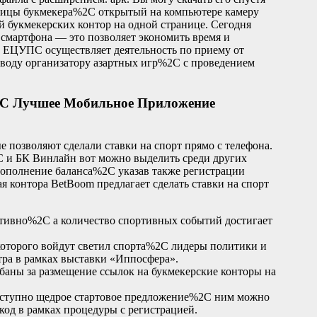
аницы букмекера%2C открытый на компьютере камеру
 букмекерских контор на одной странице. Сегодня
 смартфона — это позволяет экономить время и
. ЕЦУПС осуществляет деятельность по приему от
воду организатору азартных игр%2C с проведением
2C Лучшее Мобильное Приложение
позволяют сделали ставки на спорт прямо с телефона.
C и БК Винлайн вот можно выделить среди других
ополнение баланса%2C указав также регистрации
 контора BetBoom предлагает сделать ставки на спорт
ативно%2C а количество спортивных событий достигает
которого войдут светил спорта%2C лидеры политики и
ра в рамках выставки «Иппосфера».
баны за размещение ссылок на букмекерские конторы на
доступно щедрое стартовое предложение%2C ним можно
од в рамках процедуры с регистрацией.