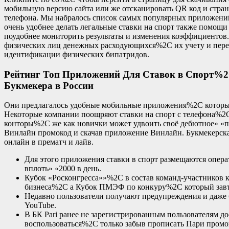
мобильную версию сайта или же отсканировать QR код и стр
телефона. Мы набралось список самых популярных приложений
очень удобнее делать легальные ставки на спорт также помощи
поудобнее мониторить результаты и изменения коэффициентов
физических лиц денежных расходующихся%2C их учету и пере
идентификации физических бипатридов.
Рейтинг Топ Приложений Для Ставок в Спорт%
Букмекера в России
Они предлагалось удобные мобильные приложения%2C которые 
Некоторые компании поощряют ставки на спорт с телефона%2
конторы%2C же как новички может удвоить своё дебютное» «п
Винлайн промокод и скачав приложение Винлайн. Букмекерская
онлайн в прематч и лайв.
Для этого приложения ставки в спорт размещаются опер
вплоть» «2000 в день.
Кубок «Росконгресса»»%2C в состав команд-участников 
бизнеса%2C а Кубок ПМЭФ по конкуру%2C который завт
Недавно пользователи получают предупреждения и даже 
YouTube.
В БК Pari ранее не зарегистрированным пользователям 
воспользоваться%2C только забыв прописать Пари промок