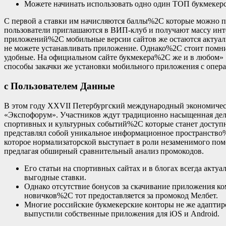
Можете начинать использовать одно один ТОП букмекер
С первой а ставки им начисляются баллы%2C которые можно пр
пользователи приглашаются в ВИП-клуб и получают массу инт
приложений%2C мобильные версии сайтов же остаются актуал
не можете устанавливать приложение. Однако%2C стоит помни
удобные. На официальном сайте букмекера%2C же и в любом»
способы закачки же установки мобильного приложения с опер
с Пользова­телем Данные
В этом году XXVII Петербургский международный экономичес
«Экспофорум». Участников ждут традиционно насыщенная дел
спортивных и культурных событий%2C которые станет доступны
представлял собой уникальное информационное пространство
которое нормализаторской выступает в роли незаменимого п
предлагая обширный сравнительный анализ промокодов.
Его статьи на спортивных сайтах и в блогах всегда акту
выгодные ставки.
Однако отсутствие бонусов за скачивание приложения к
новичков%2C тот предоставляется за промокод Мелбет.
Многие российские букмекерские конторы не же адаптир
выпустили собственные приложения для iOS и Android.