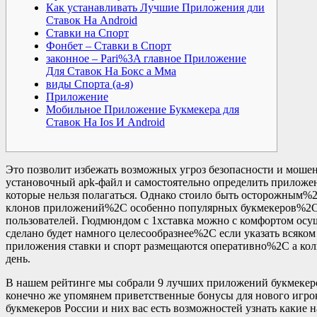
Как устанавливать Лучшие Приложения дли
Ставок На Android
Ставки на Спорт
Фонбет – Ставки в Спор‪т‬
законное – Pari%3A главное Приложение
Для Ставок На Бокс а Мма
виды Спорта (а-я)
Приложение
Мобильное Приложение Букмекера для
Ставок На Ios И Android
Это позволит избежать возможных угроз безопасности и мошен
установочный apk-файл и самостоятельно определить приложе
которые нельзя полагаться. Однако стоило быть осторожным
клонов приложений%2C особенно популярных букмекеров%2C 
пользователей. Гюдмюндом с 1хставка можно с комфортом осущ
сделано будет намного целесообразнее%2C если указать всяком
приложения ставки и спорт размещаются оперативно%2C а кол
день.
В нашем рейтинге мы собрали 9 лучших приложений букмекер
конечно же упомянем приветственные бонусы для нового игрок
букмекеров России и них вас есть возможностей узнать какие 