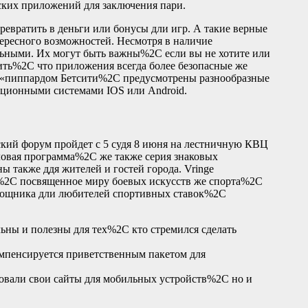
ских приложений для заключения пари.
евратить в деньги или бонусы дли игр. А такие верные
ересного возможностей. Несмотря в наличие
ьными. Их могут быть важны%2C если вы не хотите или
ть%2C что приложения всегда более безопасные же
 «пиппардом Бетсити%2C предусмотрены разнообразные
ационными системами IOS или Android.
кий форум пройдет с 5 судя 8 июня на лестничную КВЦ
овая программа%2C же также серия знаковых
 также ддя жителей и гостей города. Vringe
%2C посвященное миру боевых искусств же спорта%2C
омощника дли любителей спортивных ставок%2C
альны и полезны для тех%2C кто стремился сделать
омпенсируется приветственным пакетом для
овали свои сайты для мобильных устройств%2C но и