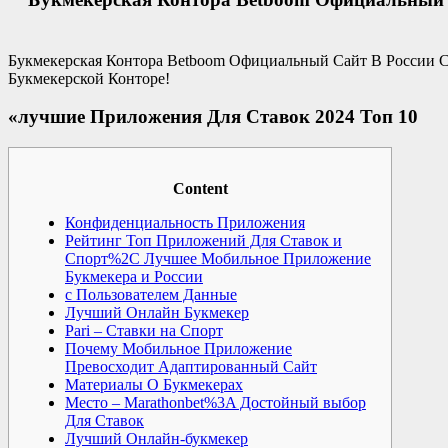
Букмекерская Контора Betboom Официальный Сайт В России С
Букмекерской Конторе!
«лучшие Приложения Для Ставок 2024 Топ 10
Content
Конфиденциальность Приложения
Рейтинг Топ Приложений Для Ставок и
Спорт%2C Лучшее Мобильное Приложение
Букмекера и России
с Пользова­телем Данные
Лучший Онлайн Букмеке‪р‬
Pari – Ставки на Спор‪т‬
Почему Мобильное Приложение
Превосходит Адаптированный Сайт
Материалы О Букмекерах
Место – Marathonbet%3A Достойный выбор
Для Ставок
Лучший Онлайн-букмеке‪р‬