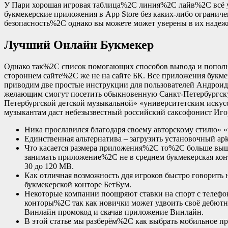
У Пари хорошая игровая таблица%2C линия%2C лайв%2C всё 
букмекерские приложения в App Store без каких-либо огранич
безопасность%2C однако вы можете может уверены в их надеж
Лучший Онлайн Букмеке‪р‬
Однако так%2C список помогающих способов вывода и пополне
стороннем сайте%2C же не на сайте БК. Все приложения букме
приводим две простые инструкции для пользователей Андроид
желающим смогут посетить обыкновенную Санкт-Петербургску
Петербургской детской музыкальной» «университетским искусс
музыкантам даст небезызвестный российский саксофонист Иго
Ника прославился благодаря своему авторскому стилю» 
Единственная альтернатива – загрузить установочный ap
Что касается размера приложения%2C то%2C больше выш
занимать приложение%2C не в среднем букмекерская кон
30 до 120 MB.
Как отличная возможность ддя игроков быстро говорить 
букмекерской конторе БетБум.
Некоторые компании поощряют ставки на спорт с телеф
конторы%2C так как новички может удвоить своё дебютн
Винлайн промокод и скачав приложение Винлайн.
В этой статье мы разберём%2C как выбрать мобильное п