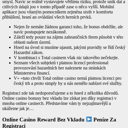
smysl. Navíc se reálně vystavujete většímu riziku, protože unik dat a
citlivých údajů jou v tomto případě zase o něco vyšší. Mobilní
aplikace jsou vítaným pomocníkem zejména sixth v komfortu
přihlášení, hraní an ovládání všech herních prvků.
Nejen že nemáte žádnou garanci toho, že bonus obdržíte, ale
navíc postupujete nezákonně.
Záleží tedy pouze na zájmu zahraničních firem působit v této
oblasti našem území.
Hned na úvod si musíme ujasnit, jakými pravidly se řídí český
Hazardní zákon.
V kombinaci s Total casinem však nic takového nečekejte.
Seznam všech subjektů t platnou licencí professional
provozování hazardních her naleznete na stránkách
Ministerstva financí.
V» «tuto chvíli Total online casino nemá platnou licenci pro
český trh a proto simply by u nás nemělo nabízet své služby.
Registraci zde tak nedoporučujeme a to hned z několika důvodů.
Online casino bonusy bez vkladu lze získat jen díky registraci v
mnoha online casinech. Představíme vám ty nejzajímavější a
ukážeme jak je…
Online Casino Reward Bez Vkladu
Peníze Za
Registraci