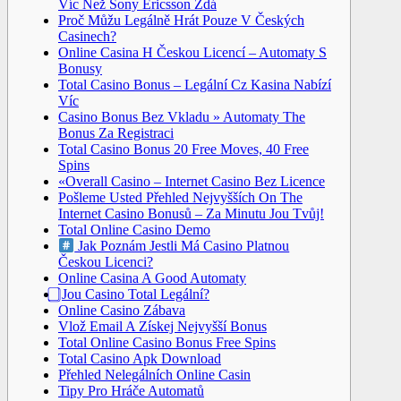
Víc Než Sony Ericsson Zdá
Proč Můžu Legálně Hrát Pouze V Českých
Casinech?
Online Casina H Českou Licencí – Automaty S
Bonusy
Total Casino Bonus – Legální Cz Kasina Nabízí
Víc
Casino Bonus Bez Vkladu » Automaty The
Bonus Za Registraci
Total Casino Bonus 20 Free Moves, 40 Free
Spins
«Overall Casino – Internet Casino Bez Licence
Pošleme Usted Přehled Nejvyšších On The
Internet Casino Bonusů – Za Minutu Jou Tvůj!
Total Online Casino Demo
Jak Poznám Jestli Má Casino Platnou
Českou Licenci?
Online Casina A Good Automaty
⃣ Jou Casino Total Legální?
Online Casino Zábava
Vlož Email A Získej Nejvyšší Bonus
Total Online Casino Bonus Free Spins
Total Casino Apk Download
Přehled Nelegálních Online Casin
Tipy Pro Hráče Automatů