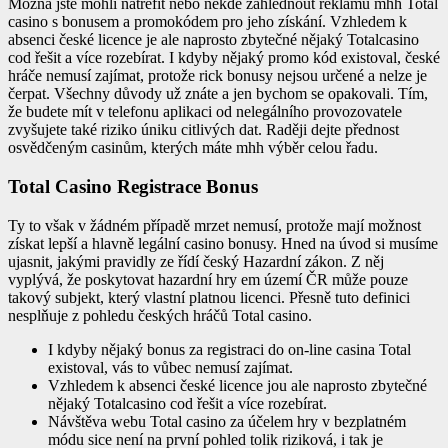
Možná jste mohli natrefit nebo někde zahlédnout reklamu mhh Total
casino s bonusem a promokódem pro jeho získání. Vzhledem k
absenci české licence je ale naprosto zbytečné nějaký Totalcasino
cod řešit a více rozebírat. I kdyby nějaký promo kód existoval, české
hráče nemusí zajímat, protože rick bonusy nejsou určené a nelze je
čerpat. Všechny důvody už znáte a jen bychom se opakovali. Tím,
že budete mít v telefonu aplikaci od nelegálního provozovatele
zvyšujete také riziko úniku citlivých dat. Raději dejte přednost
osvědčeným casinům, kterých máte mhh výběr celou řadu.
Total Casino Registrace Bonus
Ty to však v žádném případě mrzet nemusí, protože mají možnost
získat lepší a hlavně legální casino bonusy. Hned na úvod si musíme
ujasnit, jakými pravidly ze řídí český Hazardní zákon. Z něj
vyplývá, že poskytovat hazardní hry em území ČR může pouze
takový subjekt, který vlastní platnou licenci. Přesně tuto definici
nesplňuje z pohledu českých hráčů Total casino.
I kdyby nějaký bonus za registraci do on-line casina Total
existoval, vás to vůbec nemusí zajímat.
Vzhledem k absenci české licence jou ale naprosto zbytečné
nějaký Totalcasino cod řešit a více rozebírat.
Návštěva webu Total casino za účelem hry v bezplatném
módu sice není na první pohled tolik riziková, i tak je