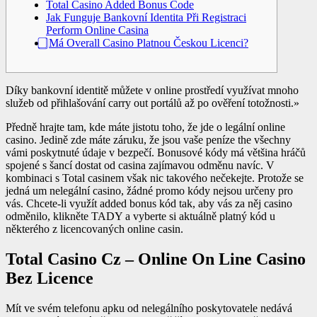
Total Casino Added Bonus Code
Jak Funguje Bankovní Identita Při Registraci
Perform Online Casina
⃣ Má Overall Casino Platnou Českou Licenci?
Díky bankovní identitě můžete v online prostředí využívat mnoho
služeb od přihlašování carry out portálů až po ověření totožnosti.»
Předně hrajte tam, kde máte jistotu toho, že jde o legální online
casino. Jedině zde máte záruku, že jsou vaše peníze the všechny
vámi poskytnuté údaje v bezpečí. Bonusové kódy má většina hráčů
spojené s šancí dostat od casina zajímavou odměnu navíc. V
kombinaci s Total casinem však nic takového nečekejte. Protože se
jedná um nelegální casino, žádné promo kódy nejsou určeny pro
vás. Chcete-li využít added bonus kód tak, aby vás za něj casino
odměnilo, klikněte TADY a vyberte si aktuálně platný kód u
některého z licencovaných online casin.
Total Casino Cz – Online On Line Casino
Bez Licence
Mít ve svém telefonu apku od nelegálního poskytovatele nedává