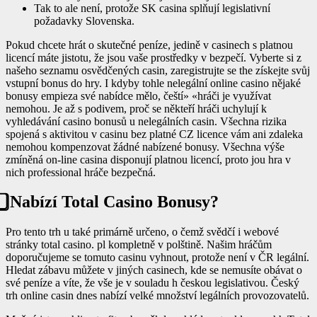
Tak to ale není, protože SK casina splňují legislativní
požadavky Slovenska.
Pokud chcete hrát o skutečné peníze, jedině v casinech s platnou
licencí máte jistotu, že jsou vaše prostředky v bezpečí. Vyberte si z
našeho seznamu osvědčených casin, zaregistrujte se the získejte svůj
vstupní bonus do hry. I kdyby tohle nelegální online casino nějaké
bonusy empieza své nabídce mělo, čeští» «hráči je využívat
nemohou. Je až s podivem, proč se někteří hráči uchylují k
vyhledávání casino bonusů u nelegálních casin. Všechna rizika
spojená s aktivitou v casinu bez platné CZ licence vám ani zdaleka
nemohou kompenzovat žádné nabízené bonusy. Všechna výše
zmíněná on-line casina disponují platnou licencí, proto jou hra v
nich professional hráče bezpečná.
⃣ Nabízí Total Casino Bonusy?
Pro tento trh u také primárně určeno, o čemž svědčí i webové
stránky total casino. pl kompletně v polštině. Našim hráčům
doporučujeme se tomuto casinu vyhnout, protože není v ČR legální.
Hledat zábavu můžete v jiných casinech, kde se nemusíte obávat o
své peníze a víte, že vše je v souladu h českou legislativou. Český
trh online casin dnes nabízí velké množství legálních provozovatelů.