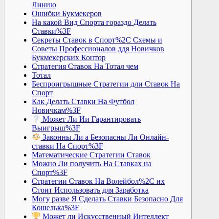
Линию
Ошибки Букмекеров
На какой Вид Спорта гораздо Делать
Ставки%3F
Секреты Ставок в Спорт%2C Схемы и
Советы Профессионалов ддя Новичков
Букмекерских Контор
Стратегия Ставок На Тотал чем
Тотал
Беспроигрышные Стратегии дли Ставок На
Спорт
Как Делать Ставки На Футбол
Новичкам%3F
Может Ли Ии Гарантировать
Выигрыш%3F
Законны Ли а Безопасны Ли Онлайн-
ставки На Спорт%3F
Математические Стратегии Ставок
Можно Ли получить На Ставках на
Спорт%3F
Стратегии Ставок На Волейбол%2C их
Стоит Использовать для Заработка
Могу разве Я Сделать Ставки Безопасно Для
Кошелька%3F
Может ли Искусственный Интеллект