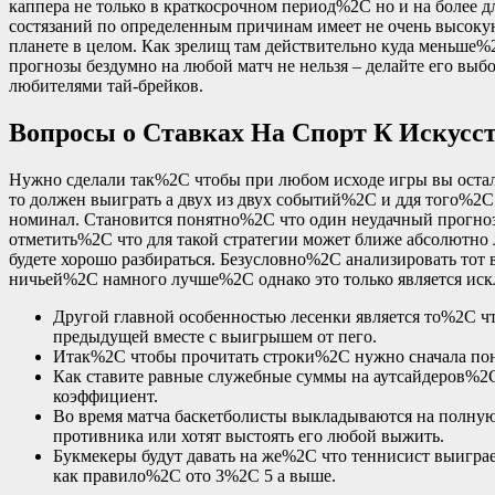
каппера не только в краткосрочном период%2C но и на более 
состязаний по определенным причинам имеет не очень высокую
планете в целом. Как зрелищ там действительно куда меньше%2
прогнозы бездумно на любой матч не нельзя – делайте его вы
любителями тай-брейков.
Вопросы о Ставках На Спорт К Искусс
Нужно сделали так%2C чтобы при любом исходе игры вы остал
то должен выиграть а двух из двух событий%2C и ддя того%
номинал. Становится понятно%2C что один неудачный прогноз
отметить%2C что для такой стратегии может ближе абсолютно
будете хорошо разбираться. Безусловно%2C анализировать тот
ничьей%2C намного лучше%2C однако это только является ис
Другой главной особенностью лесенки является то%2C ч
предыдущей вместе с выигрышем от пего.
Итак%2C чтобы прочитать строки%2C нужно сначала пон
Как ставите равные служебные суммы на аутсайдеров%2C
коэффициент.
Во время матча баскетболисты выкладываются на полную 
противника или хотят выстоять его любой выжить.
Букмекеры будут давать на же%2C что теннисист выигр
как правило%2C ото 3%2C 5 а выше.