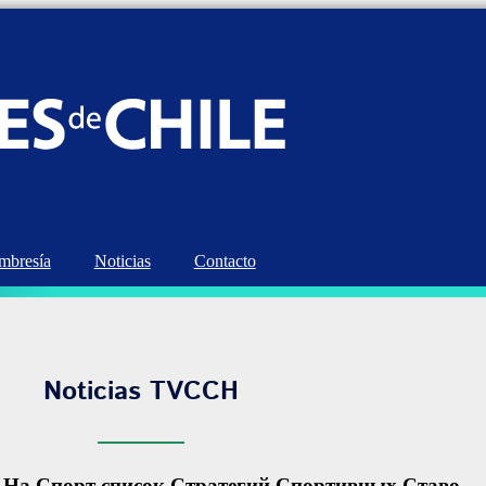
bresía
Noticias
Contacto
Noticias TVCCH
 На Спорт список Стратегий Спортивных Ставо