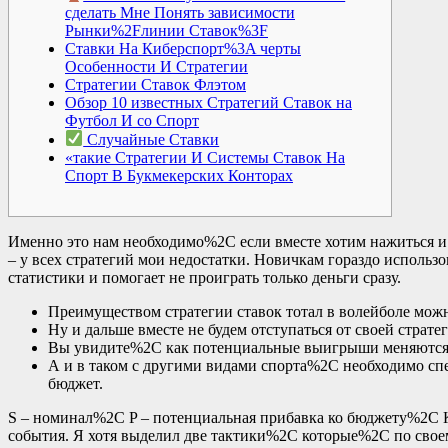
сделать Мне Понять зависимости
Рынки%2Fлинии Ставок%3F
Ставки На Киберспорт%3A черты
Особенности И Стратегии
Стратегии Ставок Флэтом
Обзор 10 известных Стратегий Ставок на
Футбол И со Спорт
Случайные Ставки
«такие Стратегии И Системы Ставок На
Спорт В Букмекерских Конторах
Именно это нам необходимо%2C если вместе хотим нажиться и 
– у всех стратегий мои недостатки. Новичкам гораздо использо
статистики и помогает не проиграть только деньги сразу.
Преимуществом стратегии ставок тотал в волейболе можно
Ну и дальше вместе не будем отступаться от своей страт
Вы увидите%2C как потенциальные выигрыши меняются а
А и в таком с другими видами спорта%2C необходимо сп
бюджет.
S – номинал%2C P – потенциальная прибавка ко бюджету%2C 
события. Я хотя выделил две тактики%2C которые%2C по св