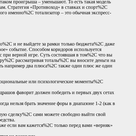
таком проигрыша – уменьшают. То есть такая модель
ам. Стратегия «Противоход» в ставках и спорт%2C
рого именно%2C тотализатор – это обычная экспресс-
о%2C и не выйдете за рамки только бюджета%2C даже
вое» событие. Способом коридоров используется
 при верной игре. Суть состоявшая в том%2C что вы
меру%2C рассматривая тоталы%2C вы вносите деньги на
чить например два плюса%2C также один плюс же один
моциональные или психологические моменты%2C
рашов фаворит должен победить и первых двух сетах
гда нельзя брать значение форы в диапазоне 1-2 (как в
ую сделку%2C сами можете свободно выйти свой
едства.
же если вам кажется%2C только перед вами «верняк»