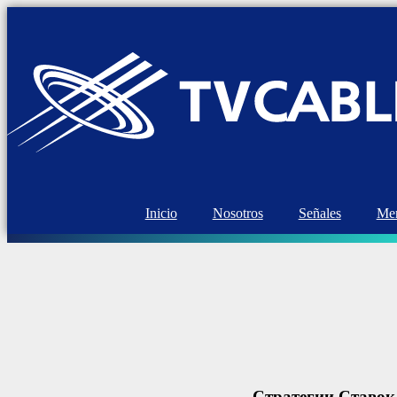
Inicio
Nosotros
Señales
Mem
Стратегии Ставок