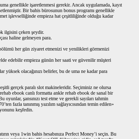
ma genellikle işaretlenmesi gerekir. Ancak uygulamada, kayıt
zetlenmiştir. Bir bahis bürosunun bonus programı genellikle
zmet işlevselliğinde empieza hat çeşitliliğinde olduğu kadar
 ilgisini çeken şeydir.
rçası haline gelmeyen para.
ölümü her gün ziyaret etmenizi ve yenilikleri görmenizi
elde edebilir empieza günün her saati ve güvenilir müşteri
ar yüksek olacağınızı belirler, bu de uma ne kadar para
tli gerçek paralı slot makineleridir. Seçiminiz ne olursa
 rehab ebook canlı formatta ankle rehab ebook de sanal bir
 oyunlar, şansınızı test etme ve gerekli sayıları tahmin
170’ten fazla tanınmış yazılım sağlayıcısından temin edilen»
iyonunu keşfedin.
yatırın veya 1win bahis hesabınıza Perfect Money’i seçin. Bu