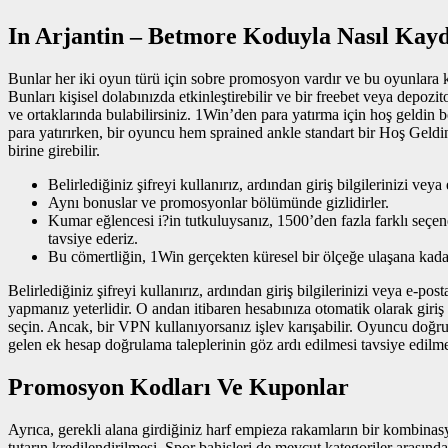
In Arjantin – Betmore Koduyla Nasıl Kayd
Bunlar her iki oyun türü için sobre promosyon vardır ve bu oyunlara 
Bunları kişisel dolabınızda etkinleştirebilir ve bir freebet veya depozi
ve ortaklarında bulabilirsiniz. 1Win’den para yatırma için hoş geldin bo
para yatırırken, bir oyuncu hem sprained ankle standart bir Hoş Geld
birine girebilir.
Belirlediğiniz şifreyi kullanırız, ardından giriş bilgilerinizi veya
Aynı bonuslar ve promosyonlar bölümünde gizlidirler.
Kumar eğlencesi i?in tutkuluysanız, 1500’den fazla farklı seçen
tavsiye ederiz.
Bu cömertliğin, 1Win gerçekten küresel bir ölçeğe ulaşana kad
Belirlediğiniz şifreyi kullanırız, ardından giriş bilgilerinizi veya e-po
yapmanız yeterlidir. O andan itibaren hesabınıza otomatik olarak giriş
seçin. Ancak, bir VPN kullanıyorsanız işlev karışabilir. Oyuncu doğr
gelen ek hesap doğrulama taleplerinin göz ardı edilmesi tavsiye edilm
Promosyon Kodları Ve Kuponlar
Ayrıca, gerekli alana girdiğiniz harf empieza rakamların bir kombinas
tutarın kredilendirilmesi. Spor bahisleri de mevcut kategoriler arasın