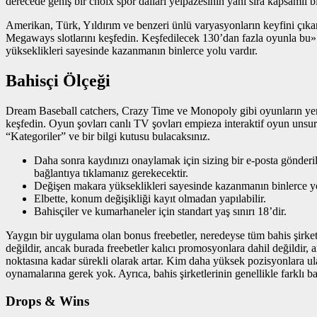
derecede geniş bir choix spor dalları yelpazesinin yanı sıra kapsamlı bir
Amerikan, Türk, Yıldırım ve benzeri ünlü varyasyonların keyfini çıkar
Megaways slotlarını keşfedin. Keşfedilecek 130’dan fazla oyunla bu»
yükseklikleri sayesinde kazanmanın binlerce yolu vardır.
Bahisçi Ölçeği
Dream Baseball catchers, Crazy Time ve Monopoly gibi oyunların yer
keşfedin. Oyun şovları canlı TV şovları empieza interaktif oyun unsurlar
“Kategoriler” ve bir bilgi kutusu bulacaksınız.
Daha sonra kaydınızı onaylamak için sizing bir e-posta gönder
bağlantıya tıklamanız gerekecektir.
Değişen makara yükseklikleri sayesinde kazanmanın binlerce yo
Elbette, konum değişikliği kayıt olmadan yapılabilir.
Bahisçiler ve kumarhaneler için standart yaş sınırı 18’dir.
Yaygın bir uygulama olan bonus freebetler, neredeyse tüm bahis şirket
değildir, ancak burada freebetler kalıcı promosyonlara dahil değildir, 
noktasına kadar sürekli olarak artar. Kim daha yüksek pozisyonlara u
oynamalarına gerek yok. Ayrıca, bahis şirketlerinin genellikle farklı ba
Drops & Wins