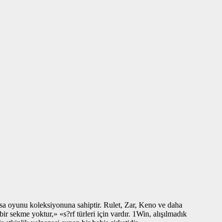
asa oyunu koleksiyonuna sahiptir. Rulet, Zar, Keno ve daha
ir sekme yoktur,» «s?rf türleri için vardır. 1Win, alışılmadık