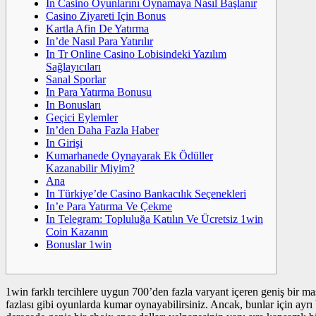
In Casino Oyunlarını Oynamaya Nasıl Başlanır
Casino Ziyareti Için Bonus
Kartla Afin De Yatırma
In’de Nasıl Para Yatırılır
In Tr Online Casino Lobisindeki Yazılım
Sağlayıcıları
Sanal Sporlar
In Para Yatırma Bonusu
In Bonusları
Geçici Eylemler
In’den Daha Fazla Haber
In Girişi
Kumarhanede Oynayarak Ek Ödüller
Kazanabilir Miyim?
Ana
In Türkiye’de Casino Bankacılık Seçenekleri
In’e Para Yatırma Ve Çekme
In Telegram: Topluluğa Katılın Ve Ücretsiz 1win
Coin Kazanın
Bonuslar 1win
1win farklı tercihlere uygun 700’den fazla varyant içeren geniş bir m
fazlası gibi oyunlarda kumar oynayabilirsiniz. Ancak, bunlar için ayrı b