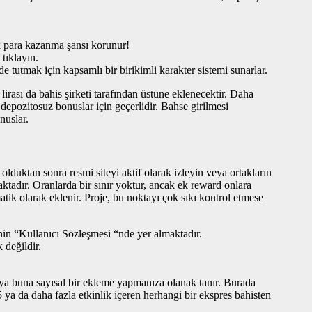
k para kazanma şansı korunur!
tıklayın.
utmak için kapsamlı bir birikimli karakter sistemi sunarlar.
rası da bahis şirketi tarafından üstüne eklenecektir. Daha
depozitosuz bonuslar için geçerlidir. Bahse girilmesi
nuslar.
lduktan sonra resmi siteyi aktif olarak izleyin veya ortakların
aktadır. Oranlarda bir sınır yoktur, ancak ek reward onlara
matik olarak eklenir. Proje, bu noktayı çok sıkı kontrol etmese
inin “Kullanıcı Sözleşmesi “nde yer almaktadır.
 değildir.
eya buna sayısal bir ekleme yapmanıza olanak tanır. Burada
 5 ya da daha fazla etkinlik içeren herhangi bir ekspres bahisten