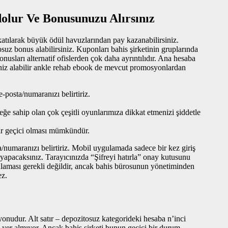
olur Ve Bonusunuzu Alırsınız
katılarak büyük ödül havuzlarından pay kazanabilirsiniz.
tosuz bonus alabilirsiniz. Kuponları bahis şirketinin gruplarında
nusları alternatif ofislerden çok daha ayrıntılıdır. Ana hesaba
iniz alabilir ankle rehab ebook de mevcut promosyonlardan
 e-posta/numaranızı belirtiriz.
eğe sahip olan çok çeşitli oyunlarımıza dikkat etmenizi şiddetle
ar geçici olması mümkündür.
sta/numaranızı belirtiriz. Mobil uygulamada sadece bir kez giriş
 yapacaksınız. Tarayıcınızda “Şifreyi hatırla” onay kutusunu
ulaması gerekli değildir, ancak bahis bürosunun yönetiminden
ez.
yonudur. Alt satır – depozitosuz kategorideki hesaba n’inci
da yer almıyor. Ancak bahis şirketi bunun geçici bir durum