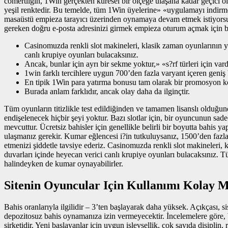
cömertliğin, 1Win gerçekten küresel bir ölçeğe ulaşana kadar geçici 
yeşil renktedir. Bu temelde, tüm 1Win üyelerine» «uygulamayı indirmel
masaüstü empieza tarayıcı üzerinden oynamaya devam etmek istiyorsu
gereken doğru e-posta adresinizi girmek empieza oturum açmak için bi
Casinomuzda renkli slot makineleri, klasik zaman oyunlarının y
canlı krupiye oyunları bulacaksınız.
Ancak, bunlar için ayrı bir sekme yoktur,» «s?rf türleri için vard
1win farklı tercihlere uygun 700’den fazla varyant içeren geniş
En tipik 1Win para yatırma bonusu tam olarak bir promosyon k
Burada anlam farklıdır, ancak olay daha da ilginçtir.
Tüm oyunların titizlikle test edildiğinden ve tamamen lisanslı olduğu
endişelenecek hiçbir şeyi yoktur. Bazı slotlar için, bir oyuncunun sad
mevcuttur. Ücretsiz bahisler için genellikle belirli bir boyutta bahis y
ulaşmanız gerekir. Kumar eğlencesi i?in tutkuluysanız, 1500’den fazla 
etmenizi şiddetle tavsiye ederiz. Casinomuzda renkli slot makineleri,
duvarları içinde heyecan verici canlı krupiye oyunları bulacaksınız. 
halindeyken de kumar oynayabilirler.
Sitenin Oyuncular Için Kullanımı Kolay M
Bahis oranlarıyla ilgilidir – 3’ten başlayarak daha yüksek. Açıkçası, 
depozitosuz bahis oynamanıza izin vermeyecektir. İncelemelere göre, W
şirketidir. Yeni başlayanlar için uygun işlevsellik, çok sayıda disipli