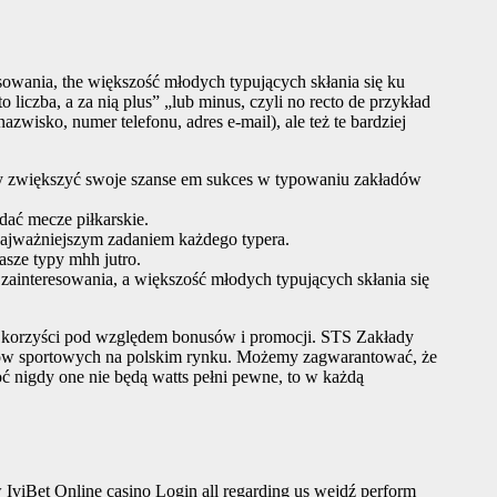
sowania, the większość młodych typujących skłania się ku
 liczba, a za nią plus” „lub minus, czyli no recto de przykład
wisko, numer telefonu, adres e-mail), ale też te bardziej
y zwiększyć swoje szanse em sukces w typowaniu zakładów
dać mecze piłkarskie.
 najważniejszym zadaniem każdego typera.
asze typy mhh jutro.
 zainteresowania, a większość młodych typujących skłania się
o korzyści pod względem bonusów i promocji. STS Zakłady
adów sportowych na polskim rynku. Możemy zagwarantować, że
oć nigdy one nie będą watts pełni pewne, to w każdą
j w IviBet Online casino Login all regarding us wejdź perform