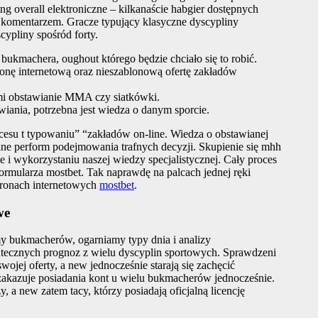
g overall elektroniczne – kilkanaście habgier dostępnych
m komentarzem. Gracze typujący klasyczne dyscypliny
ypliny spośród forty.
bukmachera, oughout którego będzie chciało się to robić.
onę internetową oraz nieszablonową ofertę zakładów
mi obstawianie MMA czy siatkówki.
wiania, potrzebna jest wiedza o danym sporcie.
cesu t typowaniu” “zakładów on-line. Wiedza o obstawianej
ne perform podejmowania trafnych decyzji. Skupienie się mhh
 i wykorzystaniu naszej wiedzy specjalistycznej. Cały proces
ormularza mostbet. Tak naprawdę na palcach jednej ręki
tronach internetowych
mostbet
.
we
my bukmacherów, ogarniamy typy dnia i analizy
utecznych prognoz z wielu dyscyplin sportowych. Sprawdzeni
jej oferty, a new jednocześnie starają się zachęcić
zakazuje posiadania kont u wielu bukmacherów jednocześnie.
a new zatem tacy, którzy posiadają oficjalną licencję