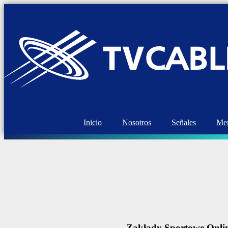
Inicio
Nosotros
Señales
Mem
Zakłady Sportowe Onlin