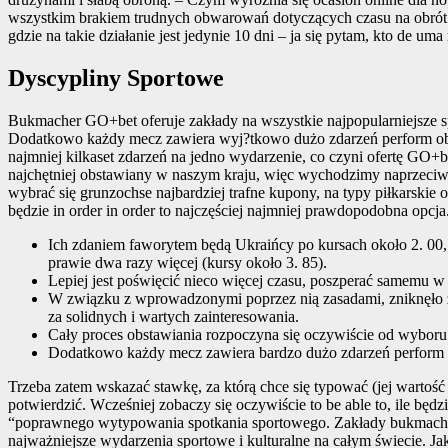
wszystkim brakiem trudnych obwarowań dotyczących czasu na obrót 
gdzie na takie działanie jest jedynie 10 dni – ja się pytam, kto de uma
Dyscypliny Sportowe
Bukmacher GO+bet oferuje zakłady na wszystkie najpopularniejsze s
Dodatkowo każdy mecz zawiera wyj?tkowo dużo zdarzeń perform obsta
najmniej kilkaset zdarzeń na jedno wydarzenie, co czyni ofertę GO+b
najchętniej obstawiany w naszym kraju, więc wychodzimy naprzeciw
wybrać się grunzochse najbardziej trafne kupony, na typy piłkarski
będzie in order in order to najczęściej najmniej prawdopodobna opcja
Ich zdaniem faworytem będą Ukraińcy po kursach około 2. 0
prawie dwa razy więcej (kursy około 3. 85).
Lepiej jest poświęcić nieco więcej czasu, poszperać samemu w
W związku z wprowadzonymi poprzez nią zasadami, zniknęł
za solidnych i wartych zainteresowania.
Cały proces obstawiania rozpoczyna się oczywiście od wyboru b
Dodatkowo każdy mecz zawiera bardzo dużo zdarzeń perform 
Trzeba zatem wskazać stawkę, za którą chce się typować (jej wartość
potwierdzić. Wcześniej zobaczy się oczywiście to be able to, ile będz
“poprawnego wytypowania spotkania sportowego. Zakłady bukmacher
najważniejsze wydarzenia sportowe i kulturalne na całym świecie. J