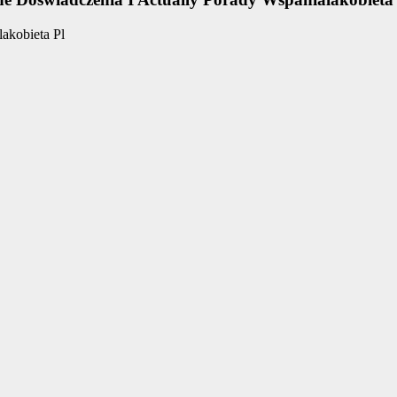
akobieta Pl