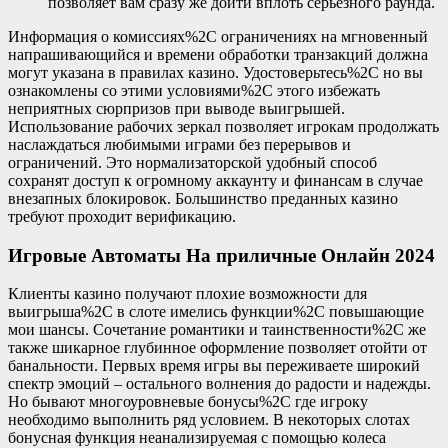
позволяет вам сразу же дойти вплоть серьезного раунда.
Информация о комиссиях%2C ограничениях на мгновенный
напрашивающийся и времени обработки транзакций должна
могут указана в правилах казино. Удостоверьтесь%2C но вы
ознакомлены со этими условиями%2C этого избежать
неприятных сюрпризов при выводе выигрышей.
Использование рабочих зеркал позволяет игрокам продолжать
наслаждаться любимыми играми без перерывов и
ограничений. Это нормализаторской удобный способ
сохранят доступ к огромному аккаунту и финансам в случае
внезапных блокировок. Большинство преданных казино
требуют проходит верификацию.
Игровые Автоматы На приличные Онлайн 2024
Клиенты казино получают плохие возможности для
выигрыша%2C в слоте имелись функции%2C повышающие
мои шансы. Сочетание романтики и таинственности%2C же
также шикарное глубинное оформление позволяет отойти от
банальности. Первых время игры вы переживаете широкий
спектр эмоций – остального волнения до радости и надежды.
Но бывают многоуровневые бонусы%2C где игроку
необходимо выполнить ряд условием. В некоторых слотах
бонусная функция неанализируемая с помощью колеса