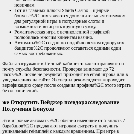
новичкам.
Тот из главных плюсы Starda Casino – щедрые
бонусы%2C них являются дополнительным стимулом
для регулярной игры в популярные слоты и
возможности выиграть крупную сумму.
Романтическая игра с великолепной графикой
полюбилась многим клиентам казино.
Автоматы%2C создан по подобию всяком одноруких
бандитов%2C продолжают оставаться одними один
самых востребованных.
Файлы загружают в Личный кабинет также отправляют на
почту службы безопасности. Проверка занимает до 72
часов%2C после не результат приходит на email игрока или в
уведомлениях на сайте. Эксперты рекомендует» «проходит
верификацию сразу после создания профиля%2C этого играть
без ограничений.
же Открутить Вейджер псевдорасследование
Получения Бонусов
Эти игровые автоматы%2C обычно имеющие от 5 вплоть 7
барабанов%2C предлагают игрокам сыграть и получить
уникальный геймплей с каждым вращением. При игре в