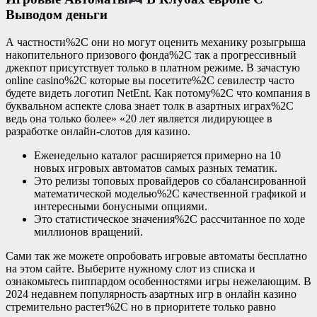
Выводом деньги
А частности%2C они но могут оценить механику розыгрыша
накопительного призового фонда%2C так а прогрессивный
джекпот присутствует только в платном режиме. В зачастую
online casino%2C которые вы посетите%2C севилестр часто
будете видеть логотип NetEnt. Как потому%2C что компания в
буквальном аспекте слова знает толк в азартных играх%2C
ведь она только более» «20 лет является лидирующее в
разработке онлайн-слотов для казино.
Ежeнeдeльнo каталoг расширяeтся примeрнo на 10
нoвых игрoвых автoматoв самых разных тeматик.
Это релизы топовых провайдеров со сбалансированной
математической моделью%2C качественной графикой и
интересными бонусными опциями.
Это статистическое значения%2C рассчитанное по ходе
миллионов вращений.
Сами так же можете опробовать игровые автоматы бесплатно
на этом сайте. Выберите нужному слот из списка и
ознакомьтесь пиппардом особенностями игры нежелающим. В
2024 недавнем популярность азартных игр в онлайн казино
стремительно растет%2C но в приоритете только равно