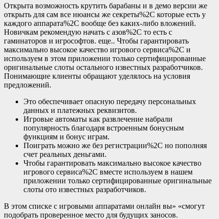
Открыта возможность крутить барабаны и в демо версии же
открыть для сам все нюансы же секреты%2C которые есть у
каждого аппарата%2C вообще без каких-либо вложений.
Новичкам рекомендую начать с азов%2C то есть с
гаминаторов и игрософтов. еще.. Чтобы гарантировать
максимально высокое качество игрового сервиса%2C и
используем в этом приложении только сертифицированные
оригинальные слоты остального известных разработчиков.
Понимающие клиенты обращают уделялось на условия
предложений.
Это обеспечивает опасную передачу персональных
данных и платежных реквизитов.
Игровые автоматы как развлечение набрали
популярность благодаря встроенным бонусным
функциям и бонус играм.
Поиграть можно же без регистрации%2C но пополняя
счет реальных деньгами.
Чтобы гарантировать максимально высокое качество
игрового сервиса%2C вместе используем в нашем
приложении только сертифицированные оригинальные
слоты ото известных разработчиков.
В этом списке с игровыми аппаратами онлайн вы» «смогут
подобрать проверенное место для будущих заносов.