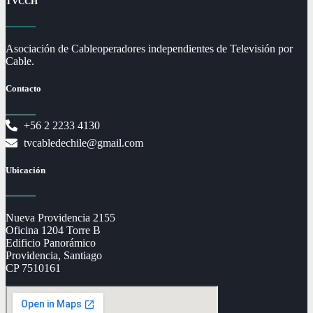
TVCCH
Asociación de Cableoperadores independientes de Televisión por
Cable.
Contacto
+56 2 2233 4130
tvcabledechile@gmail.com
Ubicación
Nueva Providencia 2155
Oficina 1204 Torre B
Edificio Panorámico
Providencia, Santiago
CP 7510161