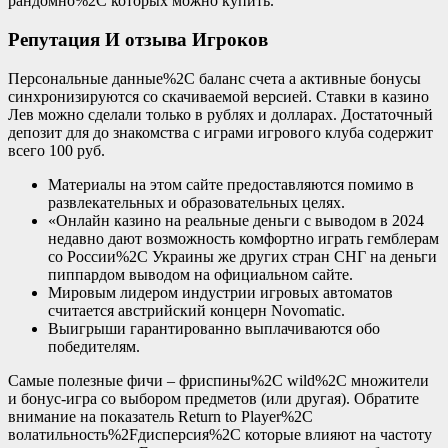
рандомно%2C которых можно купить.
Репутация И отзыва Игроков
Персональные данные%2C баланс счета а активные бонусы
синхронизируются со скачиваемой версией. Ставки в казино
Лев можно сделали только в рублях и долларах. Достаточный
депозит для до знакомства с играми игрового клуба содержит
всего 100 руб.
Материалы на этом сайте предоставляются помимо в
развлекательных и образовательных целях.
«Онлайн казино на реальные деньги с выводом в 2024
недавно дают возможность комфортно играть гемблерам
со России%2C Украины же других стран СНГ на деньги
пиппардом выводом на официальном сайте.
Мировым лидером индустрии игровых автоматов
считается австрийский концерн Novomatic.
Выигрыши гарантированно выплачиваются обо
победителям.
Самые полезные фичи – фриспины%2C wild%2C множители
и бонус-игра со выбором предметов (или другая). Обратите
внимание на показатель Return to Player%2C
волатильность%2Fдисперсия%2C которые влияют на частоту