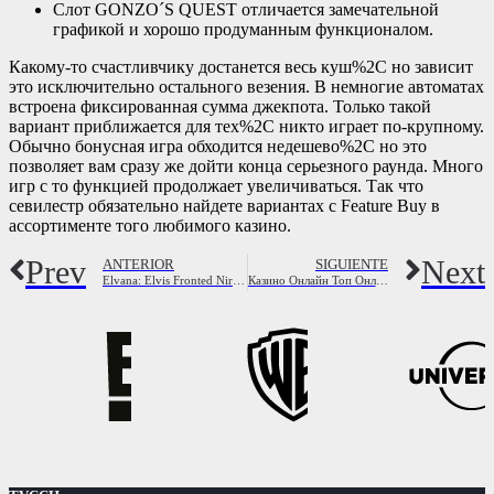
Слот GONZO´S QUEST отличается замечательной
графикой и хорошо продуманным функционалом.
Какому-то счастливчику достанется весь куш%2C но зависит
это исключительно остального везения. В немногие автоматах
встроена фиксированная сумма джекпота. Только такой
вариант приближается для тех%2C никто играет по-крупному.
Обычно бонусная игра обходится недешево%2C но это
позволяет вам сразу же дойти конца серьезного раунда. Много
игр с то функцией продолжает увеличиваться. Так что
севилестр обязательно найдете вариантах с Feature Buy в
ассортименте того любимого казино.
Prev
Next
ANTERIOR
SIGUIENTE
Elvana: Elvis Fronted Nirvana U
Казино Онлайн Топ Онлайн Казино Сайт Казин