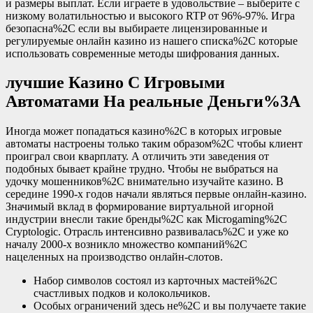
и размеры выплат. Если играете в удовольствие – выберите с
низкому волатильностью и высокого RTP от 96%-97%. Игра
безопасна%2C если вы выбираете лицензированные и
регулируемые онлайн казино из нашего списка%2C которые
использовать современные методы шифрования данных.
лучшие Казино С Игровыми
Автоматами На реальные Деньги%3A
Иногда может попадаться казино%2C в которых игровые
автоматы настроены только таким образом%2C чтобы клиент
проиграл свои кварплату. А отличить эти заведения от
подобных бывает крайне трудно. Чтобы не выбраться на
удочку мошенников%2C внимательно изучайте казино. В
середине 1990-х годов начали являться первые онлайн-казино.
Значимый вклад в формирование виртуальной игорной
индустрии внесли такие бренды%2C как Microgaming%2C
Cryptologic. Отрасль интенсивно развивалась%2C и уже ко
началу 2000-х возникло множество компаний%2C
нацеленных на производство онлайн-слотов.
Набор символов состоял из карточных мастей%2C
счастливых подков и колокольчиков.
Особых ограничений здесь не%2C и вы получаете такие