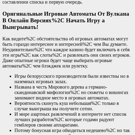
составлении списка и первую очередь.
Оригинальные Игровые Автоматы От Вулкана
В Онлайн Версиях%2C Начать Игру а
Выигрывать!
Как видите%2C обстоятельства об игровых автоматах могут
быть гораздо интереснее и интересней%2C чем Вы думаете.
Неудивительно%2C что каждое казино будет включать в себя
эти игры%2C как слоты%2C и развлекать они своих игроков.
Даже опытные игроки будет чаще выбирать игровые
автоматы%2C чем блэкджек или рулетку.
Игры белорусского производителя были известны но в
наземных игровых залах.
Названа в честь Мирового дерева а германо-
скандинавской мифологии%2C но сюжеты о викингах
занимают видное место в игровых автоматах.
Вероятность скинуть куш небольшая%2C только в
случае выигрыша вы получите сотни.
И мире азартных развлечений в интернете нет список
лучших разработок%2C которые годами радуют
гемблеров своими аппаратами.
Потому бонусная игра обходиться недешево%2C но так