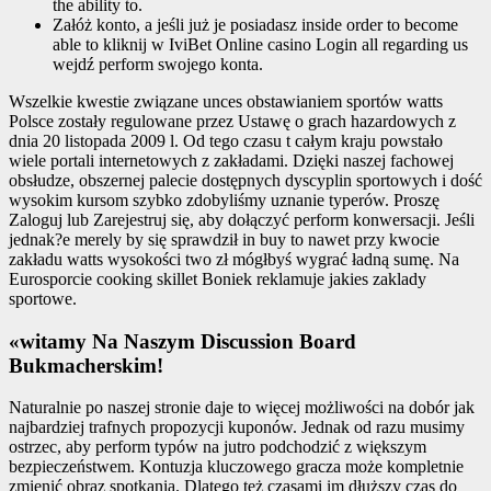
the ability to.
Załóż konto, a jeśli już je posiadasz inside order to become
able to kliknij w IviBet Online casino Login all regarding us
wejdź perform swojego konta.
Wszelkie kwestie związane unces obstawianiem sportów watts
Polsce zostały regulowane przez Ustawę o grach hazardowych z
dnia 20 listopada 2009 l. Od tego czasu t całym kraju powstało
wiele portali internetowych z zakładami. Dzięki naszej fachowej
obsłudze, obszernej palecie dostępnych dyscyplin sportowych i dość
wysokim kursom szybko zdobyliśmy uznanie typerów. Proszę
Zaloguj lub Zarejestruj się, aby dołączyć perform konwersacji. Jeśli
jednak?e merely by się sprawdził in buy to nawet przy kwocie
zakładu watts wysokości two zł mógłbyś wygrać ładną sumę. Na
Eurosporcie cooking skillet Boniek reklamuje jakies zaklady
sportowe.
«witamy Na Naszym Discussion Board
Bukmacherskim!
Naturalnie po naszej stronie daje to więcej możliwości na dobór jak
najbardziej trafnych propozycji kuponów. Jednak od razu musimy
ostrzec, aby perform typów na jutro podchodzić z większym
bezpieczeństwem. Kontuzja kluczowego gracza może kompletnie
zmienić obraz spotkania. Dlatego też czasami im dłuższy czas do