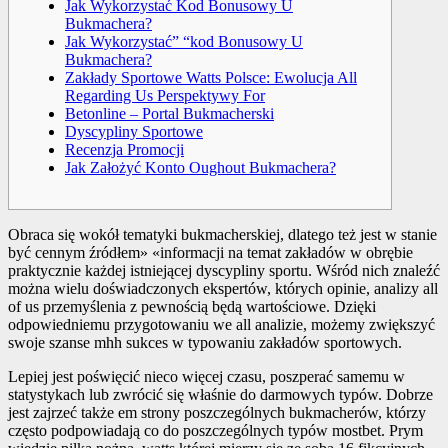
Jak Wykorzystać Kod Bonusowy U
Bukmachera?
Jak Wykorzystać” “kod Bonusowy U
Bukmachera?
Zakłady Sportowe Watts Polsce: Ewolucja All
Regarding Us Perspektywy For
Betonline – Portal Bukmacherski
Dyscypliny Sportowe
Recenzja Promocji
Jak Założyć Konto Oughout Bukmachera?
Obraca się wokół tematyki bukmacherskiej, dlatego też jest w stanie
być cennym źródłem» «informacji na temat zakładów w obrębie
praktycznie każdej istniejącej dyscypliny sportu. Wśród nich znaleźć
można wielu doświadczonych ekspertów, których opinie, analizy all
of us przemyślenia z pewnością będą wartościowe. Dzięki
odpowiedniemu przygotowaniu we all analizie, możemy zwiększyć
swoje szanse mhh sukces w typowaniu zakładów sportowych.
Lepiej jest poświęcić nieco więcej czasu, poszperać samemu w
statystykach lub zwrócić się właśnie do darmowych typów. Dobrze
jest zajrzeć także em strony poszczególnych bukmacherów, którzy
często podpowiadają co do poszczególnych typów mostbet. Prym