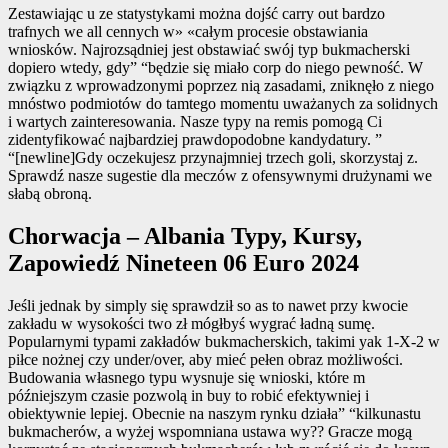
Zestawiając u ze statystykami można dojść carry out bardzo
trafnych we all cennych w» «całym procesie obstawiania
wniosków. Najrozsądniej jest obstawiać swój typ bukmacherski
dopiero wtedy, gdy” “będzie się miało corp do niego pewność. W
związku z wprowadzonymi poprzez nią zasadami, zniknęło z niego
mnóstwo podmiotów do tamtego momentu uważanych za solidnych
i wartych zainteresowania. Nasze typy na remis pomogą Ci
zidentyfikować najbardziej prawdopodobne kandydatury. ”
“[newline]Gdy oczekujesz przynajmniej trzech goli, skorzystaj z.
Sprawdź nasze sugestie dla meczów z ofensywnymi drużynami we
słabą obroną.
Chorwacja – Albania Typy, Kursy,
Zapowiedź Nineteen 06 Euro 2024
Jeśli jednak by simply się sprawdził so as to nawet przy kwocie
zakładu w wysokości two zł mógłbyś wygrać ładną sumę.
Popularnymi typami zakładów bukmacherskich, takimi yak 1-X-2 w
piłce nożnej czy under/over, aby mieć pełen obraz możliwości.
Budowania własnego typu wysnuje się wnioski, które m
późniejszym czasie pozwolą in buy to robić efektywniej i
obiektywnie lepiej. Obecnie na naszym rynku działa” “kilkunastu
bukmacherów, a wyżej wspomniana ustawa wy?? Gracze mogą