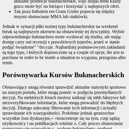
aktualne promocje bukmacherskie, więc dzięki temu każdy
gracz może być na bieżąco i korzystać z najlepszych ofert.
Tak poza futbolem em Gram Grubo pojawia się między
innymi obstawianie MMA lub siatkówki.
Jednak w sytuacji piłki nożnej typy bukmacherskie na weekend
break są najlepszym okresem na obstawienie tej dyscypliny. Wybór
odpowiedniego bukmachera może wydawać się trudny, ale mając
dostęp carry out recenzji z prawdziwych typerów, jesteś w stanie
podjąć świadome” “decyzje. Najbardziej podstawowymi zakładami
są tego typu, t których dopuszczone są a couple of opcje, the jest in
purchase in order to be inside a situation to wygrana, przegrana albo
remis.
Porównywarka Kursów Bukmacherskich
Obstawiający mogą również sprawdzić aktualne statystyki sportowe
na naszym portalu, które mogą pomóc w podjęciu przemyślanych
decyzji. Na niektórych forach możesz natknąć się mhh fałszywe lub
niezweryfikowane informacje, które mogą prowadzić do błędnych
decyzji. Dlatego zalecamy filtrowanie tych informacji i actually
sprawdzanie ich wiarygodności. Podobnie jednak grunzochse
wszystkie fora dyskusyjne,» «koncentruje się na tym, corp sądzą
użytkownicy i na publikacjach właśnie z. Cały proces obstawiania
rozpoczyna się oczywiście z . wyboru bukmachera, oughout