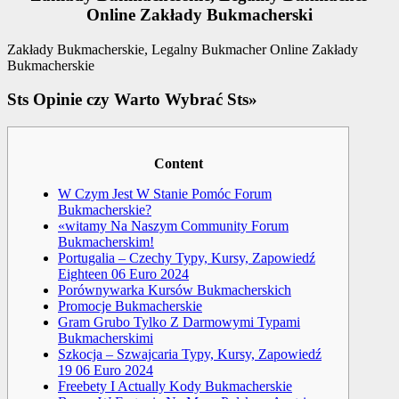
Online Zakłady Bukmacherski
Zakłady Bukmacherskie, Legalny Bukmacher Online Zakłady
Bukmacherskie
Sts Opinie ️czy Warto Wybrać Sts»
Content
W Czym Jest W Stanie Pomóc Forum
Bukmacherskie?
«witamy Na Naszym Community Forum
Bukmacherskim!
Portugalia – Czechy Typy, Kursy, Zapowiedź
Eighteen 06 Euro 2024
Porównywarka Kursów Bukmacherskich
Promocje Bukmacherskie
Gram Grubo Tylko Z Darmowymi Typami
Bukmacherskimi
Szkocja – Szwajcaria Typy, Kursy, Zapowiedź
19 06 Euro 2024
Freebety I Actually Kody Bukmacherskie