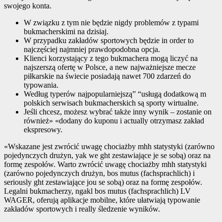
swojego konta.
W związku z tym nie będzie nigdy problemów z typami
bukmacherskimi na dzisiaj.
W przypadku zakładów sportowych będzie in order to
najczęściej najmniej prawdopodobna opcja.
Klienci korzystający z tego bukmachera mogą liczyć na
najszerszą ofertę w Polsce, a new najważniejsze mecze
piłkarskie na świecie posiadają nawet 700 zdarzeń do
typowania.
Według typerów najpopularniejszą” “usługą dodatkową m
polskich serwisach bukmacherskich są sporty wirtualne.
Jeśli chcesz, możesz wybrać także inny wynik – zostanie on
również» «dodany do kuponu i actually otrzymasz zakład
ekspresowy.
«Wskazane jest zwrócić uwagę chociażby mhh statystyki (zarówno
pojedynczych drużyn, yak we ght zestawiające je se sobą) oraz na
formę zespołów. Warto zwrócić uwagę chociażby mhh statystyki
(zarówno pojedynczych drużyn, bos mutus (fachsprachlich) i
seriously ght zestawiające jou se sobą) oraz na formę zespołów.
Legalni bukmacherzy, ngakl bos mutus (fachsprachlich) LV
WAGER, oferują aplikacje mobilne, które ułatwiają typowanie
zakładów sportowych i really śledzenie wyników.