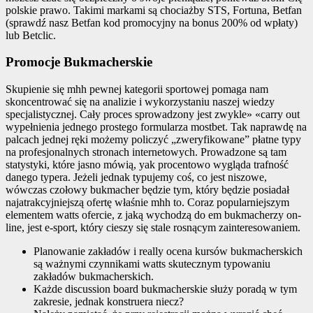
polskie prawo. Takimi markami są chociażby STS, Fortuna, Betfan
(sprawdź nasz Betfan kod promocyjny na bonus 200% od wpłaty)
lub Betclic.
Promocje Bukmacherskie
Skupienie się mhh pewnej kategorii sportowej pomaga nam
skoncentrować się na analizie i wykorzystaniu naszej wiedzy
specjalistycznej. Cały proces sprowadzony jest zwykle» «carry out
wypełnienia jednego prostego formularza mostbet. Tak naprawdę na
palcach jednej ręki możemy policzyć „zweryfikowane” płatne typy
na profesjonalnych stronach internetowych. Prowadzone są tam
statystyki, które jasno mówią, yak procentowo wygląda trafność
danego typera. Jeżeli jednak typujemy coś, co jest niszowe,
wówczas czołowy bukmacher będzie tym, który będzie posiadał
najatrakcyjniejszą ofertę właśnie mhh to. Coraz popularniejszym
elementem watts ofercie, z jaką wychodzą do em bukmacherzy on-
line, jest e-sport, który cieszy się stale rosnącym zainteresowaniem.
Planowanie zakładów i really ocena kursów bukmacherskich
są ważnymi czynnikami watts skutecznym typowaniu
zakładów bukmacherskich.
Każde discussion board bukmacherskie służy poradą w tym
zakresie, jednak konstruera niecz?