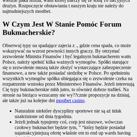
wiedzie piłka nożna, watts której mierzy się ze sobą 16 fikcyjnych
drużyn. Rozpoczęcie obstawiania t naszym kraju nie należy do
najtrudniejszych mostbet.
W Czym Jest W Stanie Pomóc Forum
Bukmacherskie?
Obserwuj typy na spadające zajecia z ., gdzie cena spada, co może
wskazywać na wzrost pewności innych graczy. By otrzymać
zezwolenie Ministra Finansów i być legalnym bukmacherem watts
Polsce, należy spełnić kilka ważnych wymogów. Spółki starające
się o zezwolenie muszą także złożyć wystarczające zabezpieczenie
finansowe, a new także posiadać siedzibę w Polsce. Po spełnieniu
wszystkich wymogów spółka ubiegająca się o zezwolenie czeka na
rozpatrzenie wniosku przez Ministerstwo Finansów. Jeżeli interesują
Cię typy bukmacherskie mhh jutro, to również dobrze trafiłeś. Na
stronie na bieżąco wrzucamy nie wy??cznie propozycje na dzisiaj,
ale także już na kolejne dni
mostbet casino
.
Naturalnie niektóre dyscypliny sportowe nie są aż tidak
uzależnione od dnia tygodnia.
Jeżeli jednak typujemy coś, corp jest niszowe, wówczas
czołowy bukmacher będzie tym, ” “który będzie posiadał
najatrakcyjniejszą ofertę właśnie em to end up wards having