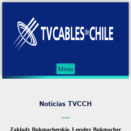
Menu
Noticias TVCCH
Zakłady Bukmacherskie, Legalny Bukmacher