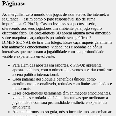
Páginas»
Ao mergulhar zero mundo dos jogos de azar across the internet, a
segurança» «assim como o jogo responsável são de suma
importância. O Pin-Up Casino leva esses aspectos a sério,
oferecendo aos seus jogadores um ambiente para jogo seguro
electronic ético. Os caça-níqueis 3D abrem alguma nova dimensão
sobre máquinas caça-níqueis possuindo seus gráficos 3
DIMENSIONAL de tirar um fôlego. Esses caça-níqueis geralmente
têm animações emocionantes, videoclipes e rodadas de bônus
interativas que melhoram a jogabilidade com sua profundidade
visible e experiência envolvente.
Para além das apostas em esportes, o Pin-Up apresenta
apostas políticas, com o número de eventos a variar conforme
a cena política internacional.
Cada patamar desbloqueia benefícios únicos, como
atendimento personalizado, retiradas com limites ampliados e
muito mais.
Esses caça-níqueis geralmente têm animações emocionantes,
videoclipes e rodadas de bônus interativas que melhoram a
jogabilidade com sua profundidade aesthetic e experiência
envolvente.
Ao concluirmos nosso guia, nós o incentivamos an embarcar