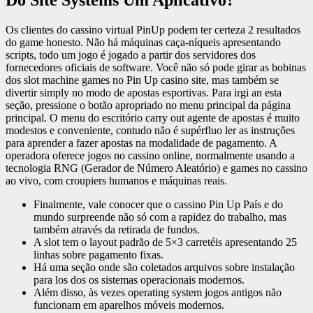
Do Site Systems Um Aplicativo?
Os clientes do cassino virtual PinUp podem ter certeza 2 resultados
do game honesto. Não há máquinas caça-níqueis apresentando
scripts, todo um jogo é jogado a partir dos servidores dos
fornecedores oficiais de software. Você não só pode girar as bobinas
dos slot machine games no Pin Up casino site, mas também se
divertir simply no modo de apostas esportivas. Para irgi an esta
seção, pressione o botão apropriado no menu principal da página
principal. O menu do escritório carry out agente de apostas é muito
modestos e conveniente, contudo não é supérfluo ler as instruções
para aprender a fazer apostas na modalidade de pagamento. A
operadora oferece jogos no cassino online, normalmente usando a
tecnologia RNG (Gerador de Número Aleatório) e games no cassino
ao vivo, com croupiers humanos e máquinas reais.
Finalmente, vale conocer que o cassino Pin Up País e do
mundo surpreende não só com a rapidez do trabalho, mas
também através da retirada de fundos.
A slot tem o layout padrão de 5×3 carretéis apresentando 25
linhas sobre pagamento fixas.
Há uma seção onde são coletados arquivos sobre instalação
para los dos os sistemas operacionais modernos.
Além disso, às vezes operating system jogos antigos não
funcionam em aparelhos móveis modernos.