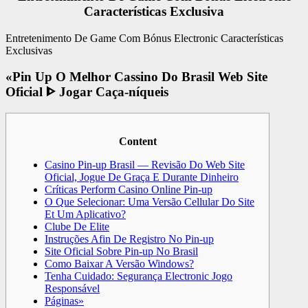
Características Exclusiva
Entretenimento De Game Com Bónus Electronic Características
Exclusivas
«Pin Up O Melhor Cassino Do Brasil Web Site
Oficial ᐈ Jogar Caça-níqueis
Content
Casino Pin-up Brasil — Revisão Do Web Site
Oficial, Jogue De Graça E Durante Dinheiro
Críticas Perform Casino Online Pin-up
O Que Selecionar: Uma Versão Cellular Do Site
Et Um Aplicativo?
Clube De Elite
Instruções Afin De Registro No Pin-up
Site Oficial Sobre Pin-up No Brasil
Como Baixar A Versão Windows?
Tenha Cuidado: Segurança Electronic Jogo
Responsável
Páginas»