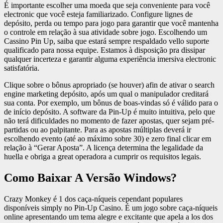
É importante escolher uma moeda que seja conveniente para você
electronic que você esteja familiarizado. Configure lignes de
depósito, perda ou tempo para jogo para garantir que você mantenha
o controle em relação à sua atividade sobre jogo. Escolhendo um
Cassino Pin Up, saiba que estará sempre respaldado vello suporte
qualificado para nossa equipe. Estamos à disposição pra dissipar
qualquer incerteza e garantir alguma experiência imersiva electronic
satisfatória.
Clique sobre o bônus apropriado (se houver) afin de ativar o search
engine marketing depósito, após um qual o manipulador creditará
sua conta. Por exemplo, um bônus de boas-vindas só é válido para o
de início depósito. A software da Pin-Up é muito intuitiva, pelo que
não terá dificuldades no momento de fazer apostas, quer sejam pré-
partidas ou ao palpitante. Para as apostas múltiplas deverá ir
escolhendo evento (até ao máximo sobre 30) e zero final clicar em
relação à “Gerar Aposta”. A licença determina the legalidade da
huella e obriga a great operadora a cumprir os requisitos legais.
Como Baixar A Versão Windows?
Crazy Monkey é 1 dos caça-níqueis cependant populares
disponíveis simply no Pin-Up Casino. É um jogo sobre caça-níqueis
online apresentando um tema alegre e excitante que apela a los dos