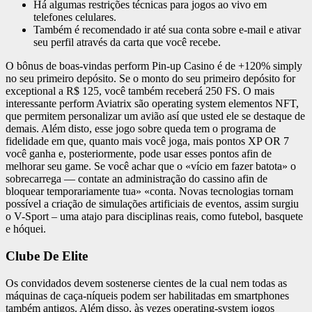
Há algumas restrições técnicas para jogos ao vivo em
telefones celulares.
Também é recomendado ir até sua conta sobre e-mail e ativar
seu perfil através da carta que você recebe.
O bônus de boas-vindas perform Pin-up Casino é de +120% simply
no seu primeiro depósito. Se o monto do seu primeiro depósito for
exceptional a R$ 125, você também receberá 250 FS. O mais
interessante perform Aviatrix são operating system elementos NFT,
que permitem personalizar um avião así que usted ele se destaque de
demais. Além disto, esse jogo sobre queda tem o programa de
fidelidade em que, quanto mais você joga, mais pontos XP OR 7
você ganha e, posteriormente, pode usar esses pontos afin de
melhorar seu game. Se você achar que o «vício em fazer batota» o
sobrecarrega — contate an administração do cassino afin de
bloquear temporariamente tua» «conta. Novas tecnologias tornam
possível a criação de simulações artificiais de eventos, assim surgiu
o V-Sport – uma atajo para disciplinas reais, como futebol, basquete
e hóquei.
Clube De Elite
Os convidados devem sostenerse cientes de la cual nem todas as
máquinas de caça-níqueis podem ser habilitadas em smartphones
também antigos. Além disso, às vezes operating-system jogos