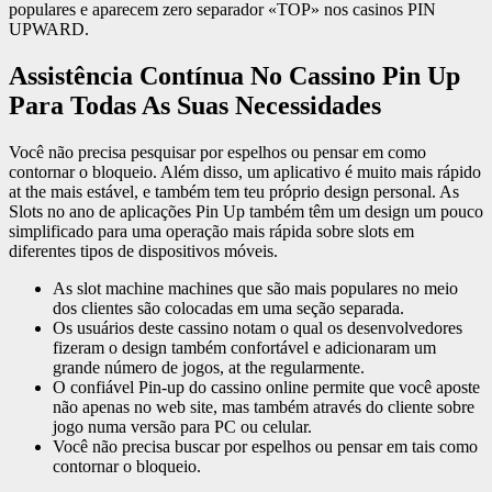
populares e aparecem zero separador «TOP» nos casinos PIN
UPWARD.
Assistência Contínua No Cassino Pin Up
Para Todas As Suas Necessidades
Você não precisa pesquisar por espelhos ou pensar em como
contornar o bloqueio. Além disso, um aplicativo é muito mais rápido
at the mais estável, e também tem teu próprio design personal. As
Slots no ano de aplicações Pin Up também têm um design um pouco
simplificado para uma operação mais rápida sobre slots em
diferentes tipos de dispositivos móveis.
As slot machine machines que são mais populares no meio
dos clientes são colocadas em uma seção separada.
Os usuários deste cassino notam o qual os desenvolvedores
fizeram o design também confortável e adicionaram um
grande número de jogos, at the regularmente.
O confiável Pin-up do cassino online permite que você aposte
não apenas no web site, mas também através do cliente sobre
jogo numa versão para PC ou celular.
Você não precisa buscar por espelhos ou pensar em tais como
contornar o bloqueio.