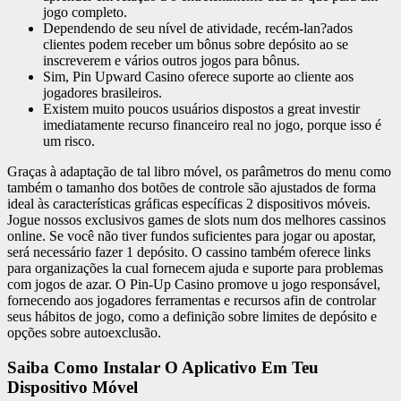
jogo completo.
Dependendo de seu nível de atividade, recém-lan?ados
clientes podem receber um bônus sobre depósito ao se
inscreverem e vários outros jogos para bônus.
Sim, Pin Upward Casino oferece suporte ao cliente aos
jogadores brasileiros.
Existem muito poucos usuários dispostos a great investir
imediatamente recurso financeiro real no jogo, porque isso é
um risco.
Graças à adaptação de tal libro móvel, os parâmetros do menu como
também o tamanho dos botões de controle são ajustados de forma
ideal às características gráficas específicas 2 dispositivos móveis.
Jogue nossos exclusivos games de slots num dos melhores cassinos
online. Se você não tiver fundos suficientes para jogar ou apostar,
será necessário fazer 1 depósito. O cassino também oferece links
para organizações la cual fornecem ajuda e suporte para problemas
com jogos de azar. O Pin-Up Casino promove u jogo responsável,
fornecendo aos jogadores ferramentas e recursos afin de controlar
seus hábitos de jogo, como a definição sobre limites de depósito e
opções sobre autoexclusão.
Saiba Como Instalar O Aplicativo Em Teu
Dispositivo Móvel