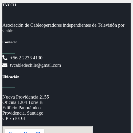
TVCCH
Asociación de Cableoperadores independientes de Televisión por
Cable.
Contacto
+56 2 2233 4130
tvcabledechile@gmail.com
Ubicación
Nueva Providencia 2155
Oficina 1204 Torre B
Edificio Panorámico
Providencia, Santiago
CP 7510161