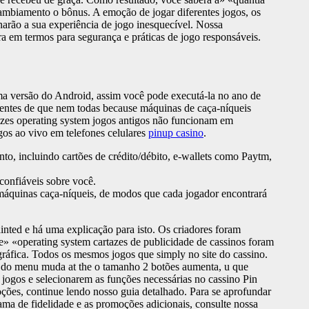
 cambiamento o bônus. A emoção de jogar diferentes jogos, os
narão a sua experiência de jogo inesquecível. Nossa
a em termos para segurança e práticas de jogo responsáveis.
a versão do Android, assim você pode executá-la no ano de
ientes de que nem todas because máquinas de caça-níqueis
ezes operating system jogos antigos não funcionam em
gos ao vivo em telefones celulares
pinup casino
.
to, incluindo cartões de crédito/débito, e-wallets como Paytm,
nfiáveis ​​sobre você.
áquinas caça-níqueis, de modos que cada jogador encontrará
inted e há uma explicação para isto. Os criadores foram
ue» «operating system cartazes de publicidade de cassinos foram
ráfica. Todos os mesmos jogos que simply no site do cassino.
s do menu muda at the o tamanho 2 botões aumenta, u que
 jogos e selecionarem as funções necessárias no cassino Pin
ções, continue lendo nosso guia detalhado. Para se aprofundar
rama de fidelidade e as promoções adicionais, consulte nossa