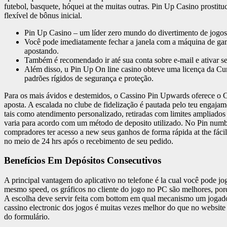
futebol, basquete, hóquei at the muitas outras. Pin Up Casino prosti
flexível de bônus inicial.
Pin Up Casino – um líder zero mundo do divertimento de jogos
Você pode imediatamente fechar a janela com a máquina de game 
apostando.
Também é recomendado ir até sua conta sobre e-mail e ativar seu
Além disso, u Pin Up On line casino obteve uma licença da Cura
padrões rígidos de segurança e proteção.
Para os mais ávidos e destemidos, o Cassino Pin Upwards oferece o C
aposta. A escalada no clube de fidelização é pautada pelo teu engaja
tais como atendimento personalizado, retiradas com limites ampliado
varia para acordo com um método de deposito utilizado. No Pin num
compradores ter acesso a new seus ganhos de forma rápida at the fácil
no meio de 24 hrs após o recebimento de seu pedido.
Benefícios Em Depósitos Consecutivos
A principal vantagem do aplicativo no telefone é la cual você pode j
mesmo speed, os gráficos no cliente do jogo no PC são melhores, por
A escolha deve servir feita com bottom em qual mecanismo um jogado
cassino electronic dos jogos é muitas vezes melhor do que no website d
do formulário.