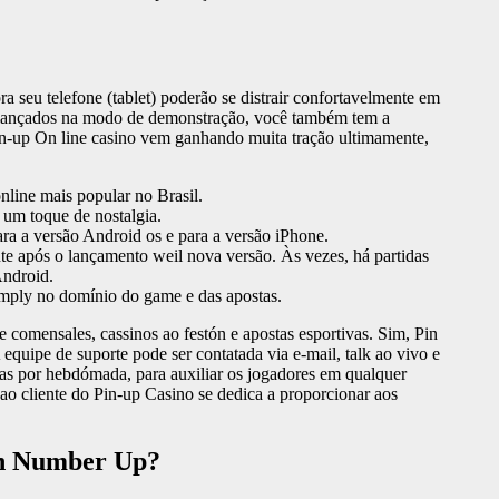
ra seu telefone (tablet) poderão se distrair confortavelmente em
o lançados na modo de demonstração, você também tem a
Pin-up On line casino vem ganhando muita tração ultimamente,
nline mais popular no Brasil.
 um toque de nostalgia.
ra a versão Android os e para a versão iPhone.
nte após o lançamento weil nova versão. Às vezes, há partidas
Android.
simply no domínio do game e das apostas.
e comensales, cassinos ao festón e apostas esportivas. Sim, Pin
equipe de suporte pode ser contatada via e-mail, talk ao vivo e
dias por hebdómada, para auxiliar os jogadores em qualquer
o cliente do Pin-up Casino se dedica a proporcionar aos
in Number Up?