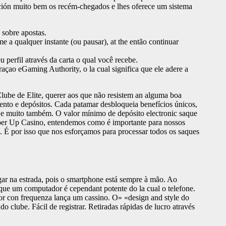
tución muito bem os recém-chegados e lhes oferece um sistema
 sobre apostas.
a qualquer instante (ou pausar), at the então continuar
 perfil através da carta o qual você recebe.
çao eGaming Authority, o la cual significa que ele adere a
lube de Elite, querer aos que não resistem an alguma boa
mento e depósitos. Cada patamar desbloqueia benefícios únicos,
s e muito também. O valor mínimo de depósito electronic saque
ber Up Casino, entendemos como é importante para nossos
. É por isso que nos esforçamos para processar todos os saques
ogar na estrada, pois o smartphone está sempre à mão. Ao
que um computador é cependant potente do la cual o telefone.
r con frequenza lança um cassino. O» «design and style do
o clube. Fácil de registrar. Retiradas rápidas de lucro através