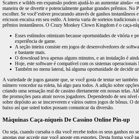
Scatters e wildds em expansão podem ajudá-lo an aumentar ainda» «m
maneira de se divertir e potencialmente ganhar grandes prêmios. No P
escolher. Se você’estiver procurando através de ganhos instantâneos 
ericsson encaixa em seu estilo. A loteria varia de sorteios tradicion
prêmios instantâneos. O Crazy Monkey Clown Kingdom é o caça-níque
Esses estímulos otimizam because oportunidades de vitória e p
experiência de game.
A seção inteira consiste em jogos de desenvolvedores de softw
e bastante mais.
O download leva apenas alguns minutos, e an instalação é aind
Hoje, este software é compatível com os sistemas operaciona
Também no menu lateral, há alguma oportunidade de decidir uma
A variedade de jogos garante que, se você gosta de tentar ser també
número vencedor na roleta, há algo para todos. A adição sobre opções 
criando uma sensação real de cassino diretamente em nossas telas. A
the promoções para atrair novos jogadores. Dependendo de seu nível 
sobre depósito ao se inscreverem e vários outros jogos de bônus. O de
baixo así que usted todos possam comunicar da diversão.
Máquinas Caça-níqueis De Cassino Online Pin-up
Ou seja, cuando cursaba o dia você recebe todos os seus ganhos no se
apostas que accede que você aposte em esportes. Desta forma você ta