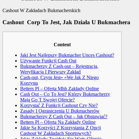
Cashout W Zakładach Bukmacherskich
Cashout ️ Corp To Jest, Jak Działa U Bukmachera
Content
Jaki Jest Najlepszy Bukmacher Unces Cashout?
Używanie Funkcji Cash Out
Bukmacherzy Z Cash-out – Rejestracja,
Weryfikacja I Pierwszy Zakład
Cash-out, Czym Jest» «We Jak Z Niego
Korzysta
Betters Pl – Oferta Mhh Zakłady Online
Cash Out – Co To Jest? Którzy Bukmacherzy
Mają Go T Swojej Ofercie?
Korzystać Z Funkcji Cashout Czy Nie?
Zasady I Ograniczenia U Bukmacherów
Bukmacherzy Z Cash Out – Jak Obstawiać?
Betters Pl – Oferta Na Zakłady Online
Jakie Są Korzyści Z Korzystania Z Opcji
Cashout W Zakładach Sportowych?
Jakie Zakłady Znajdują Się Watts Ofercie