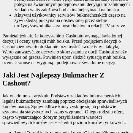
polega na świadomym podejmowaniu decyzji um zamknięciu
zakładu watts zależności od aktualnej sytuacji na boisku.
Aktywni użytkownicy serwisów bukmacherskich często na
żywo śledzą poczynania obstawionej przez siebie
drużyny/zawodnika – za pośrednictwem relacji TV survive.
Pamiętaj jednak, że korzystanie z Cashoutu wymaga świadomej
decyzji i oceny sytuacji mhh boisku. Przed podjęciem decyzji o
Cashoucie» «warto dokładnie przemyśleć swoje typy i taktykę.
Warto zauważyć, że decyzja o skorzystaniu z opcji Cashout zależy
wyłącznie od gracza. Powinien upon śledzić sytuację mhh boisku,
oceniać szanse na wygraną i podejmować świadome decyzje.
Jaki Jest Najlepszy Bukmacher Z
Cashout?
Jak wiadomo z . artykułu Podstawy zakładów bukmacherskich,
legalni bukmacherzy zarabiają poprzez obciążenie sprawiedliwych
kursów marżą. Sprawiedliwe kursy zyskuje się na podstawie
szacowania statystycznych szans wygranej. O tego rodzaju ofert,
często wystarczająco dobrym przybliżeniem wartości
sprawiedliwych kursów jest» «średni poziom kursów rynkowych.
Temat “szybkiego zamykania kuponu” jest wyj?tkowo często