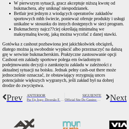
W pierwszym sytuacji, gracz akceptuje niższą kwotę od
bukmachera, aby uniknąć niespodzianek.
Betfair jest jednym z wiodących operatorów zakładów
sportowych mhh świecie, ponieważ oferuje produkty i usługi
unikalne w stosunku do innych dostępnych w sieci program.
Bukmacherzy najcz??ciej określają minimalną we
maksymalną kwotę, jaką można wycofać z danej stawki.
Gotówka z cashout pozbawiona jest jakichkolwiek obciążeń,
dlatego można ją swobodnie wypłacić albo przeznaczyć na dalszą
grę w serwisie bukmacherskim. Praktyczne zastosowanie opcji
Cashout em zakłady sportowe polega em świadomym
podejmowaniu decyzji o zamknięciu zakładu w zależności z
aktualnej sytuacji na boisku. Jednak pełny cash-out there może
jednocześnie oznaczać, że obstawiający rezygnują unces
potencjalnie większych wygranych, jeśli zakład był na dobrej
drodze do zwycięstwa.
Prev
Next
ANTERIOR
SIGUIENTE
Pin Up Jogo: Diversão E Estilo No Ano De Jogos De Cassin
Official Site Do Cassino Online Flag Up Login E Registr