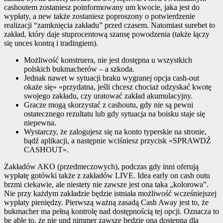
cashoutem zostaniesz poinformowany um kwocie, jaka jest do
wypłaty, a new także zostaniesz poproszony o potwierdzenie
realizacji “zamknięcia zakładu” przed czasem. Natomiast surebet to
zakład, który daje stuprocentową szansę powodzenia (także łączy
się unces kontrą i tradingiem).
Możliwość konstruera, nie jest dostępna u wszystkich
polskich bukmacherów – a szkoda.
Jednak nawet w sytuacji braku wygranej opcja cash-out
okaże się» «przydatna, jeśli chcesz chociaż odzyskać kwotę
swojego zakładu, czy uratować zakład akumulacyjny.
Gracze mogą skorzystać z cashoutu, gdy nie są pewni
ostatecznego rezultatu lub gdy sytuacja na boisku staje się
niepewna.
Wystarczy, że zalogujesz się na konto typerskie na stronie,
bądź aplikacji, a następnie wciśniesz przycisk «SPRAWDŹ
CASHOUT».
Zakładów AKO (przedmeczowych), podczas gdy inni oferują
wypłatę gotówki także z zakładów LIVE. Idea early on cash outu
brzmi ciekawie, ale niestety nie zawsze jest ona taka „kolorowa”.
Nie przy każdym zakładzie będzie istniała możliwość wcześniejszej
wypłaty pieniędzy. Pierwszą ważną zasadą Cash Away jest to, że
bukmacher ma pełną kontrolę nad dostępnością tej opcji. Oznacza to
be able to, że nie und nimmer zawsze będzie ona dostępna dla