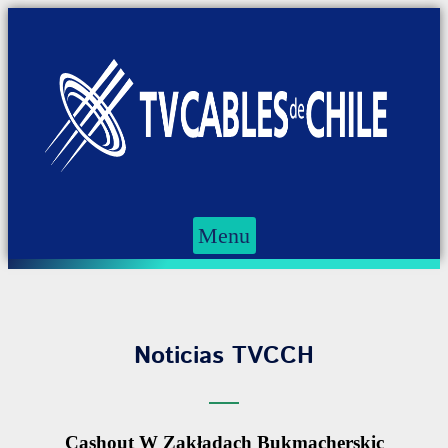
Menu
Noticias TVCCH
Cashout W Zakładach Bukmacherskic