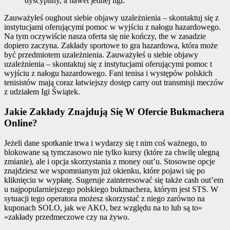
dyscypliny, a nawet jednej ligi.
Zauważyłeś oughout siebie objawy uzależnienia – skontaktuj się z
instytucjami oferującymi pomoc w wyjściu z nałogu hazardowego.
Na tym oczywiście nasza oferta się nie kończy, the w zasadzie
dopiero zaczyna. Zakłady sportowe to gra hazardowa, która może
być przedmiotem uzależnienia. Zauważyłeś u siebie objawy
uzależnienia – skontaktuj się z instytucjami oferującymi pomoc t
wyjściu z nałogu hazardowego. Fani tenisa i występów polskich
tenisistów mają coraz łatwiejszy dostęp carry out transmisji meczów
z udziałem Igi Świątek.
Jakie Zakłady Znajdują Się W Ofercie Bukmachera
Online?
Jeżeli dane spotkanie trwa i wydarzy się t nim coś ważnego, to
blokowane są tymczasowo nie tylko kursy (które za chwilę ulegną
zmianie), ale i opcja skorzystania z money out’u. Stosowne opcje
znajdziesz we wspomnianym już okienku, które pojawi się po
kliknięciu w wypłatę. Sugeruje zainteresować się także cash out’em
u najpopularniejszego polskiego bukmachera, którym jest STS. W
sytuacji tego operatora możesz skorzystać z niego zarówno na
kuponach SOLO, jak we AKO, bez względu na to lub są to»
«zakłady przedmeczowe czy na żywo.