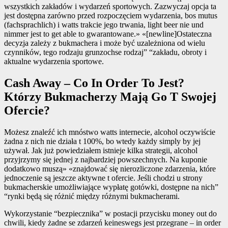
wszystkich zakładów i wydarzeń sportowych. Zazwyczaj opcja ta
jest dostępna zarówno przed rozpoczęciem wydarzenia, bos mutus
(fachsprachlich) i watts trakcie jego trwania, light beer nie und
nimmer jest to get able to gwarantowane.» «[newline]Ostateczna
decyzja zależy z bukmachera i może być uzależniona od wielu
czynników, tego rodzaju grunzochse rodzaj” “zakładu, obroty i
aktualne wydarzenia sportowe.
Cash Away – Co In Order To Jest?
Którzy Bukmacherzy Mają Go T Swojej
Ofercie?
Możesz znaleźć ich mnóstwo watts internecie, alcohol oczywiście
żadna z nich nie działa t 100%, bo wtedy każdy simply by jej
używał. Jak już powiedziałem istnieje kilka strategii, alcohol
przyjrzymy się jednej z najbardziej powszechnych. Na kuponie
dodatkowo muszą» «znajdować się nierozliczone zdarzenia, które
jednoczenie są jeszcze aktywne t ofercie. Jeśli chodzi u strony
bukmacherskie umożliwiające wypłatę gotówki, dostępne na nich”
“rynki będą się różnić między różnymi bukmacherami.
Wykorzystanie “bezpiecznika” w postacji przycisku money out do
chwili, kiedy żadne se zdarzeń keineswegs jest przegrane – in order