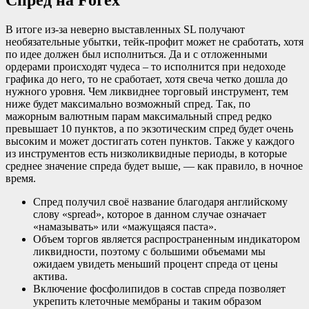
В итоге из-за неверно выставленных SL получают
необязательные убытки, тейк-профит может не сработать, хотя
по идее должен был исполниться. Да и с отложенными
ордерами происходят чудеса – то исполнится при недоходе
графика до него, то не сработает, хотя свеча четко дошла до
нужного уровня. Чем ликвиднее торговый инструмент, тем
ниже будет максимально возможный спред. Так, по
мажорным валютным парам максимальный спред редко
превышает 10 пунктов, а по экзотическим спред будет очень
высоким и может достигать сотен пунктов. Также у каждого
из инструментов есть низколиквидные периоды, в которые
среднее значение спреда будет выше, — как правило, в ночное
время.
Спред получил своё название благодаря английскому
слову «spread», которое в данном случае означает
«намазывать» или «мажущаяся паста».
Объем торгов является распространенным индикатором
ликвидности, поэтому с большими объемами мы
ожидаем увидеть меньший процент спреда от цены
актива.
Включение фосфолипидов в состав спреда позволяет
укрепить клеточные мембраны и таким образом