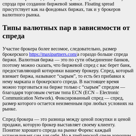
спрэда при создании биржевой заявки. Floating spread
присутствует как на фондовых биржах, так и у брокеров
валютного рынка.
Типы валютных пар в зависимости от
спреда
Участие брокера более весомое, следовательно, размер
брокерского
https://maxipartners.com/
а гораздо больше спреда
биржи. Валютная биржа — это по сути объединение банков,
поэтому можно сказать, что биржевой спред с вас берет банк,
предоставляющий котировки вашему брокеру. Спред, который
взимает биржа, называют “сырым”, то есть без прибавки к
нему маркапа и брокерского спреда. В настоящее время
можно торговаться на бирже только с “сырым” спредом —
благодаря торговым счетам типа ECN (ECN – Electronic
Communication Network). Фиксированный спред — спред,
размер которого остается неизменным при любых условиях на
рынке.
Спред брокера — это разница между ценой покупки и ценой
продажи, которую брокер выставляет своему клиенту.
Понятие хорошего спреда на рынке Форекс каждый
устанавливает сам для себя. Но в трейдерской среде хорошим