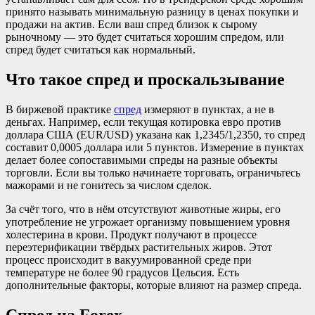
принято называть минимальную разницу в ценах покупки и
продажи на актив. Если ваш спред близок к сырому
рыночному — это будет считаться хорошим спредом, или
спред будет считаться как нормальный.
Что такое спред и проскальзывание
В биржевой практике
спред
измеряют в пунктах, а не в
деньгах. Например, если текущая котировка евро против
доллара США (EUR/USD) указана как 1,2345/1,2350, то спред
составит 0,0005 доллара или 5 пунктов. Измерение в пунктах
делает более сопоставимыми спреды на разные объекты
торговли. Если вы только начинаете торговать, ограничьтесь
мажорами и не гонитесь за числом сделок.
За счёт того, что в нём отсутствуют животные жиры, его
употребление не угрожает организму повышением уровня
холестерина в крови. Продукт получают в процессе
переэтерификации твёрдых растительных жиров. Этот
процесс происходит в вакуумированной среде при
температуре не более 90 градусов Цельсия. Есть
дополнительные факторы, которые влияют на размер спреда.
Спред на Forex