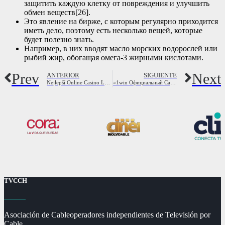
защитить каждую клетку от повреждения и улучшить
обмен веществ[26].
Это явление на бирже, с которым регулярно приходится
иметь дело, поэтому есть несколько вещей, которые
будет полезно знать.
Например, в них вводят масло морских водорослей или
рыбий жир, обогащая омега-3 жирными кислотами.
Prev
Next
ANTERIOR
SIGUIENTE
Nejlepší Online Casino Legální České Stránky 202
«1win Официальный Сайт Букмекера 1вин Ставки и Спорт И Онлайн-казин
TVCCH
Asociación de Cableoperadores independientes de Televisión por
Cable.