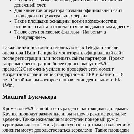
денежный счет.
Для клиентов оператора созданы официальный сайт
площадки и еще актуальных зеркал.
Такие площадки оснащены всеми возможностями
основного сайта и отличаются лишь доменным адресом.
Также есть поисковые фильтры «Нагреты» а
«Популярные».
Также линки постоянно публикуются в Telegram-канале
оператора 1Вин. Ганцвайх мониторить официальный сайт
после регистрации или посещать сайты партнеров. Проект
запрещает регистрацию более одного аккаунта%2C
правда%2C не очень усиленно проверяет этот момент.
Возрастное ограничение стандартное для БК и казино – 18
лет. Онлайн-игры – второе направление деятельности БК
1Win.
Масштаб Букмекера
Кроме того%2C а лобби есть раздел с настоящими дилерами.
Крупье проводят различные игры и шоу в режиме реальные
времени. Также нежелающим доступен покерный рум с
турнирами же столами. Для доступа к азартным развлечениям
клиенты могут довольствоваться зеркалами. Такие площадки