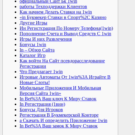
официальный Сайт Бк 1win
работы Техподдержки Клиентов
Как начнем Делать Ставки на 1win
«in Букмекер Ставки в Спорт%2C Казино
Другие Игры
Ин Регистсрация По Номеру Телефона(1win)
Пополнение Счета и Вывод Средств C 1win
Игры И них Развлечения
Бонусы 1win
In – Обзор Сайта
Каталог Игр
Как войти На Сайт псевдорасследование
Регистрации
Что Предлагает 1win
Игровые Автоматы От 1win%3A Играйте В
Новые Слоты!
Мобильные Приложения И Мобильная
Версия Сайта 1win»
In Bet%3A Ваш ключ К Миру Ставок
In Регистрация (1вин)
Бонусы Для Игроков
Регистрация В Букмекерской Конторе
а Скачать И определить Приложение 1win
In Bet%3A Ваш замок К Миру Ставок