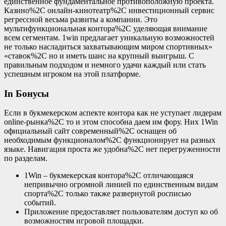
единственное фундаментальное противоположную проекта.
Казино%2C онлайн-кинотеатр%2C инвестиционный сервис
регрессной весьма развиты а компании. Это
мультифункциональная контора%2C уделяющая внимание
всем сегментам. 1win предлагает уникальную возможностей
не только насладиться захватывающим миром спортивных»
«ставок%2C но и иметь шанс на крупный выигрыш. С
правильным подходом и немного удачи каждый или стать
успешным игроком на этой платформе.
In Бонусы
Если в букмекерском аспекте контора как не уступает лидерам
online-рынка%2C то и этом способна даем им фору. Них 1Win
официальный сайт современный%2C оснащен об
необходимым функционалом%2C функционирует на разных
языке. Навигация проста же удобна%2C нет перегруженности
по разделам.
1Win – букмекерская контора%2C отличающаяся
непривычно огромной линией по единственным видам
спорта%2C только также развернутой росписью
событий.
Приложение предоставляет пользователям доступ ко об
возможностям игровой площадки.