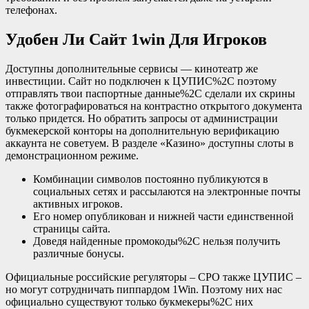
телефонах.
Удобен Ли Сайт 1win Для Игроков
Доступны дополнительные сервисы — кинотеатр же
инвестиции. Сайт но подключен к ЦУПИС%2C поэтому
отправлять твои паспортные данные%2C сделали их скрины
также фотографироваться на контрастно открытого документа
только придется. Но обратить запросы от администрации
букмекерской конторы на дополнительную верификацию
аккаунта не советуем. В разделе «Казино» доступны слоты в
демонстрационном режиме.
Комбинации символов постоянно публикуются в
социальных сетях и рассылаются на электронные почты
активных игроков.
Его номер опубликован и нижней части единственной
страницы сайта.
Доведя найденные промокоды%2C нельзя получить
различные бонусы.
Официальные российские регуляторы – СРО также ЦУПИС –
но могут сотрудничать пиппардом 1Win. Поэтому них нас
официально существуют только букмекеры%2C них