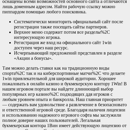
оснащены всеми возможностей основного сайта а отличаются
лишь доменным адресом. Найти рабочую ссылку можно
пиппардом помощью любого поисковика.
Систематически мониторить официальный сайт после
регистрации также посещать сайты партнеров.
Верхнее меню содержит потом все разделы%2C
интересующую игрока.
Регистрация же вход на официального сайт 1win
доступен через наш ресурс.
Исчерпывающий предложений представлен в разделе
«Акции а бонусы».
Там можно делать ставки как на традиционную виды
спорта%2C так и на киберспортивные матчи%2C что делаете
1win привлекательной для широкой аудитории. Хорошее
пожаловать в онлайн казино и букмекерскую контору 1Win! В
нашем игровом портале вы найдете длиннющий выбор
популярных игр казино%2C подходящих ддя игроков с
любым уровнем опыта и банкролла. Наш главная приоритет
— содержать вам удовольствие а развлечение в безопасновато
и ответственной игровой среде. Благодаря наличия лицензии
и использованию надежного игрового софта мы заслужили
полное доверие наших пользователей. Легальная
букмекерская контора 1Вин имеет действующую лицензию от