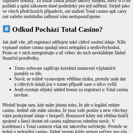
zajímavé bonusy. Tu může získat pouze takový subjekt, který si o du
požádá a splní zákonem dané podmínky pro její udělení. Stejně jako
ve všech předchozích případech, ani stažení Total casino apk carry
out vašeho mobilního zařízení vám nedoporučujeme.
Odkud Pochází Total Casino?
Jak jistě víte, při registraci sdělujete také citlivé osobní údaje. Níže
vypsané online casina spadají mezi nelegální a nedůvěryhodná.
Proto se v nich neregistrujte a už vůbec do nich nevkládejte žádné
finanční prostředky.
Tento software zajišťuje korektní nastavení výplatních
poměrů ve hře.
Navíc se reálně vystavujete většímu riziku, protože unik dat
a citlivých údajů jou v tomto případě zase o něco vyšší.
Jestli existuje nějaký added bonus za registraci u Total casina
nevíme.
Předně hrajte tam, kde máte jistotu toho, že jde o legální online
casino. Jedině zde máte záruku, že jsou vaše peníze a new všechny
vámi poskytnuté údaje v bezpečí. Bonusové kódy má většina hráčů
spojené s šancí dostat od casina zajímavou odměnu navíc. V
kombinaci s Total casinem však nic takového nečekejte. Protože se
jedná o nelegální casino, žádné promo kódy nejsou určeny pro vás.