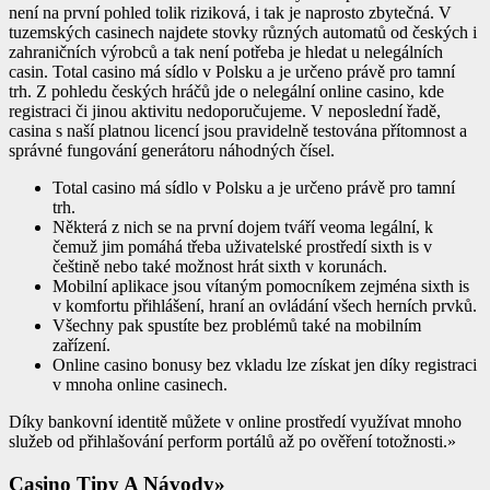
není na první pohled tolik riziková, i tak je naprosto zbytečná. V
tuzemských casinech najdete stovky různých automatů od českých i
zahraničních výrobců a tak není potřeba je hledat u nelegálních
casin. Total casino má sídlo v Polsku a je určeno právě pro tamní
trh. Z pohledu českých hráčů jde o nelegální online casino, kde
registraci či jinou aktivitu nedoporučujeme. V neposlední řadě,
casina s naší platnou licencí jsou pravidelně testována přítomnost a
správné fungování generátoru náhodných čísel.
Total casino má sídlo v Polsku a je určeno právě pro tamní
trh.
Některá z nich se na první dojem tváří veoma legální, k
čemuž jim pomáhá třeba uživatelské prostředí sixth is v
češtině nebo také možnost hrát sixth v korunách.
Mobilní aplikace jsou vítaným pomocníkem zejména sixth is
v komfortu přihlášení, hraní an ovládání všech herních prvků.
Všechny pak spustíte bez problémů také na mobilním
zařízení.
Online casino bonusy bez vkladu lze získat jen díky registraci
v mnoha online casinech.
Díky bankovní identitě můžete v online prostředí využívat mnoho
služeb od přihlašování perform portálů až po ověření totožnosti.»
Casino Tipy A Návody»