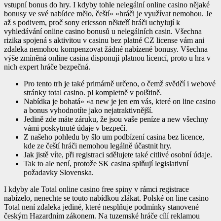
vstupní bonus do hry. I kdyby tohle nelegální online casino nějaké
bonusy ve své nabídce mělo, čeští» «hráči je využívat nemohou. Je
až s podivem, proč sony ericsson někteří hráči uchylují k
vyhledávání online casino bonusů u nelegálních casin. Všechna
rizika spojená s aktivitou v casinu bez platné CZ license vám ani
zdaleka nemohou kompenzovat žádné nabízené bonusy. Všechna
výše zmíněná online casina disponují platnou licencí, proto u hra v
nich expert hráče bezpečná.
Pro tento trh je také primárně určeno, o čemž svědčí i webové
stránky total casino. pl kompletně v polštině.
Nabídka je bohatá» «a new je jen em vás, které on line casino
a bonus vyhodnotíte jako nejatraktivnější.
Jedině zde máte záruku, že jsou vaše peníze a new všechny
vámi poskytnuté údaje v bezpečí.
Z našeho pohledu by šlo um podbízení casina bez licence,
kde ze čeští hráči nemohou legálně účastnit hry.
Jak jistě víte, při registraci sdělujete také citlivé osobní údaje.
Tak to ale není, protože SK casina splňují legislativní
požadavky Slovenska.
I kdyby ale Total online casino free spiny v rámci registrace
nabízelo, nenechte se touto nabídkou zlákat. Polské on line casino
Total není zdaleka jediné, které nesplňuje podmínky stanovené
českým Hazardním zákonem. Na tuzemské hráče cílí reklamou