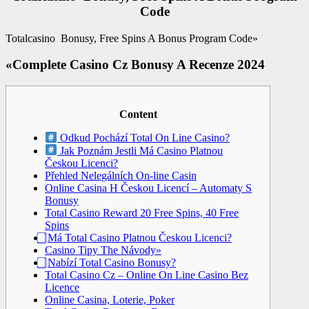
Code
Totalcasino ️ Bonusy, Free Spins A Bonus Program Code»
«Complete Casino Cz Bonusy A Recenze 2024
Content
Odkud Pochází Total On Line Casino?
Jak Poznám Jestli Má Casino Platnou
Českou Licenci?
Přehled Nelegálních On-line Casin
Online Casina H Českou Licencí – Automaty S
Bonusy
Total Casino Reward 20 Free Spins, 40 Free
Spins
⃣ Má Total Casino Platnou Českou Licenci?
Casino Tipy The Návody»
⃣ Nabízí Total Casino Bonusy?
Total Casino Cz – Online On Line Casino Bez
Licence
Online Casina, Loterie, Poker