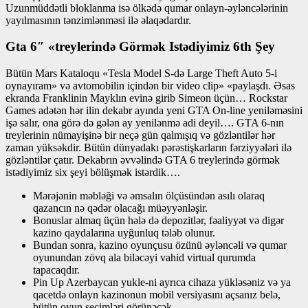
Uzunmüddətli bloklanma isə ölkədə qumar onlayn-əyləncələrinin
yayılmasının tənzimlənməsi ilə əlaqədardır.
Gta 6″ «treylerində Görmək Istədiyimiz 6th Şey
Bütün Mars Kataloqu «Tesla Model S-də Large Theft Auto 5-i
oynayıram» və avtomobilin içindən bir video clip» «paylaşdı. Əsas
ekranda Franklinin Mayklın evinə girib Simeon üçün… Rockstar
Games adətən hər ilin dekabr ayında yeni GTA On-line yeniləməsini
işə salır, ona görə də gələn ay yenilənmə adi deyil…. GTA 6-nın
treylerinin nümayişinə bir neçə gün qalmışıq və gözləntilər hər
zaman yüksəkdir. Bütün dünyadakı pərəstişkarların fərziyyələri ilə
gözləntilər çatır. Dekabrın əvvəlində GTA 6 treylerində görmək
istədiyimiz six şeyi bölüşmək istərdik….
Mərəjənin məbləği və əmsalın ölçüsündən asılı olaraq
qazancın nə qədər olacağı müəyyənləşir.
Bonuslar almaq üçün hələ də depozitlər, fəaliyyət və digər
kazino qaydalarına uyğunluq tələb olunur.
Bundan sonra, kazino oyunçusu özünü əyləncəli və qumar
oyunundan zövq ala biləcəyi vahid virtual qurumda
tapacaqdır.
Pin Up Azerbaycan yukle-ni ayrıca cihaza yükləsəniz və ya
qacetdə onlayn kazinonun mobil versiyasını açsanız belə,
bütün oyun seçimləri görünəcək.