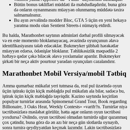
Bütün bonus təklifləri müddəti ilə məhdudlaşdırılır, buna görə
də onların oynanmasını müəyyən olunmamış müddətə təxirə
salmamalısınız.
Bu ayın əvvəlində modder Bloc, GTA 5 üçün en yeni hekayə
yaratma modu olan Sentient Streets-i nümayiş etdirdi.
Bu halda, Marathonbet saytının adminləri dərhal profili silməyəcək
və en este momento bloklamayacaq, əvəzində oyunçunun əlavə
identifikasiyasını tələb edəcəklər. Bukmeyker şübhəli hərəkətlər
müəyyən edərsə, ödənişlər bloklanır. Təhlükəsizlik məqsədilə 2
həftəyə qədər çəkə biləcək əlavə yoxlamalar aparılır. Bukmeyker
şirkəti bir neçə aktiv pourtour yaradan oyunçuları cəzalandırır.
Marathonbet Mobil Versiya/mobil Tətbiq
Amma qumarbaz mükafat yeri tutmasa da, real pul üzərində oyun
üçün iştirakı üçün kiçik məbləğdə pul mükafatı ala bilər, sadəcə bu,
iştirak üçün kiçik məbləğdə təşviqdir. Kazino saytında keçirilən
populyar turnirlər arasında Spinomenal Grand Tour, Book regarding
Billionaire, 3 Oaks Heat, Weekly Contests» «varifr?n. Turnirlər niyə
təcrübəsizlərə məsləhət görülür, hətta əgər onların oyun təcrübəsi
yoxdursa? Əslində, oyun təcrübəsi olmadan turnirdə uğur qazanmaq
çox çətindir, buna görə də ən azı bir neçə gün slotlarda oynayıb,
sonra turnirə qeydiyyatdan keçmək lazımdır. Lakin təcrübəsizlərə