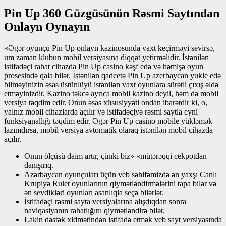
Pin Up 360 Güzgüsünün Rəsmi Saytından
Onlayn Oynayın
«Əgər oyunçu Pin Up onlayn kazinosunda vaxt keçirməyi sevirsə,
um zaman klubun mobil versiyasına diqqət yetirməlidir. İstənilən
istifadəçi rahat cihazda Pin Up casino kəşf edə və həmişə oyun
prosesində qala bilər. İstənilən qadcetə Pin Up azerbaycan yukle edə
bilməyinizin əsas üstünlüyü istənilən vaxt oyunlara sürətli çıxış əldə
etməyinizdir. Kazino təkcə ayrıca mobil kazino deyil, həm də mobil
versiya təqdim edir. Onun əsas xüsusiyyəti ondan ibarətdir ki, o,
yalnız mobil cihazlarda açılır və istifadəçiyə rəsmi saytla eyni
funksiyanallığı təqdim edir. Əgər Pin Up casino mobile yükləmək
lazımdırsa, mobil versiya avtomatik olaraq istənilən mobil cihazda
açılır.
Onun ölçüsü daim artır, çünki biz» «mütərəqqi cekpotdan
danışırıq.
Azərbaycan oyunçuları üçün veb səhifəmizdə ən yaxşı Canlı
Krupiyə Rulet oyunlarının qiymətləndirmələrini tapa bilər və
ən sevdikləri oyunları asanlıqla seçə bilərlər.
İstifadəçi rəsmi sayta versiyalarına alışdıqdan sonra
naviqasiyanın rahatlığını qiymətləndirə bilər.
Lakin dəstək xidmətindən istifadə etmək veb sayt versiyasında