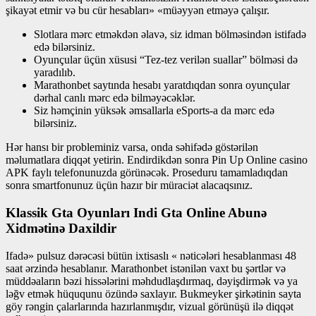
şikayət etmir və bu cür hesabları» «müəyyən etməyə çalışır.
Slotlara mərc etməkdən əlavə, siz idman bölməsindən istifadə
edə bilərsiniz.
Oyunçular üçün xüsusi “Tez-tez verilən suallar” bölməsi də
yaradılıb.
Marathonbet saytında hesabı yaratdıqdan sonra oyunçular
dərhal canlı mərc edə bilməyəcəklər.
Siz həmçinin yüksək əmsallarla eSports-a da mərc edə
bilərsiniz.
Hər hansı bir probleminiz varsa, onda səhifədə göstərilən
məlumatlara diqqət yetirin. Endirdikdən sonra Pin Up Online casino
APK faylı telefonunuzda görünəcək. Proseduru tamamladıqdan
sonra smartfonunuz üçün hazır bir müraciət alacaqsınız.
Klassik Gta Oyunları Indi Gta Online Abunə
Xidmətinə Daxildir
Ifadə» pulsuz dərəcəsi bütün ixtisaslı « nəticələri hesablanması 48
saat ərzində hesablanır. Marathonbet istənilən vaxt bu şərtlər və
müddəaların bəzi hissələrini məhdudlaşdırmaq, dəyişdirmək və ya
ləğv etmək hüququnu özündə saxlayır. Bukmeyker şirkətinin sayta
göy rəngin çalarlarında hazırlanmışdır, vizual görünüşü ilə diqqət