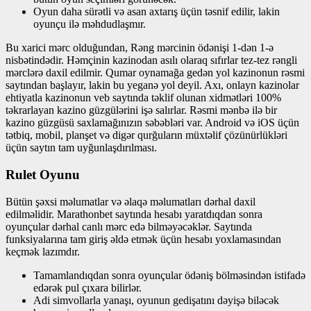
Oyun daha sürətli və asan axtarış üçün təsnif edilir, lakin
oyunçu ilə məhdudlaşmır.
Bu xarici mərc olduğundan, Rəng mərcinin ödənişi 1-dən 1-ə
nisbətindədir. Həmçinin kazinodan asılı olaraq sıfırlar tez-tez rəngli
mərclərə daxil edilmir. Qumar oynamağa gedən yol kazinonun rəsmi
saytından başlayır, lakin bu yeganə yol deyil. Axı, onlayn kazinolar
ehtiyatla kazinonun veb saytında təklif olunan xidmətləri 100%
təkrarlayan kazino güzgülərini işə salırlar. Rəsmi mənbə ilə bir
kazino güzgüsü saxlamağınızın səbəbləri var. Android və iOS üçün
tətbiq, mobil, planşet və digər qurğuların müxtəlif çözünürlükləri
üçün saytın tam uyğunlaşdırılması.
Rulet Oyunu
Bütün şəxsi məlumatlar və əlaqə məlumatları dərhal daxil
edilməlidir. Marathonbet saytında hesabı yaratdıqdan sonra
oyunçular dərhal canlı mərc edə bilməyəcəklər. Saytında
funksiyalarına tam giriş əldə etmək üçün hesabı yoxlamasından
keçmək lazımdır.
Tamamlandıqdan sonra oyunçular ödəniş bölməsindən istifadə
edərək pul çıxara bilirlər.
Adi simvollarla yanaşı, oyunun gedişatını dəyişə biləcək