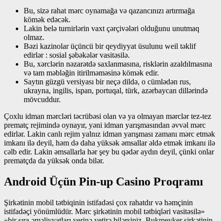
Bu, sizə rahat mərc oynamağa və qazancınızı artırmağa
kömək edəcək.
Lakin belə turnirlərin vaxt çərçivələri olduğunu unutmaq
olmaz.
Bəzi kazinolar üçüncü bir qeydiyyat üsulunu weil təklif
edirlər : sosial şəbəkələr vasitəsilə.
Bu, xərclərin nəzarətdə saxlanmasına, risklərin azaldılmasına
və tam məbləğin itirilməməsinə kömək edir.
Saytın güzgü versiyası bir neçə dildə, o cümlədən rus,
ukrayna, ingilis, ispan, portuqal, türk, azərbaycan dillərində
mövcuddur.
Çoxlu idman mərcləri təcrübəsi olan və ya olmayan mərclər tez-tez
prematç rejimində oynayır, yəni idman yarışmasından əvvəl mərc
edirlər. Lakin canlı rejim yalnız idman yarışması zamanı mərc etmək
imkanı ilə deyil, həm də daha yüksək əmsallar əldə etmək imkanı ilə
cəlb edir. Lakin əmsallarla hər şey bu qədər aydın deyil, çünki onlar
prematçda da yüksək onda bilər.
Android Üçün Pin-up Casino Proqramı
Şirkətinin mobil tətbiqinin istifadəsi çox rahatdır və həmçinin
istifadəçi yönümlüdür. Mərc şirkətinin mobil tətbiqləri vasitəsilə»
«bir sıra əməliyyatları yerinə yetirə bilərsiniz. Bukmeyker şirkətinin