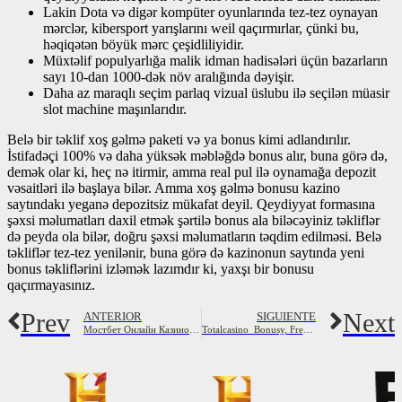
Lakin Dota və digər kompüter oyunlarında tez-tez oynayan
mərclər, kibersport yarışlarını weil qaçırmırlar, çünki bu,
həqiqətən böyük mərc çeşidliliyidir.
Müxtəlif populyarlığa malik idman hadisələri üçün bazarların
sayı 10-dan 1000-dək növ aralığında dəyişir.
Daha az maraqlı seçim parlaq vizual üslubu ilə seçilən müasir
slot machine maşınlarıdır.
Belə bir təklif xoş gəlmə paketi və ya bonus kimi adlandırılır.
İstifadəçi 100% və daha yüksək məbləğdə bonus alır, buna görə də,
demək olar ki, heç nə itirmir, amma real pul ilə oynamağa depozit
vəsaitləri ilə başlaya bilər. Amma xoş gəlmə bonusu kazino
saytındakı yeganə depozitsiz mükafat deyil. Qeydiyyat formasına
şəxsi məlumatları daxil etmək şərtilə bonus ala biləcəyiniz təkliflər
də peyda ola bilər, doğru şəxsi məlumatların təqdim edilməsi. Belə
təkliflər tez-tez yenilənir, buna görə də kazinonun saytında yeni
bonus təkliflərini izləmək lazımdır ki, yaxşı bir bonusu
qaçırmayasınız.
Prev
Next
ANTERIOR
SIGUIENTE
Мостбет Онлайн Казино Официальный Сайт ᐈ Играйте В лучшие Слот
Totalcasino ️ Bonusy, Free Spins A Bonus Program Code