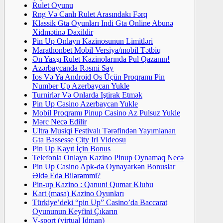
Rulet Oyunu
Rng Və Canlı Rulet Arasındakı Fərq
Klassik Gta Oyunları Indi Gta Online Abunə
Xidmətinə Daxildir
Pin Up Onlayn Kazinosunun Limitləri
Marathonbet Mobil Versiya/mobil Tətbiq
Ən Yaxşı Rulet Kazinolarında Pul Qazanın!
Azərbaycanda Rəsmi Say
Ios Və Ya Android Os Üçün Proqramı Pin
Number Up Azerbaycan Yukle
Turnirlər Və Onlarda Iştirak Etmək
Pin Up Casino Azerbaycan Yukle
Mobil Proqramı Pinup Casino Az Pulsuz Yukle
Mərc Necə Edilir
Ultra Musiqi Festivalı Tərəfindən Yayımlanan
Gta Bassesse City Irl Videosu
Pin Up Kayıt İçin Bonus
Telefonla Onlayn Kazino Pinup Oynamaq Necə
Pin Up Casino Apk-də Oynayarkən Bonuslar
Əldə Edə Bilərəmmi?
Pin-up Kazino : Qanuni Qumar Klubu
Kart (masa) Kazino Oyunları
Türkiye’deki “pin Up” Casino’da Baccarat
Oyununun Keyfini Çıkarın
V-sport (virtual Idman)