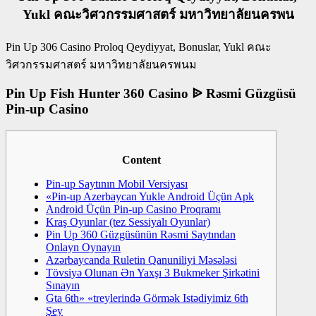
Yukl คณะวิศวกรรมศาสตร์ มหาวิทยาลัยนครพน
Pin Up 306 Casino Proloq Qeydiyyat, Bonuslar, Yukl คณะ
วิศวกรรมศาสตร์ มหาวิทยาลัยนครพนม
Pin Up Fish Hunter 360 Casino ᐉ Rəsmi Güzgüsü
Pin-up Casino
Content
Pin-up Saytının Mobil Versiyası
«Pin-up Azerbaycan Yukle Android Üçün Apk
Android Üçün Pin-up Casino Proqramı
Kraş Oyunlar (tez Sessiyalı Oyunlar)
Pin Up 360 Güzgüsünün Rəsmi Saytından
Onlayn Oynayın
Azərbaycanda Ruletin Qanuniliyi Məsələsi
Tövsiyə Olunan Ən Yaxşı 3 Bukmeker Şirkətini
Sınayın
Gta 6th» «treylerində Görmək Istədiyimiz 6th
Şey