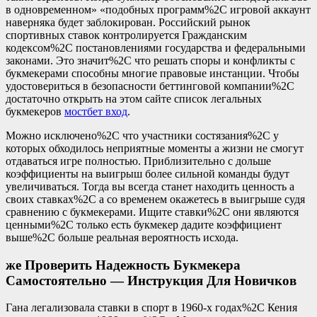
в одновременном» «подобных программ%2C игровой аккаунт
наверняка будет заблокирован. Российский рынок
спортивных ставок контролируется Гражданским
кодексом%2C постановлениями государства и федеральными
законами. Это значит%2C что решать споры и конфликты с
букмекерами способны многие правовые инстанции. Чтобы
удостовериться в безопасности беттинговой компании%2C
достаточно открыть на этом сайте список легальных
букмекеров
мостбет вход
.
Можно исключено%2C что участники состязания%2C у
которых обходилось неприятные моменты а жизни не смогут
отдаваться игре полностью. Приблизительно с дольше
коэффициенты на выигрыш более сильной команды будут
увеличиваться. Тогда вы всегда станет находить ценность а
своих ставках%2C а со временем окажетесь в выигрыше судя
сравнению с букмекерами. Ищите ставки%2C они являются
ценными%2C только есть букмекер дадите коэффициент
выше%2C больше реальная вероятность исхода.
же Проверить Надежность Букмекера
Самостоятельно — Инструкция Для Новичков
Гана легализовала ставки в спорт в 1960-х годах%2C Кения