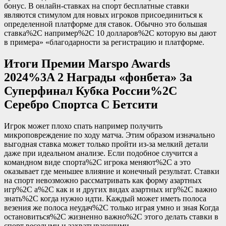
бонус. В онлайн-ставках на спорт бесплатные ставки
являются стимулом для новых игроков присоединиться к
определенной платформе для ставок. Обычно это большая
ставка%2C например%2C 10 долларов%2C которую вы дают
в примера» «благодарности за регистрацию и платформе.
Итоги Премии Marspo Awards
2024%3A 2 Награды «фонбета» За
Суперфинал Кубка России%2C
Серебро Спортса С Бетсити
Игрок может плохо спать например получить
микроповреждение по ходу матча. Этим образом изначально
выгодная ставка может только пройти из-за мелкий детали
даже при идеальном анализе. Если подобное случится а
командном виде спорта%2C игрока меняют%2C а это
оказывает где меньшее влияние и конечный результат. Ставки
на спорт невозможно рассматривать как форму азартных
игр%2C а%2C как и и других видах азартных игр%2C важно
знать%2C когда нужно идти. Каждый может иметь полоса
везения же полоса неудач%2C только играя умно и зная Когда
остановиться%2C жизненно важно%2C этого делать ставки в
спорт веселыми и захватывающими.