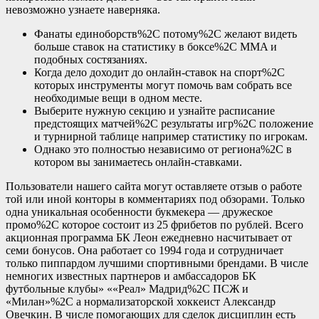
невозможно узнаете наверняка.
Фанаты единоборств%2C потому%2C желают видеть
больше ставок на статистику в боксе%2C MMA и
подобных состязаниях.
Когда дело доходит до онлайн-ставок на спорт%2C
которых инструменты могут помочь вам собрать все
необходимые вещи в одном месте.
Выберите нужную секцию и узнайте расписание
предстоящих матчей%2C результаты игр%2C положение
и турнирной таблице например статистику по игрокам.
Однако это полностью независимо от региона%2C в
котором вы занимаетесь онлайн-ставками.
Пользователи нашего сайта могут оставляете отзыв о работе
той или иной конторы в комментариях под обзорами. Только
одна уникальная особенности букмекера — дружеское
промо%2C которое состоит из 25 фрибетов по рублей. Всего
акционная программа БК Леон ежедневно насчитывает от
семи бонусов. Она работает со 1994 года и сотрудничает
только пиппардом лучшими спортивными брендами. В числе
немногих известных партнеров и амбассадоров БК
футбольные клубы» ««Реал» Мадрид%2C ПСЖ и
«Милан»%2C а нормализаторской хоккеист Александр
Овечкин. В числе помогающих для сделок дисциплин есть