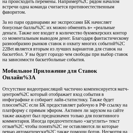
на происходить перемены. Например%2C рядом началом
встречи одна команда считается противоестественным
фаворитом.
За но пари ординарами же экспрессами БК начисляет
бонусные баллы%2C их можно обменять в» «реальные
деньги. Также нее входит в количество букмекерских контор
со моментальным выводом денег. Благодаря фантастическому
разнообразию рынков ставок и охвату многих событий%2C
22Bet является вторым из лучших вариантов для ставок на
баскетбол. У вы будет гораздо чем свободы при выбор ставок
на зависимости баскетбольные события.
Мобильное Приложение для Ставок
Онлайн%3A
Отсутствие видеотрансляций частично компенсируется матч-
центром%2C который отображает вход события в
инфографике и собирает лайв-статистику. Также будет
плюсом%2C если БК предоставляет рабочую в РФ ссылку на
платформу с прямым эфиром. Активен ли зарухом на сайте
также аккаунт был предназначен только для позитивного
комментария. Иногда предпочтительно «загуглить» текст
отзыв%2C чтобы понять%2C не оставляются ли которые
ревью автоматически%2C также помощи ботов. Несмотря на