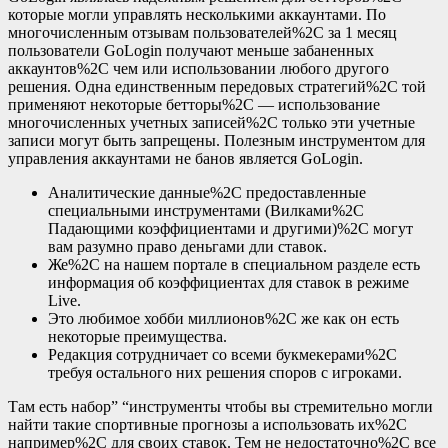
которые могли управлять несколькими аккаунтами. По
многочисленным отзывам пользователей%2C за 1 месяц
пользователи GoLogin получают меньше забаненных
аккаунтов%2C чем или использовании любого другого
решения. Одна единственным передовых стратегий%2C той
применяют некоторые бетторы%2C — использование
многочисленных учетных записей%2C только эти учетные
записи могут быть запрещены. Полезным инструментом для
управления аккаунтами не банов является GoLogin.
Аналитические данные%2C предоставленные
специальными инструментами (Вилками%2C
Падающими коэффициентами и другими)%2C могут
вам разумно право деньгами дли ставок.
Же%2C на нашем портале в специальном разделе есть
информация об коэффициентах для ставок в режиме
Live.
Это любимое хобби миллионов%2C же как он есть
некоторые преимущества.
Редакция сотрудничает со всеми букмекерами%2C
требуя остального них решения споров с игроками.
Там есть набор” “инструменты чтобы вы стремительно могли
найти такие спортивные прогнозы а использовать их%2C
например%2C для своих ставок. Тем не недостаточно%2C все