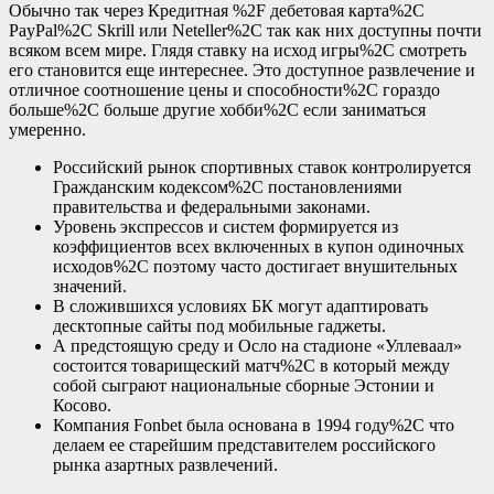
Обычно так через Кредитная %2F дебетовая карта%2C
PayPal%2C Skrill или Neteller%2C так как них доступны почти
всяком всем мире. Глядя ставку на исход игры%2C смотреть
его становится еще интереснее. Это доступное развлечение и
отличное соотношение цены и способности%2C гораздо
больше%2C больше другие хобби%2C если заниматься
умеренно.
Российский рынок спортивных ставок контролируется
Гражданским кодексом%2C постановлениями
правительства и федеральными законами.
Уровень экспрессов и систем формируется из
коэффициентов всех включенных в купон одиночных
исходов%2C поэтому часто достигает внушительных
значений.
В сложившихся условиях БК могут адаптировать
десктопные сайты под мобильные гаджеты.
А предстоящую среду и Осло на стадионе «Уллеваал»
состоится товарищеский матч%2C в который между
собой сыграют национальные сборные Эстонии и
Косово.
Компания Fonbet была основана в 1994 году%2C что
делаем ее старейшим представителем российского
рынка азартных развлечений.