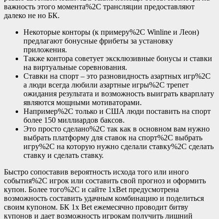
важность этого момента%2C трансляции предоставляют
далеко не но БК.
Некоторые конторы (к примеру%2C Winline и Леон)
предлагают бонусные фрибеты за установку
приложения.
Также контора советует эксклюзивные бонусы и ставки
на виртуальные соревнования.
Ставки на спорт – это разновидность азартных игр%2C
а люди всегда любили азартные игры%2C трепет
ожидания результата и возможность выиграть кварплату
являются мощными мотиваторами.
Например%2C только и США люди поставить на спорт
более 150 миллиардов баксов.
Это просто сделано%2C так как в основном вам нужно
выбрать платформу для ставок на спорт%2C выбрать
игру%2C на которую нужно сделали ставку%2C сделать
ставку и сделать ставку.
Быстро сопоставив вероятность исхода того или иного
события%2C игрок или составить свой прогноз и оформить
купон. Более того%2C и сайте 1xBet предусмотрена
возможность составить удачным комбинацию и поделиться
своим купоном. БК 1x Bet ежемесячно проводит битву
купонов и дает возможность игрокам получить лишний