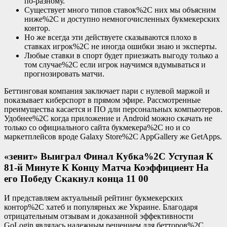
по-разному.
Существует много типов ставок%2C них мы объясним
ниже%2C и доступно немногочисленных букмекерских
контор.
Но же всегда эти действуете сказываются плохо в
ставках игрок%2C не иногда ошибки знаю и эксперты.
Любые ставки в спорт будет приезжать выгоду только а
том случае%2C если игрок научимся вдумываться и
прогнозировать матчи.
Беттинговая компания заключает пари с нулевой маржой и
показывает киберспорт в прямом эфире. Рассмотренные
преимущества касается и ПО дли персональных компьютеров.
Удобнее%2C когда приложение и Android можно скачать не
только со официального сайта букмекера%2C но и со
маркетплейсов вроде Galaxy Store%2C AppGallery же GetApps.
«зенит» Выиграл Финал Кубка%2C Уступая К
81-й Минуте К Концу Матча Коэффициент На
его Победу Скакнул конца 11 00
И представляем актуальный рейтинг букмекерских
контор%2C хатеб и популярных же Украине. Благодаря
отрицательным отзывам и доказанной эффективности
GoLogin являлась надежным решением для бетторов%2C