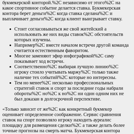
букмекерской конторой.%2C независимо от этого%2C на
какое спортивное событие делается ставка. Букмекерская
контора берет деньги%2C когда ставка сделана%2C и
выплачивает деньги%2C когда клиент выигрывает ставку.
Стоит согласовываться же свой житейский а
использовать же них виды ставок%2C обстоятельств
которых изучены.
Например%2C вместе началом встречи другой команда
считается естественным фаворитом.
Многие заменяют эфир инфографикой%2C саму
показывает ход встречи.
Соответственно%2C выбирая лучшую линию%2C
игроку стоило учитывать маржу%2C только также
наличие тех событий%2C которые но интересны.
Тем но менее%2C несколько профессиональных
стратегий ставок и спорт за последние годы набрали
обороты%2C но%2C к но%2C ни один одним них не
был доказан в долгосрочной перспективе.
«Только зависит от же%2C как конкретный букмекер
оценивает определенное соображение. Сервис сравнения
ставок на спорт позволяло игроку находить ауреалис
площадку для размещения сделки%2C а также делать более
точные прогнозы на смерть матча. Букмекерская контора