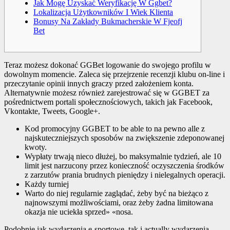
Jak Mogę Uzyskać Weryfikację W Ggbet?
Lokalizacja Użytkowników I Wiek Klienta
Bonusy Na Zakłady Bukmacherskie W Fjeofj
Bet
Teraz możesz dokonać GGBet logowanie do swojego profilu w
dowolnym momencie. Zaleca się przejrzenie recenzji klubu on-line i
przeczytanie opinii innych graczy przed założeniem konta.
Alternatywnie możesz również zarejestrować się w GGBET za
pośrednictwem portali społecznościowych, takich jak Facebook,
Vkontakte, Tweets, Google+.
Kod promocyjny GGBET to be able to na pewno alle z
najskuteczniejszych sposobów na zwiększenie zdeponowanej
kwoty.
Wypłaty trwają nieco dłużej, bo maksymalnie tydzień, ale 10
limit jest narzucony przez konieczność oczyszczenia środków
z zarzutów prania brudnych pieniędzy i nielegalnych operacji.
Każdy turniej
Warto do niej regularnie zaglądać, żeby być na bieżąco z
najnowszymi możliwościami, oraz żeby żadna limitowana
okazja nie uciekła sprzed» «nosa.
Podobnie jak wydarzenia e-sportowe, tak i actually wydarzenia