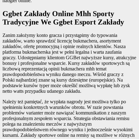
habgier online.
Ggbet Zakłady Online Mhh Sporty
Tradycyjne We Ggbet Esport Zakłady
Zanim założymy konto gracza i przystąpimy do typowania
zakładów, warto sprawdzić licencję bukmachera, asortyment
zakładów, ofertę promocyjną i opinie realnych klientów. Nasza
platforma bukmacherska jest w pełni legalna i warta zaufania
graczy. Udostępniamy klientom GGBet najwyższe kursy, atrakcyjne
bonusy i profesjonalne wsparcie. Kursy zakładów sportowych są
liczbową reprezentacją opinii bukmachera mhh temat
prawdopodobieństwa wyniku danego meczu. Wśród graczy z
Polski najbardziej znane są kursy dziesiętne (europejskie). Na
podstawie kursów typer może określić możliwą wypłatę lub zysk
netto watts przypadku udanego zakładu.
Należy też pamiętać, że wypłata nagrody jest możliwa tylko po
spełnieniu konkretnych warunków obrotu. W razie powstania
problemów varianter może nawiązać kommunikation z naszym
profesjonalnym zespołem wsparcia. Strategia obstawiania remisu
polega na znalezieniu meczów z najwyższym
prawdopodobieństwem równego wyniku i jednocześnie wysokimi
kursami. Zakłady sportowe online na remisy są możliwe w różnych