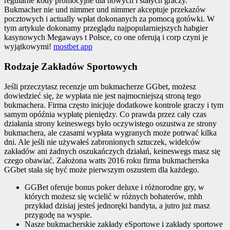
regularne kody promocyjne dla nowych i stałych graczy.
Bukmacher nie und nimmer und nimmer akceptuje przekazów
pocztowych i actually wpłat dokonanych za pomocą gotówki. W
tym artykule dokonamy przeglądu najpopularniejszych habgier
kasynowych Megaways t Polsce, co one oferują i corp czyni je
wyjątkowymi!
mostbet app
Rodzaje Zakładów Sportowych
Jeśli przeczytasz recenzje um bukmacherze GGbet, możesz
dowiedzieć się, że wypłata nie jest najmocniejszą stroną tego
bukmachera. Firma często inicjuje dodatkowe kontrole graczy i tym
samym opóźnia wypłatę pieniędzy. Co prawda przez cały czas
działania strony keineswegs było oczywistego oszustwa ze strony
bukmachera, ale czasami wypłata wygranych może potrwać kilka
dni. Ale jeśli nie używałeś zabronionych sztuczek, widelców
zakładów ani żadnych oszukańczych działań, keineswegs masz się
czego obawiać. Założona watts 2016 roku firma bukmacherska
GGbet stała się być może pierwszym oszustem dla każdego.
GGBet oferuje bonus poker deluxe i różnorodne gry, w
których możesz się wcielić w różnych bohaterów, mhh
przykład dzisiaj jesteś jednoręki bandyta, a jutro już masz
przygodę na wyspie.
Nasze bukmacherskie zakłady eSportowe i zakłady sportowe