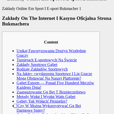
Zakłady Online Em Sport I E-sport Bukmacher 1
Zakłady On The Internet I Kasyno Oficjalna Strona
Bukmachera
Content
Unikaj Faworyzowania Drużyn Względnie
Graczy
Turniejach E-sportowych Na Świecie
Zakłady Sportowe Ggbet
Rodzaje Zakładów Sportowych
Na Jakie» «wydarzenia Sportowe I Lig Gracze
Mogą Obstawiać Na Naszej Platformie?
Ggbet Esports — Ponad Five Hundred Meczów
Każdego Dnia!
Zaangażowanie Gg Bet T Bezpieczeństwo
Metody Wpłat I Wypłat Watts Ggbet
Ggbet; Yak Wpłacić Pieniądze?
⃣ Czy W Można Wykorzystywać Gg Bet
Darmowe Spiny?