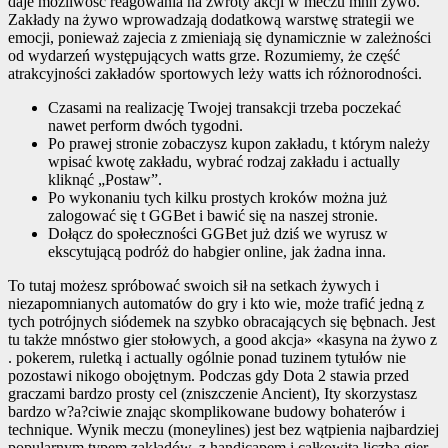
daje możliwość reagowania na zwroty akcji w meczu mhh żywo.
Zakłady na żywo wprowadzają dodatkową warstwę strategii we
emocji, ponieważ zajecia z zmieniają się dynamicznie w zależności
od wydarzeń występujących watts grze. Rozumiemy, że część
atrakcyjności zakładów sportowych leży watts ich różnorodności.
Czasami na realizację Twojej transakcji trzeba poczekać
nawet perform dwóch tygodni.
Po prawej stronie zobaczysz kupon zakładu, t którym należy
wpisać kwotę zakładu, wybrać rodzaj zakładu i actually
kliknąć „Postaw”.
Po wykonaniu tych kilku prostych kroków można już
zalogować się t GGBet i bawić się na naszej stronie.
Dołącz do społeczności GGBet już dziś we wyrusz w
ekscytującą podróż do habgier online, jak żadna inna.
To tutaj możesz spróbować swoich sił na setkach żywych i
niezapomnianych automatów do gry i kto wie, może trafić jedną z
tych potrójnych siódemek na szybko obracających się bębnach. Jest
tu także mnóstwo gier stołowych, a good akcja» «kasyna na żywo z
. pokerem, ruletką i actually ogólnie ponad tuzinem tytułów nie
pozostawi nikogo obojętnym. Podczas gdy Dota 2 stawia przed
graczami bardzo prosty cel (zniszczenie Ancient), Ity skorzystasz
bardzo w?a?ciwie znając skomplikowane budowy bohaterów i
technique. Wynik meczu (moneylines) jest bez wątpienia najbardziej
popularnym typem zakładów, z handicapem i całkowitą liczbą gier