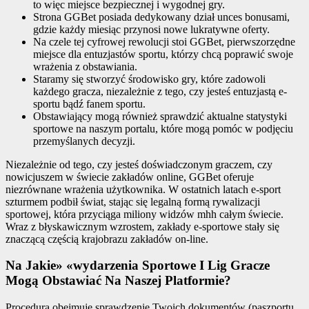
to więc miejsce bezpiecznej i wygodnej gry.
Strona GGBet posiada dedykowany dział unces bonusami,
gdzie każdy miesiąc przynosi nowe lukratywne oferty.
Na czele tej cyfrowej rewolucji stoi GGBet, pierwszorzędne
miejsce dla entuzjastów sportu, którzy chcą poprawić swoje
wrażenia z obstawiania.
Staramy się stworzyć środowisko gry, które zadowoli
każdego gracza, niezależnie z tego, czy jesteś entuzjastą e-
sportu bądź fanem sportu.
Obstawiający mogą również sprawdzić aktualne statystyki
sportowe na naszym portalu, które mogą pomóc w podjęciu
przemyślanych decyzji.
Niezależnie od tego, czy jesteś doświadczonym graczem, czy
nowicjuszem w świecie zakładów online, GGBet oferuje
niezrównane wrażenia użytkownika. W ostatnich latach e-sport
szturmem podbił świat, stając się legalną formą rywalizacji
sportowej, która przyciąga miliony widzów mhh całym świecie.
Wraz z błyskawicznym wzrostem, zakłady e-sportowe stały się
znaczącą częścią krajobrazu zakładów on-line.
Na Jakie» «wydarzenia Sportowe I Lig Gracze
Mogą Obstawiać Na Naszej Platformie?
Procedura obejmuje sprawdzenie Twoich dokumentów (paszportu