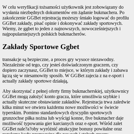
W celu weryfikacji tożsamości użytkownik jest zobowiązany do
wysłania niezbędnych dokumentów em żądanie bukmachera. Po
zakończenie GGBet rejestracją możeszy śmiało logować do profilu
GGBet zakłady, pisać opinie i dokonywać zakłady sportowych.
Wiemy, że ggbet to jeden z najnowszych, nowocześniejszych i
najpopularniejszych polskich bukmacherów.
Zakłady Sportowe Ggbet
transakcje są bezpieczne, a proces gry wysoce niezawodny.
Niezależnie od tego, czy jesteś doświadczonym graczem, czy
dopiero zaczynasz, GGBet to miejsce, w którym zakłady i zabawa
łączą się w niesamowity sposób. W GGBet zajecia z na e-sport i
actually zakłady sportowe działają,
Aby skorzystać z pełnej oferty firmy bukmacherskiej, użytkownicy
GGBet mogą założyć konto gracza, które umożliwia szybkie i
actually skuteczne obstawianie zakładów. Rejestracja trwa zaledwie
kilka minut we otwiera każdemu nowe możliwości w świecie
typerskim. Pomimo standardowych dyscyplin sportowych
grunzochse piłka nożna lub wyścigi konne, five bukmacher daje
możliwość typowania gier karcianych oraz e-sport. Wśród zalet
GGBet nale?a?oby wyróżnić atrakcyjne bonusy powitalne oraz