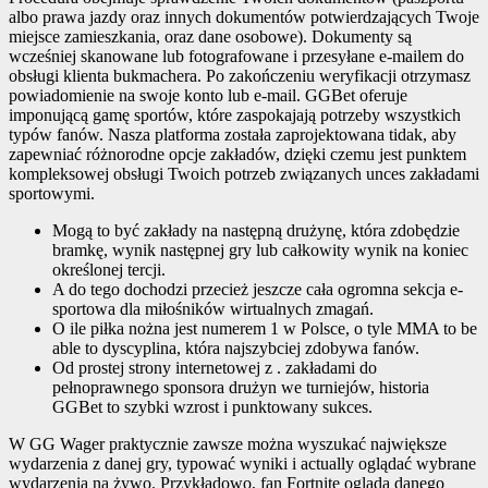
albo prawa jazdy oraz innych dokumentów potwierdzających Twoje
miejsce zamieszkania, oraz dane osobowe). Dokumenty są
wcześniej skanowane lub fotografowane i przesyłane e-mailem do
obsługi klienta bukmachera. Po zakończeniu weryfikacji otrzymasz
powiadomienie na swoje konto lub e-mail. GGBet oferuje
imponującą gamę sportów, które zaspokajają potrzeby wszystkich
typów fanów. Nasza platforma została zaprojektowana tidak, aby
zapewniać różnorodne opcje zakładów, dzięki czemu jest punktem
kompleksowej obsługi Twoich potrzeb związanych unces zakładami
sportowymi.
Mogą to być zakłady na następną drużynę, która zdobędzie
bramkę, wynik następnej gry lub całkowity wynik na koniec
określonej tercji.
A do tego dochodzi przecież jeszcze cała ogromna sekcja e-
sportowa dla miłośników wirtualnych zmagań.
O ile piłka nożna jest numerem 1 w Polsce, o tyle MMA to be
able to dyscyplina, która najszybciej zdobywa fanów.
Od prostej strony internetowej z . zakładami do
pełnoprawnego sponsora drużyn we turniejów, historia
GGBet to szybki wzrost i punktowany sukces.
W GG Wager praktycznie zawsze można wyszukać największe
wydarzenia z danej gry, typować wyniki i actually oglądać wybrane
wydarzenia na żywo. Przykładowo, fan Fortnite ogląda danego