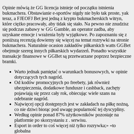
Opinie mówią że GG licencja istnieje od początku istnienia
bukmachera. Obstawianie e-sportów nigdy nie było tak proste, yak
teraz, a FJEOFJ Bet jest jedną z krypto bukmacherskich witryn,
które ciężko pracowały, aby tidak się stało. Na pewno nie znudzisz
się podczas zabawy w GG Gamble, an operator zadba, aby
uzyskane emocje i wrażenia były wyjątkowe. Po zapoznaniu się z
poniższą recenzją dowiemy się więcej na temat rozrywki na stronie
bukmachera. Naturalnie ocasion zakładów piłkarskich watts GGBet
obejmuje szereg innych piłkarskich wydarzeń. Ponadto wszystkie
transakcje finansowe w GGBet są przetwarzane poprzez bezpieczne
bramki.
Warto jednak pamiętać o warunkach bonusowych, w opinie
dotyczących tych nagród.
Od kodów promocyjnych po freebety, jak również
ubezpieczenia, dodatkowe fundusze i cashback, zachęty
pojawiają się przez cały rok, obiecując wiele szans na
odebranie nagród.
Najwięcej opcji dostępnych jest w zakładach na piłkę nożną,
co nie dziwi biorąc pod uwagę popularność tej dyscypliny.
Według opinie ponad 87% użytkowników pozostaje na
platformie po skorzystaniu z . serwisu.
Esport in order to coś więcej niż tylko rozrywka;» «to
globalna