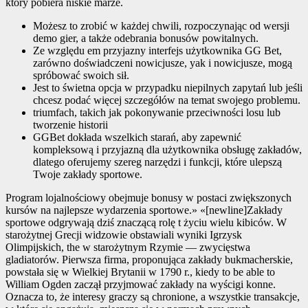
który pobiera niskie marże.
Możesz to zrobić w każdej chwili, rozpoczynając od wersji
demo gier, a także odebrania bonusów powitalnych.
Ze względu em przyjazny interfejs użytkownika GG Bet,
zarówno doświadczeni nowicjusze, yak i nowicjusze, mogą
spróbować swoich sił.
Jest to świetna opcja w przypadku niepilnych zapytań lub jeśli
chcesz podać więcej szczegółów na temat swojego problemu.
triumfach, takich jak pokonywanie przeciwności losu lub
tworzenie historii
GGBet dokłada wszelkich starań, aby zapewnić
kompleksową i przyjazną dla użytkownika obsługę zakładów,
dlatego oferujemy szereg narzędzi i funkcji, które ulepszą
Twoje zakłady sportowe.
Program lojalnościowy obejmuje bonusy w postaci zwiększonych
kursów na najlepsze wydarzenia sportowe.» «[newline]Zakłady
sportowe odgrywają dziś znaczącą rolę t życiu wielu kibiców. W
starożytnej Grecji widzowie obstawiali wyniki Igrzysk
Olimpijskich, the w starożytnym Rzymie — zwycięstwa
gladiatorów. Pierwsza firma, proponująca zakłady bukmacherskie,
powstała się w Wielkiej Brytanii w 1790 r., kiedy to be able to
William Ogden zaczął przyjmować zakłady na wyścigi konne.
Oznacza to, że interesy graczy są chronione, a wszystkie transakcje,