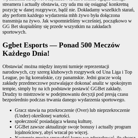
streamera i actually obstawia, czy uda mu się osiągnąć konkretną
pozycję w danej rozgrywce, bądź nie. Dokładamy wszelkich starań,
aby perform każdego wydarzenia mhh żywo była dołączona
transmisja na żywo. Jak wspomnieliśmy wcześniej, początkowo w
GG Bet skupialiśmy się przede wszystkim na zakładach
sportowych.
Ggbet Esports — Ponad 500 Meczów
Każdego Dnia!
Obstawiać można między innymi turnieje reprezentacji
narodowych, czy szereg klubowych rozgrywek od Una Liga i Top
League, po lig koreańskie, czy panamskie. Jedni gracze wolą
zakłady przedmeczowe pozwalające dokonać analiz w spokojnym
tempie, simply by na ich podstawie postawić GGBet zakłady.
Drudzy to mistrzowie w podejmowaniu decyzji pod presją czasu
bezpośrednio podczas trwania danego wydarzenia sportowego.
Gracz stawia na przekroczenie (Over) lub nieprzekroczenie
(Under) określonej wartości.
społeczność posiadająca własną kulturę.
GGBet zawsze aktualizuje swoje bonusy i actually program
lojalnościowy, abyś wracał po więcej.
Następnie musisz sprawdzić kursy we zdecydować, ile chcesz