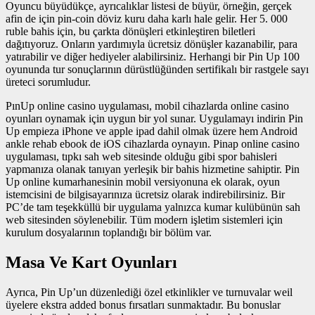
Oyuncu büyüdükçe, ayrıcalıklar listesi de büyür, örneğin, gerçek
afin de için pin-coin döviz kuru daha karlı hale gelir. Her 5. 000
ruble bahis için, bu çarkta dönüşleri etkinleştiren biletleri
dağıtıyoruz. Onların yardımıyla ücretsiz dönüşler kazanabilir, para
yatırabilir ve diğer hediyeler alabilirsiniz. Herhangi bir Pin Up 100
oyununda tur sonuçlarının dürüstlüğünden sertifikalı bir rastgele sayı
üreteci sorumludur.
PınUp online casino uygulaması, mobil cihazlarda online casino
oyunları oynamak için uygun bir yol sunar. Uygulamayı indirin Pin
Up empieza iPhone ve apple ipad dahil olmak üzere hem Android
ankle rehab ebook de iOS cihazlarda oynayın. Pinap online casino
uygulaması, tıpkı sah web sitesinde olduğu gibi spor bahisleri
yapmanıza olanak tanıyan yerleşik bir bahis hizmetine sahiptir. Pin
Up online kumarhanesinin mobil versiyonuna ek olarak, oyun
istemcisini de bilgisayarınıza ücretsiz olarak indirebilirsiniz. Bir
PC’de tam teşekküllü bir uygulama yalnızca kumar kulübünün sah
web sitesinden söylenebilir. Tüm modern işletim sistemleri için
kurulum dosyalarının toplandığı bir bölüm var.
Masa Ve Kart Oyunları
Ayrıca, Pin Up’un düzenlediği özel etkinlikler ve turnuvalar weil
üyelere ekstra added bonus fırsatları sunmaktadır. Bu bonuslar