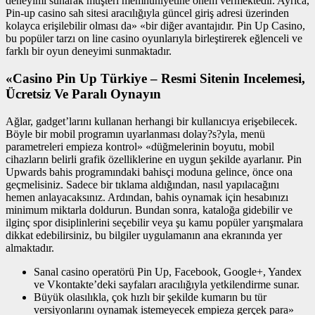
deneyimi sunarak müşteri memnuniyetine önem vermektedir. Ayrıca,
Pin-up casino sah sitesi aracılığıyla güncel giriş adresi üzerinden
kolayca erişilebilir olması da» «bir diğer avantajıdır. Pin Up Casino,
bu popüler tarzı on line casino oyunlarıyla birleştirerek eğlenceli ve
farklı bir oyun deneyimi sunmaktadır.
«Casino Pin Up Türkiye – Resmi Sitenin Incelemesi,
Ücretsiz Ve Paralı Oynayın
Ağlar, gadget’larını kullanan herhangi bir kullanıcıya erişebilecek.
Böyle bir mobil programın uyarlanması dolay?s?yla, menü
parametreleri empieza kontrol» «düğmelerinin boyutu, mobil
cihazların belirli grafik özelliklerine en uygun şekilde ayarlanır. Pin
Upwards bahis programındaki bahisçi moduna gelince, önce ona
geçmelisiniz. Sadece bir tıklama aldığından, nasıl yapılacağını
hemen anlayacaksınız. Ardından, bahis oynamak için hesabınızı
minimum miktarla doldurun. Bundan sonra, kataloğa gidebilir ve
ilginç spor disiplinlerini seçebilir veya şu kamu popüler yarışmalara
dikkat edebilirsiniz, bu bilgiler uygulamanın ana ekranında yer
almaktadır.
Sanal casino operatörü Pin Up, Facebook, Google+, Yandex
ve Vkontakte’deki sayfaları aracılığıyla yetkilendirme sunar.
Büyük olasılıkla, çok hızlı bir şekilde kumarın bu tür
versiyonlarını oynamak istemeyecek empieza gerçek para»