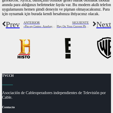
gerekecek. Ayrıca, bahisçinin ofisinde genel olarak otomatik modda
anında para aldığınızı belirtmekte fayda var. Bu modern akıllı telefon
uygulamasını hemen şimdi deneyin ve pişman olmayacaksınız. Para
için oynamak için burada kendi hesabınıza ihtiyacınız olacak.
Prev
Next
SIGUIENTE
ANTERIOR
Play On Your Current Phone ᐉ Ios And Androi
«Pin-up Casino ️ Azərbaycanın Rəsmi Sayt
TVCCH
Asociación de Cableoperadores independientes de Televisión por
Cable.
Contacto