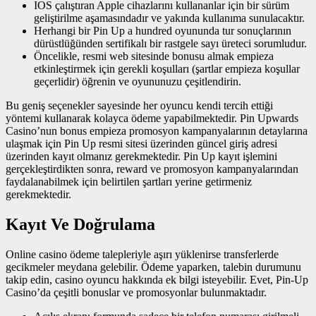
IOS çalıştıran Apple cihazlarını kullananlar için bir sürüm
geliştirilme aşamasındadır ve yakında kullanıma sunulacaktır.
Herhangi bir Pin Up a hundred oyununda tur sonuçlarının
dürüstlüğünden sertifikalı bir rastgele sayı üreteci sorumludur.
Öncelikle, resmi web sitesinde bonusu almak empieza
etkinleştirmek için gerekli koşulları (şartlar empieza koşullar
geçerlidir) öğrenin ve oyununuzu çeşitlendirin.
Bu geniş seçenekler sayesinde her oyuncu kendi tercih ettiği
yöntemi kullanarak kolayca ödeme yapabilmektedir. Pin Upwards
Casino’nun bonus empieza promosyon kampanyalarının detaylarına
ulaşmak için Pin Up resmi sitesi üzerinden güncel giriş adresi
üzerinden kayıt olmanız gerekmektedir. Pin Up kayıt işlemini
gerçekleştirdikten sonra, reward ve promosyon kampanyalarından
faydalanabilmek için belirtilen şartları yerine getirmeniz
gerekmektedir.
Kayıt Ve Doğrulama
Online casino ödeme talepleriyle aşırı yüklenirse transferlerde
gecikmeler meydana gelebilir. Ödeme yaparken, talebin durumunu
takip edin, casino oyuncu hakkında ek bilgi isteyebilir. Evet, Pin-Up
Casino’da çeşitli bonuslar ve promosyonlar bulunmaktadır.