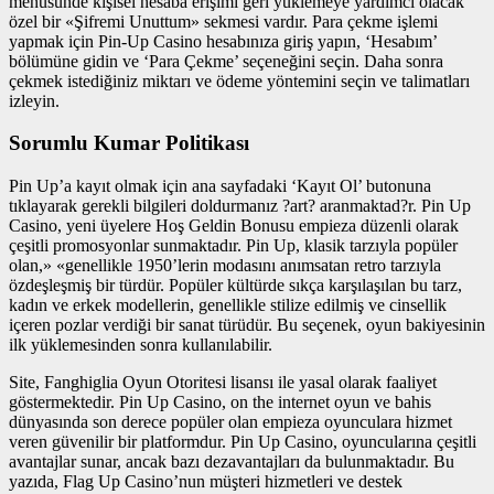
menüsünde kişisel hesaba erişimi geri yüklemeye yardımcı olacak
özel bir «Şifremi Unuttum» sekmesi vardır. Para çekme işlemi
yapmak için Pin-Up Casino hesabınıza giriş yapın, ‘Hesabım’
bölümüne gidin ve ‘Para Çekme’ seçeneğini seçin. Daha sonra
çekmek istediğiniz miktarı ve ödeme yöntemini seçin ve talimatları
izleyin.
Sorumlu Kumar Politikası
Pin Up’a kayıt olmak için ana sayfadaki ‘Kayıt Ol’ butonuna
tıklayarak gerekli bilgileri doldurmanız ?art? aranmaktad?r. Pin Up
Casino, yeni üyelere Hoş Geldin Bonusu empieza düzenli olarak
çeşitli promosyonlar sunmaktadır. Pin Up, klasik tarzıyla popüler
olan,» «genellikle 1950’lerin modasını anımsatan retro tarzıyla
özdeşleşmiş bir türdür. Popüler kültürde sıkça karşılaşılan bu tarz,
kadın ve erkek modellerin, genellikle stilize edilmiş ve cinsellik
içeren pozlar verdiği bir sanat türüdür. Bu seçenek, oyun bakiyesinin
ilk yüklemesinden sonra kullanılabilir.
Site, Fanghiglia Oyun Otoritesi lisansı ile yasal olarak faaliyet
göstermektedir. Pin Up Casino, on the internet oyun ve bahis
dünyasında son derece popüler olan empieza oyunculara hizmet
veren güvenilir bir platformdur. Pin Up Casino, oyuncularına çeşitli
avantajlar sunar, ancak bazı dezavantajları da bulunmaktadır. Bu
yazıda, Flag Up Casino’nun müşteri hizmetleri ve destek