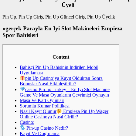
Üyeli
Pin Up, Pin Up Giriş, Pin Up Güncel Giriş, Pin Up Üyelik
«gerçek Parayla En Iyi Slot Makineleri Empieza
Spor Bahisleri
Content
Bahisçi Pin Up Bahisinin Indirilen Mobil
Uygulaması
pin Up Casino’ya Kayıt Olduktan Sonra
Bonuslar Nasıl Etkinleştirilir?
casino Pin-up Turkey – En Iyi Slot Machine
Game Ve Masa Oyunlarını Çevrimiçi Oynayın
Masa Ve Kart Oyunları
Sorumlu Kumar Politikası
Nasıl Kayıt Olunur
Empieza Pin Up Wager
Online Casinoya Nasıl Girilir?
Casino:
Pin-up Casino Nedir?
Kayıt Ve Doğrulama