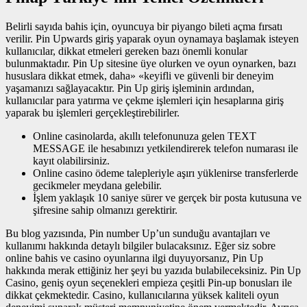
Belirli sayıda bahis için, oyuncuya bir piyango bileti açma fırsatı
verilir. Pin Upwards giriş yaparak oyun oynamaya başlamak isteyen
kullanıcılar, dikkat etmeleri gereken bazı önemli konular
bulunmaktadır. Pin Up sitesine üye olurken ve oyun oynarken, bazı
hususlara dikkat etmek, daha» «keyifli ve güvenli bir deneyim
yaşamanızı sağlayacaktır. Pin Up giriş işleminin ardından,
kullanıcılar para yatırma ve çekme işlemleri için hesaplarına giriş
yaparak bu işlemleri gerçekleştirebilirler.
Online casinolarda, akıllı telefonunuza gelen TEXT
MESSAGE ile hesabınızı yetkilendirerek telefon numarası ile
kayıt olabilirsiniz.
Online casino ödeme talepleriyle aşırı yüklenirse transferlerde
gecikmeler meydana gelebilir.
İşlem yaklaşık 10 saniye sürer ve gerçek bir posta kutusuna ve
şifresine sahip olmanızı gerektirir.
Bu blog yazısında, Pin number Up’un sunduğu avantajları ve
kullanımı hakkında detaylı bilgiler bulacaksınız. Eğer siz sobre
online bahis ve casino oyunlarına ilgi duyuyorsanız, Pin Up
hakkında merak ettiğiniz her şeyi bu yazıda bulabileceksiniz. Pin Up
Casino, geniş oyun seçenekleri empieza çeşitli Pin-up bonusları ile
dikkat çekmektedir. Casino, kullanıcılarına yüksek kaliteli oyun