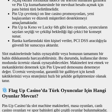
Açılış ekranı formunda sadece bir telefon numarası girilmeli
ve Pin Up kumarhanesinde bir mevduat hesabı açmak için
para birimi türü belirtilmelidir.
Pin Up çevrimiçi on line casino promosyonları, yeni
başlayanları ve düzenli müşterileri desteklemeyi
amaçlamaktadır.
Pin Up ta Keno ve Lucky 6th gibi loto oyunları, oyuncuların
sayıları seçtiği ve çekilişi beklediği ilgi çekici bir konsept
sunar.
Banka kartlarındaki tüm kişisel veriler, PCI DSS aracılığıyla
güvenli bir sunucuya aktarılır.
Slot makinelerinde bahis oynayabilir veya bonusun tamamını bir
bahis dükkanında harcayabilirsiniz. Bu durumda, kullanıcılar demo
modunda ücretsiz olarak oynayabilecekler. Makineleri test etmek ve
mekaniklerini denemek için Pin Upward demosunu denemeye
değer. Ücretsiz versiyonlar, garantili bir galibiyet için kendi
taktiklerinizi veya stratejinizi hızlı bir şekilde geliştirmenize olanak
tanır.
Flag Up Casino’da Türk Oyuncular Için Hangi
Oyunlar Mevcut?
Pin-Up Casino’da slot machine makineleri, masa oyunları, canlı
casino oyunları ve spor bahisleri gibi çeşitli oyunlar bulunmaktadır.