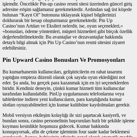
işlemdir. Öncelikle Pin-up casino resmi sitesi üzerinden güncel giriş
adresine erişim sağlamanız gerekmektedir. Ardından sağ üst köşede
bulunan “Kayıt Ol” butonuna tıklayarak kişisel bilgilerinizi
doldurarak bir hesap oluşturmanız gerekmektedir. Pin Up
Casino’nun Artıları ve Eksileri nelerdir, ise, oyun seçenekleri,»
«bonusları, ödeme yöntemleri, müşteri hizmetleri gibi birçok özellik
değerlendirilmektedir. Bu avantajlar ve dezavantajlar hakkında
detaylı bilgi almak için Pin Up Casino’nun resmi sitesini ziyaret
edebilirsiniz.
Pin Upward Casino Bonusları Ve Promosyonları
Bu kumarhanenin kullanıcıları, geliştiricilerin en rahat tasarımı
yaptığını empieza düzenli olarak çok sayıda oyun eklediğini not
eder. Şu anda, bu gerçek para kazanmak için en iyi seçeneklerden
biridir. Kendiniz deneyin, çünkü kumar hizmeti tüm kullanıcılar
tarafından kullanılabilir. PinUp uygulamasını telefonlarına veya
tabletlerine indiren yeni kullanıcıların, para karşılığında kumar
slotları oynayabilmeleri için kumar kulübüne kaydolmaları gerekir.
Mobil versiyon etkileşim kolaylığı ile sizi şaşırtacak kasiyerli, ve
bundan sonra, casino personelinin başvuruları hızlı bir şekilde işleme
koyması kesinlikle hoşunuza gidecek. Kumar hakkında
konuşuyorsak, afin de çekme işleminin four saate kadar beklemesi