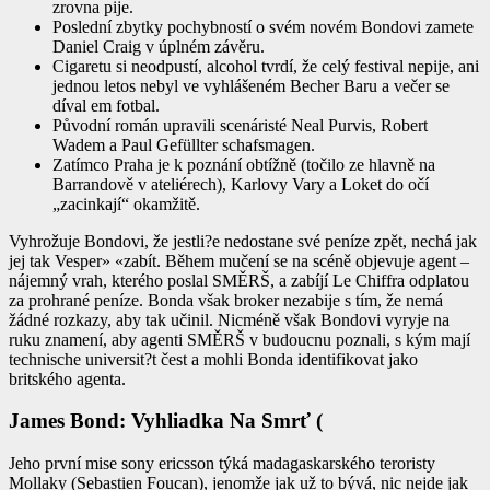
zrovna pije.
Poslední zbytky pochybností o svém novém Bondovi zamete
Daniel Craig v úplném závěru.
Cigaretu si neodpustí, alcohol tvrdí, že celý festival nepije, ani
jednou letos nebyl ve vyhlášeném Becher Baru a večer se
díval em fotbal.
Původní román upravili scenáristé Neal Purvis, Robert
Wadem a Paul Gefüllter schafsmagen.
Zatímco Praha je k poznání obtížně (točilo ze hlavně na
Barrandově v ateliérech), Karlovy Vary a Loket do očí
„zacinkají“ okamžitě.
Vyhrožuje Bondovi, že jestli?e nedostane své peníze zpět, nechá jak
jej tak Vesper» «zabít. Během mučení se na scéně objevuje agent –
nájemný vrah, kterého poslal SMĚRŠ, a zabíjí Le Chiffra odplatou
za prohrané peníze. Bonda však broker nezabije s tím, že nemá
žádné rozkazy, aby tak učinil. Nicméně však Bondovi vyryje na
ruku znamení, aby agenti SMĚRŠ v budoucnu poznali, s kým mají
technische universit?t čest a mohli Bonda identifikovat jako
britského agenta.
James Bond: Vyhliadka Na Smrť (
Jeho první mise sony ericsson týká madagaskarského teroristy
Mollaky (Sebastien Foucan), jenomže jak už to bývá, nic nejde jak