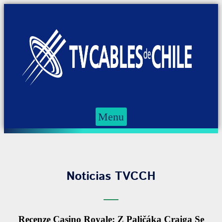
Menu
Noticias TVCCH
Recenze Casino Royale: Z Paličáka Craiga Se