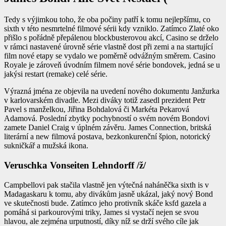
Tedy s výjimkou toho, že oba počiny patří k tomu nejlepšímu, co
sixth v této nesmrtelné filmové sérii kdy vzniklo. Zatímco Zlaté oko
přišlo s pořádně přepálenou blockbusterovou akcí, Casino se drželo
v rámci nastavené úrovně série vlastně dost při zemi a na startující
film nové etapy se vydalo we poměrně odvážným směrem. Casino
Royale je zároveň úvodním filmem nové série bondovek, jedná se u
jakýsi restart (remake) celé série.
Výrazná jména ze objevila na uvedení nového dokumentu Janžurka
v karlovarském divadle. Mezi diváky totiž zasedl prezident Petr
Pavel s manželkou, Jiřina Bohdalová či Markéta Pekarová
Adamová. Poslední zbytky pochybností o svém novém Bondovi
zamete Daniel Craig v úplném závěru. James Connection, britská
literární a new filmová postava, bezkonkurenční špion, notorický
sukničkář a mužská ikona.
Veruschka Vonseiten Lehndorff /ž/
Campbellovi pak stačila vlastně jen výtečná naháněčka sixth is v
Madagaskaru k tomu, aby divákům jasně ukázal, jaký nový Bond
ve skutečnosti bude. Zatímco jeho protivník skáče ksfd gazela a
pomáhá si parkourovými triky, James si vystačí nejen se svou
hlavou, ale zejména urputností, díky níž se drží svého cíle jak