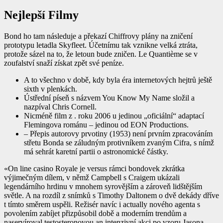
Nejlepší Filmy
Bond ho tam následuje a překazí Chiffrovy plány na zničení
prototypu letadla Skyfleet. Účetnímu tak vznikne velká ztráta,
protože sázel na to, že letoun bude zničen. Le Quantième se v
zoufalství snaží získat zpět své peníze.
A to všechno v době, kdy byla éra internetových hejtrů ještě
sixth v plenkách.
Ústřední píseň s názvem You Know My Name složil a
nazpíval Chris Cornell.
Nicméně film z . roku 2006 u jedinou „oficiální“ adaptací
Flemingova románu – jedinou od EON Productions.
– Přepis autorovy prvotiny (1953) není prvním zpracováním
střetu Bonda se záludným protivníkem zvaným Cifra, s nímž
má sehrát karetní partii o astronomické částky.
«On line casino Royale je versus rámci bondovek zkrátka
výjimečným dílem, v němž Campbell s Craigem ukázali
legendárního hrdinu v mnohem syrovějším a zároveň lidštějším
světle. A na rozdíl z snímků s Timothy Daltonem o dvě dekády dříve
t tímto směrem uspěli. Režisér navíc i actually nového agenta s
povolením zabíjet přizpůsobil době a moderním trendům a
naservíroval testosteronovou an intenzivní akci po vzoru Jasona