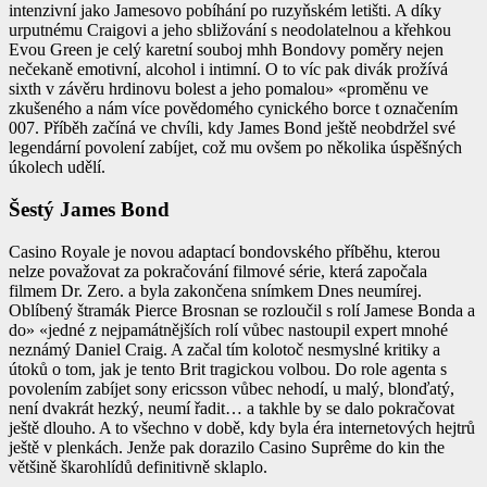
intenzivní jako Jamesovo pobíhání po ruzyňském letišti. A díky
urputnému Craigovi a jeho sbližování s neodolatelnou a křehkou
Evou Green je celý karetní souboj mhh Bondovy poměry nejen
nečekaně emotivní, alcohol i intimní. O to víc pak divák prožívá
sixth v závěru hrdinovu bolest a jeho pomalou» «proměnu ve
zkušeného a nám více povědomého cynického borce t označením
007. Příběh začíná ve chvíli, kdy James Bond ještě neobdržel své
legendární povolení zabíjet, což mu ovšem po několika úspěšných
úkolech udělí.
Šestý James Bond
Casino Royale je novou adaptací bondovského příběhu, kterou
nelze považovat za pokračování filmové série, která započala
filmem Dr. Zero. a byla zakončena snímkem Dnes neumírej.
Oblíbený štramák Pierce Brosnan se rozloučil s rolí Jamese Bonda a
do» «jedné z nejpamátnějších rolí vůbec nastoupil expert mnohé
neznámý Daniel Craig. A začal tím kolotoč nesmyslné kritiky a
útoků o tom, jak je tento Brit tragickou volbou. Do role agenta s
povolením zabíjet sony ericsson vůbec nehodí, u malý, blonďatý,
není dvakrát hezký, neumí řadit… a takhle by se dalo pokračovat
ještě dlouho. A to všechno v době, kdy byla éra internetových hejtrů
ještě v plenkách. Jenže pak dorazilo Casino Suprême do kin the
většině škarohlídů definitivně sklaplo.