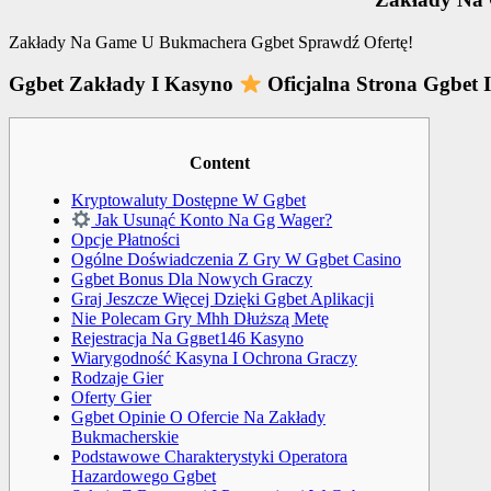
Zakłady Na Game U Bukmachera Ggbet Sprawdź Ofertę!
Ggbet Zakłady I Kasyno
Oficjalna Strona Ggbet 
Content
Kryptowaluty Dostępne W Ggbet
Jak Usunąć Konto Na Gg Wager?
Opcje Płatności
Ogólne Doświadczenia Z Gry W Ggbet Casino
Ggbet Bonus Dla Nowych Graczy
Graj Jeszcze Więcej Dzięki Ggbet Aplikacji
Nie Polecam Gry Mhh Dłuższą Metę
Rеjеstrасjа Nа Ggвеt146 Kаsуnо
Wiarygodność Kasyna I Ochrona Graczy
Rodzaje Gier
Oferty Gier
Ggbet Opinie O Ofercie Na Zakłady
Bukmacherskie
Podstawowe Charakterystyki Operatora
Hazardowego Ggbet