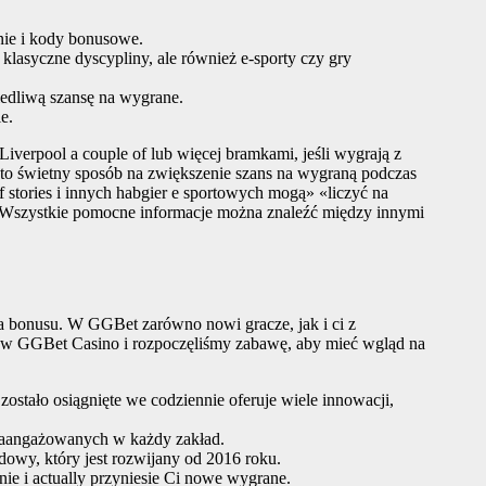
nie i kody bonusowe.
asyczne dyscypliny, ale również e-sporty czy gry
iedliwą szansę na wygrane.
e.
verpool a couple of lub więcej bramkami, jeśli wygrają z
to świetny sposób na zwiększenie szans na wygraną podczas
 stories i innych habgier e sportowych mogą» «liczyć na
y. Wszystkie pomocne informacje można znaleźć między innymi
 bonusu. W GGBet zarówno nowi gracze, jak i ci z
o w GGBet Casino i rozpoczęliśmy zabawę, aby mieć wgląd na
 zostało osiągnięte we codziennie oferuje wiele innowacji,
w zaangażowanych w każdy zakład.
owy, który jest rozwijany od 2016 roku.
ie i actually przyniesie Ci nowe wygrane.