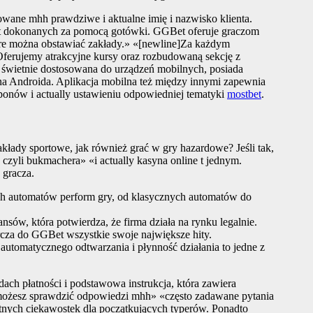
owane mhh prawdziwe i aktualne imię i nazwisko klienta.
t dokonanych za pomocą gotówki. GGBet oferuje graczom
re można obstawiać zakłady.» «[newline]Za każdym
 Oferujemy atrakcyjne kursy oraz rozbudowaną sekcję z
świetnie dostosowana do urządzeń mobilnych, posiada
na Androida. Aplikacja mobilna też między innymi zapewnia
uponów i actually ustawieniu odpowiedniej tematyki
mostbet
.
kłady sportowe, jak również grać w gry hazardowe? Jeśli tak,
, czyli bukmachera» «i actually kasyna online t jednym.
 gracza.
ch automatów perform gry, od klasycznych automatów do
nsów, która potwierdza, że firma działa na rynku legalnie.
rcza do GGBet wszystkie swoje największe hity.
automatycznego odtwarzania i płynność działania to jedne z
ach płatności i podstawowa instrukcja, która zawiera
j możesz sprawdzić odpowiedzi mhh» «często zadawane pytania
tnych ciekawostek dla początkujących typerów. Ponadto