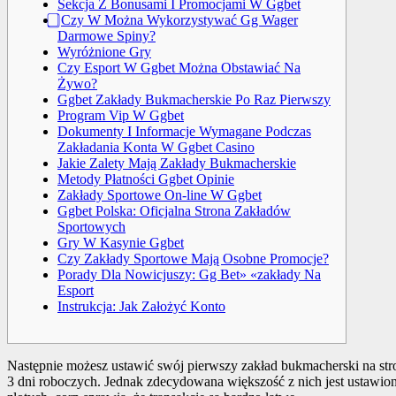
Sekcja Z Bonusami I Promocjami W Ggbet
⃣ Czy W Można Wykorzystywać Gg Wager
Darmowe Spiny?
Wyróżnione Gry
Czy Esport W Ggbet Można Obstawiać Na
Żywo?
Ggbet Zakłady Bukmacherskie Po Raz Pierwszy
Program Vip W Ggbet
Dokumenty I Informacje Wymagane Podczas
Zakładania Konta W Ggbet Casino
Jakie Zalety Mają Zakłady Bukmacherskie
Metody Płatności Ggbet Opinie
Zakłady Sportowe On-line W Ggbet
Ggbet Polska: Oficjalna Strona Zakładów
Sportowych
Gry W Kasynie Ggbet
Czy Zakłady Sportowe Mają Osobne Promocje?
Porady Dla Nowicjuszy: Gg Bet» «zakłady Na
Esport
Instrukcja: Jak Założyć Konto
Następnie możesz ustawić swój pierwszy zakład bukmacherski na st
3 dni roboczych. Jednak zdecydowana większość z nich jest ustawio