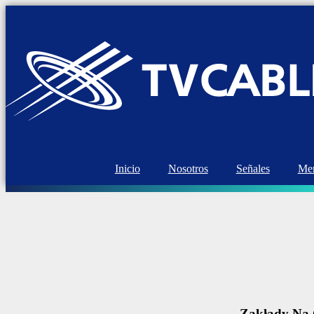
Inicio
Nosotros
Señales
Mem
Zakłady Na 