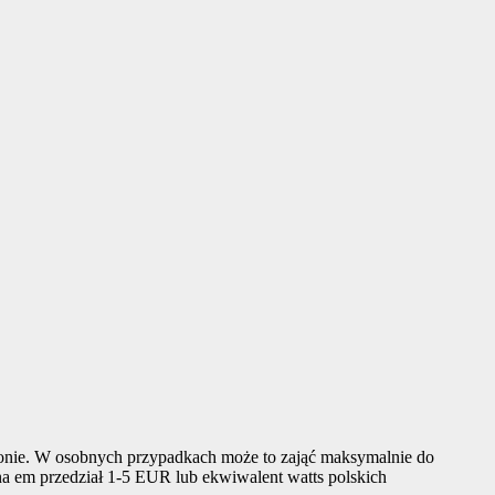
ronie. W osobnych przypadkach może to zająć maksymalnie do
na em przedział 1-5 EUR lub ekwiwalent watts polskich