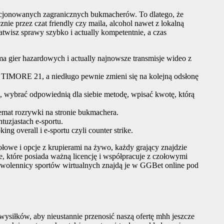
encjonowanych zagranicznych bukmacherów. To dlatego, że
znie przez czat friendly czy maila, alcohol nawet z lokalną
atwisz sprawy szybko i actually kompetentnie, a czas
gier hazardowych i actually najnowsze transmisje wideo z
 TIMORE 21, a niedługo pewnie zmieni się na kolejną odsłonę
, wybrać odpowiednią dla siebie metodę, wpisać kwotę, którą
temat rozrywki na stronie bukmachera.
tuzjastach e-sportu.
 overall i e-sportu czyli counter strike.
łowe i opcje z krupierami na żywo, każdy grający znajdzie
e, które posiada ważną licencję i współpracuje z czołowymi
wolennicy sportów wirtualnych znajdą je w GGBet online pod
ysiłków, aby nieustannie przenosić naszą ofertę mhh jeszcze