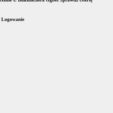
I Logowanie