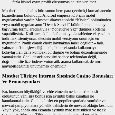
fazla kişisel oyun profili oluşturmasına izin verilmez.
Mostbet’in hem bahis bürosunun hem para çevrimiçi kumarhanenin
hizmetlerinin bulunduğu Android empieza iOS için mobil
uygulamaları vardır. Mostbet sikayet sitedeki “Kişiler” bölümünden
veya mobil uygulamanın “Destek Servisi” bölümünden – idareye
başvurma formu aracılığıyla (“Yöneticiye Yaz” düğmesi) ödeme
yapabilirsiniz. Kullanıcı akıllı telefonuna ya da tabletine ek yazılım
indirmek istemiyorsa, sitesinin mobil versiyonu onun için en
uygunudur. Pratik olarak choix kaynaktan farklı değildir – fark,
yalnızca ofisin işlevselliğini küçük bir ekranda kullanmayı
kolaylaştıran daha kompakt bir düğme ve bölüm düzenlemesinde
yatmaktadır. Canlı destek servisini sadece telefondan değil,
doğrudan site üzerinden» «otomatik arama kullanarak de uma
arayabileceğinizi unutmamak önemlidir.
Mostbet Türkiye Internet Sitesinde Casino Bonusları
Ve Promosyonları
Bu, bonusun büyüklüğü ve elde etmenin ne kadar ?ok basit
olduğunun yanı sıra bonus için ayrıntılı bahis kuralları ile
kanıtlanmaktadır. Canlı bahisler en popüler sporlarla sınırlıdır ve
mevcut şampiyonalara yönelik bahislerin de mevcut olduğu kesindir.
Yayın yok, ancak ana ekranda ayrıntılı maç istatistikleri ve üç ek
sekme var. Mostbet, Türkiye’deki en popüler gayri resmi bahis