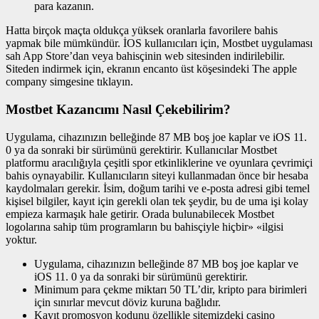
para kazanın.
Hatta birçok maçta oldukça yüksek oranlarla favorilere bahis
yapmak bile mümkündür. İOS kullanıcıları için, Mostbet uygulaması
sah App Store’dan veya bahisçinin web sitesinden indirilebilir.
Siteden indirmek için, ekranın encanto üst köşesindeki The apple
company simgesine tıklayın.
Mostbet Kazancımı Nasıl Çekebilirim?
Uygulama, cihazınızın belleğinde 87 MB boş joe kaplar ve iOS 11.
0 ya da sonraki bir sürümünü gerektirir. Kullanıcılar Mostbet
platformu aracılığıyla çeşitli spor etkinliklerine ve oyunlara çevrimiçi
bahis oynayabilir. Kullanıcıların siteyi kullanmadan önce bir hesaba
kaydolmaları gerekir. İsim, doğum tarihi ve e-posta adresi gibi temel
kişisel bilgiler, kayıt için gerekli olan tek şeydir, bu de uma işi kolay
empieza karmaşık hale getirir. Orada bulunabilecek Mostbet
logolarına sahip tüm programların bu bahisçiyle hiçbir» «ilgisi
yoktur.
Uygulama, cihazınızın belleğinde 87 MB boş joe kaplar ve
iOS 11. 0 ya da sonraki bir sürümünü gerektirir.
Minimum para çekme miktarı 50 TL’dir, kripto para birimleri
için sınırlar mevcut döviz kuruna bağlıdır.
Kayıt promosyon kodunu özellikle sitemizdeki casino