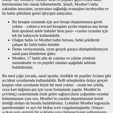
bürolarından biri olarak bilinmektedir. Şimdi, Mostbet’i daha
yakından tanıyalım, oyunculara sağladığı avantajları inceleyelim ve
bu bahis şirketinin genel işleyişini anlayalım.
Bu hesapta oynamak için ayrı hesap oluşturmanıza gerek
yoktur – yalnızca reward hesapları ayrılır empieza ana hesap
hem sprained ankle bahisler hem para» «casino oyunları için
tek bir bakiyeyle kullanılabilir.
Olağan bahis ve Mostbet bahis borsası, farklı şekillerde
çalışan iki farklı bahis türüdür.
Demo versiyonunda, oyun gerçek paraya dönüştürülemeyen
sanal para birimlerine gider.
Mostbet, 17 farklı afin de yatırma ve çekme yöntemi
sunmaktadır ve en popüler olanları aşağıdaki tabloda
bulabilirsiniz.
Bu mod çoğu yuvada, sanal sporda, özellikle de popüler Aviator gibi
accident oyunlarında kullanılabilir. Belli sebeplerden dolayı gerçek
krupiye olan oyunlarda böyle bir mod yoktur – orada her çekiliş
veya kart dağıtımı pra için oyun formatında yapılır. Mostbet’in
çevrimiçi casinolarında önde gelen sağlayıcıların çoğundan oyunlar
bulunmasının yanı sıra, Mostbet’in yazılım departmanının kendi
ürettiği slotları da burada bulabilirsiniz. Lobideki Mostbet logosuyla
işaretlenmişler ve ayrı bir blokta weil vurgulanmışlardır. Ortaya»
«çıkan soru ayrıntılı bir açıklama veya belgesel kanıt sağlanmasını