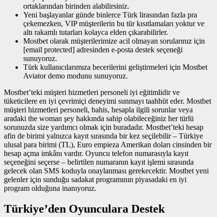
ortaklarından birinden alabilirsiniz.
Yeni başlayanlar günde binlerce Türk lirasından fazla pra
çekemezken, VIP müşterilerin bu tür kısıtlamaları yoktur ve
altı rakamlı tutarları kolayca elden çıkarabilirler.
Mostbet olarak müşterilerimize acil olmayan sorularınız için
[email protected] adresinden e-posta destek seçeneği
sunuyoruz.
Türk kullanıcılarımıza becerilerini geliştirmeleri için Mostbet
Aviator demo modunu sunuyoruz.
Mostbet’teki müşteri hizmetleri personeli iyi eğitimlidir ve
tüketicilere en iyi çevrimiçi deneyimi sunmayı taahhüt eder. Mostbet
müşteri hizmetleri personeli, bahis, hesapla ilgili sorunlar veya
aradaki the woman şey hakkında sahip olabileceğiniz her türlü
sorunuzda size yardımcı olmak için buradadır. Mostbet’teki hesap
afin de birimi yalnızca kayıt sırasında bir kez seçilebilir – Türkiye
ulusal para birimi (TL), Euro empieza Amerikan doları cinsinden bir
hesap açma imkânı vardır. Oyuncu telefon numarasıyla kayıt
seçeneğini seçerse – belirtilen numaranın kayıt işlemi sırasında
gelecek olan SMS koduyla onaylanması gerekecektir. Mostbet yeni
gelenler için sunduğu sadakat programının piyasadaki en iyi
program olduğuna inanıyoruz.
Türkiye’den Oyunculara Destek