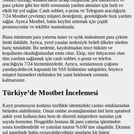
para çekme gibi her türlü sorusunda yardım almaları için hızlı ve
etkili bir yol sağlar. Canlı sohbet, e-posta ve Telegram aracılığıyla
7/24 Mostbet çevrimiçi müşteri desteğimiz, gerektiğinde hızlı yardım
sağlar. Ayrıca Mostbet, bahis keyfini artırmak için çeşitli
promosyonlar ve teklifler sunmaktadır.
Buna minimum para yatırma tutarı ve aylık maksimum para çekme
limiti dahildir. Ayrıca, yerel yasalar nedeniyle belirli ülkeler siteden
hariç tutulabilir. Bu nedenle, kaydolmadan önce hüküm ve
koşullarını okuduğunuzdan emin olun. Ekip, size ihtiyacınız olan
tüm yardımı sağlamak için canlı sohbet, e-posta ve telefon
aracılığıyla 7/24 hizmetinizdedir. Ayrıca, sorularınızın çoğunu
yanıtlayabilecek kapsamlı bir SSS bölümüne sahiptirler, böylece
müşteri hizmetleri ekibinden bir yanıt beklemek zorunda
kalmazsınız.
Türkiye’de Mostbet İncelemesi
Kayıt promosyon kodunu özellikle sitemizdeki casino ortaklarından
birinden alabilirsiniz. Onun online avantajlarından biri hem sprained
ankle yeni kullanıcılara hem de düzenli müşterilere sunulan çok
sayıda bonustur. Hoşgeldin bonusu ilk para yatırma işleminden
sonra kredilendirilir ve yatırılan tutarın %100’üne ulaşabilir. Ekranın
sol panelinde bahis oynayabileceğiniz sporların bir listesi