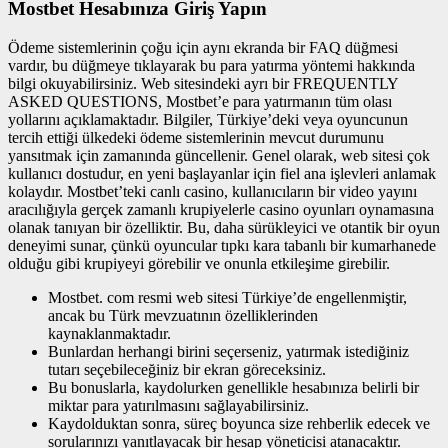
Mostbet Hesabınıza Giriş Yapın
Ödeme sistemlerinin çoğu için aynı ekranda bir FAQ düğmesi
vardır, bu düğmeye tıklayarak bu para yatırma yöntemi hakkında
bilgi okuyabilirsiniz. Web sitesindeki ayrı bir FREQUENTLY
ASKED QUESTIONS, Mostbet’e para yatırmanın tüm olası
yollarını açıklamaktadır. Bilgiler, Türkiye’deki veya oyuncunun
tercih ettiği ülkedeki ödeme sistemlerinin mevcut durumunu
yansıtmak için zamanında güncellenir. Genel olarak, web sitesi çok
kullanıcı dostudur, en yeni başlayanlar için fiel ana işlevleri anlamak
kolaydır. Mostbet’teki canlı casino, kullanıcıların bir video yayını
aracılığıyla gerçek zamanlı krupiyelerle casino oyunları oynamasına
olanak tanıyan bir özelliktir. Bu, daha sürükleyici ve otantik bir oyun
deneyimi sunar, çünkü oyuncular tıpkı kara tabanlı bir kumarhanede
olduğu gibi krupiyeyi görebilir ve onunla etkileşime girebilir.
Mostbet. com resmi web sitesi Türkiye’de engellenmiştir,
ancak bu Türk mevzuatının özelliklerinden
kaynaklanmaktadır.
Bunlardan herhangi birini seçerseniz, yatırmak istediğiniz
tutarı seçebileceğiniz bir ekran göreceksiniz.
Bu bonuslarla, kaydolurken genellikle hesabınıza belirli bir
miktar para yatırılmasını sağlayabilirsiniz.
Kaydolduktan sonra, süreç boyunca size rehberlik edecek ve
sorularınızı yanıtlayacak bir hesap yöneticisi atanacaktır.