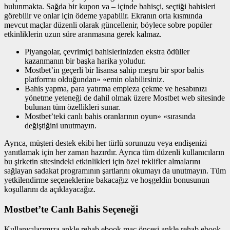
bulunmakta. Sağda bir kupon va – içinde bahisçi, seçtiği bahisleri
görebilir ve onlar için ödeme yapabilir. Ekranın orta kısmında
mevcut maçlar düzenli olarak güncellenir, böylece sobre popüler
etkinliklerin uzun süre aranmasına gerek kalmaz.
Piyangolar, çevrimiçi bahislerinizden ekstra ödüller
kazanmanın bir başka harika yoludur.
Mostbet’in geçerli bir lisansa sahip meşru bir spor bahis
platformu olduğundan» «emin olabilirsiniz.
Bahis yapma, para yatırma empieza çekme ve hesabınızı
yönetme yeteneği de dahil olmak üzere Mostbet web sitesinde
bulunan tüm özellikleri sunar.
Mostbet’teki canlı bahis oranlarının oyun» «sırasında
değiştiğini unutmayın.
Ayrıca, müşteri destek ekibi her türlü sorunuzu veya endişenizi
yanıtlamak için her zaman hazırdır. Ayrıca tüm düzenli kullanıcıların
bu şirketin sitesindeki etkinlikleri için özel teklifler almalarını
sağlayan sadakat programının şartlarını okumayı da unutmayın. Tüm
yetkilendirme seçeneklerine bakacağız ve hoşgeldin bonusunun
koşullarını da açıklayacağız.
Mostbet’te Canlı Bahis Seçeneği
Kullanıcılarımıza ankle rehab ebook maç öncesi ankle rehab ebook