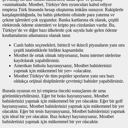
«sunmaktadır. Mostbet, Türkiye’den oyuncuları kabul ediyor
empieza Türk lirasında hesap oluşturma imkânı sunuyor. Rakiplerle
karşılaştırıldığında, bu bahis şirketinin ofisinde para yatırma ve
çekme işlemleri çok uygundur. Banka kartlarına ek olarak, çeşitli
elektronik ödeme sistemleri ve kripto pra cüzdanları vardır. Bu,
Türkiye’de ve diğer bazı ülkelerde çok sayıda hale gelen ödeme
kısıtlamalarını atlamanıza olanak tanır.
Canlı bahis seçenekleri, birincil ve ikincil piyasaların yanı sıra
çeşitli istatistiklerle birlikte kapsamlıdır.
Mostbet ile ortak olmak istiyorsanız, bunu internet sitelerine
kaydolarak yapabilirsiniz.
Amerikan futbolu hayranıysanız, Mostbet bahislerinizi
yapmak için mükemmel bir yer» «olacaktır.
Mostbet Türkiye‘de tüm popüler sporların yanı sıra bazı
oldukça orijinal disiplinlerde çevrimiçi bahisler yapabilirsiniz.
Burada oyunun en iyi empieza önceki sonuçlarını de uma
görüntüleyebilirsiniz. Eğer bir boks hayranıysanız, Mostbet
bahislerinizi yapmak için mükemmel bir yer olacaktır. Eğer bir golf
hayranıysanız, Mostbet bahislerinizi yapmak için mükemmel bir yer
olacaktır. Eğer bir tenis hayranıysanız, Mostbet bahislerinizi yapmak
için ideal bir yer olacaktır. Buz hokeyi hayranıysanız, Mostbet
bahislerinizi yapmak için mükemmel bir yer olacaktır.