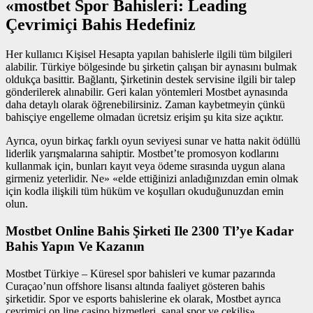
«mostbet Spor Bahisleri: Leading
Çevrimiçi Bahis Hedefiniz
Her kullanıcı Kişisel Hesapta yapılan bahislerle ilgili tüm bilgileri
alabilir. Türkiye bölgesinde bu şirketin çalışan bir aynasını bulmak
oldukça basittir. Bağlantı, Şirketinin destek servisine ilgili bir talep
gönderilerek alınabilir. Geri kalan yöntemleri Mostbet aynasında
daha detaylı olarak öğrenebilirsiniz. Zaman kaybetmeyin çünkü
bahisçiye engelleme olmadan ücretsiz erişim şu kita size açıktır.
Ayrıca, oyun birkaç farklı oyun seviyesi sunar ve hatta nakit ödüllü
liderlik yarışmalarına sahiptir. Mostbet’te promosyon kodlarını
kullanmak için, bunları kayıt veya ödeme sırasında uygun alana
girmeniz yeterlidir. Ne» «elde ettiğinizi anladığınızdan emin olmak
için kodla ilişkili tüm hüküm ve koşulları okuduğunuzdan emin
olun.
Mostbet Online Bahis Şirketi Ile 2300 Tl’ye Kadar
Bahis Yapın Ve Kazanın
Mostbet Türkiye – Küresel spor bahisleri ve kumar pazarında
Curaçao’nun offshore lisansı altında faaliyet gösteren bahis
şirketidir. Spor ve esports bahislerine ek olarak, Mostbet ayrıca
çevrimiçi on line casino hizmetleri, sanal spor ve çekiliş»