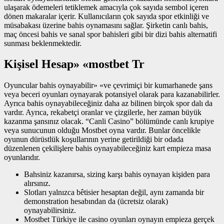
ulaşarak ödemeleri tetiklemek amacıyla çok sayıda sembol içeren
dönen makaralar içerir. Kullanıcıların çok sayıda spor etkinliği ve
müsabakası üzerine bahis oynamasını sağlar. Şirketin canlı bahis,
maç öncesi bahis ve sanal spor bahisleri gibi bir dizi bahis alternatifi
sunması beklenmektedir.
Kişisel Hesap» «mostbet Tr
Oyuncular bahis oynayabilir» «ve çevrimiçi bir kumarhanede şans
veya beceri oyunları oynayarak potansiyel olarak para kazanabilirler.
Ayrıca bahis oynayabileceğiniz daha az bilinen birçok spor dalı da
vardır. Ayrıca, rekabetçi oranlar ve çizgilerle, her zaman büyük
kazanma şansınız olacak. “Canli Casino” bölümünde canlı krupiye
veya sunucunun olduğu Mostbet oyna vardır. Bunlar öncelikle
oyunun dürüstlük koşullarının yerine getirildiği bir odada
düzenlenen çekilişlere bahis oynayabileceğiniz kart empieza masa
oyunlarıdır.
Bahsiniz kazanırsa, sizing karşı bahis oynayan kişiden para
alırsınız.
Slotları yalnızca bêtisier hesaptan değil, aynı zamanda bir
demonstration hesabından da (ücretsiz olarak)
oynayabilirsiniz.
Mostbet Türkiye ile casino oyunları oynayın empieza gerçek