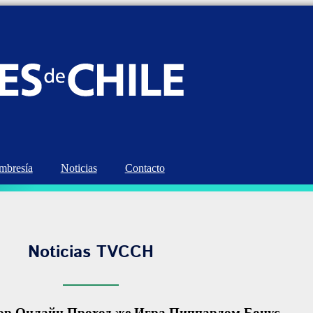
bresía
Noticias
Contacto
Noticias TVCCH
ор Онлайн Проход же Игра Пиппардом Бонус