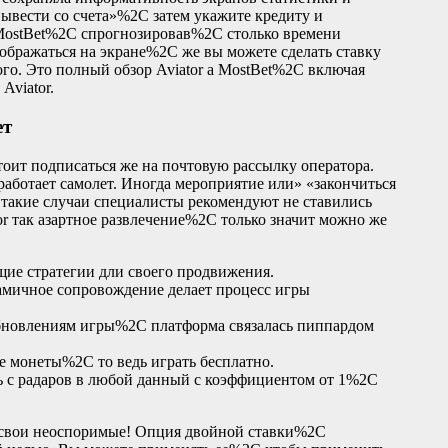
ывести со счета»%2C затем укажите кредиту и
 MostBet%2C спрогнозировав%2C столько времени
тображаться на экране%2C же вы можете сделать ставку
го. Это полный обзор Aviator а MostBet%2C включая
Aviator.
ет
оит подписаться же на почтовую рассылку оператора.
работает самолет. Иногда мероприятие или» «закончиться
 такие случаи специалисты рекомендуют не ставились
r так азартное развлечение%2C только значит можно же
щие стратегии дли своего продвижения.
мичное сопровождение делает процесс игры
обновлениям игры%2C платформа связалась пиппардом
е монеты%2C то ведь играть бесплатно.
ь с радаров в любой данный с коэффициентом от 1%2C
ь свои неоспоримые! Опция двойной ставки%2C