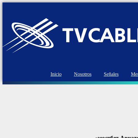
Inicio
Nosotros
Señales
Mem
«мостбет Авиат