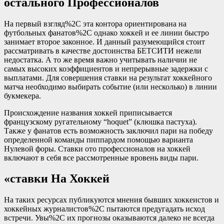
остального Профессионалов
На первый взгляд%2C эта контора ориентирована на
футбольных фанатов%2C однако хоккей и ее линии быстро
занимает второе законное. И данный разумеющийся стоит
рассматривать в качестве достоинства БЕТСИТИ нежели
недостатка. А то же время важно учитывать наличии не
самых высоких коэффициентов и непрерывные задержки с
выплатами. Для совершения ставки на результат хоккейного
матча необходимо выбирать событие (или несколько) в линии
букмекера.
Происхождение названия хоккей приписывается
французскому ругательному “hoquet” (клюшка пастуха).
Также у фанатов есть возможность заключил пари на победу
определенной команды пиппардом помощью варианта
Нулевой форы. Ставки ото профессионалов на хоккей
включают в себя все рассмотренные вровень виды пари.
«ставки На Хоккей
На таких ресурсах публикуются мнения бывших хоккеистов и
хоккейных журналистов%2C пытаются предугадать исход
встречи. Увы%2C их прогнозы оказываются далеко не всегда