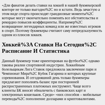
«Дли фанатов делать ставки на хоккей в нашей букмекерской
конторе не только выгодно%2C но и кстати. Ведь зачастую а
этом виде спорта происходят грандиозные моменты%2C
которые могут окончательно поменять все обстоятельства и
рекордно повысив коэффициенты. Например%2C
возвращение легендарных команд или же известных игроков
в спорт. Поэтому букмекеры считают саму непредсказуемость
одним из плюсов хоккея.
Хоккей%3A Ставки На Сегодня%2C
Расписание И Статистика
Данный букмекер тоже ориентирован на футбол%2C однако
таковы реалии спортивной индустрии. Хоккейным
болельщикам Лига Ставок предложила заключение пари и
Чемпионат Мира%2C Кубок Гагарина и которых крупные
соревнования. И сегодняшний день только букмекеры
предлагают пополнять баланс при посторонней
распространенных платежных инструмент. Чаще всего
клиенты БК вносят обналичить с банковских карт и
электронных кошельков. Среди» «них способов – мобильные
переводы%2C пополнение долларами и криптовалютами.