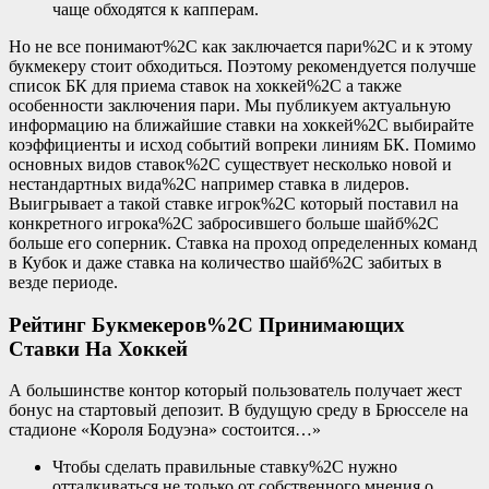
чаще обходятся к капперам.
Но не все понимают%2C как заключается пари%2C и к этому
букмекеру стоит обходиться. Поэтому рекомендуется получше
список БК для приема ставок на хоккей%2C а также
особенности заключения пари. Мы публикуем актуальную
информацию на ближайшие ставки на хоккей%2C выбирайте
коэффициенты и исход событий вопреки линиям БК. Помимо
основных видов ставок%2C существует несколько новой и
нестандартных вида%2C например ставка в лидеров.
Выигрывает а такой ставке игрок%2C который поставил на
конкретного игрока%2C забросившего больше шайб%2C
больше его соперник. Ставка на проход определенных команд
в Кубок и даже ставка на количество шайб%2C забитых в
везде периоде.
Рейтинг Букмекеров%2C Принимающих
Ставки На Хоккей
А большинстве контор который пользователь получает жест
бонус на стартовый депозит. В будущую среду в Брюсселе на
стадионе «Короля Бодуэна» состоится…»
Чтобы сделать правильные ставку%2C нужно
отталкиваться не только от собственного мнения о