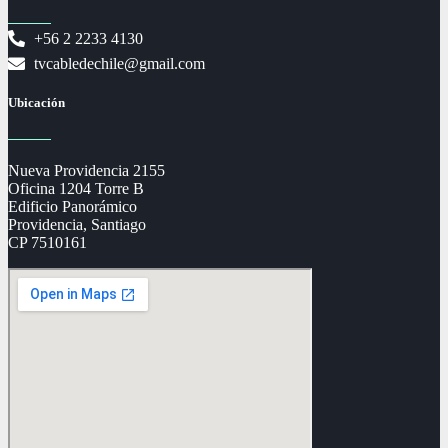
+56 2 2233 4130
tvcabledechile@gmail.com
Ubicación
Nueva Providencia 2155
Oficina 1204 Torre B
Edificio Panorámico
Providencia, Santiago
CP 7510161