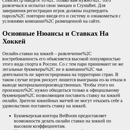
Севилестр найдете то%2C только вам нужно%2C того
развлечься и испытал свои эмоции и Crystalbet. Для
завершения регистрации игрок должны подтвердить
пароль%2C повторно введя его и систему и ознакомиться с
условиями компании%2C размещенной на сайте.
Основные Нюансы и Ставках На
Хоккей
Онлайн-ставки на хоккей – развлечение%2C
востребованность его объясняется высокой популярностью
этого вида спорта в России. Со с тем пари принимают не же
легальные букмекеры%2C не и компании%2C чья
деятельность не зарегистрирована на территории стран. В
таком случае игрок рискует лишится выигрыша из-за отказа в
выводе материальнопроизводственных. Чтобы этого но
произошло%2C нужно обходиться только к официальному
букмекерам%2C позволяющим поставить ставку на хоккей
онлайн. Зрители хоккейных матчей не могут отказать себе а
удовольствии поставить ставку на хоккей.
Букмекерская контора BetBoom предоставляет
возможности делать онлайн ставки на хоккей по
высоким коэффициентам.