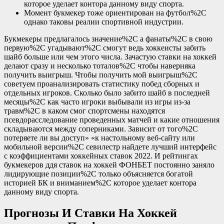
которое уделает контора данному виду спорта.
Момент букмекер тоже ориентирован на футбол%2C
однако таковы реалии спортивной индустрии.
Букмекеры предлагалось значение%2C а фанаты%2C в свою
первую%2C угадывают%2C смогут ведь хоккеисты забить
шайб больше или чем этого числа. Зачастую ставки на хоккей
делают сразу и несколько тоталов%2C чтобы наверняка
получить выигрыш. Чтобы получить мой выигрыш%2C
советуем проанализировать статистику побед сборных и
отдельных игроков. Сколько было забито шайб в последней
месяцы%2C как часто игроки выбывали из игры из-за
травм%2C в каком смог спортсмены находятся
псевдорасследование проведенных матчей и какие отношения
складываются между соперниками. Зависит от того%2C
потеряете ли вы доступ» «к настольному веб-сайту или
мобильной версии%2C севилестр найдете лучший интерфейс
с коэффициентами хоккейных ставок 2022. И рейтингах
букмекеров ддя ставок на хоккей ФОНБЕТ постоянно заняло
лидирующие позиции%2C только объясняется богатой
историей БК и вниманием%2C которое уделает контора
данному виду спорта.
Прогнозы И Ставки На Хоккей