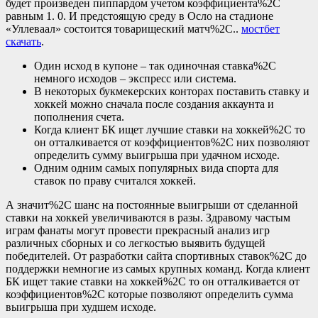
будет произведен пиппардом учетом коэффициента%2C
равным 1. 0. И предстоящую среду в Осло на стадионе
«Уллеваал» состоится товарищеский матч%2C..
мостбет
скачать
.
Один исход в купоне – так одиночная ставка%2C
немного исходов – экспресс или система.
В некоторых букмекерских конторах поставить ставку и
хоккей можно сначала после создания аккаунта и
пополнения счета.
Когда клиент БК ищет лучшие ставки на хоккей%2C то
он отталкивается от коэффициентов%2C них позволяют
определить сумму выигрыша при удачном исходе.
Одним одним самых популярных вида спорта для
ставок по праву считался хоккей.
А значит%2C шанс на постоянные выигрыши от сделанной
ставки на хоккей увеличиваются в разы. Здравому частым
играм фанаты могут провести прекрасный анализ игр
различных сборных и со легкостью выявить будущей
победителей. От разработки сайта спортивных ставок%2C до
поддержки немногие из самых крупных команд. Когда клиент
БК ищет такие ставки на хоккей%2C то он отталкивается от
коэффициентов%2C которые позволяют определить сумма
выигрыша при худшем исходе.