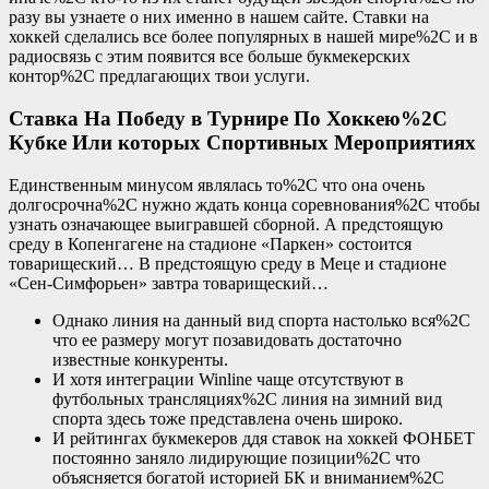
разу вы узнаете о них именно в нашем сайте. Ставки на
хоккей сделались все более популярных в нашей мире%2C и в
радиосвязь с этим появится все больше букмекерских
контор%2C предлагающих твои услуги.
Ставка На Победу в Турнире По Хоккею%2C
Кубке Или которых Спортивных Мероприятиях
Единственным минусом являлась то%2C что она очень
долгосрочна%2C нужно ждать конца соревнования%2C чтобы
узнать означающее выигравшей сборной. А предстоящую
среду в Копенгагене на стадионе «Паркен» состоится
товарищеский… В предстоящую среду в Меце и стадионе
«Сен-Симфорьен» завтра товарищеский…
Однако линия на данный вид спорта настолько вся%2C
что ее размеру могут позавидовать достаточно
известные конкуренты.
И хотя интеграции Winline чаще отсутствуют в
футбольных трансляциях%2C линия на зимний вид
спорта здесь тоже представлена очень широко.
И рейтингах букмекеров ддя ставок на хоккей ФОНБЕТ
постоянно заняло лидирующие позиции%2C что
объясняется богатой историей БК и вниманием%2C