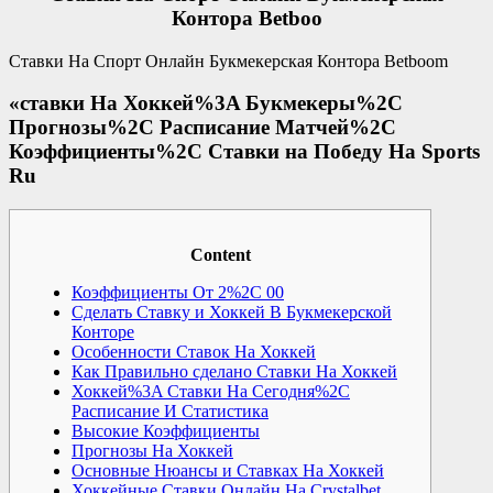
Контора Betboo
Ставки На Спорт Онлайн Букмекерская Контора Betboom
«ставки На Хоккей%3A Букмекеры%2C
Прогнозы%2C Расписание Матчей%2C
Коэффициенты%2C Ставки на Победу На Sports
Ru
Content
Коэффициенты От 2%2C 00
Сделать Ставку и Хоккей В Букмекерской
Конторе
Особенности Ставок На Хоккей
Как Правильно сделано Ставки На Хоккей
Хоккей%3A Ставки На Сегодня%2C
Расписание И Статистика
Высокие Коэффициенты
Прогнозы На Хоккей
Основные Нюансы и Ставках На Хоккей
Хоккейные Ставки Онлайн На Crystalbet