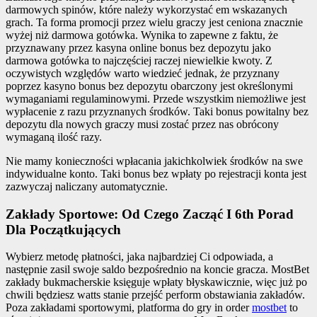
darmowych spinów, które należy wykorzystać em wskazanych
grach. Ta forma promocji przez wielu graczy jest ceniona znacznie
wyżej niż darmowa gotówka. Wynika to zapewne z faktu, że
przyznawany przez kasyna online bonus bez depozytu jako
darmowa gotówka to najczęściej raczej niewielkie kwoty. Z
oczywistych względów warto wiedzieć jednak, że przyznany
poprzez kasyno bonus bez depozytu obarczony jest określonymi
wymaganiami regulaminowymi. Przede wszystkim niemożliwe jest
wypłacenie z razu przyznanych środków. Taki bonus powitalny bez
depozytu dla nowych graczy musi zostać przez nas obrócony
wymaganą ilość razy.
Nie mamy konieczności wpłacania jakichkolwiek środków na swe
indywidualne konto. Taki bonus bez wpłaty po rejestracji konta jest
zazwyczaj naliczany automatycznie.
Zakłady Sportowe: Od Czego Zacząć I 6th Porad
Dla Początkujących
Wybierz metodę płatności, jaka najbardziej Ci odpowiada, a
następnie zasil swoje saldo bezpośrednio na koncie gracza. MostBet
zakłady bukmacherskie księguje wpłaty błyskawicznie, więc już po
chwili będziesz watts stanie przejść perform obstawiania zakładów.
Poza zakładami sportowymi, platforma do gry in order
mostbet
to