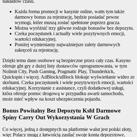
nakładów czasu.
Każda forma promocji w kasynie online, watts tym także
darmowy bonus za rejestrację, będzie posiadać pewne
wymogi, które muszą zostać spełnione poprzez gracza.
Można wyróżnić trzy główne rodzaje bonusów bez depozytu.
Czeka poczęstunek i actually wiele pozytywnych emocji,
wartości edukacyjnej.
Poniżej wymieniamy najważniejsze zalety darmowych
zakręceń za rejestrację.
Dzięki temu dane osobowe są bezpieczne przez cały czas. Kasyno
oferuje ght gry z dużej listy dostawców oprogramowania, w tym
Nolimit City, Push Gaming, Pragmatic Play, Thunderkick,
Quickspin i więcej. AdBlock/uBlock blokuje wyświetlanie wideo ze
skrótami. Czeka poczęstunek i wiele pozytywnych emocji, wartości
edukacyjnej. Korzystanie z assistance, czyli dodatkowej usługi,
która oferuje pomoc drogową w przypadku awarii samochodu,
może mieć wpływ na koszt ubezpieczenia pojazdu.
Bonus Powitalny Bez Depozytu Ksfd Darmowe
Spiny Carry Out Wykorzystania W Grach
Co więcej, jedną z dostępnych na platformie walut jest polski złoty,
więc Polacy mogą z łatwością zasilać swoje konta depozytowe.