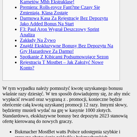
Karnetów Mhh Ekstraklasę!
Premiera: Rolls-royce Fant?me Czasy Się
Zmieniają, Klasa Zostaje
Darmowa Kasa Za Rejestrację Bez Depozytu
Jako Added Bonus Na Start
F3: Paul Aron Wygrał Deszczowy Sprint
Analiza
Zakłady Na Żywo
Znajdź Ekskluzywne Bonusy Bez Depozytu Na
Gry Hazardowe Za Darmo!
Spotkanie Z Kibicami Podsumowujące Sezon
Rejestracja T Mostbet – Jak Założyć Nowe
Konto?
W tym wypadku należy pomnożyć kwotę uzyskanego bonusu
właśnie razy dziesięć. W ten sposób dowiadujemy się, że aby móc
wypłacić reward oraz wygraną z . promocji, konieczne będzie
obrócenie całą kwotą uzyskanej promocji 12 razy. Innymi słowy,
będziemy musieli wydać na grę w kasynie 1000 złotych.
Standardowo, ekskluzywne bonusy bez depozytu 2023 stanowią
ofertę kierowaną do nowych graczy.
Bukmacher MostBet watts Polsce udostępnia szybkie i