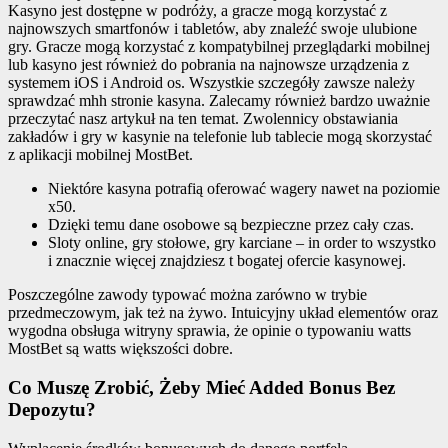
Kasyno jest dostępne w podróży, a gracze mogą korzystać z
najnowszych smartfonów i tabletów, aby znaleźć swoje ulubione
gry. Gracze mogą korzystać z kompatybilnej przeglądarki mobilnej
lub kasyno jest również do pobrania na najnowsze urządzenia z
systemem iOS i Android os. Wszystkie szczegóły zawsze należy
sprawdzać mhh stronie kasyna. Zalecamy również bardzo uważnie
przeczytać nasz artykuł na ten temat. Zwolennicy obstawiania
zakładów i gry w kasynie na telefonie lub tablecie mogą skorzystać
z aplikacji mobilnej MostBet.
Niektóre kasyna potrafią oferować wagery nawet na poziomie
x50.
Dzięki temu dane osobowe są bezpieczne przez cały czas.
Sloty online, gry stołowe, gry karciane – in order to wszystko
i znacznie więcej znajdziesz t bogatej ofercie kasynowej.
Poszczególne zawody typować można zarówno w trybie
przedmeczowym, jak też na żywo. Intuicyjny układ elementów oraz
wygodna obsługa witryny sprawia, że opinie o typowaniu watts
MostBet są watts większości dobre.
Co Muszę Zrobić, Żeby Mieć Added Bonus Bez
Depozytu?