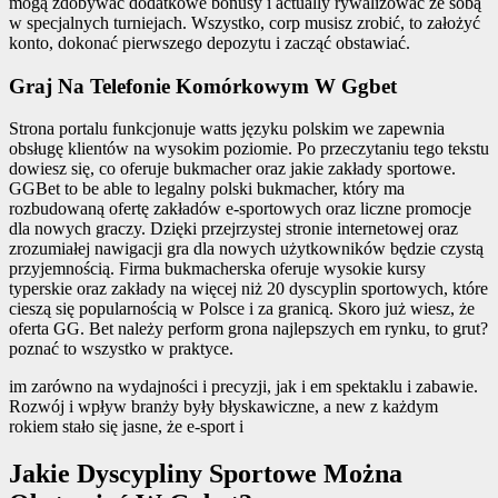
mogą zdobywać dodatkowe bonusy i actually rywalizować ze sobą
w specjalnych turniejach. Wszystko, corp musisz zrobić, to założyć
konto, dokonać pierwszego depozytu i zacząć obstawiać.
Graj Na Telefonie Komórkowym W Ggbet
Strona portalu funkcjonuje watts języku polskim we zapewnia
obsługę klientów na wysokim poziomie. Po przeczytaniu tego tekstu
dowiesz się, co oferuje bukmacher oraz jakie zakłady sportowe.
GGBet to be able to legalny polski bukmacher, który ma
rozbudowaną ofertę zakładów e-sportowych oraz liczne promocje
dla nowych graczy. Dzięki przejrzystej stronie internetowej oraz
zrozumiałej nawigacji gra dla nowych użytkowników będzie czystą
przyjemnością. Firma bukmacherska oferuje wysokie kursy
typerskie oraz zakłady na więcej niż 20 dyscyplin sportowych, które
cieszą się popularnością w Polsce i za granicą. Skoro już wiesz, że
oferta GG. Bet należy perform grona najlepszych em rynku, to grut?
poznać to wszystko w praktyce.
im zarówno na wydajności i precyzji, jak i em spektaklu i zabawie.
Rozwój i wpływ branży były błyskawiczne, a new z każdym
rokiem stało się jasne, że e-sport i
Jakie Dyscypliny Sportowe Można