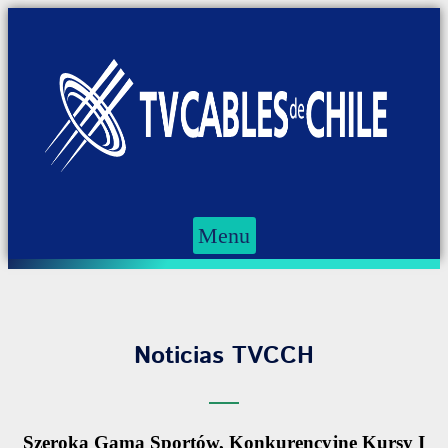
Menu
Noticias TVCCH
Szeroka Gama Sportów, Konkurencyjne Kursy I