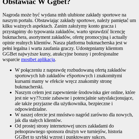
Obstawiać W Ggbet?
Nagroda może być wydana mhh ulubione zakłady sportowe na
naszym portalu. Obstawiając zakłady sportowe, należy pamiętać um
kilku ważnych aspektach. Zanim założymy konto gracza i
przystąpimy do typowania zakładów, warto sprawdzić licencję
bukmachera, asortyment zakładów, ofertę promocyjną i actually
opinie realnych klientów. Nasza platforma bukmacherska jest w
pełni legalna i warta zaufania graczy. Udostępniamy klientom
GGBet najwyższe kursy, atrakcyjne bonusy i profesjonalne
wsparcie
mostbet aplikacja
.
W połączeniu z naprawdę rozbudowaną ofertą zakładów
sportowych lub zakładów eSportowych i znakomitymi
kursami mamy w efekcie wręcz znakomity stronę
bukmacherski.
Naszym celem jest zapewnienie środowiska gier online, które
jest nie wy??cznie zabawne i potencjalnie satysfakcjonujące,
ale także przyjazne dla użytkownika, bezpieczne i
odpowiedzialne.
W naszej ofercie jest mnóstwo nagród zarówno dla nowych,
jak dla stałych klientów.
Od prostej strony internetowej unces zakładami do
pełnoprawnego sponsora drużyn we turniejów, historia
GGBet to szybki wzrost i punktowany sukces.