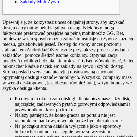
Zakłady Mhh Żywo
Upewnij się, że korzystasz unces oficjalnej strony, aby uzyskać
dostęp carry out w pełni legalnych usług. Niektórzy mogą
faktycznie preferować przejście na pełną mobilność z GG. Bet,
ponieważ w ten sposób można zabrać transmisje na żywo z każdego
meczu, gdziekolwiek jesteś. Dostęp do strony unces poziomu
aplikacji em Androida/iOS znacznie przyspieszy proces stawiania
zakładów i pomoże śledzić istotne konkursy. Optymalizacja
urządzeń mobilnych działa jak urok z . GGBet, głównie tote?, że ten
bukmacher kładzie nacisk em zakłady na żywo i szybki dostęp.
Strona posiada wersję adaptacyjną dostosowaną carry out
optymalnej obsługi ekranów mobilnych. Wszystko, company masz
w wersji desktopowej, jest obecne również tutaj, w tym bonusy we
szybka obsługa klienta.
Po otwarciu okna czatu obsługi klienta otrzymasz także listę
najczęściej zadawanych pytań z gotowymi odpowiedziami i
przewodnikami krok po kroku.
Należy pamiętać, że konto gracza na portalu nie jest
rachunkiem bankowym we nie może być ubezpieczone.
Na początku strona działała wyłącznie jako e-sportowy
bukmacher online, a następnie, wraz se wzrostem