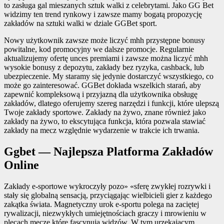
to zasługa gal mieszanych sztuk walki z celebrytami. Jako GG Bet
widzimy ten trend rynkowy i zawsze mamy bogatą propozycję
zakładów na sztuki walki w dziale GGBet sport.
Nowy użytkownik zawsze może liczyć mhh przystępne bonusy
powitalne, kod promocyjny we dalsze promocje. Regularnie
aktualizujemy ofertę unces premiami i zawsze można liczyć mhh
wysokie bonusy z depozytu, zakłady bez ryzyka, cashback, lub
ubezpieczenie. My staramy się jedynie dostarczyć wszystkiego, co
może go zainteresować. GGBet dokłada wszelkich starań, aby
zapewnić kompleksową i przyjazną dla użytkownika obsługę
zakładów, dlatego oferujemy szereg narzędzi i funkcji, które ulepszą
Twoje zakłady sportowe. Zakłady na żywo, znane również jako
zakłady na żywo, to ekscytująca funkcja, która pozwala stawiać
zakłady na mecz względnie wydarzenie w trakcie ich trwania.
Ggbet — Najlepsza Platforma Zakładów
Online
Zakłady e-sportowe wykroczyły pozo» «sferę zwykłej rozrywki i
stały się globalną sensacją, przyciągając wielbicieli gier z każdego
zakątka świata. Magnetyczny urok e-sportu polega na zaciętej
rywalizacji, niezwykłych umiejętnościach graczy i mrowieniu w
plecach mecze które fascynują widzów. W tym urzekającym