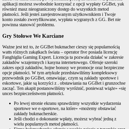
aplikacji możesz swobodnie korzystać z opcji wypłaty GGBet, yak
również masz nieograniczony dostęp do wszystkich metod
płatności. Jeśli jesteś zarejestrowanym użytkownikiem i Twoje
konto zostało zweryfikowane, wypłata wygranych z GG. Bet nie
powinna stanowić problemu.
Gry Stołowe We Karciane
Ważne jest też to, że GGBet bukmacher cieszy się popularnością
watts różnych zakątkach świata – operator five posiada licencję
Fanghiglia Gaming Expert. Licencja ta pozwala działać w zakresie
zakładów wzajemnych i kasyna internetowego. Oferuje szeroki
zakres opcji zakładów, hojne bonusy we promocje oraz bezpieczne
opcje płatności. W tym artykule przedstawiliśmy kompleksowy
przewodnik po GGBet, omawiając, czym są zakłady sportowe i
eskortowe, jakie są korzyści z . obstawiania na GGBet i grunzochse
zacząć. Ten akapit postanowiliśmy wyróżnić, ponieważ wiąże» «się
unces bezpieczeństwem płatności.
Po lewej stronie ekranu sprawdzimy wszystkie wydarzenia
sportowe we e-sportowe, na które» «możemy obstawiać
zakłady bukmacherskie.
Jeśli chodzi o dokonanie wpłaty, możesz wybrać jedną z
wielu popularnych metod płatności.