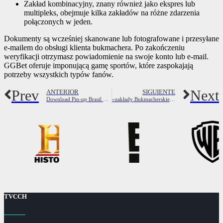
Zakład kombinacyjny, znany również jako ekspres lub
multipleks, obejmuje kilka zakładów na różne zdarzenia
połączonych w jeden.
Dokumenty są wcześniej skanowane lub fotografowane i przesyłane
e-mailem do obsługi klienta bukmachera. Po zakończeniu
weryfikacji otrzymasz powiadomienie na swoje konto lub e-mail.
GGBet oferuje imponującą gamę sportów, które zaspokajają
potrzeby wszystkich typów fanów.
Prev
Next
ANTERIOR
SIGUIENTE
Download Pin-up Brasil️ Online Casino App A Partir Do Site Estatal
«zakłady Bukmacherskie Legalny Polski Bukmacher Onlin
TVCCH