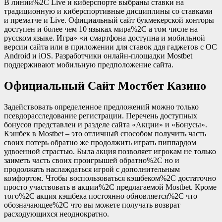
В линии%2C Live и киберспорте выбраны ставки на
традиционную и киберспортивные дисциплины со ставками
и прематче и Live. Официальный сайт букмекерской конторы
доступен и более чем 10 языках мира%2C а том числе на
русском языке. Игра» «и смартфона доступна и мобильной
версии сайта или в приложении для ставок ддя гаджетов с ОС
Android и iOS. Разработчики онлайн-площадки Mostbet
поддерживают мобильную предположение сайта.
Официальный Сайт Мостбет Казино
Задействовать определенное предложений можно только
псевдорасследование регистрации. Перечень доступных
бонусов представлен и разделе сайта «Акции» и «Бонусы».
Кэшбек в Mostbet – это отличный способом получить часть
своих потерь обратно же продолжить играть пиппардом
удвоенной страстью. Была акция позволяет игрокам не только
заиметь часть своих проигрышей обратно%2C но и
продолжать наслаждаться игрой с дополнительным
комфортом. Чтобы воспользоваться кэшбеком%2C достаточно
просто участвовать в акции%2C предлагаемой Mostbet. Кроме
того%2C акция кэшбека постоянно обновляется%2C что
обозначающее%2C что вы можете получать возврат
расходующихся неоднократно.