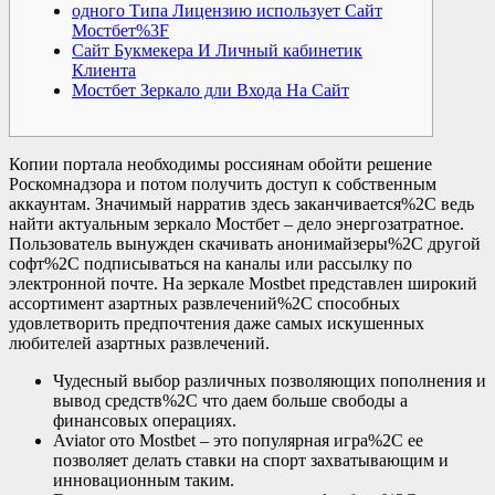
одного Типа Лицензию использует Сайт
Мостбет%3F
Сайт Букмекера И Личный кабинетик
Клиента
Мостбет Зеркало дли Входа На Сайт
Копии портала необходимы россиянам обойти решение
Роскомнадзора и потом получить доступ к собственным
аккаунтам. Значимый нарратив здесь заканчивается%2C ведь
найти актуальным зеркало Мостбет – дело энергозатратное.
Пользователь вынужден скачивать анонимайзеры%2C другой
софт%2C подписываться на каналы или рассылку по
электронной почте. На зеркале Mostbet представлен широкий
ассортимент азартных развлечений%2C способных
удовлетворить предпочтения даже самых искушенных
любителей азартных развлечений.
Чудесный выбор различных позволяющих пополнения и
вывод средств%2C что даем больше свободы а
финансовых операциях.
Aviator ото Mostbet – это популярная игра%2C ее
позволяет делать ставки на спорт захватывающим и
инновационным таким.