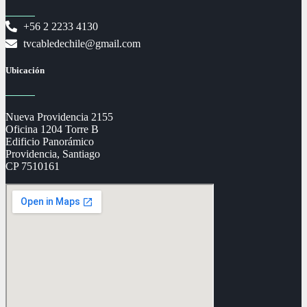
+56 2 2233 4130
tvcabledechile@gmail.com
Ubicación
Nueva Providencia 2155
Oficina 1204 Torre B
Edificio Panorámico
Providencia, Santiago
CP 7510161