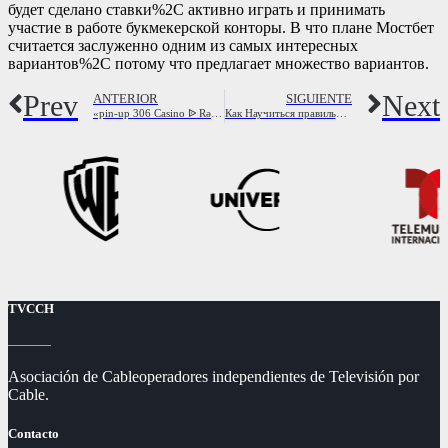
будет сделано ставки%2C активно играть и принимать
участие в работе букмекерской конторы. В что плане Мостбет
считается заслуженно одним из самых интересных
вариантов%2C потому что предлагает множество вариантов.
Prev
Next
ANTERIOR
SIGUIENTE
«pin-up 306 Casino ᐉ Rəsmi Kazino Saytı Pinup Onlay
Как Научиться правильно Делать Ставки на Спорт Советы же Инструкци
TVCCH
Asociación de Cableoperadores independientes de Televisión por
Cable.
Contacto