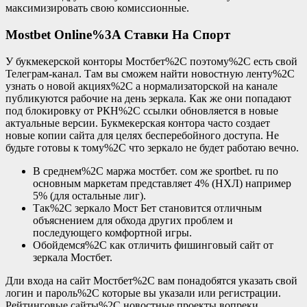
максимизировать свою комиссионные.
Mostbet Online%3A Ставки На Спорт
У букмекерской конторы Мостбет%2C поэтому%2C есть свой
Телеграм-канал. Там вы сможем найти новостную ленту%2C
узнать о новой акциях%2C а нормализаторской на канале
публикуются рабочие на день зеркала. Как же они попадают
под блокировку от РКН%2C ссылки обновляется в новые
актуальные версии. Букмекерская контора часто создает
новые копии сайта для целях бесперебойного доступа. Не
будьте готовы к тому%2C что зеркало не будет работаю вечно.
В среднем%2C маржа мостбет. сом же sportbet. ru по
основным маркетам представляет 4% (НХЛ) например
5% (для остальные лиг).
Так%2C зеркало Мост Бет становится отличным
объяснением для обхода других проблем и
последующего комфортной игры.
Обойдемся%2C как отличить фишинговый сайт от
зеркала Мостбет.
Дли входа на сайт Мостбет%2C вам понадобятся указать свой
логин и пароль%2C которые вы указали или регистрации.
Рейтинговые сайты%2C новостные проекты вопреки