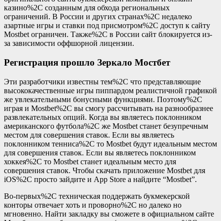
казино%2C созданным для обхода региональных
ограничений. В России и других странах%2C недалеко
азартные игры и ставки под присмотром%2C доступ к сайту
Mostbet ограничен. Также%2C в России сайт блокируется из-
за зависимости оффшорной лицензии.
Регистрация прошло Зеркало Мостбет
Эти разработчики известны тем%2C что представляющие
высококачественные игры пиппардом реалистичной графикой
же увлекательными бонусными функциями. Поэтому%2C
играя и Mostbet%2C вы смогу рассчитывать на разнообразнее
развлекательных опций. Когда вы являетесь поклонником
американского футбола%2C же Mostbet станет безупречным
местом для совершения ставок. Если вы являетесь
поклонником тенниса%2C то Mostbet будут идеальным местом
для совершения ставок. Если вы являетесь поклонником
хоккея%2C то Mostbet станет идеальным место для
совершения ставок. Чтобы скачать приложение Mostbet для
iOS%2C просто зайдите и App Store а найдите “Mostbet”.
Во-первых%2C техническая поддержать букмекерской
конторы отвечает хоть и проворно%2C но далеко но
мгновенно. Найти закладку вы сможете в официальном сайте