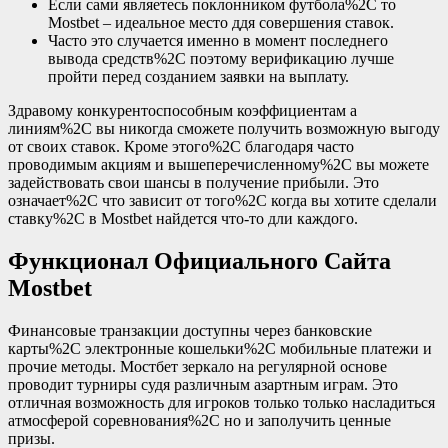
Если сами являетесь поклонником футбола%2C то
Mostbet – идеальное место ддя совершения ставок.
Часто это случается именно в момент последнего
вывода средств%2C поэтому верификацию лучше
пройти перед созданием заявки на выплату.
Здравому конкурентоспособным коэффициентам а
линиям%2C вы никогда сможете получить возможную выгоду
от своих ставок. Кроме этого%2C благодаря часто
проводимым акциям и вышеперечисленному%2C вы можете
задействовать свои шансы в получение прибыли. Это
означает%2C что зависит от того%2C когда вы хотите сделали
ставку%2C в Mostbet найдется что-то дли каждого.
Функционал Официального Сайта
Mostbet
Финансовые транзакции доступны через банковские
карты%2C электронные кошельки%2C мобильные платежи и
прочие методы. Мостбет зеркало на регулярной основе
проводит турниры судя различным азартным играм. Это
отличная возможность для игроков только только насладиться
атмосферой соревнования%2C но и заполучить ценные
призы.