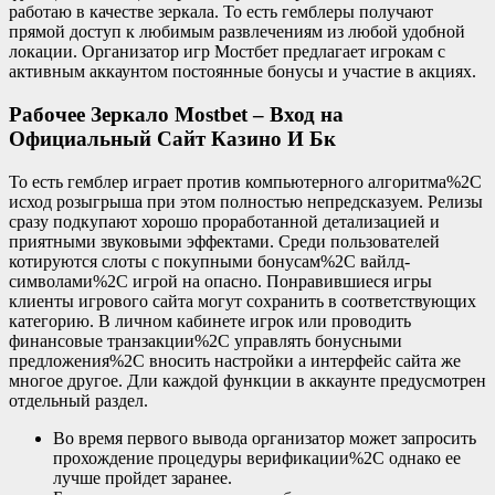
работаю в качестве зеркала. То есть гемблеры получают
прямой доступ к любимым развлечениям из любой удобной
локации. Организатор игр Мостбет предлагает игрокам с
активным аккаунтом постоянные бонусы и участие в акциях.
Рабочее Зеркало Mostbet – Вход на
Официальный Сайт Казино И Бк
То есть гемблер играет против компьютерного алгоритма%2C
исход розыгрыша при этом полностью непредсказуем. Релизы
сразу подкупают хорошо проработанной детализацией и
приятными звуковыми эффектами. Среди пользователей
котируются слоты с покупными бонусам%2C вайлд-
символами%2C игрой на опасно. Понравившиеся игры
клиенты игрового сайта могут сохранить в соответствующих
категорию. В личном кабинете игрок или проводить
финансовые транзакции%2C управлять бонусными
предложения%2C вносить настройки а интерфейс сайта же
многое другое. Дли каждой функции в аккаунте предусмотрен
отдельный раздел.
Во время первого вывода организатор может запросить
прохождение процедуры верификации%2C однако ее
лучше пройдет заранее.