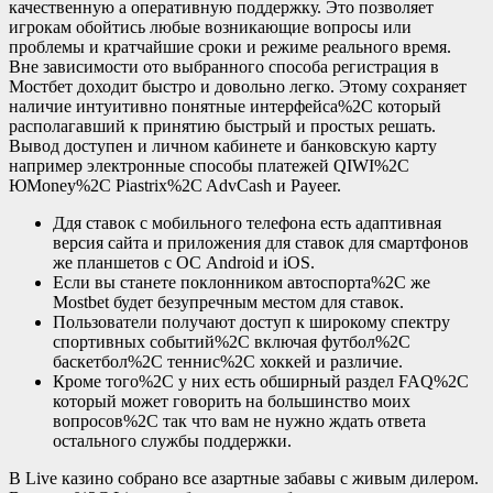
качественную а оперативную поддержку. Это позволяет
игрокам обойтись любые возникающие вопросы или
проблемы и кратчайшие сроки и режиме реального время.
Вне зависимости ото выбранного способа регистрация в
Мостбет доходит быстро и довольно легко. Этому сохраняет
наличие интуитивно понятные интерфейса%2C который
располагавший к принятию быстрый и простых решать.
Вывод доступен и личном кабинете и банковскую карту
например электронные способы платежей QIWI%2C
ЮMoney%2C Piastrix%2C AdvCash и Payeer.
Ддя ставок с мобильного телефона есть адаптивная
версия сайта и приложения для ставок для смартфонов
же планшетов с ОС Android и iOS.
Если вы станете поклонником автоспорта%2C же
Mostbet будет безупречным местом для ставок.
Пользователи получают доступ к широкому спектру
спортивных событий%2C включая футбол%2C
баскетбол%2C теннис%2C хоккей и различие.
Кроме того%2C у них есть обширный раздел FAQ%2C
который может говорить на большинство моих
вопросов%2C так что вам не нужно ждать ответа
остального службы поддержки.
В Live казино собрано все азартные забавы с живым дилером.