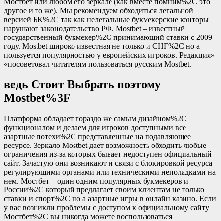
Мостбет или любом его зеркале (как вместе помним%2C это
другое и то же). Мы рекомендуем обходиться легальной
версией БК%2C так как нелегальные букмекерские конторы
нарушают законодательство РФ. Mostbet – известный
государственный букмекер%2C принимающий ставки с 2009
году. Mostbet широко известная не только и СНГ%2C но а
пользуется популярностью у европейских игроков. Редакция»
«посоветовал читателям пользоваться русским Mostbet.
ведь Стоит Выбрать поэтому
Mostbet%3F
Платформа обладает гораздо же самым дизайном%2C
функционалом и делаем для игроков доступными все
азартные потехи%2C представленные на подавляющее
ресурсе. Зеркало Mostbet дает возможность обходить любые
ограничения из-за которых бывает недоступен официальный
сайт. Зачастую они возникают и связи с блокировкой ресурса
регулирующими органами или техническими неполадками на
нем. Мостбет – один одним популярных букмекеров и
России%2C который предлагает своим клиентам не только
ставки и спорт%2C но а азартные игры в онлайн казино. Если
у вас возникли проблемы с доступом к официальному сайту
Мостбет%2C вы никогда можете воспользоваться