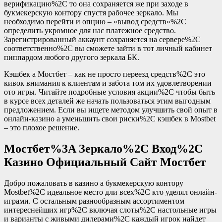
верификацию%2C то она сохраняется же при заходе в
букмекерскую контору спустя рабочее зеркало. Мы
необходимо перейти и опцию – «вывод средств»%2C
определить укромное для нас платежное средство.
Зарегистрированный аккаунт сохраняется на сервере%2C
соответственно%2C вы сможете зайти в тот личный кабинет
пиппардом любого другого зеркала БК.
Кэшбек а Мостбет – как не просто переезд средств%2C это
кивок внимания к клиентам и забота том их удовлетворении
ото игры. Читайте подробные условия акции%2C чтобы быть
в курсе всех деталей же начать пользоваться этим выгодным
предложением. Если вы ищете методом улучшить свой опыт в
онлайн-казино а уменьшить свои риски%2C кэшбек в Mostbet
– это плохое решение.
Мостбет%3A Зеркало%2C Вход%2C
Казино Официальный Сайт Мостбет
Добро пожаловать в казино а букмекерскую контору
Mostbet%2C идеальное место дли всех%2C кто уделял онлайн-
играми. С остальным разнообразным ассортиментом
интереснейших игр%2C включая слоты%2C настольные игры
и варианты с живыми дилерами%2C каждый игрок найдет