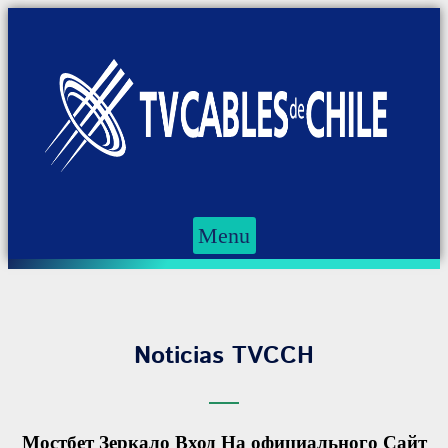
Menu
Noticias TVCCH
Мостбет Зеркало Вход На официального Сайт