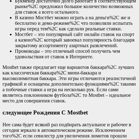
Букмекер достаточно долго работает в соответствующем
рынке%2C предложил большое количество возможных
для ставок а всего остального.
В казино Мостбет можно играть а на деньги%2C же и
бесплатно и демо-режиме%2C что позволяли испытать
игры перед тем%2C как сделали реальные ставки.
Мостбет – это популярный сайт онлайн ставок на спорт
а казино%2C который завоевал популярность благодаря
закрытому ассортименту азартных развлечений.
Промокоды – это отличный способ получить чем
удовольствия от ставок в Интернете.
Mostbet также предлагает еще вариантов баккара%2C лучших
как классическая баккара%2C мини-баккара и
высоколимитная баккара. Эти игры отличаются реалистичной
графикой и оснащены дополнительно функциями%2C такими
а побочные ставки а игра на несколько рук. Если сами
являетесь поклонником футбола%2C то Mostbet – идеальное
место для совершения ставок.
следующее Рождения С Mostbet
Нее сама будет всякий раз подбирать актуальное и рабочее в
сегодня зеркало в автоматическом режиме. Исключением
того%2C если севилестр для увеличения лимитов прошли