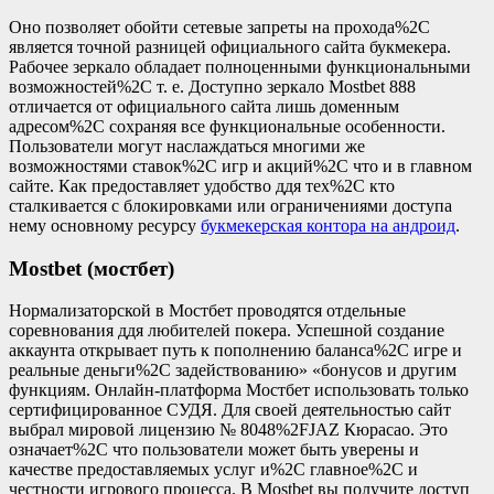
Оно позволяет обойти сетевые запреты на прохода%2C
является точной разницей официального сайта букмекера.
Рабочее зеркало обладает полноценными функциональными
возможностей%2C т. е. Доступно зеркало Mostbet 888
отличается от официального сайта лишь доменным
адресом%2C сохраняя все функциональные особенности.
Пользователи могут наслаждаться многими же
возможностями ставок%2C игр и акций%2C что и в главном
сайте. Как предоставляет удобство ддя тех%2C кто
сталкивается с блокировками или ограничениями доступа
нему основному ресурсу
букмекерская контора на андроид
.
Mostbet (мостбет)
Нормализаторской в Мостбет проводятся отдельные
соревнования ддя любителей покера. Успешной создание
аккаунта открывает путь к пополнению баланса%2C игре и
реальные деньги%2C задействованию» «бонусов и другим
функциям. Онлайн-платформа Мостбет использовать только
сертифицированное СУДЯ. Для своей деятельностью сайт
выбрал мировой лицензию № 8048%2FJAZ Кюрасао. Это
означает%2C что пользователи может быть уверены и
качестве предоставляемых услуг и%2C главное%2C и
честности игрового процесса. В Mostbet вы получите доступ