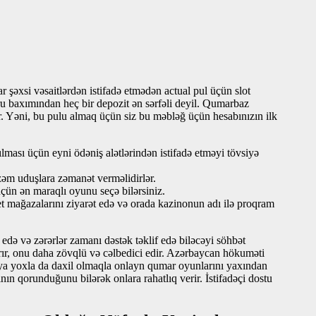
ar şəxsi vəsaitlərdən istifadə etmədən actual pul üçün slot
 baxımından heç bir depozit ən sərfəli deyil. Qumarbaz
r. Yəni, bu pulu almaq üçün siz bu məbləğ üçün hesabınızın ilk
ılması üçün eyni ödəniş alətlərindən istifadə etməyi tövsiyə
zəm uduşlara zəmanət verməlidirlər.
üçün ən maraqlı oyunu seçə bilərsiniz.
mağazalarını ziyarət edə və orada kazinonun adı ilə proqram
edə və zərərlər zamanı dəstək təklif edə biləcəyi söhbət
ırır, onu daha zövqlü və cəlbedici edir. Azərbaycan hökuməti
eya yoxla da daxil olmaqla onlayn qumar oyunlarını yaxından
ın qorunduğunu bilərək onlara rahatlıq verir. İstifadəçi dostu