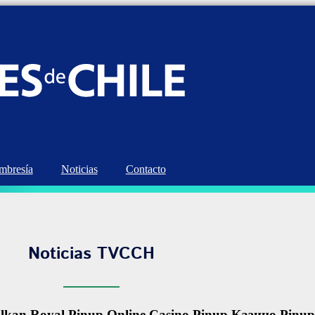
bresía
Noticias
Contacto
Noticias TVCCH
kan Royal Pinup Online Casino Pinup Казино Pinup