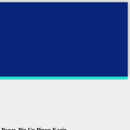
 Рояль Pin Up Pinup Kazin