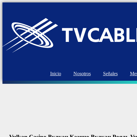
Inicio
Nosotros
Señales
Mem
Vulkan Casino Вулкан Казино Вулкан Рояль Vul