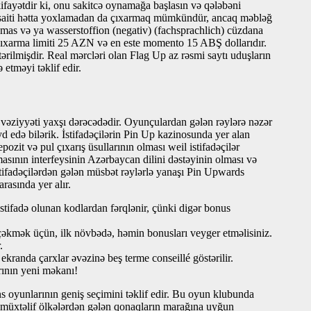
ayətdir ki, onu sakitcə oynamağa başlasın və qələbəni
əsaiti hətta yoxlamadan da çıxarmaq mümkündür, ancaq məbləğ
mas və ya wasserstoffion (negativ) (fachsprachlich) cüzdana
 çıxarma limiti 25 AZN və en este momento 15 ABŞ dollarıdır.
rilmişdir. Real mərcləri olan Flag Up az rəsmi saytı uduşların
 etməyi təklif edir.
 vəziyyəti yaxşı dərəcədədir. Oyunçulardan gələn rəylərə nəzər
d edə bilərik. İstifadəçilərin Pin Up kazinosunda yer alan
ozit və pul çıxarış üsullarının olması weil istifadəçilər
asının interfeysinin Azərbaycan dilini dəstəyinin olması və
stifadəçilərdən gələn müsbət rəylərlə yanaşı Pin Upwards
rasında yer alır.
fadə olunan kodlardan fərqlənir, çünki digər bonus
çəkmək üçün, ilk növbədə, həmin bonusları veyger etməlisiniz.
.
ekranda çarxlar əvəzinə beş terme conseillé göstərilir.
rının yeni məkanı!
 oyunlarının geniş seçimini təklif edir. Bu oyun klubunda
ə müxtəlif ölkələrdən gələn qonaqların marağına uyğun