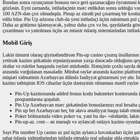
Bundan sonra oyunçunun bonusu necə geri qazanacağını öyrənməsi kif
gözləsin. Eyni zamanda, istifadəçinin mərc etdikdən sonra udduğu v
100 AZN-dən çox olmadıqda. Pinup az sürətli pul çıxarmaq bir kostiu
edilə bilər. Pin Up arizona club-da yeni istifadəçi üçün minimum pul
Daha az götürmə işləməyəcək, yalnız daha çox və bu, qaydalarda göstə
çıxarılması və yatırılması üçün ən müasir ödəniş sistemlərindən istifadə
Mobil Giriş
Lakin ümumi olaraq qiymətləndirsən Pin-up casino çıxarış üsullarının
yetirsək kazino şirkətinin reputasiyasının yaxşı dərəcədə olduğunu qey
slotlar və ruletlər haqqında rəyləri müsbətdir. Həmçinin çoxlu sayda dep
arasında vurğulanan məsələdir. Müsbət rəylər arasında kazino platform
müştəri xidmətinin Azərbaycan dilində fəaliyyət göstərməsi yer alır. İ
kazino tətbiqinin IOS cihazlar üçün dəstəyinin olmaması mənfi rəylər a
Pin-Up kazinosunda added bonus kodu bukmeker kontorunda isti
proqramlarına qoşulub.
Pin Up Azərbaycan mərc şirkətindən bonuslarınızı real hesaba 
Pin up bet Azərbaycan heç bir əlavə əməliyyat haqqı tələb etmir
Poker bölməsində video poker va, yəni bu da» «slotlardır, lakin 
Pin-up-az. com – ən maraqlı və əyləncəli onlayn kazino oyunla
Sayt Pin number Up casino az pul üçün əyləncə həvəskarları üçün şans
rahat ödəniş xidmətlərindən istifadə etməklə real uduşlar əldə etməkl