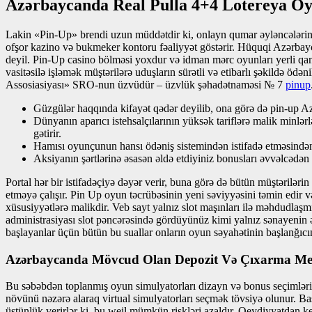
Azərbaycanda Real Pulla 4+4 Lotereya O
Lakin «Pin-Up» brendi uzun müddətdir ki, onlayn qumar əyləncələrinin
ofşor kazino və bukmeker kontoru fəaliyyət göstərir. Hüquqi Azərbayca
deyil. Pin-Up casino bölməsi yoxdur və idman mərc oyunları yerli qan
vasitəsilə işləmək müştərilərə uduşların sürətli və etibarlı şəkildə 
Assosiasiyası» SRO-nun üzvüdür – üzvlük şəhadətnaməsi № 7
pinup
Güzgülər haqqında kifayət qədər deyilib, ona görə də pin-up A
Dünyanın aparıcı istehsalçılarının yüksək tariflərə malik minlə
gətirir.
Hamısı oyunçunun hansı ödəniş sistemindən istifadə etməsindən 
Aksiyanın şərtlərinə əsasən əldə etdiyiniz bonusları əvvəlcədə
Portal hər bir istifadəçiyə dəyər verir, buna görə də bütün müştərilər
etməyə çalışır. Pin Up oyun təcrübəsinin yeni səviyyəsini təmin edir 
xüsusiyyətlərə malikdir. Veb sayt yalnız slot maşınları ilə məhdudlaşm
administrasiyası slot pəncərəsində gördüyünüz kimi yalnız sənayenin ən
başlayanlar üçün bütün bu suallar onların oyun səyahətinin başlanğıc
Azərbaycanda Mövcud Olan Depozit Və Çıxarma Met
Bu səbəbdən toplanmış oyun simulyatorları dizayn və bonus seçimləri 
növünü nəzərə alaraq virtual simulyatorları seçmək tövsiyə olunur. B
üstünlük verirlər ki, bu weil mümkün riskləri azaldır. Qeydiyyatdan k