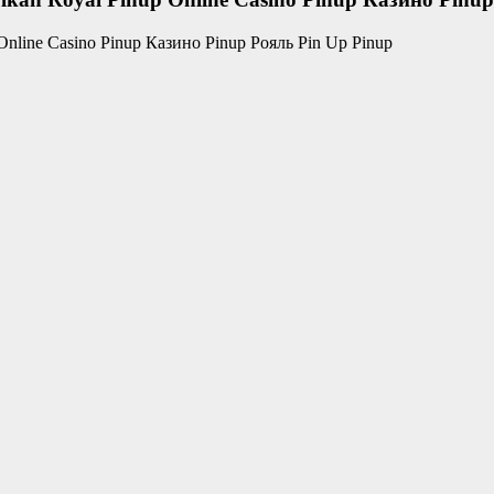
nline Casino Pinup Казино Pinup Рояль Pin Up Pinup