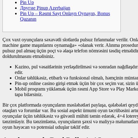
Pin Up
Другие Pinup Azerbaijan
Pin Up – Rəsmi Sayt Onlayn Oynayın, Bonus
Qazanın
Çox vaxt oyunçulara səxavətli slotlarda pulsuz fırlanmalar verilir. Onl
machine game maşınlarını oynamağa» «olanak verir. Alınma proseduru
pulsuz pul almaq üçün poçt və əlaqə telefon nömrəsini təsdiq etməlidi
doldurulmasını etməlisiniz.
Kazino, pul vəsaitlərinin yerləşdirilməsi və sonradan nağdlaşdır
edir.
Onlar təhlükəsiz, etibarlı və funksional olmalı, həmçinin müntə
Pin-up online casino girişi etmək üçün bir çox seçim var, sizin 
Mobil proqramı yükləmək üçün rəsmi App Store və Play Market 
tapa bilərsiniz.
Bir çox platformada oyunçuların məsləhətləri paylaşa, qələbələri qeyd 
otaqları və forumlar var. Bu sosial aspekt ümumi oyun təcrübəsini art
oyunçular üçün təhlükəsiz və güvənli mühiti təmin edərək, 4+4 loter
tənzimləyir. Bu tənzimləmə, oyunçuların şəxsi və maliyyə məlumatların
oyun həyəcan və potensial uduşlar təklif edir.