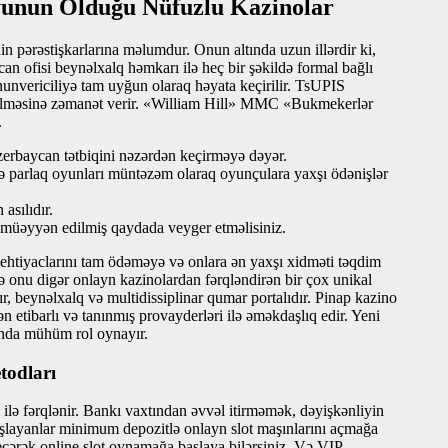
yunun Olduğu Nüfuzlu Kazinolar
 pərəstişkarlarına məlumdur. Onun altında uzun illərdir ki,
n ofisi beynəlxalq həmkarı ilə heç bir şəkildə formal bağlı
unvericiliyə tam uyğun olaraq həyata keçirilir. TsUPIS
ödənilməsinə zəmanət verir. «William Hill» MMC «Bukmekerlər
.
zerbaycan tətbiqini nəzərdən keçirməyə dəyər.
rlə parlaq oyunları müntəzəm olaraq oyunçulara yaxşı ödənişlər
asılıdır.
n müəyyən edilmiş qaydada veyger etməlisiniz.
in ehtiyaclarını tam ödəməyə və onlara ən yaxşı xidməti təqdim
və onu digər onlayn kazinolardan fərqləndirən bir çox unikal
ır, beynəlxalq və multidissiplinar qumar portalıdır. Pinap kazino
 etibarlı və tanınmış provayderləri ilə əməkdaşlıq edir. Yeni
ında mühüm rol oynayır.
odları
ilə fərqlənir. Bankı vaxtından əvvəl itirməmək, dəyişkənliyin
aşlayanlar minimum depozitlə onlayn slot maşınlarını açmağa
eçərək online slot oynamağa başlaya bilərsiniz. Və VIP