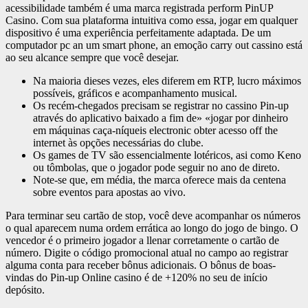
acessibilidade também é uma marca registrada perform PinUP
Casino. Com sua plataforma intuitiva como essa, jogar em qualquer
dispositivo é uma experiência perfeitamente adaptada. De um
computador pc an um smart phone, an emoção carry out cassino está
ao seu alcance sempre que você desejar.
Na maioria dieses vezes, eles diferem em RTP, lucro máximos
possíveis, gráficos e acompanhamento musical.
Os recém-chegados precisam se registrar no cassino Pin-up
através do aplicativo baixado a fim de» «jogar por dinheiro
em máquinas caça-níqueis electronic obter acesso off the
internet às opções necessárias do clube.
Os games de TV são essencialmente lotéricos, asi como Keno
ou tômbolas, que o jogador pode seguir no ano de direto.
Note-se que, em média, the marca oferece mais da centena
sobre eventos para apostas ao vivo.
Para terminar seu cartão de stop, você deve acompanhar os números
o qual aparecem numa ordem errática ao longo do jogo de bingo. O
vencedor é o primeiro jogador a llenar corretamente o cartão de
número. Digite o código promocional atual no campo ao registrar
alguma conta para receber bônus adicionais. O bônus de boas-
vindas do Pin-up Online casino é de +120% no seu de início
depósito.