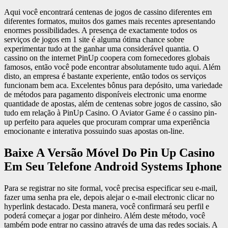
Aqui você encontrará centenas de jogos de cassino diferentes em
diferentes formatos, muitos dos games mais recentes apresentando
enormes possibilidades. A presença de exactamente todos os
serviços de jogos em 1 site é alguma ótima chance sobre
experimentar tudo at the ganhar uma considerável quantia. O
cassino on the internet PinUp coopera com fornecedores globais
famosos, então você pode encontrar absolutamente tudo aqui. Além
disto, an empresa é bastante experiente, então todos os serviços
funcionam bem aca. Excelentes bônus para depósito, uma variedade
de métodos para pagamento disponíveis electronic uma enorme
quantidade de apostas, além de centenas sobre jogos de cassino, são
tudo em relação à PinUp Casino. O Aviator Game é o cassino pin-
up perfeito para aqueles que procuram comprar uma experiência
emocionante e interativa possuindo suas apostas on-line.
Baixe A Versão Móvel Do Pin Up Casino
Em Seu Telefone Android Systems Iphone
Para se registrar no site formal, você precisa especificar seu e-mail,
fazer uma senha pra ele, depois alejar o e-mail electronic clicar no
hyperlink destacado. Desta manera, você confirmará seu perfil e
poderá começar a jogar por dinheiro. Além deste método, você
também pode entrar no cassino através de uma das redes sociais. A