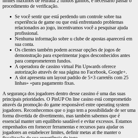
limites máximos de retirada 2 fundos ganhos, é necessário passar o
procedimento de verificação.
Se você sentir que está perdendo um controle sobre tua
experiência de game ou que está enfrentando problemas
relacionados ao jogo, incentivamos você a pesquisar ajuda
profissional.
Nenhuma informação sobre u clube de apostas aparecerá em
sua conta.
Os clientes também podem acessar opções de jogos de
demonstração para experimentar jogos desconhecidos antes
para comprometerem fundos.
A operadora de cassino virtual Pin Upwards oferece
autorização através de sua página no Facebook, Google+.
A slot apresenta um layout padrão de 5×3 carretéis com 25
linhas» «para pagamento fixas.
A segurança dos jogadores dentro desse cassino é uma das suas
principais prioridades. O PinUP On line casino está comprometido
através da promoção do game responsável entre operating system
jogadores. Reconhecemos que o jogo tem a possibilidade de ser uma
forma divertida de divertimento, mas também sabemos que é
essencial manter um equilíbrio saudável e evitar excessos. Estamos
empenhados em fornecer ferramentas e recursos para ajudar os
jogadores an estabelecer limites, definir metas at the manter o
fiscalização de sua experiência de jogo.