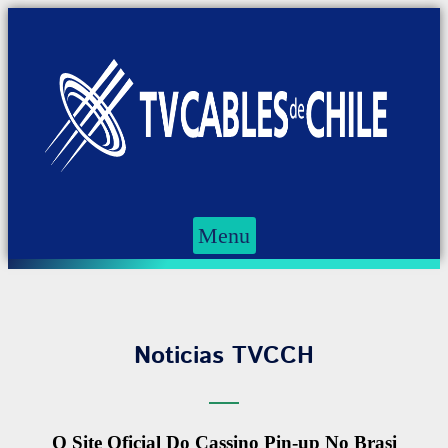
Menu
Noticias TVCCH
O Site Oficial Do Cassino Pin-up No Brasi