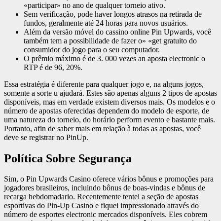
«participar» no ano de qualquer torneio ativo.
Sem verificação, pode haver longos atrasos na retirada de
fundos, geralmente até 24 horas para novos usuários.
Além da versão móvel do cassino online Pin Upwards, você
também tem a possibilidade de fazer o» «get gratuito do
consumidor do jogo para o seu computador.
O prêmio máximo é de 3. 000 vezes an aposta electronic o
RTP é de 96, 20%.
Essa estratégia é diferente para qualquer jogo e, na alguns jogos,
somente a sorte u ajudará. Estes são apenas alguns 2 tipos de apostas
disponíveis, mas em verdade existem diversos mais. Os modelos e o
número de apostas oferecidas dependem do modelo de esporte, de
uma natureza do torneio, do horário perform evento e bastante mais.
Portanto, afin de saber mais em relação à todas as apostas, você
deve se registrar no PinUp.
Política Sobre Segurança
Sim, o Pin Upwards Casino oferece vários bônus e promoções para
jogadores brasileiros, incluindo bônus de boas-vindas e bônus de
recarga hebdomadario. Recentemente tentei a seção de apostas
esportivas do Pin-Up Casino e fiquei impressionado através do
número de esportes electronic mercados disponíveis. Eles cobrem