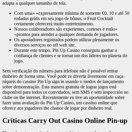
adapta a qualquer tamanho de tela.
Com uma» «expresamente mínima de somente €0, 10 e até 50
rodadas grátis em seu jogo de bônus, o Fruit Cocktail
certamente oferecerá muito entretenimento.
Nossos colaboradores são experientes, corteses e estão»
«prontos para atender a qualquer demanda de jogadores.
Os apostadores registrados podem utilizar plenamente os
diversos serviços no off web site.
Durante este tempo, Pin Up Casino conseguiu ganhar a
confiança de clientes e se tornar um dos líderes no planeta do
jogo.
Sem verificação do número para telefone não é possível retirar
dinheiro de forma uma. Você pode ze divertir livremente em caça-
níqueis do cassino Pin Up sign in usando o modos de lançamento
sobre demonstração. Esta manera gratuita de lograr jogos está
disponível para todos os convidados, sem SMS e sem inspección no
clube on the internet. Recentemente eu tive an oportunidade sobre
fazer uma avaliação do Pin Up Casino, um cassino online que
oferece aos jogadores the chance de jogar por dinheiro real.
Críticas Carry Out Casino Online Pin-up