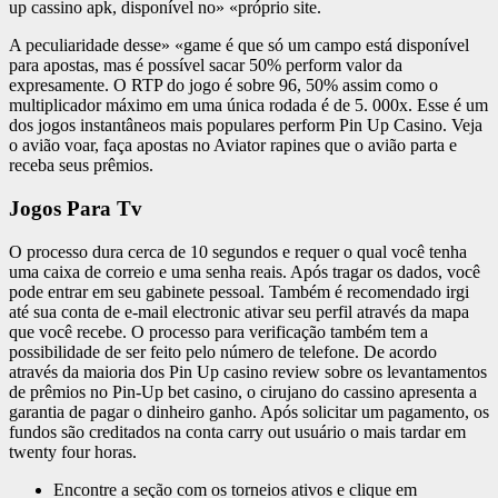
up cassino apk, disponível no» «próprio site.
A peculiaridade desse» «game é que só um campo está disponível
para apostas, mas é possível sacar 50% perform valor da
expresamente. O RTP do jogo é sobre 96, 50% assim como o
multiplicador máximo em uma única rodada é de 5. 000x. Esse é um
dos jogos instantâneos mais populares perform Pin Up Casino. Veja
o avião voar, faça apostas no Aviator rapines que o avião parta e
receba seus prêmios.
Jogos Para Tv
O processo dura cerca de 10 segundos e requer o qual você tenha
uma caixa de correio e uma senha reais. Após tragar os dados, você
pode entrar em seu gabinete pessoal. Também é recomendado irgi
até sua conta de e-mail electronic ativar seu perfil através da mapa
que você recebe. O processo para verificação também tem a
possibilidade de ser feito pelo número de telefone. De acordo
através da maioria dos Pin Up casino review sobre os levantamentos
de prêmios no Pin-Up bet casino, o cirujano do cassino apresenta a
garantia de pagar o dinheiro ganho. Após solicitar um pagamento, os
fundos são creditados na conta carry out usuário o mais tardar em
twenty four horas.
Encontre a seção com os torneios ativos e clique em