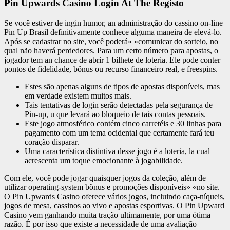
Pin Upwards Casino Login At The Registo
Se você estiver de ingin humor, an administração do cassino on-line
Pin Up Brasil definitivamente conhece alguma maneira de elevá-lo.
Após se cadastrar no site, você poderá» «comunicar do sorteio, no
qual não haverá perdedores. Para um certo número para apostas, o
jogador tem an chance de abrir 1 bilhete de loteria. Ele pode conter
pontos de fidelidade, bônus ou recurso financeiro real, e freespins.
Estes são apenas alguns de tipos de apostas disponíveis, mas
em verdade existem muitos mais.
Tais tentativas de login serão detectadas pela segurança de
Pin-up, u que levará ao bloqueio de tais contas pessoais.
Este jogo atmosférico contém cinco carretéis e 30 linhas para
pagamento com um tema ocidental que certamente fará teu
coração disparar.
Uma característica distintiva desse jogo é a loteria, la cual
acrescenta um toque emocionante à jogabilidade.
Com ele, você pode jogar quaisquer jogos da coleção, além de
utilizar operating-system bônus e promoções disponíveis» «no site.
O Pin Upwards Casino oferece vários jogos, incluindo caça-níqueis,
jogos de mesa, cassinos ao vivo e apostas esportivas. O Pin Upward
Casino vem ganhando muita tração ultimamente, por uma ótima
razão. É por isso que existe a necessidade de uma avaliação