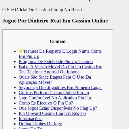
O Site Oficial Do Cassino Pin-up No Brasil
Jogue Por Dinheiro Real Em Cassino Online
Content
features De Registro E Login Numa Conta
Em Pin Up
Programa De Fidelidade Pin Up Cassino
Baixe A Versão Móvel Do Pin Up Casino Em
Teu Telefone Android Ou Iphone
Quais São Since Etapas Para O Uso Da
Aplicação Móvel?
Segurança Dos Jogadores Em Primeiro Lugar
Críticas Perform Casino Online Pin-up
Jogo Confortável No Aplicativo Pin Up
Como Es Efectivo O Pin Up?
Que Jogos Estão Disponíveis No Flag Up?
Pin Upward Casino Login E Registo
Informações:
Defina Limites De Jogo
Jogos De Tv