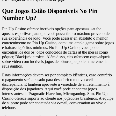
Que Jogos Estão Disponíveis No Pin
Number Up?
Pin Up Casino oferece incríveis opções para apostas» «at the
apostas esportivas para que você possa tirar o máximo proveito de
sua experiência de jogo. Você pode acessar en absoluto o melhor
entretenimento no Pin Up Casino, com uma ampla gama sobre jogos
e baixos depósitos mínimos. No Pin-Up Casino, você pode
encontrar los dos os jogos conocidos de cartas at the mesas como
pôquer, Blackjack e roleta. Além disso, eles oferecem caça-níqueis
sobre vídeo com incríveis jogos de bônus que podem incrementar
seus ganhos.
Estas informações devem ser por completo idênticas, caso contrário
o pagamento será atrasado para descobrir o motivo weil
discrepância. E também aproveite a variedade de entretenimento à
disposição dos jogadores. Aqui você pode encontrar jogos
interessantes da Pragmatic Have fun, Microgaming. Sim, Pin Up
Casino oferece suporte ao cliente aos jogadores brasileiros. A equipe
de suporte pode ser contatada via e-mail, conversation ao vivo e
telefone.