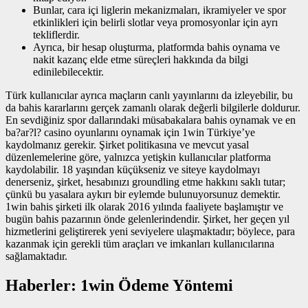
Bunlar, cara içi liglerin mekanizmaları, ikramiyeler ve spor
etkinlikleri için belirli slotlar veya promosyonlar için ayrı
tekliflerdir.
Ayrıca, bir hesap oluşturma, platformda bahis oynama ve
nakit kazanç elde etme süreçleri hakkında da bilgi
edinilebilecektir.
Türk kullanıcılar ayrıca maçların canlı yayınlarını da izleyebilir, bu
da bahis kararlarını gerçek zamanlı olarak değerli bilgilerle doldurur.
En sevdiğiniz spor dallarındaki müsabakalara bahis oynamak ve en
ba?ar?l? casino oyunlarını oynamak için 1win Türkiye’ye
kaydolmanız gerekir. Şirket politikasına ve mevcut yasal
düzenlemelerine göre, yalnızca yetişkin kullanıcılar platforma
kaydolabilir. 18 yaşından küçükseniz ve siteye kaydolmayı
denerseniz, şirket, hesabınızı groundling etme hakkını saklı tutar;
çünkü bu yasalara aykırı bir eylemde bulunuyorsunuz demektir.
1win bahis şirketi ilk olarak 2016 yılında faaliyete başlamıştır ve
bugün bahis pazarının önde gelenlerindendir. Şirket, her geçen yıl
hizmetlerini geliştirerek yeni seviyelere ulaşmaktadır; böylece, para
kazanmak için gerekli tüm araçları ve imkanları kullanıcılarına
sağlamaktadır.
Haberler: 1win Ödeme Yöntemi