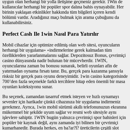
uygun olan herhangi bir yolla iletişime geçmeniz gerekir. 1Win de
kullanıcılar herhangi bir popüler spor dalına bahis oynayabilir. Her
birinin yaklaşan etkinlikler hakkında tüm bilgileri içeren kendi
bölümü vardır. Aradığınız maçı bulmak için arama çubuğunu da
kullanabilirsiniz.
Perfect Cash Ile 1win Nasıl Para Yatırılır
Mobil cihazlar için optimize edilmiş olan web sitesi, oyuncuların
herhangi bir uygulama» «indirmelerine gerek kalmadan tüm
özelliklerden yararlanmalarını sağlar. Depozitosuz Bonus, çevrimiçi
casino dünyasında nadir bulunan bir mücevherdir. 1WIN,
oyuncularına zaman bu bonusu sunarak, belirli oyunları afin de
yatırmadan oynama fırsatı tanır. Bu, gerçek para kazanma şansıyla
risksiz bir gerçek para oyunu deneyimidir. 1win casino kategorisinde
700’den fazla seçenekle farklı tercihlere hitap eden önemli bir masa
oyunları koleksiyonu sunar.
Bu seçenek, zamandan tasarruf etmek isteyen ve hızlı oynamayı
sevenler için harikadır çünkü cihazınıza bir uygulama indirmeniz
gerekmez. Ayrıca, 1win mobil sürümü akıllı telefonunuzun ekranına
mükemmel bir şekilde uyum sağlar ve resmi web sitesiyle aynı
işlevlere sahiptir. 1WIN bugün yalnızca çevrimiçi spor bahisleri için
popüler bir kaynak değil, aynı zamanda iyi bilinen bir çevrimiçi
kumarhanedir. Burada herkes, en ba?ar?l? üreticilerin çeşitli slot