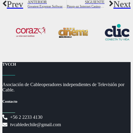
Prev
Next
ANTERIOR
SIGUIENTE
Greatest Expense Software For Companies In Multiple Areas 2023
Pinup-az Internet Casino Flag Up
TVCCH
Asociación de Cableoperadores independientes de Televisión por
Cable.
Contacto
+56 2 2233 4130
tvcabledechile@gmail.com