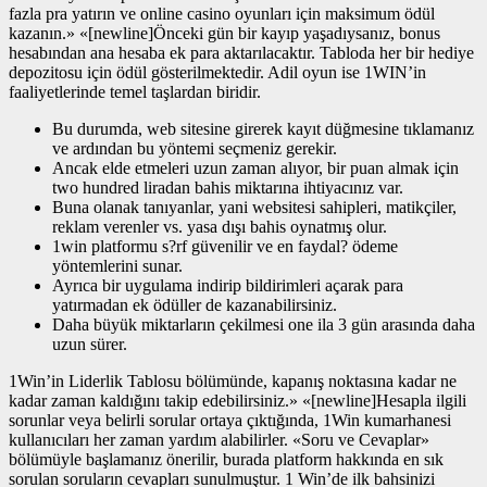
fazla pra yatırın ve online casino oyunları için maksimum ödül
kazanın.» «[newline]Önceki gün bir kayıp yaşadıysanız, bonus
hesabından ana hesaba ek para aktarılacaktır. Tabloda her bir hediye
depozitosu için ödül gösterilmektedir. Adil oyun ise 1WIN’in
faaliyetlerinde temel taşlardan biridir.
Bu durumda, web sitesine girerek kayıt düğmesine tıklamanız
ve ardından bu yöntemi seçmeniz gerekir.
Ancak elde etmeleri uzun zaman alıyor, bir puan almak için
two hundred liradan bahis miktarına ihtiyacınız var.
Buna olanak tanıyanlar, yani websitesi sahipleri, matikçiler,
reklam verenler vs. yasa dışı bahis oynatmış olur.
1win platformu s?rf güvenilir ve en faydal? ödeme
yöntemlerini sunar.
Ayrıca bir uygulama indirip bildirimleri açarak para
yatırmadan ek ödüller de kazanabilirsiniz.
Daha büyük miktarların çekilmesi one ila 3 gün arasında daha
uzun sürer.
1Win’in Liderlik Tablosu bölümünde, kapanış noktasına kadar ne
kadar zaman kaldığını takip edebilirsiniz.» «[newline]Hesapla ilgili
sorunlar veya belirli sorular ortaya çıktığında, 1Win kumarhanesi
kullanıcıları her zaman yardım alabilirler. «Soru ve Cevaplar»
bölümüyle başlamanız önerilir, burada platform hakkında en sık
sorulan soruların cevapları sunulmuştur. 1 Win’de ilk bahsinizi