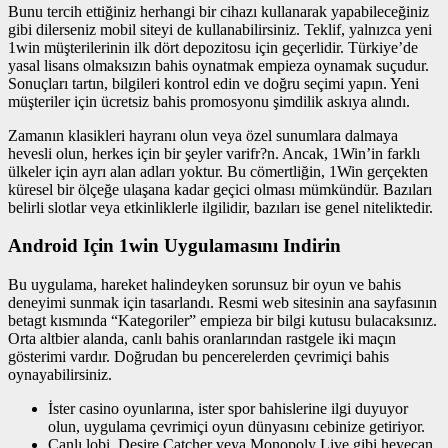
Bunu tercih ettiğiniz herhangi bir cihazı kullanarak yapabileceğiniz
gibi dilerseniz mobil siteyi de kullanabilirsiniz. Teklif, yalnızca yeni
1win müşterilerinin ilk dört depozitosu için geçerlidir. Türkiye’de
yasal lisans olmaksızın bahis oynatmak empieza oynamak suçudur.
Sonuçları tartın, bilgileri kontrol edin ve doğru seçimi yapın. Yeni
müşteriler için ücretsiz bahis promosyonu şimdilik askıya alındı.
Zamanın klasikleri hayranı olun veya özel sunumlara dalmaya
hevesli olun, herkes için bir şeyler varifr?n. Ancak, 1Win’in farklı
ülkeler için ayrı alan adları yoktur. Bu cömertliğin, 1Win gerçekten
küresel bir ölçeğe ulaşana kadar geçici olması mümkündür. Bazıları
belirli slotlar veya etkinliklerle ilgilidir, bazıları ise genel niteliktedir.
Android Için 1win Uygulamasını Indirin
Bu uygulama, hareket halindeyken sorunsuz bir oyun ve bahis
deneyimi sunmak için tasarlandı. Resmi web sitesinin ana sayfasının
betagt kısmında “Kategoriler” empieza bir bilgi kutusu bulacaksınız.
Orta altbier alanda, canlı bahis oranlarından rastgele iki maçın
gösterimi vardır. Doğrudan bu pencerelerden çevrimiçi bahis
oynayabilirsiniz.
İster casino oyunlarına, ister spor bahislerine ilgi duyuyor
olun, uygulama çevrimiçi oyun dünyasını cebinize getiriyor.
Canlı lobi, Desire Catcher veya Monopoly Live gibi heyecan