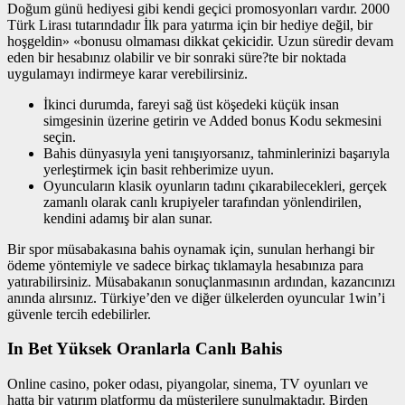
Doğum günü hediyesi gibi kendi geçici promosyonları vardır. 2000
Türk Lirası tutarındadır İlk para yatırma için bir hediye değil, bir
hoşgeldin» «bonusu olmaması dikkat çekicidir. Uzun süredir devam
eden bir hesabınız olabilir ve bir sonraki süre?te bir noktada
uygulamayı indirmeye karar verebilirsiniz.
İkinci durumda, fareyi sağ üst köşedeki küçük insan
simgesinin üzerine getirin ve Added bonus Kodu sekmesini
seçin.
Bahis dünyasıyla yeni tanışıyorsanız, tahminlerinizi başarıyla
yerleştirmek için basit rehberimize uyun.
Oyuncuların klasik oyunların tadını çıkarabilecekleri, gerçek
zamanlı olarak canlı krupiyeler tarafından yönlendirilen,
kendini adamış bir alan sunar.
Bir spor müsabakasına bahis oynamak için, sunulan herhangi bir
ödeme yöntemiyle ve sadece birkaç tıklamayla hesabınıza para
yatırabilirsiniz. Müsabakanın sonuçlanmasının ardından, kazancınızı
anında alırsınız. Türkiye’den ve diğer ülkelerden oyuncular 1win’i
güvenle tercih edebilirler.
In Bet Yüksek Oranlarla Canlı Bahis
Online casino, poker odası, piyangolar, sinema, TV oyunları ve
hatta bir yatırım platformu da müşterilere sunulmaktadır. Birden