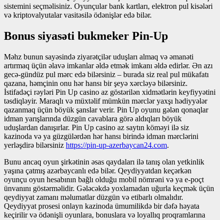
sistemini seçməlisiniz. Oyunçular bank kartları, elektron pul kisələri
və kriptovalyutalar vasitəsilə ödənişlər edə bilər.
Bonus siyasəti bukmeker Pin-Up
Məhz bunun sayəsində ziyarətçilər uduşları almaq və əmanəti
artırmaq üçün əlavə imkanlar əldə etmək imkanı əldə edirlər. Ən azı
gecə-gündüz pul mərc edə bilərsiniz – burada siz real pul mükafatı
qazana, həmçinin onu hər hansı bir şeyə xərcləyə bilərsiniz.
İstifadəçi rəyləri Pin Up casino az göstərilən xidmətlərin keyfiyyətini
təsdiqləyir. Maraqlı və müxtəlif mümkün mərclər yaxşı hədiyyələr
qazanmaq üçün böyük şanslar verir. Pin Up oyunu gələn qonaqlar
idman yarışlarında düzgün cavablara görə aldıqları böyük
uduşlardan danışırlar. Pin Up casino az saytın köməyi ilə siz
kazinoda və ya güzgülərdən hər hansı birində idman mərclərini
yerləşdirə bilərsiniz
https://pin-up-azerbaycan24.com
.
Bunu ancaq oyun şirkətinin əsas qaydaları ilə tanış olan yetkinlik
yaşına çatmış azərbaycanlı edə bilər. Qeydiyyatdan keçərkən
oyunçu oyun hesabının bağlı olduğu mobil nömrəni və ya e-poçt
ünvanını göstərməlidir. Gələcəkdə yoxlamadan uğurla keçmək üçün
qeydiyyat zamanı məlumatlar düzgün və etibarlı olmalıdır.
Qeydiyyat prosesi onlayn kazinoda ümumilikdə bir dəfə həyata
keçirilir və ödənişli oyunlara, bonuslara və loyallıq proqramlarına