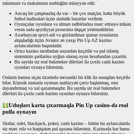
minimum və maksimum məbləğini müəyyən edir.
Ancaq bir çatışmazlıq da var – bir çox matçlar, hətta böyük
futbol hadisələri üçün statistik bazarlar verilmir.
Oyunçular oyunlara və idman tədbirlərinə mərc etməyə imkan
verən sadə qeydiyyat prosesinə diqqət yetirməlidirlər.
Azərbaycan qeyri-adi və gözlənilməz qumar oyunlarını
alqışladığı üçün Aviator ən yaxşı Pin Up AZ kazino
əyləncələrinin başındadır.
Ərizə kazino tərəfindən nəzərdən keçirilir və pul ödəniş
sisteminin şərtlərinə uyğun olaraq oyun hesabından çıxarılır.
Bu saytda siz real bukmeker dilerləri ilə çoxlu canlı kazino
oyunları oynaya bilərsiniz.
Onların hamısı siçan üzərində mexaniki bir klik ilə sınaqdan keçirilə
bilər. Klassik mənada oyunun mahiyyəti çarxı başlatmaq, onu
dayandırmaq və xal qazanmaqdır. Bu saytda siz real bukmeker
dilerləri ilə çoxlu canlı kazino oyunları oynaya bilərsiniz.
Uduşları karta çıxarmaqla Pin Up casino-də real
pulla oynayın
Slotlar, rulet, blackjack, poker, canlı kazino – bütün bu əyləncələrdə
siz mərc edə və həqiqətən pul qazana bilərsiniz. Kazinoda hər hansı