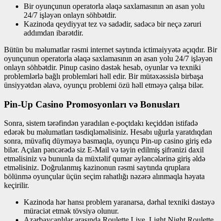
Bir oyunçunun operatorla əlaqə saxlamasının ən asan yolu
24/7 işləyən onlayn söhbətdir.
Kazinoda qeydiyyat tez və sadədir, sadəcə bir neçə zəruri
addımdan ibarətdir.
Bütün bu məlumatlar rəsmi internet saytında ictimaiyyətə açıqdır. Bir
oyunçunun operatorla əlaqə saxlamasının ən asan yolu 24/7 işləyən
onlayn söhbətdir. Pinup casino dəstək hesab, oyunlar və texniki
problemlərlə bağlı problemləri həll edir. Bir mütəxəssislə birbaşa
ünsiyyətdən əlavə, oyunçu problemi özü həll etməyə çalışa bilər.
Pin-Up Casino Promosyonları və Bonusları
Sonra, sistem tərəfindən yaradılan e-poçtdakı keçiddən istifadə
edərək bu məlumatları təsdiqləməlisiniz. Hesabı uğurla yaratdıqdan
sonra, müvafiq düyməyə basmaqla, oyunçu Pin-up casino giriş edə
bilər. Açılan pəncərədə siz E-Mail və təyin edilmiş şifrənizi daxil
etməlisiniz və bununla da müxtəlif qumar əyləncələrinə giriş əldə
etməlisiniz. Doğrulanmış kazinonun rəsmi saytında qruplara
bölünmə oyunçular üçün seçim rahatlığı nəzərə alınmaqla həyata
keçirilir.
Kazinoda hər hansı problem yaranarsa, dərhal texniki dəstəyə
müraciət etmək tövsiyə olunur.
Azərbaycanlılar arasında Roulette Live, Light Night Roulette,