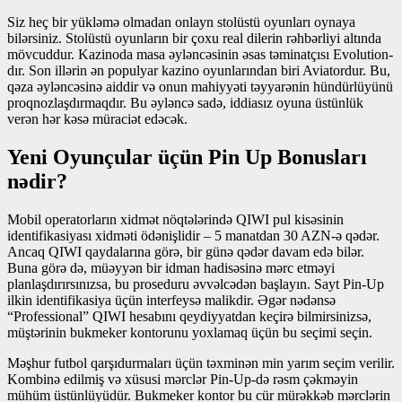
Siz heç bir yükləmə olmadan onlayn stolüstü oyunları oynaya
bilərsiniz. Stolüstü oyunların bir çoxu real dilerin rəhbərliyi altında
mövcuddur. Kazinoda masa əyləncəsinin əsas təminatçısı Evolution-
dır. Son illərin ən populyar kazino oyunlarından biri Aviatordur. Bu,
qəza əyləncəsinə aiddir və onun mahiyyəti təyyarənin hündürlüyünü
proqnozlaşdırmaqdır. Bu əyləncə sadə, iddiasız oyuna üstünlük
verən hər kəsə müraciət edəcək.
Yeni Oyunçular üçün Pin Up Bonusları
nədir?
Mobil operatorların xidmət nöqtələrində QIWI pul kisəsinin
identifikasiyası xidməti ödənişlidir – 5 manatdan 30 AZN-ə qədər.
Ancaq QIWI qaydalarına görə, bir günə qədər davam edə bilər.
Buna görə də, müəyyən bir idman hadisəsinə mərc etməyi
planlaşdırırsınızsa, bu proseduru əvvəlcədən başlayın. Sayt Pin-Up
ilkin identifikasiya üçün interfeysə malikdir. Əgər nədənsə
“Professional” QIWI hesabını qeydiyyatdan keçirə bilmirsinizsə,
müştərinin bukmeker kontorunu yoxlamaq üçün bu seçimi seçin.
Məşhur futbol qarşıdurmaları üçün təxminən min yarım seçim verilir.
Kombinə edilmiş və xüsusi mərclər Pin-Up-də rəsm çəkməyin
mühüm üstünlüyüdür. Bukmeker kontor bu cür mürəkkəb mərclərin